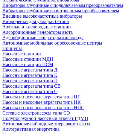
Вибраторы глубинные с подключаемым преобразователем
Вибраторы глубинные со встроенным преобразователем
Внешние высокочастотные вибраторы
Виброрейки для укладки бетона
Азотные и кислородные станции
Адсорбционные генераторы азота
Адсорбционные генераторы кислорода
Автономные мобильные опрессовочные центры
Прицепы
Насосные станции
Насосные станции МДН
Насосные станции ПСМ
Насосные агрегаты типа Д
Насосные агрегаты типа К
Насосные агрегаты типа П
Насосные агрегаты типа СВ
Насосные агрегаты типа С
Насосы и насосные агрегаты типа ЦГ
Насосы и насосные агрегаты типа НК
Насосы и насосные агрегаты типа НПС
Сетевые электронасосы типа СЭ
Полупогружной насосный агрегат ГДМП
Автономные гибридные энергокомплексы
Альтернативная энергетика