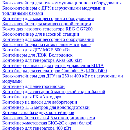
Блок-контейнер для телекоммуникационного оборудования
Блок-контейнеры с ДГУ, нагрузочными модулями и
топливными баками
Контейнер для компрессорного оборудования
Блок-контейнер для компрессорной станции
Кожух для газового генератора REG GG7200
Блок-контейнер для насосной станции
Контейнер для компрессорного оборудования
Блок-контейнеры на санях с люком в крыше
Контейнер для ДГУ MGE 500 кВт
Контейнеры для ЛВЖ, Волгодонск
Контейнер для генератора Aksa 600 кВт
Контейнер на шасси для центра управления БПЛА
Контейнеры для генераторов Cummins АД-100-Т400
Блок-контейнеры для ДГУ на 250 и 400 кВт с нагрузочными
модулями
Контейнер для электросиловой
Контейнер для слесарной мастерской с кран-балкой
Контейнер для ГК «Автодор»
Контейнер на шасси для лаборатории
Контейнер 13,5 метров для водоподготовки
Котельная на базе двух контейнеров
Блок-контейнер связи 4,5 м с кондиционерами
Контейнер-мастерская БКС-2С с кран балкой
Контейнер для генератора 400 кВт