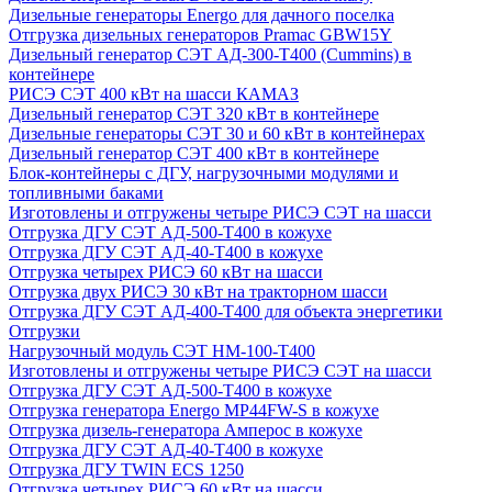
Дизельные генераторы Energo для дачного поселка
Отгрузка дизельных генераторов Pramac GВW15Y
Дизельный генератор СЭТ АД-300-Т400 (Cummins) в
контейнере
РИСЭ СЭТ 400 кВт на шасси КАМАЗ
Дизельный генератор СЭТ 320 кВт в контейнере
Дизельные генераторы СЭТ 30 и 60 кВт в контейнерах
Дизельный генератор СЭТ 400 кВт в контейнере
Блок-контейнеры с ДГУ, нагрузочными модулями и
топливными баками
Изготовлены и отгружены четыре РИСЭ СЭТ на шасси
Отгрузка ДГУ СЭТ АД-500-Т400 в кожухе
Отгрузка ДГУ СЭТ АД-40-Т400 в кожухе
Отгрузка четырех РИСЭ 60 кВт на шасси
Отгрузка двух РИСЭ 30 кВт на тракторном шасси
Отгрузка ДГУ СЭТ АД-400-Т400 для объекта энергетики
Отгрузки
Нагрузочный модуль СЭТ НМ-100-Т400
Изготовлены и отгружены четыре РИСЭ СЭТ на шасси
Отгрузка ДГУ СЭТ АД-500-Т400 в кожухе
Отгрузка генератора Energo MP44FW-S в кожухе
Отгрузка дизель-генератора Амперос в кожухе
Отгрузка ДГУ СЭТ АД-40-Т400 в кожухе
Отгрузка ДГУ TWIN ECS 1250
Отгрузка четырех РИСЭ 60 кВт на шасси