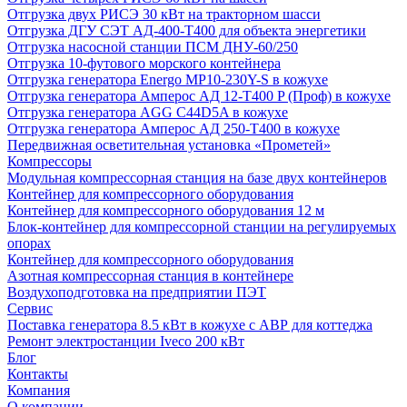
Отгрузка двух РИСЭ 30 кВт на тракторном шасси
Отгрузка ДГУ СЭТ АД-400-Т400 для объекта энергетики
Отгрузка насосной станции ПСМ ДНУ-60/250
Отгрузка 10-футового морского контейнера
Отгрузка генератора Energo MP10-230Y-S в кожухе
Отгрузка генератора Амперос АД 12-Т400 P (Проф) в кожухе
Отгрузка генератора AGG C44D5A в кожухе
Отгрузка генератора Амперос АД 250-Т400 в кожухе
Передвижная осветительная установка «Прометей»
Компрессоры
Модульная компрессорная станция на базе двух контейнеров
Контейнер для компрессорного оборудования
Контейнер для компрессорного оборудования 12 м
Блок-контейнер для компрессорной станции на регулируемых
опорах
Контейнер для компрессорного оборудования
Азотная компрессорная станция в контейнере
Воздухоподготовка на предприятии ПЭТ
Сервис
Поставка генератора 8.5 кВт в кожухе с АВР для коттеджа
Ремонт электростанции Iveco 200 кВт
Блог
Контакты
Компания
О компании