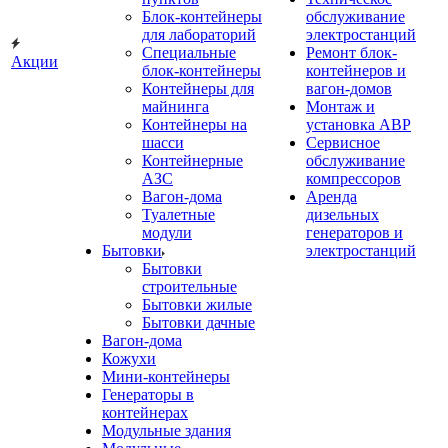
Блок-контейнеры
обслуживание
для лабораторий
электростанций
Специальные
Ремонт блок-
Акции
блок-контейнеры
контейнеров и
Контейнеры для
вагон-домов
майнинга
Монтаж и
Контейнеры на
установка АВР
шасси
Сервисное
Контейнерные
обслуживание
АЗС
компрессоров
Вагон-дома
Аренда
Туалетные
дизельных
модули
генераторов и
Бытовки
электростанций
Бытовки
строительные
Бытовки жилые
Бытовки дачные
Вагон-дома
Кожухи
Мини-контейнеры
Генераторы в
контейнерах
Модульные здания