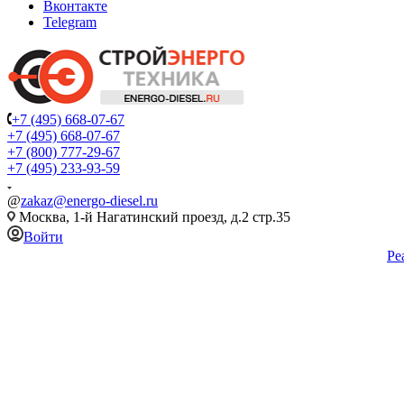
Вконтакте
Telegram
+7 (495) 668-07-67
+7 (495) 668-07-67
+7 (800) 777-29-67
+7 (495) 233-93-59
@
zakaz@energo-diesel.ru
Москва, 1-й Нагатинский проезд, д.2 стр.35
Войти
Ре