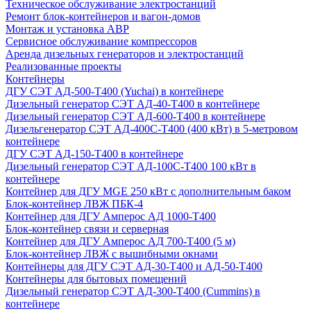
Техническое обслуживание электростанций
Ремонт блок-контейнеров и вагон-домов
Монтаж и установка АВР
Сервисное обслуживание компрессоров
Аренда дизельных генераторов и электростанций
Реализованные проекты
Контейнеры
ДГУ СЭТ АД-500-Т400 (Yuchai) в контейнере
Дизельный генератор СЭТ АД-40-Т400 в контейнере
Дизельный генератор СЭТ АД-600-Т400 в контейнере
Дизельгенератор СЭТ АД-400С-Т400 (400 кВт) в 5-метровом
контейнере
ДГУ СЭТ АД-150-Т400 в контейнере
Дизельный генератор СЭТ АД-100С-Т400 100 кВт в
контейнере
Контейнер для ДГУ MGE 250 кВт с дополнительным баком
Блок-контейнер ЛВЖ ПБК-4
Контейнер для ДГУ Амперос АД 1000-Т400
Блок-контейнер связи и серверная
Контейнер для ДГУ Амперос АД 700-Т400 (5 м)
Блок-контейнер ЛВЖ с вышибными окнами
Контейнеры для ДГУ СЭТ АД-30-Т400 и АД-50-Т400
Контейнеры для бытовых помещений
Дизельный генератор СЭТ АД-300-Т400 (Cummins) в
контейнере