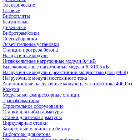
Электрические
Газовые
Виброплиты
Бензиновые
Дизельные
Вибротрамбовки
Снегоуборщики
Осветительные установки
Станции прогрева бетона
Нагрузочные модули
Низковольтные нагрузочные модули 0.4 кВ
Высоковольтные нагрузочные модули 6.3/10.5 кВ
Нагрузочные модули с реактивной мощностью (cos φ=0.8)
Нагрузочные модули постоянного тока
Авиационные нагрузочные модули (с частотой тока 400 Гц)
Кожухи
Модульные компрессорные станции
Трансформаторы
Строительное оборудование
Станки для гибки арматуры
Станки для резки арматуры
Циркулярные станки
Затирочные машины по бетону
Вибраторы для бетона
Механические глубинные вибраторы