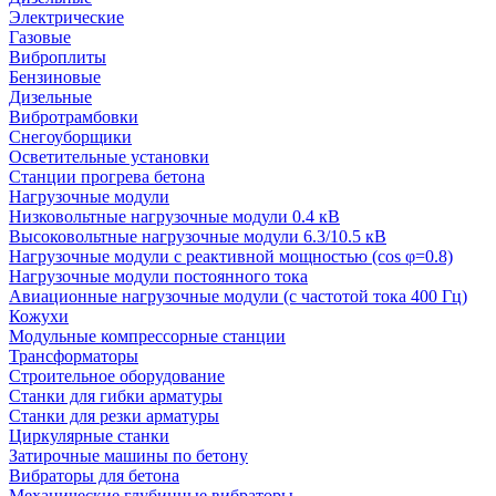
Электрические
Газовые
Виброплиты
Бензиновые
Дизельные
Вибротрамбовки
Снегоуборщики
Осветительные установки
Станции прогрева бетона
Нагрузочные модули
Низковольтные нагрузочные модули 0.4 кВ
Высоковольтные нагрузочные модули 6.3/10.5 кВ
Нагрузочные модули с реактивной мощностью (cos φ=0.8)
Нагрузочные модули постоянного тока
Авиационные нагрузочные модули (с частотой тока 400 Гц)
Кожухи
Модульные компрессорные станции
Трансформаторы
Строительное оборудование
Станки для гибки арматуры
Станки для резки арматуры
Циркулярные станки
Затирочные машины по бетону
Вибраторы для бетона
Механические глубинные вибраторы