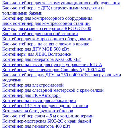
Блок-контейнер для телекоммуникационного оборудования
Блок-контейнеры с ДГУ, нагрузочными модулями и
топливными баками
Контейнер для компрессорного оборудования
Блок-контейнер для компрессорной станции
Кожух для газового генератора REG GG7200
Блок-контейнер для насосной станции
Контейнер для компрессорного оборудования
Блок-контейнеры на санях с люком в крыше
Контейнер для ДГУ MGE 500 кВт
Контейнеры для ЛВЖ, Волгодонск
Контейнер для генератора Aksa 600 кВт
Контейнер на шасси для центра управления БПЛА
Контейнеры для генераторов Cummins АД-100-Т400
Блок-контейнеры для ДГУ на 250 и 400 кВт с нагрузочными
модулями
Контейнер для электросиловой
Контейнер для слесарной мастерской с кран-балкой
Контейнер для ГК «Автодор»
Контейнер на шасси для лаборатории
Контейнер 13,5 метров для водоподготовки
Котельная на базе двух контейнеров
Блок-контейнер связи 4,5 м с кондиционерами
Контейнер-мастерская БКС-2С с кран балкой
Контейнер для генератора 400 кВт