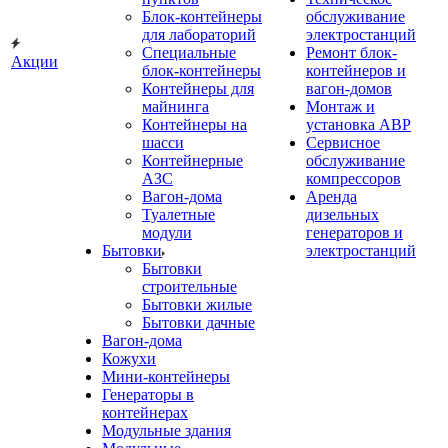
Блок-контейнеры
обслуживание
для лабораторий
электростанций
Специальные
Ремонт блок-
Акции
блок-контейнеры
контейнеров и
Контейнеры для
вагон-домов
майнинга
Монтаж и
Контейнеры на
установка АВР
шасси
Сервисное
Контейнерные
обслуживание
АЗС
компрессоров
Вагон-дома
Аренда
Туалетные
дизельных
модули
генераторов и
Бытовки
электростанций
Бытовки
строительные
Бытовки жилые
Бытовки дачные
Вагон-дома
Кожухи
Мини-контейнеры
Генераторы в
контейнерах
Модульные здания