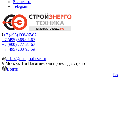
Вконтакте
Telegram
+7 (495) 668-07-67
+7 (495) 668-07-67
+7 (800) 777-29-67
+7 (495) 233-93-59
@
zakaz@energo-diesel.ru
Москва, 1-й Нагатинский проезд, д.2 стр.35
Войти
Ре