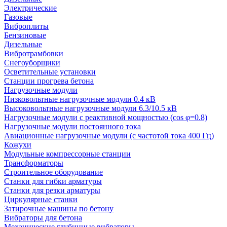
Электрические
Газовые
Виброплиты
Бензиновые
Дизельные
Вибротрамбовки
Снегоуборщики
Осветительные установки
Станции прогрева бетона
Нагрузочные модули
Низковольтные нагрузочные модули 0.4 кВ
Высоковольтные нагрузочные модули 6.3/10.5 кВ
Нагрузочные модули с реактивной мощностью (cos φ=0.8)
Нагрузочные модули постоянного тока
Авиационные нагрузочные модули (с частотой тока 400 Гц)
Кожухи
Модульные компрессорные станции
Трансформаторы
Строительное оборудование
Станки для гибки арматуры
Станки для резки арматуры
Циркулярные станки
Затирочные машины по бетону
Вибраторы для бетона
Механические глубинные вибраторы