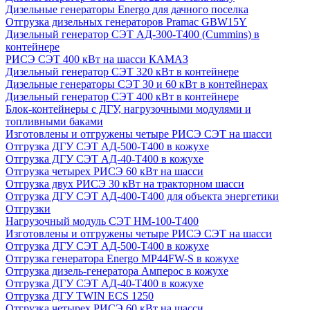
Дизельные генераторы Energo для дачного поселка
Отгрузка дизельных генераторов Pramac GВW15Y
Дизельный генератор СЭТ АД-300-Т400 (Cummins) в
контейнере
РИСЭ СЭТ 400 кВт на шасси КАМАЗ
Дизельный генератор СЭТ 320 кВт в контейнере
Дизельные генераторы СЭТ 30 и 60 кВт в контейнерах
Дизельный генератор СЭТ 400 кВт в контейнере
Блок-контейнеры с ДГУ, нагрузочными модулями и
топливными баками
Изготовлены и отгружены четыре РИСЭ СЭТ на шасси
Отгрузка ДГУ СЭТ АД-500-Т400 в кожухе
Отгрузка ДГУ СЭТ АД-40-Т400 в кожухе
Отгрузка четырех РИСЭ 60 кВт на шасси
Отгрузка двух РИСЭ 30 кВт на тракторном шасси
Отгрузка ДГУ СЭТ АД-400-Т400 для объекта энергетики
Отгрузки
Нагрузочный модуль СЭТ НМ-100-Т400
Изготовлены и отгружены четыре РИСЭ СЭТ на шасси
Отгрузка ДГУ СЭТ АД-500-Т400 в кожухе
Отгрузка генератора Energo MP44FW-S в кожухе
Отгрузка дизель-генератора Амперос в кожухе
Отгрузка ДГУ СЭТ АД-40-Т400 в кожухе
Отгрузка ДГУ TWIN ECS 1250
Отгрузка четырех РИСЭ 60 кВт на шасси