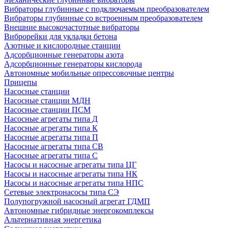
Вибраторы глубинные с подключаемым преобразователем
Вибраторы глубинные со встроенным преобразователем
Внешние высокочастотные вибраторы
Виброрейки для укладки бетона
Азотные и кислородные станции
Адсорбционные генераторы азота
Адсорбционные генераторы кислорода
Автономные мобильные опрессовочные центры
Прицепы
Насосные станции
Насосные станции МДН
Насосные станции ПСМ
Насосные агрегаты типа Д
Насосные агрегаты типа К
Насосные агрегаты типа П
Насосные агрегаты типа СВ
Насосные агрегаты типа С
Насосы и насосные агрегаты типа ЦГ
Насосы и насосные агрегаты типа НК
Насосы и насосные агрегаты типа НПС
Сетевые электронасосы типа СЭ
Полупогружной насосный агрегат ГДМП
Автономные гибридные энергокомплексы
Альтернативная энергетика