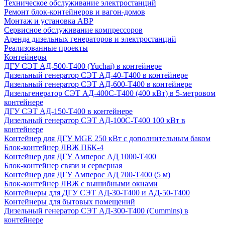
Техническое обслуживание электростанций
Ремонт блок-контейнеров и вагон-домов
Монтаж и установка АВР
Сервисное обслуживание компрессоров
Аренда дизельных генераторов и электростанций
Реализованные проекты
Контейнеры
ДГУ СЭТ АД-500-Т400 (Yuchai) в контейнере
Дизельный генератор СЭТ АД-40-Т400 в контейнере
Дизельный генератор СЭТ АД-600-Т400 в контейнере
Дизельгенератор СЭТ АД-400С-Т400 (400 кВт) в 5-метровом
контейнере
ДГУ СЭТ АД-150-Т400 в контейнере
Дизельный генератор СЭТ АД-100С-Т400 100 кВт в
контейнере
Контейнер для ДГУ MGE 250 кВт с дополнительным баком
Блок-контейнер ЛВЖ ПБК-4
Контейнер для ДГУ Амперос АД 1000-Т400
Блок-контейнер связи и серверная
Контейнер для ДГУ Амперос АД 700-Т400 (5 м)
Блок-контейнер ЛВЖ с вышибными окнами
Контейнеры для ДГУ СЭТ АД-30-Т400 и АД-50-Т400
Контейнеры для бытовых помещений
Дизельный генератор СЭТ АД-300-Т400 (Cummins) в
контейнере