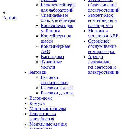
Блок-контейнеры
обслуживание
для лабораторий
электростанций
Специальные
Ремонт блок-
Акции
блок-контейнеры
контейнеров и
Контейнеры для
вагон-домов
майнинга
Монтаж и
Контейнеры на
установка АВР
шасси
Сервисное
Контейнерные
обслуживание
АЗС
компрессоров
Вагон-дома
Аренда
Туалетные
дизельных
модули
генераторов и
Бытовки
электростанций
Бытовки
строительные
Бытовки жилые
Бытовки дачные
Вагон-дома
Кожухи
Мини-контейнеры
Генераторы в
контейнерах
Модульные здания