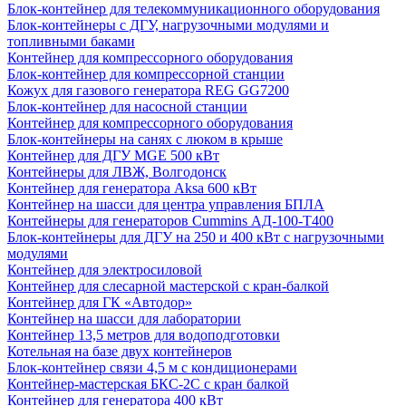
Блок-контейнер для телекоммуникационного оборудования
Блок-контейнеры с ДГУ, нагрузочными модулями и
топливными баками
Контейнер для компрессорного оборудования
Блок-контейнер для компрессорной станции
Кожух для газового генератора REG GG7200
Блок-контейнер для насосной станции
Контейнер для компрессорного оборудования
Блок-контейнеры на санях с люком в крыше
Контейнер для ДГУ MGE 500 кВт
Контейнеры для ЛВЖ, Волгодонск
Контейнер для генератора Aksa 600 кВт
Контейнер на шасси для центра управления БПЛА
Контейнеры для генераторов Cummins АД-100-Т400
Блок-контейнеры для ДГУ на 250 и 400 кВт с нагрузочными
модулями
Контейнер для электросиловой
Контейнер для слесарной мастерской с кран-балкой
Контейнер для ГК «Автодор»
Контейнер на шасси для лаборатории
Контейнер 13,5 метров для водоподготовки
Котельная на базе двух контейнеров
Блок-контейнер связи 4,5 м с кондиционерами
Контейнер-мастерская БКС-2С с кран балкой
Контейнер для генератора 400 кВт