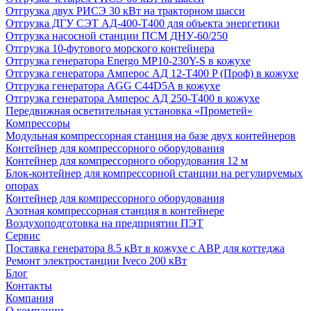
Отгрузка двух РИСЭ 30 кВт на тракторном шасси
Отгрузка ДГУ СЭТ АД-400-Т400 для объекта энергетики
Отгрузка насосной станции ПСМ ДНУ-60/250
Отгрузка 10-футового морского контейнера
Отгрузка генератора Energo MP10-230Y-S в кожухе
Отгрузка генератора Амперос АД 12-Т400 P (Проф) в кожухе
Отгрузка генератора AGG C44D5A в кожухе
Отгрузка генератора Амперос АД 250-Т400 в кожухе
Передвижная осветительная установка «Прометей»
Компрессоры
Модульная компрессорная станция на базе двух контейнеров
Контейнер для компрессорного оборудования
Контейнер для компрессорного оборудования 12 м
Блок-контейнер для компрессорной станции на регулируемых
опорах
Контейнер для компрессорного оборудования
Азотная компрессорная станция в контейнере
Воздухоподготовка на предприятии ПЭТ
Сервис
Поставка генератора 8.5 кВт в кожухе с АВР для коттеджа
Ремонт электростанции Iveco 200 кВт
Блог
Контакты
Компания
О компании