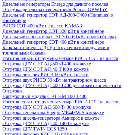
Дизельные генераторы Energo для дачного поселка
Отгрузка дизельных генераторов Pramac GВW15Y
Дизельный генератор СЭТ АД-300-Т400 (Cummins) в
контейнере
РИСЭ СЭТ 400 кВт на шасси КАМАЗ
Дизельный генератор СЭТ 320 кВт в контейнере
Дизельные генераторы СЭТ 30 и 60 кВт в контейнерах
Дизельный генератор СЭТ 400 кВт в контейнере
Блок-контейнеры с ДГУ, нагрузочными модулями и
топливными баками
Изготовлены и отгружены четыре РИСЭ СЭТ на шасси
Отгрузка ДГУ СЭТ АД-500-Т400 в кожухе
Отгрузка ДГУ СЭТ АД-40-Т400 в кожухе
Отгрузка четырех РИСЭ 60 кВт на шасси
Отгрузка двух РИСЭ 30 кВт на тракторном шасси
Отгрузка ДГУ СЭТ АД-400-Т400 для объекта энергетики
Отгрузки
Нагрузочный модуль СЭТ НМ-100-Т400
Изготовлены и отгружены четыре РИСЭ СЭТ на шасси
Отгрузка ДГУ СЭТ АД-500-Т400 в кожухе
Отгрузка генератора Energo MP44FW-S в кожухе
Отгрузка дизель-генератора Амперос в кожухе
Отгрузка ДГУ СЭТ АД-40-Т400 в кожухе
Отгрузка ДГУ TWIN ECS 1250
Отгрузка четырех РИСЭ 60 кВт на шасси