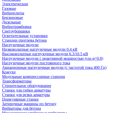
Электрические
Газовые
Виброплиты
Бензиновые
Дизельные
Вибротрамбовки
Снегоуборщики
Осветительные установки
Станции прогрева бетона
Нагрузочные модули
Низковольтные нагрузочные модули 0.4 кВ
Высоковольтные нагрузочные модули 6.3/10.5 кВ
Нагрузочные модули с реактивной мощностью (cos φ=0.8)
Нагрузочные модули постоянного тока
Авиационные нагрузочные модули (с частотой тока 400 Гц)
Кожухи
Модульные компрессорные станции
Трансформаторы
Строительное оборудование
Станки для гибки арматуры
Станки для резки арматуры
Циркулярные станки
Затирочные машины по бетону
Вибраторы для бетона
Механические глубинные вибраторы