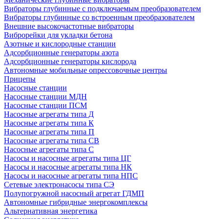
Вибраторы глубинные с подключаемым преобразователем
Вибраторы глубинные со встроенным преобразователем
Внешние высокочастотные вибраторы
Виброрейки для укладки бетона
Азотные и кислородные станции
Адсорбционные генераторы азота
Адсорбционные генераторы кислорода
Автономные мобильные опрессовочные центры
Прицепы
Насосные станции
Насосные станции МДН
Насосные станции ПСМ
Насосные агрегаты типа Д
Насосные агрегаты типа К
Насосные агрегаты типа П
Насосные агрегаты типа СВ
Насосные агрегаты типа С
Насосы и насосные агрегаты типа ЦГ
Насосы и насосные агрегаты типа НК
Насосы и насосные агрегаты типа НПС
Сетевые электронасосы типа СЭ
Полупогружной насосный агрегат ГДМП
Автономные гибридные энергокомплексы
Альтернативная энергетика