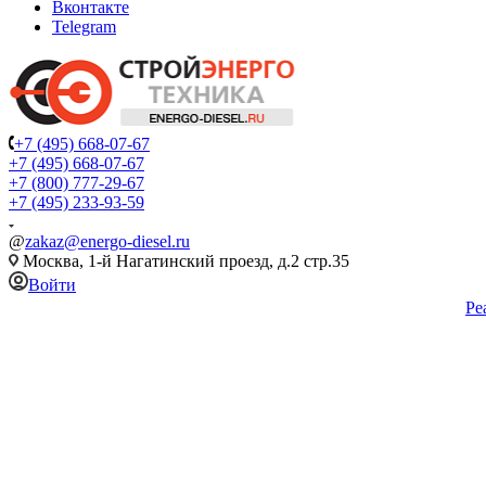
Вконтакте
Telegram
+7 (495) 668-07-67
+7 (495) 668-07-67
+7 (800) 777-29-67
+7 (495) 233-93-59
@
zakaz@energo-diesel.ru
Москва, 1-й Нагатинский проезд, д.2 стр.35
Войти
Ре