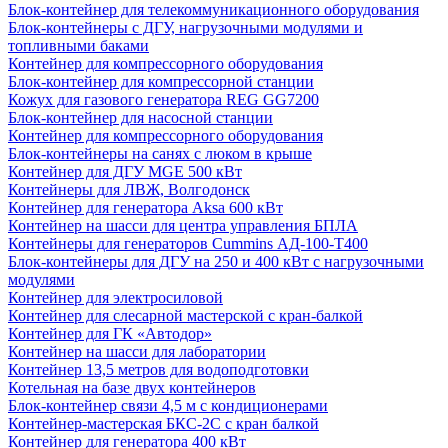
Блок-контейнер для телекоммуникационного оборудования
Блок-контейнеры с ДГУ, нагрузочными модулями и
топливными баками
Контейнер для компрессорного оборудования
Блок-контейнер для компрессорной станции
Кожух для газового генератора REG GG7200
Блок-контейнер для насосной станции
Контейнер для компрессорного оборудования
Блок-контейнеры на санях с люком в крыше
Контейнер для ДГУ MGE 500 кВт
Контейнеры для ЛВЖ, Волгодонск
Контейнер для генератора Aksa 600 кВт
Контейнер на шасси для центра управления БПЛА
Контейнеры для генераторов Cummins АД-100-Т400
Блок-контейнеры для ДГУ на 250 и 400 кВт с нагрузочными
модулями
Контейнер для электросиловой
Контейнер для слесарной мастерской с кран-балкой
Контейнер для ГК «Автодор»
Контейнер на шасси для лаборатории
Контейнер 13,5 метров для водоподготовки
Котельная на базе двух контейнеров
Блок-контейнер связи 4,5 м с кондиционерами
Контейнер-мастерская БКС-2С с кран балкой
Контейнер для генератора 400 кВт