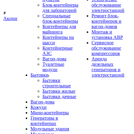
Блок-контейнеры
обслуживание
для лабораторий
электростанций
Специальные
Ремонт блок-
Акции
блок-контейнеры
контейнеров и
Контейнеры для
вагон-домов
майнинга
Монтаж и
Контейнеры на
установка АВР
шасси
Сервисное
Контейнерные
обслуживание
АЗС
компрессоров
Вагон-дома
Аренда
Туалетные
дизельных
модули
генераторов и
Бытовки
электростанций
Бытовки
строительные
Бытовки жилые
Бытовки дачные
Вагон-дома
Кожухи
Мини-контейнеры
Генераторы в
контейнерах
Модульные здания