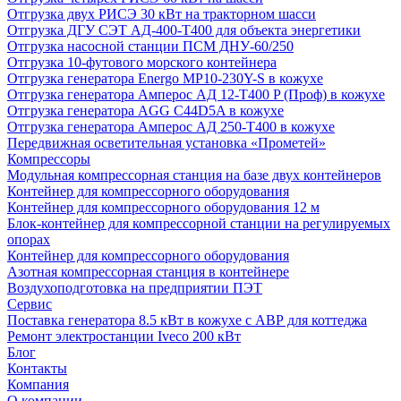
Отгрузка двух РИСЭ 30 кВт на тракторном шасси
Отгрузка ДГУ СЭТ АД-400-Т400 для объекта энергетики
Отгрузка насосной станции ПСМ ДНУ-60/250
Отгрузка 10-футового морского контейнера
Отгрузка генератора Energo MP10-230Y-S в кожухе
Отгрузка генератора Амперос АД 12-Т400 P (Проф) в кожухе
Отгрузка генератора AGG C44D5A в кожухе
Отгрузка генератора Амперос АД 250-Т400 в кожухе
Передвижная осветительная установка «Прометей»
Компрессоры
Модульная компрессорная станция на базе двух контейнеров
Контейнер для компрессорного оборудования
Контейнер для компрессорного оборудования 12 м
Блок-контейнер для компрессорной станции на регулируемых
опорах
Контейнер для компрессорного оборудования
Азотная компрессорная станция в контейнере
Воздухоподготовка на предприятии ПЭТ
Сервис
Поставка генератора 8.5 кВт в кожухе с АВР для коттеджа
Ремонт электростанции Iveco 200 кВт
Блог
Контакты
Компания
О компании