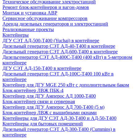
Техническое обслуживание электростанций
Ремонт блок-контейнеров и вагон-домов
Монтаж и установка АВР
Сервисное обслуживание компрессоров
Аренда дизельных генераторов и электростанций
Реализованные проекты
Контейнеры
ДГУ СЭТ АД-500-Т400 (Yuchai) в контейнере
Дизельный генератор СЭТ АД-40-Т400 в контейнере
Дизельный генератор СЭТ АД-600-Т400 в контейнере
Дизельгенератор СЭТ АД-400С-Т400 (400 кВт) в 5-метровом
контейнере
ДГУ СЭТ АД-150-Т400 в контейнере
Дизельный генератор СЭТ АД-100С-Т400 100 кВт в
контейнере
Контейнер для ДГУ MGE 250 кВт с дополнительным баком
Блок-контейнер ЛВЖ ПБК-4
Контейнер для ДГУ Амперос АД 1000-Т400
Блок-контейнер связи и серверная
Контейнер для ДГУ Амперос АД 700-Т400 (5 м)
Блок-контейнер ЛВЖ с вышибными окнами
Контейнеры для ДГУ СЭТ АД-30-Т400 и АД-50-Т400
Контейнеры для бытовых помещений
Дизельный генератор СЭТ АД-300-Т400 (Cummins) в
контейнере