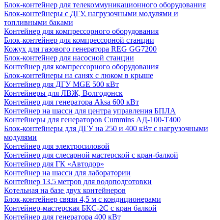
Блок-контейнер для телекоммуникационного оборудования
Блок-контейнеры с ДГУ, нагрузочными модулями и
топливными баками
Контейнер для компрессорного оборудования
Блок-контейнер для компрессорной станции
Кожух для газового генератора REG GG7200
Блок-контейнер для насосной станции
Контейнер для компрессорного оборудования
Блок-контейнеры на санях с люком в крыше
Контейнер для ДГУ MGE 500 кВт
Контейнеры для ЛВЖ, Волгодонск
Контейнер для генератора Aksa 600 кВт
Контейнер на шасси для центра управления БПЛА
Контейнеры для генераторов Cummins АД-100-Т400
Блок-контейнеры для ДГУ на 250 и 400 кВт с нагрузочными
модулями
Контейнер для электросиловой
Контейнер для слесарной мастерской с кран-балкой
Контейнер для ГК «Автодор»
Контейнер на шасси для лаборатории
Контейнер 13,5 метров для водоподготовки
Котельная на базе двух контейнеров
Блок-контейнер связи 4,5 м с кондиционерами
Контейнер-мастерская БКС-2С с кран балкой
Контейнер для генератора 400 кВт