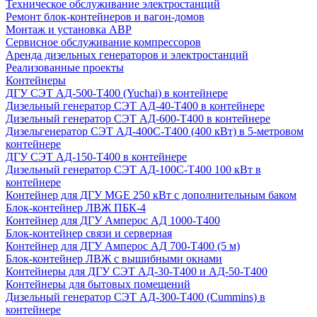
Техническое обслуживание электростанций
Ремонт блок-контейнеров и вагон-домов
Монтаж и установка АВР
Сервисное обслуживание компрессоров
Аренда дизельных генераторов и электростанций
Реализованные проекты
Контейнеры
ДГУ СЭТ АД-500-Т400 (Yuchai) в контейнере
Дизельный генератор СЭТ АД-40-Т400 в контейнере
Дизельный генератор СЭТ АД-600-Т400 в контейнере
Дизельгенератор СЭТ АД-400С-Т400 (400 кВт) в 5-метровом
контейнере
ДГУ СЭТ АД-150-Т400 в контейнере
Дизельный генератор СЭТ АД-100С-Т400 100 кВт в
контейнере
Контейнер для ДГУ MGE 250 кВт с дополнительным баком
Блок-контейнер ЛВЖ ПБК-4
Контейнер для ДГУ Амперос АД 1000-Т400
Блок-контейнер связи и серверная
Контейнер для ДГУ Амперос АД 700-Т400 (5 м)
Блок-контейнер ЛВЖ с вышибными окнами
Контейнеры для ДГУ СЭТ АД-30-Т400 и АД-50-Т400
Контейнеры для бытовых помещений
Дизельный генератор СЭТ АД-300-Т400 (Cummins) в
контейнере