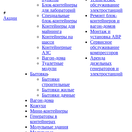
Блок-контейнеры
обслуживание
для лабораторий
электростанций
Специальные
Ремонт блок-
Акции
блок-контейнеры
контейнеров и
Контейнеры для
вагон-домов
майнинга
Монтаж и
Контейнеры на
установка АВР
шасси
Сервисное
Контейнерные
обслуживание
АЗС
компрессоров
Вагон-дома
Аренда
Туалетные
дизельных
модули
генераторов и
Бытовки
электростанций
Бытовки
строительные
Бытовки жилые
Бытовки дачные
Вагон-дома
Кожухи
Мини-контейнеры
Генераторы в
контейнерах
Модульные здания