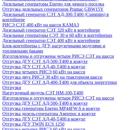
Дизельные генераторы Energo для дачного поселка
Отгрузка дизельных генераторов Pramac GВW15Y
Дизельный генератор СЭТ АД-300-Т400 (Cummins) в
контейнере
РИСЭ СЭТ 400 кВт на шасси КАМАЗ
Дизельный генератор СЭТ 320 кВт в контейнере
Дизельные генераторы СЭТ 30 и 60 кВт в контейнерах
Дизельный генератор СЭТ 400 кВт в контейнере
Блок-контейнеры с ДГУ, нагрузочными модулями и
топливными баками
Изготовлены и отгружены четыре РИСЭ СЭТ на шасси
Отгрузка ДГУ СЭТ АД-500-Т400 в кожухе
Отгрузка ДГУ СЭТ АД-40-Т400 в кожухе
Отгрузка четырех РИСЭ 60 кВт на шасси
Отгрузка двух РИСЭ 30 кВт на тракторном шасси
Отгрузка ДГУ СЭТ АД-400-Т400 для объекта энергетики
Отгрузки
Нагрузочный модуль СЭТ НМ-100-Т400
Изготовлены и отгружены четыре РИСЭ СЭТ на шасси
Отгрузка ДГУ СЭТ АД-500-Т400 в кожухе
Отгрузка генератора Energo MP44FW-S в кожухе
Отгрузка дизель-генератора Амперос в кожухе
Отгрузка ДГУ СЭТ АД-40-Т400 в кожухе
Отгрузка ДГУ TWIN ECS 1250
Отгрузка четырех РИСЭ 60 кВт на шасси