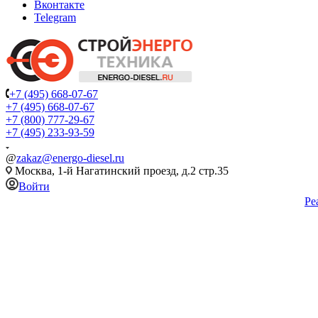
Вконтакте
Telegram
+7 (495) 668-07-67
+7 (495) 668-07-67
+7 (800) 777-29-67
+7 (495) 233-93-59
@
zakaz@energo-diesel.ru
Москва, 1-й Нагатинский проезд, д.2 стр.35
Войти
Ре