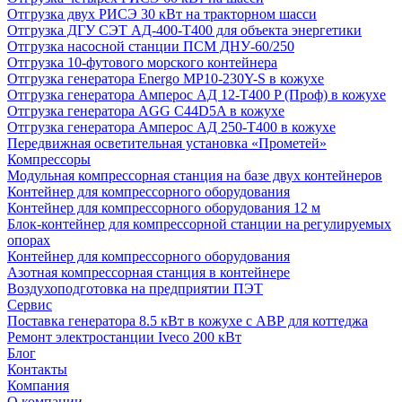
Отгрузка двух РИСЭ 30 кВт на тракторном шасси
Отгрузка ДГУ СЭТ АД-400-Т400 для объекта энергетики
Отгрузка насосной станции ПСМ ДНУ-60/250
Отгрузка 10-футового морского контейнера
Отгрузка генератора Energo MP10-230Y-S в кожухе
Отгрузка генератора Амперос АД 12-Т400 P (Проф) в кожухе
Отгрузка генератора AGG C44D5A в кожухе
Отгрузка генератора Амперос АД 250-Т400 в кожухе
Передвижная осветительная установка «Прометей»
Компрессоры
Модульная компрессорная станция на базе двух контейнеров
Контейнер для компрессорного оборудования
Контейнер для компрессорного оборудования 12 м
Блок-контейнер для компрессорной станции на регулируемых
опорах
Контейнер для компрессорного оборудования
Азотная компрессорная станция в контейнере
Воздухоподготовка на предприятии ПЭТ
Сервис
Поставка генератора 8.5 кВт в кожухе с АВР для коттеджа
Ремонт электростанции Iveco 200 кВт
Блог
Контакты
Компания
О компании