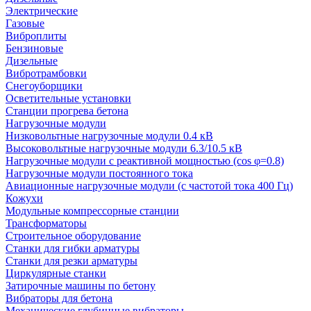
Электрические
Газовые
Виброплиты
Бензиновые
Дизельные
Вибротрамбовки
Снегоуборщики
Осветительные установки
Станции прогрева бетона
Нагрузочные модули
Низковольтные нагрузочные модули 0.4 кВ
Высоковольтные нагрузочные модули 6.3/10.5 кВ
Нагрузочные модули с реактивной мощностью (cos φ=0.8)
Нагрузочные модули постоянного тока
Авиационные нагрузочные модули (с частотой тока 400 Гц)
Кожухи
Модульные компрессорные станции
Трансформаторы
Строительное оборудование
Станки для гибки арматуры
Станки для резки арматуры
Циркулярные станки
Затирочные машины по бетону
Вибраторы для бетона
Механические глубинные вибраторы