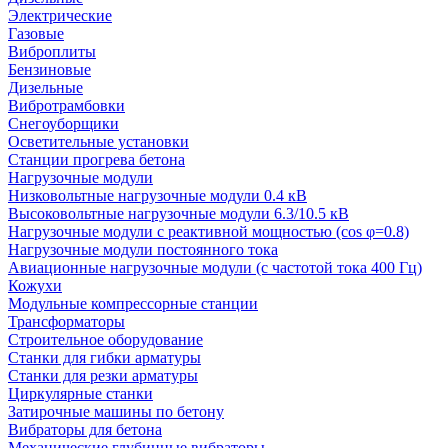
Электрические
Газовые
Виброплиты
Бензиновые
Дизельные
Вибротрамбовки
Снегоуборщики
Осветительные установки
Станции прогрева бетона
Нагрузочные модули
Низковольтные нагрузочные модули 0.4 кВ
Высоковольтные нагрузочные модули 6.3/10.5 кВ
Нагрузочные модули с реактивной мощностью (cos φ=0.8)
Нагрузочные модули постоянного тока
Авиационные нагрузочные модули (с частотой тока 400 Гц)
Кожухи
Модульные компрессорные станции
Трансформаторы
Строительное оборудование
Станки для гибки арматуры
Станки для резки арматуры
Циркулярные станки
Затирочные машины по бетону
Вибраторы для бетона
Механические глубинные вибраторы