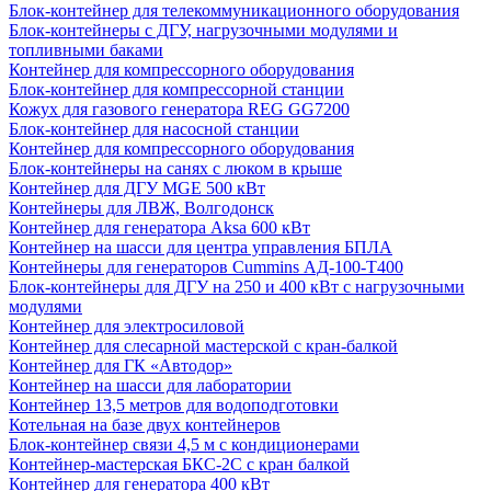
Блок-контейнер для телекоммуникационного оборудования
Блок-контейнеры с ДГУ, нагрузочными модулями и
топливными баками
Контейнер для компрессорного оборудования
Блок-контейнер для компрессорной станции
Кожух для газового генератора REG GG7200
Блок-контейнер для насосной станции
Контейнер для компрессорного оборудования
Блок-контейнеры на санях с люком в крыше
Контейнер для ДГУ MGE 500 кВт
Контейнеры для ЛВЖ, Волгодонск
Контейнер для генератора Aksa 600 кВт
Контейнер на шасси для центра управления БПЛА
Контейнеры для генераторов Cummins АД-100-Т400
Блок-контейнеры для ДГУ на 250 и 400 кВт с нагрузочными
модулями
Контейнер для электросиловой
Контейнер для слесарной мастерской с кран-балкой
Контейнер для ГК «Автодор»
Контейнер на шасси для лаборатории
Контейнер 13,5 метров для водоподготовки
Котельная на базе двух контейнеров
Блок-контейнер связи 4,5 м с кондиционерами
Контейнер-мастерская БКС-2С с кран балкой
Контейнер для генератора 400 кВт