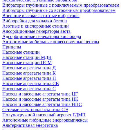
Вибраторы глубинные с подключаемым преобразователем
Вибраторы глубинные со встроенным преобразователем
Внешние высокочастотные вибраторы
Виброрейки для укладки бетона
Азотные и кислородные станции
Адсорбционные генераторы азота
Адсорбционные генераторы кислорода
Автономные мобильные опрессовочные центры
Прицепы
Насосные станции
Насосные станции МДН
Насосные станции ПСМ
Насосные агрегаты типа Д
Насосные агрегаты типа К
Насосные агрегаты типа П
Насосные агрегаты типа СВ
Насосные агрегаты типа С
Насосы и насосные агрегаты типа ЦГ
Насосы и насосные агрегаты типа НК
Насосы и насосные агрегаты типа НПС
Сетевые электронасосы типа СЭ
Полупогружной насосный агрегат ГДМП
Автономные гибридные энергокомплексы
Альтернативная энергетика