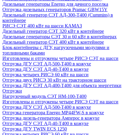
Дизельные генераторы Energo для дачного поселка
Отгрузка дизельных генераторов Pramac GВW15Y
Дизельный генератор СЭТ АД-300-Т400 (Cummins) в
контейнере
РИСЭ СЭТ 400 кВт на шасси КАМАЗ
Дизельный генератор СЭТ 320 кВт в контейнере
Дизельные генераторы СЭТ 30 и 60 кВт в контейнерах
Дизельный генератор СЭТ 400 кВт в контейнере
Блок-контейнеры с ДГУ, нагрузочными модулями и
топливными баками
Изготовлены и отгружены четыре РИСЭ СЭТ на шасси
Отгрузка ДГУ СЭТ АД-500-Т400 в кожухе
Отгрузка ДГУ СЭТ АД-40-Т400 в кожухе
Отгрузка четырех РИСЭ 60 кВт на шасси
Отгрузка двух РИСЭ 30 кВт на тракторном шасси
Отгрузка ДГУ СЭТ АД-400-Т400 для объекта энергетики
Отгрузки
Нагрузочный модуль СЭТ НМ-100-Т400
Изготовлены и отгружены четыре РИСЭ СЭТ на шасси
Отгрузка ДГУ СЭТ АД-500-Т400 в кожухе
Отгрузка генератора Energo MP44FW-S в кожухе
Отгрузка дизель-генератора Амперос в кожухе
Отгрузка ДГУ СЭТ АД-40-Т400 в кожухе
Отгрузка ДГУ TWIN ECS 1250
Отгрузка четырех РИСЭ 60 кВт на шасси