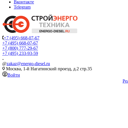
Вконтакте
Telegram
+7 (495) 668-07-67
+7 (495) 668-07-67
+7 (800) 777-29-67
+7 (495) 233-93-59
@
zakaz@energo-diesel.ru
Москва, 1-й Нагатинский проезд, д.2 стр.35
Войти
Ре