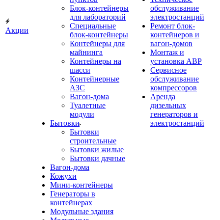
Блок-контейнеры
обслуживание
для лабораторий
электростанций
Специальные
Ремонт блок-
Акции
блок-контейнеры
контейнеров и
Контейнеры для
вагон-домов
майнинга
Монтаж и
Контейнеры на
установка АВР
шасси
Сервисное
Контейнерные
обслуживание
АЗС
компрессоров
Вагон-дома
Аренда
Туалетные
дизельных
модули
генераторов и
Бытовки
электростанций
Бытовки
строительные
Бытовки жилые
Бытовки дачные
Вагон-дома
Кожухи
Мини-контейнеры
Генераторы в
контейнерах
Модульные здания