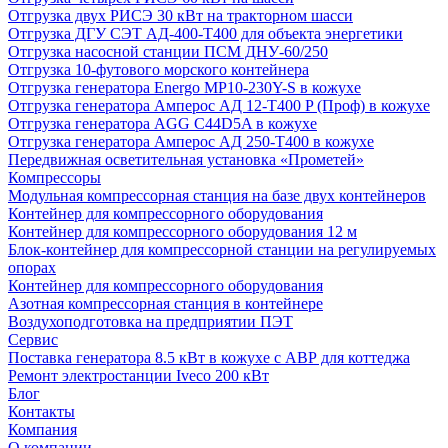
Отгрузка двух РИСЭ 30 кВт на тракторном шасси
Отгрузка ДГУ СЭТ АД-400-Т400 для объекта энергетики
Отгрузка насосной станции ПСМ ДНУ-60/250
Отгрузка 10-футового морского контейнера
Отгрузка генератора Energo MP10-230Y-S в кожухе
Отгрузка генератора Амперос АД 12-Т400 P (Проф) в кожухе
Отгрузка генератора AGG C44D5A в кожухе
Отгрузка генератора Амперос АД 250-Т400 в кожухе
Передвижная осветительная установка «Прометей»
Компрессоры
Модульная компрессорная станция на базе двух контейнеров
Контейнер для компрессорного оборудования
Контейнер для компрессорного оборудования 12 м
Блок-контейнер для компрессорной станции на регулируемых
опорах
Контейнер для компрессорного оборудования
Азотная компрессорная станция в контейнере
Воздухоподготовка на предприятии ПЭТ
Сервис
Поставка генератора 8.5 кВт в кожухе с АВР для коттеджа
Ремонт электростанции Iveco 200 кВт
Блог
Контакты
Компания
О компании