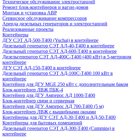
Техническое обслуживание электростанций
Ремонт блок-контейнеров и вагон-домов
Монтаж и установка АВР
Сервисное обслуживание компрессоров
Аренда дизельных генераторов и электростанций
Реализованные проекты
Контейнеры
ДГУ СЭТ АД-500-Т400 (Yuchai) в контейнере
Дизельный генератор СЭТ АД-40-Т400 в контейнере
Дизельный генератор СЭТ АД-600-Т400 в контейнере
Дизельгенератор СЭТ АД-400С-Т400 (400 кВт) в 5-метровом
контейнере
ДГУ СЭТ АД-150-Т400 в контейнере
Дизельный генератор СЭТ АД-100С-Т400 100 кВт в
контейнере
Контейнер для ДГУ MGE 250 кВт с дополнительным баком
Блок-контейнер ЛВЖ ПБК-4
Контейнер для ДГУ Амперос АД 1000-Т400
Блок-контейнер связи и серверная
Контейнер для ДГУ Амперос АД 700-Т400 (5 м)
Блок-контейнер ЛВЖ с вышибными окнами
Контейнеры для ДГУ СЭТ АД-30-Т400 и АД-50-Т400
Контейнеры для бытовых помещений
Дизельный генератор СЭТ АД-300-Т400 (Cummins) в
контейнере