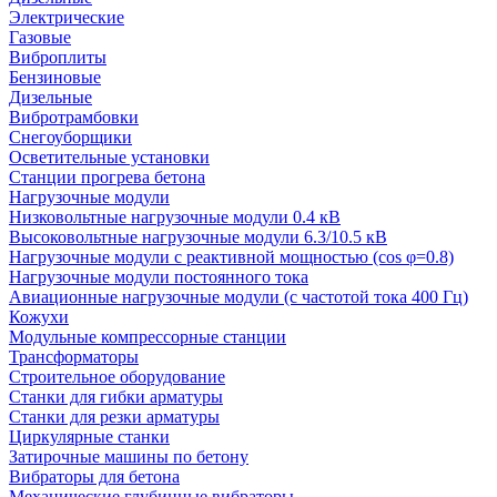
Электрические
Газовые
Виброплиты
Бензиновые
Дизельные
Вибротрамбовки
Снегоуборщики
Осветительные установки
Станции прогрева бетона
Нагрузочные модули
Низковольтные нагрузочные модули 0.4 кВ
Высоковольтные нагрузочные модули 6.3/10.5 кВ
Нагрузочные модули с реактивной мощностью (cos φ=0.8)
Нагрузочные модули постоянного тока
Авиационные нагрузочные модули (с частотой тока 400 Гц)
Кожухи
Модульные компрессорные станции
Трансформаторы
Строительное оборудование
Станки для гибки арматуры
Станки для резки арматуры
Циркулярные станки
Затирочные машины по бетону
Вибраторы для бетона
Механические глубинные вибраторы