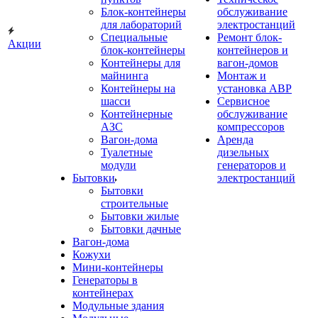
Блок-контейнеры
обслуживание
для лабораторий
электростанций
Специальные
Ремонт блок-
Акции
блок-контейнеры
контейнеров и
Контейнеры для
вагон-домов
майнинга
Монтаж и
Контейнеры на
установка АВР
шасси
Сервисное
Контейнерные
обслуживание
АЗС
компрессоров
Вагон-дома
Аренда
Туалетные
дизельных
модули
генераторов и
Бытовки
электростанций
Бытовки
строительные
Бытовки жилые
Бытовки дачные
Вагон-дома
Кожухи
Мини-контейнеры
Генераторы в
контейнерах
Модульные здания