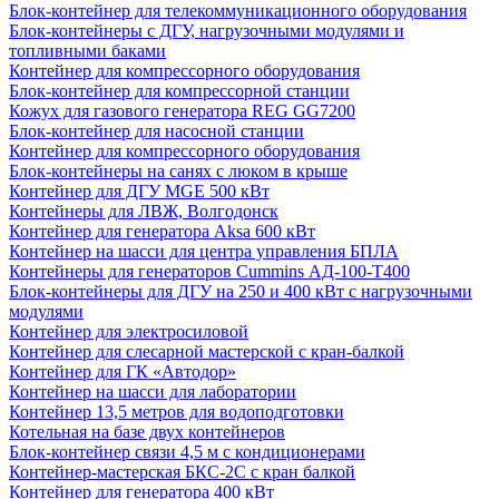
Блок-контейнер для телекоммуникационного оборудования
Блок-контейнеры с ДГУ, нагрузочными модулями и
топливными баками
Контейнер для компрессорного оборудования
Блок-контейнер для компрессорной станции
Кожух для газового генератора REG GG7200
Блок-контейнер для насосной станции
Контейнер для компрессорного оборудования
Блок-контейнеры на санях с люком в крыше
Контейнер для ДГУ MGE 500 кВт
Контейнеры для ЛВЖ, Волгодонск
Контейнер для генератора Aksa 600 кВт
Контейнер на шасси для центра управления БПЛА
Контейнеры для генераторов Cummins АД-100-Т400
Блок-контейнеры для ДГУ на 250 и 400 кВт с нагрузочными
модулями
Контейнер для электросиловой
Контейнер для слесарной мастерской с кран-балкой
Контейнер для ГК «Автодор»
Контейнер на шасси для лаборатории
Контейнер 13,5 метров для водоподготовки
Котельная на базе двух контейнеров
Блок-контейнер связи 4,5 м с кондиционерами
Контейнер-мастерская БКС-2С с кран балкой
Контейнер для генератора 400 кВт