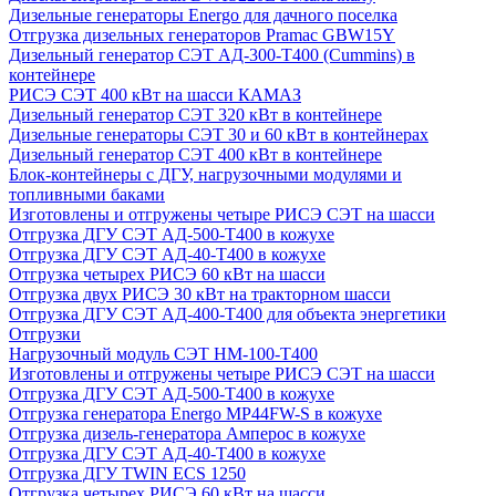
Дизельные генераторы Energo для дачного поселка
Отгрузка дизельных генераторов Pramac GВW15Y
Дизельный генератор СЭТ АД-300-Т400 (Cummins) в
контейнере
РИСЭ СЭТ 400 кВт на шасси КАМАЗ
Дизельный генератор СЭТ 320 кВт в контейнере
Дизельные генераторы СЭТ 30 и 60 кВт в контейнерах
Дизельный генератор СЭТ 400 кВт в контейнере
Блок-контейнеры с ДГУ, нагрузочными модулями и
топливными баками
Изготовлены и отгружены четыре РИСЭ СЭТ на шасси
Отгрузка ДГУ СЭТ АД-500-Т400 в кожухе
Отгрузка ДГУ СЭТ АД-40-Т400 в кожухе
Отгрузка четырех РИСЭ 60 кВт на шасси
Отгрузка двух РИСЭ 30 кВт на тракторном шасси
Отгрузка ДГУ СЭТ АД-400-Т400 для объекта энергетики
Отгрузки
Нагрузочный модуль СЭТ НМ-100-Т400
Изготовлены и отгружены четыре РИСЭ СЭТ на шасси
Отгрузка ДГУ СЭТ АД-500-Т400 в кожухе
Отгрузка генератора Energo MP44FW-S в кожухе
Отгрузка дизель-генератора Амперос в кожухе
Отгрузка ДГУ СЭТ АД-40-Т400 в кожухе
Отгрузка ДГУ TWIN ECS 1250
Отгрузка четырех РИСЭ 60 кВт на шасси