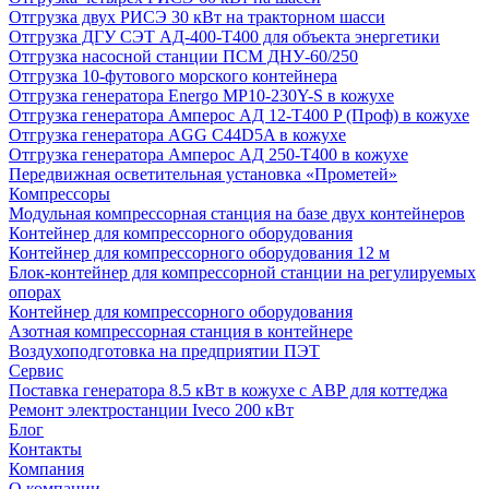
Отгрузка двух РИСЭ 30 кВт на тракторном шасси
Отгрузка ДГУ СЭТ АД-400-Т400 для объекта энергетики
Отгрузка насосной станции ПСМ ДНУ-60/250
Отгрузка 10-футового морского контейнера
Отгрузка генератора Energo MP10-230Y-S в кожухе
Отгрузка генератора Амперос АД 12-Т400 P (Проф) в кожухе
Отгрузка генератора AGG C44D5A в кожухе
Отгрузка генератора Амперос АД 250-Т400 в кожухе
Передвижная осветительная установка «Прометей»
Компрессоры
Модульная компрессорная станция на базе двух контейнеров
Контейнер для компрессорного оборудования
Контейнер для компрессорного оборудования 12 м
Блок-контейнер для компрессорной станции на регулируемых
опорах
Контейнер для компрессорного оборудования
Азотная компрессорная станция в контейнере
Воздухоподготовка на предприятии ПЭТ
Сервис
Поставка генератора 8.5 кВт в кожухе с АВР для коттеджа
Ремонт электростанции Iveco 200 кВт
Блог
Контакты
Компания
О компании