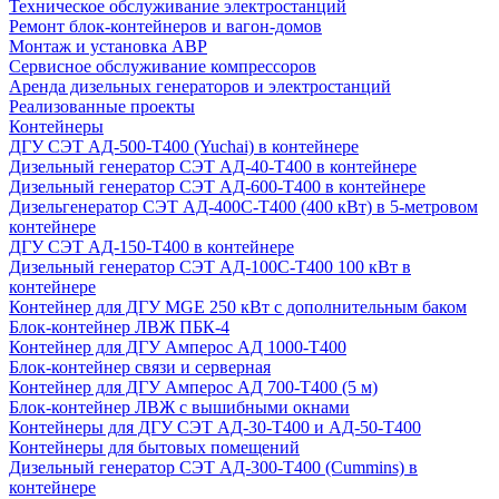
Техническое обслуживание электростанций
Ремонт блок-контейнеров и вагон-домов
Монтаж и установка АВР
Сервисное обслуживание компрессоров
Аренда дизельных генераторов и электростанций
Реализованные проекты
Контейнеры
ДГУ СЭТ АД-500-Т400 (Yuchai) в контейнере
Дизельный генератор СЭТ АД-40-Т400 в контейнере
Дизельный генератор СЭТ АД-600-Т400 в контейнере
Дизельгенератор СЭТ АД-400С-Т400 (400 кВт) в 5-метровом
контейнере
ДГУ СЭТ АД-150-Т400 в контейнере
Дизельный генератор СЭТ АД-100С-Т400 100 кВт в
контейнере
Контейнер для ДГУ MGE 250 кВт с дополнительным баком
Блок-контейнер ЛВЖ ПБК-4
Контейнер для ДГУ Амперос АД 1000-Т400
Блок-контейнер связи и серверная
Контейнер для ДГУ Амперос АД 700-Т400 (5 м)
Блок-контейнер ЛВЖ с вышибными окнами
Контейнеры для ДГУ СЭТ АД-30-Т400 и АД-50-Т400
Контейнеры для бытовых помещений
Дизельный генератор СЭТ АД-300-Т400 (Cummins) в
контейнере