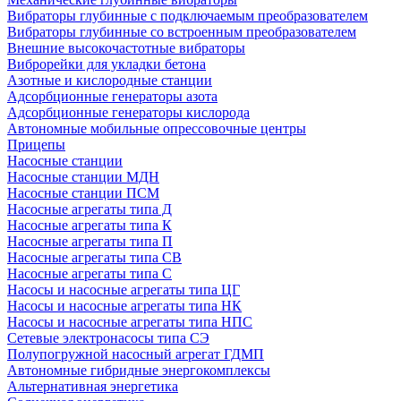
Вибраторы глубинные с подключаемым преобразователем
Вибраторы глубинные со встроенным преобразователем
Внешние высокочастотные вибраторы
Виброрейки для укладки бетона
Азотные и кислородные станции
Адсорбционные генераторы азота
Адсорбционные генераторы кислорода
Автономные мобильные опрессовочные центры
Прицепы
Насосные станции
Насосные станции МДН
Насосные станции ПСМ
Насосные агрегаты типа Д
Насосные агрегаты типа К
Насосные агрегаты типа П
Насосные агрегаты типа СВ
Насосные агрегаты типа С
Насосы и насосные агрегаты типа ЦГ
Насосы и насосные агрегаты типа НК
Насосы и насосные агрегаты типа НПС
Сетевые электронасосы типа СЭ
Полупогружной насосный агрегат ГДМП
Автономные гибридные энергокомплексы
Альтернативная энергетика