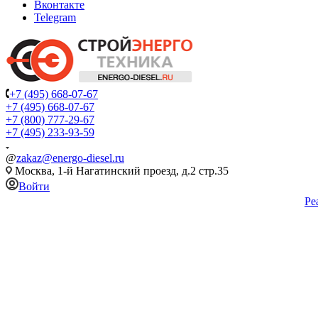
Вконтакте
Telegram
+7 (495) 668-07-67
+7 (495) 668-07-67
+7 (800) 777-29-67
+7 (495) 233-93-59
@
zakaz@energo-diesel.ru
Москва, 1-й Нагатинский проезд, д.2 стр.35
Войти
Ре