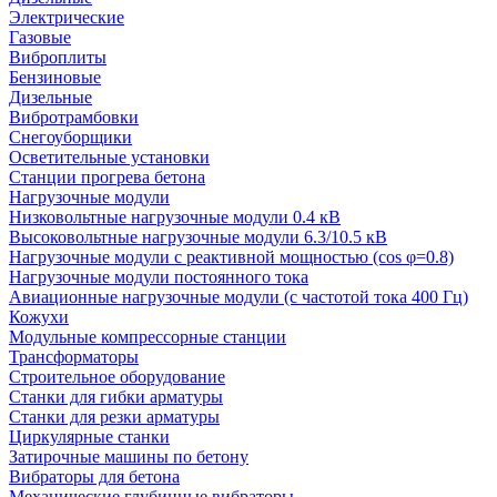
Электрические
Газовые
Виброплиты
Бензиновые
Дизельные
Вибротрамбовки
Снегоуборщики
Осветительные установки
Станции прогрева бетона
Нагрузочные модули
Низковольтные нагрузочные модули 0.4 кВ
Высоковольтные нагрузочные модули 6.3/10.5 кВ
Нагрузочные модули с реактивной мощностью (cos φ=0.8)
Нагрузочные модули постоянного тока
Авиационные нагрузочные модули (с частотой тока 400 Гц)
Кожухи
Модульные компрессорные станции
Трансформаторы
Строительное оборудование
Станки для гибки арматуры
Станки для резки арматуры
Циркулярные станки
Затирочные машины по бетону
Вибраторы для бетона
Механические глубинные вибраторы