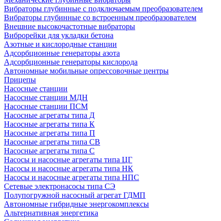
Вибраторы глубинные с подключаемым преобразователем
Вибраторы глубинные со встроенным преобразователем
Внешние высокочастотные вибраторы
Виброрейки для укладки бетона
Азотные и кислородные станции
Адсорбционные генераторы азота
Адсорбционные генераторы кислорода
Автономные мобильные опрессовочные центры
Прицепы
Насосные станции
Насосные станции МДН
Насосные станции ПСМ
Насосные агрегаты типа Д
Насосные агрегаты типа К
Насосные агрегаты типа П
Насосные агрегаты типа СВ
Насосные агрегаты типа С
Насосы и насосные агрегаты типа ЦГ
Насосы и насосные агрегаты типа НК
Насосы и насосные агрегаты типа НПС
Сетевые электронасосы типа СЭ
Полупогружной насосный агрегат ГДМП
Автономные гибридные энергокомплексы
Альтернативная энергетика