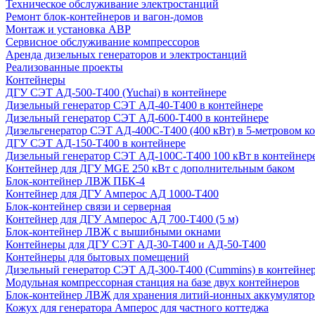
Техническое обслуживание электростанций
Ремонт блок-контейнеров и вагон-домов
Монтаж и установка АВР
Сервисное обслуживание компрессоров
Аренда дизельных генераторов и электростанций
Реализованные проекты
Контейнеры
ДГУ СЭТ АД-500-Т400 (Yuchai) в контейнере
Дизельный генератор СЭТ АД-40-Т400 в контейнере
Дизельный генератор СЭТ АД-600-Т400 в контейнере
Дизельгенератор СЭТ АД-400С-Т400 (400 кВт) в 5-метровом к
ДГУ СЭТ АД-150-Т400 в контейнере
Дизельный генератор СЭТ АД-100С-Т400 100 кВт в контейнер
Контейнер для ДГУ MGE 250 кВт с дополнительным баком
Блок-контейнер ЛВЖ ПБК-4
Контейнер для ДГУ Амперос АД 1000-Т400
Блок-контейнер связи и серверная
Контейнер для ДГУ Амперос АД 700-Т400 (5 м)
Блок-контейнер ЛВЖ с вышибными окнами
Контейнеры для ДГУ СЭТ АД-30-Т400 и АД-50-Т400
Контейнеры для бытовых помещений
Дизельный генератор СЭТ АД-300-Т400 (Cummins) в контейне
Модульная компрессорная станция на базе двух контейнеров
Блок-контейнер ЛВЖ для хранения литий-ионных аккумулятор
Кожух для генератора Амперос для частного коттеджа