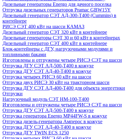
Дизельные генераторы Energo для дачного поселка
Отгрузка дизельных генераторов Pramac GВW15Y
Дизельный генератор СЭТ АД-300-Т400 (Cummins) в
контейнере
РИСЭ СЭТ 400 кВт на шасси КАМАЗ
Дизельный генератор СЭТ 320 кВт в контейнере
Дизельные генераторы СЭТ 30 и 60 кВт в контейнерах
Дизельный генератор СЭТ 400 кВт в контейнере
Блок-контейнеры с ДГУ, нагрузочными модулями и
топливными баками
Изготовлены и отгружены четыре РИСЭ СЭТ на шасси
Отгрузка ДГУ СЭТ АД-500-Т400 в кожухе
Отгрузка ДГУ СЭТ АД-40-Т400 в кожухе
Отгрузка четырех РИСЭ 60 кВт на шасси
Отгрузка двух РИСЭ 30 кВт на тракторном шасси
Отгрузка ДГУ СЭТ АД-400-Т400 для объекта энергетики
Отгрузки
Нагрузочный модуль СЭТ НМ-100-Т400
Изготовлены и отгружены четыре РИСЭ СЭТ на шасси
Отгрузка ДГУ СЭТ АД-500-Т400 в кожухе
Отгрузка генератора Energo MP44FW-S в кожухе
Отгрузка дизель-генератора Амперос в кожухе
Отгрузка ДГУ СЭТ АД-40-Т400 в кожухе
Отгрузка ДГУ TWIN ECS 1250
Отгрузка четырех РИСЭ 60 кВт на шасси