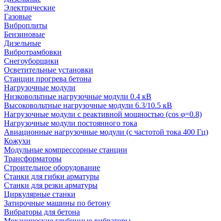
Электрические
Газовые
Виброплиты
Бензиновые
Дизельные
Вибротрамбовки
Снегоуборщики
Осветительные установки
Станции прогрева бетона
Нагрузочные модули
Низковольтные нагрузочные модули 0.4 кВ
Высоковольтные нагрузочные модули 6.3/10.5 кВ
Нагрузочные модули с реактивной мощностью (cos φ=0.8)
Нагрузочные модули постоянного тока
Авиационные нагрузочные модули (с частотой тока 400 Гц)
Кожухи
Модульные компрессорные станции
Трансформаторы
Строительное оборудование
Станки для гибки арматуры
Станки для резки арматуры
Циркулярные станки
Затирочные машины по бетону
Вибраторы для бетона
Механические глубинные вибраторы