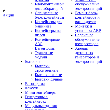
Блок-контейнеры
обслуживание
для лабораторий
электростанций
Специальные
Ремонт блок-
Акции
блок-контейнеры
контейнеров и
Контейнеры для
вагон-домов
майнинга
Монтаж и
Контейнеры на
установка АВР
шасси
Сервисное
Контейнерные
обслуживание
АЗС
компрессоров
Вагон-дома
Аренда
Туалетные
дизельных
модули
генераторов и
Бытовки
электростанций
Бытовки
строительные
Бытовки жилые
Бытовки дачные
Вагон-дома
Кожухи
Мини-контейнеры
Генераторы в
контейнерах
Модульные здания