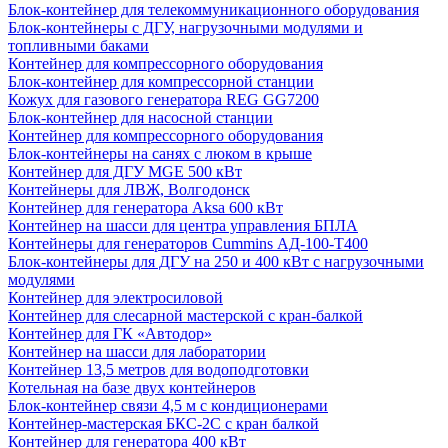
Блок-контейнер для телекоммуникационного оборудования
Блок-контейнеры с ДГУ, нагрузочными модулями и
топливными баками
Контейнер для компрессорного оборудования
Блок-контейнер для компрессорной станции
Кожух для газового генератора REG GG7200
Блок-контейнер для насосной станции
Контейнер для компрессорного оборудования
Блок-контейнеры на санях с люком в крыше
Контейнер для ДГУ MGE 500 кВт
Контейнеры для ЛВЖ, Волгодонск
Контейнер для генератора Aksa 600 кВт
Контейнер на шасси для центра управления БПЛА
Контейнеры для генераторов Cummins АД-100-Т400
Блок-контейнеры для ДГУ на 250 и 400 кВт с нагрузочными
модулями
Контейнер для электросиловой
Контейнер для слесарной мастерской с кран-балкой
Контейнер для ГК «Автодор»
Контейнер на шасси для лаборатории
Контейнер 13,5 метров для водоподготовки
Котельная на базе двух контейнеров
Блок-контейнер связи 4,5 м с кондиционерами
Контейнер-мастерская БКС-2С с кран балкой
Контейнер для генератора 400 кВт