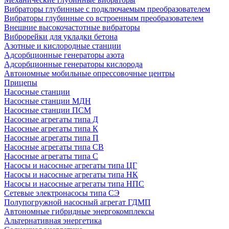
Вибраторы глубинные с подключаемым преобразователем
Вибраторы глубинные со встроенным преобразователем
Внешние высокочастотные вибраторы
Виброрейки для укладки бетона
Азотные и кислородные станции
Адсорбционные генераторы азота
Адсорбционные генераторы кислорода
Автономные мобильные опрессовочные центры
Прицепы
Насосные станции
Насосные станции МДН
Насосные станции ПСМ
Насосные агрегаты типа Д
Насосные агрегаты типа К
Насосные агрегаты типа П
Насосные агрегаты типа СВ
Насосные агрегаты типа С
Насосы и насосные агрегаты типа ЦГ
Насосы и насосные агрегаты типа НК
Насосы и насосные агрегаты типа НПС
Сетевые электронасосы типа СЭ
Полупогружной насосный агрегат ГДМП
Автономные гибридные энергокомплексы
Альтернативная энергетика