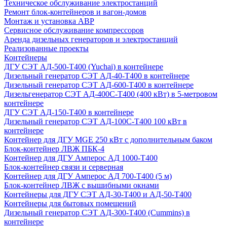
Техническое обслуживание электростанций
Ремонт блок-контейнеров и вагон-домов
Монтаж и установка АВР
Сервисное обслуживание компрессоров
Аренда дизельных генераторов и электростанций
Реализованные проекты
Контейнеры
ДГУ СЭТ АД-500-Т400 (Yuchai) в контейнере
Дизельный генератор СЭТ АД-40-Т400 в контейнере
Дизельный генератор СЭТ АД-600-Т400 в контейнере
Дизельгенератор СЭТ АД-400С-Т400 (400 кВт) в 5-метровом
контейнере
ДГУ СЭТ АД-150-Т400 в контейнере
Дизельный генератор СЭТ АД-100С-Т400 100 кВт в
контейнере
Контейнер для ДГУ MGE 250 кВт с дополнительным баком
Блок-контейнер ЛВЖ ПБК-4
Контейнер для ДГУ Амперос АД 1000-Т400
Блок-контейнер связи и серверная
Контейнер для ДГУ Амперос АД 700-Т400 (5 м)
Блок-контейнер ЛВЖ с вышибными окнами
Контейнеры для ДГУ СЭТ АД-30-Т400 и АД-50-Т400
Контейнеры для бытовых помещений
Дизельный генератор СЭТ АД-300-Т400 (Cummins) в
контейнере