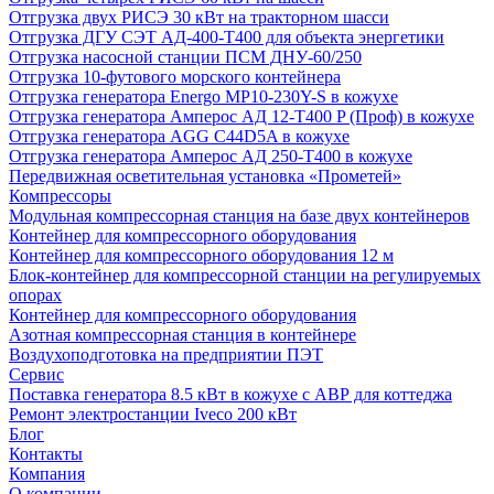
Отгрузка двух РИСЭ 30 кВт на тракторном шасси
Отгрузка ДГУ СЭТ АД-400-Т400 для объекта энергетики
Отгрузка насосной станции ПСМ ДНУ-60/250
Отгрузка 10-футового морского контейнера
Отгрузка генератора Energo MP10-230Y-S в кожухе
Отгрузка генератора Амперос АД 12-Т400 P (Проф) в кожухе
Отгрузка генератора AGG C44D5A в кожухе
Отгрузка генератора Амперос АД 250-Т400 в кожухе
Передвижная осветительная установка «Прометей»
Компрессоры
Модульная компрессорная станция на базе двух контейнеров
Контейнер для компрессорного оборудования
Контейнер для компрессорного оборудования 12 м
Блок-контейнер для компрессорной станции на регулируемых
опорах
Контейнер для компрессорного оборудования
Азотная компрессорная станция в контейнере
Воздухоподготовка на предприятии ПЭТ
Сервис
Поставка генератора 8.5 кВт в кожухе с АВР для коттеджа
Ремонт электростанции Iveco 200 кВт
Блог
Контакты
Компания
О компании