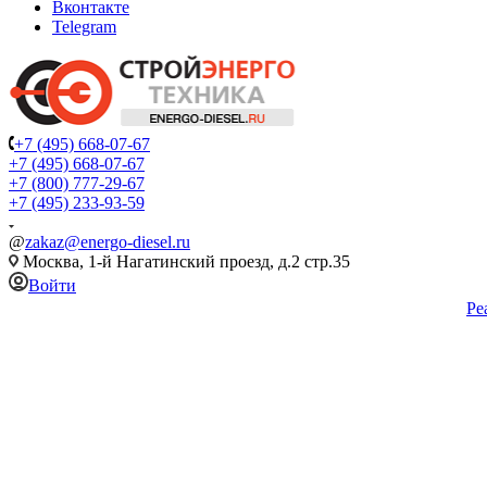
Вконтакте
Telegram
+7 (495) 668-07-67
+7 (495) 668-07-67
+7 (800) 777-29-67
+7 (495) 233-93-59
@
zakaz@energo-diesel.ru
Москва, 1-й Нагатинский проезд, д.2 стр.35
Войти
Ре