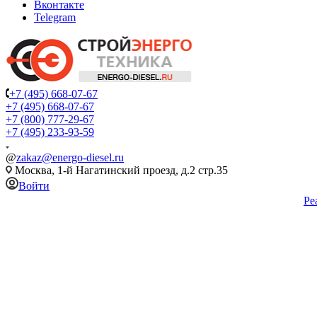
Вконтакте
Telegram
+7 (495) 668-07-67
+7 (495) 668-07-67
+7 (800) 777-29-67
+7 (495) 233-93-59
@
zakaz@energo-diesel.ru
Москва, 1-й Нагатинский проезд, д.2 стр.35
Войти
Ре