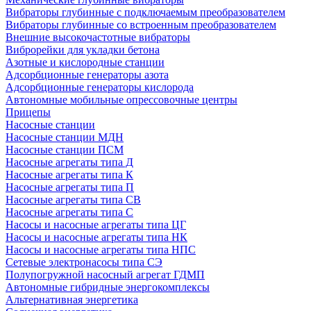
Вибраторы глубинные с подключаемым преобразователем
Вибраторы глубинные со встроенным преобразователем
Внешние высокочастотные вибраторы
Виброрейки для укладки бетона
Азотные и кислородные станции
Адсорбционные генераторы азота
Адсорбционные генераторы кислорода
Автономные мобильные опрессовочные центры
Прицепы
Насосные станции
Насосные станции МДН
Насосные станции ПСМ
Насосные агрегаты типа Д
Насосные агрегаты типа К
Насосные агрегаты типа П
Насосные агрегаты типа СВ
Насосные агрегаты типа С
Насосы и насосные агрегаты типа ЦГ
Насосы и насосные агрегаты типа НК
Насосы и насосные агрегаты типа НПС
Сетевые электронасосы типа СЭ
Полупогружной насосный агрегат ГДМП
Автономные гибридные энергокомплексы
Альтернативная энергетика