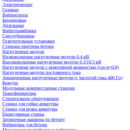
Электрические
Газовые
Виброплиты
Бензиновые
Дизельные
Вибротрамбовки
Снегоуборщики
Осветительные установки
Станции прогрева бетона
Нагрузочные модули
Низковольтные нагрузочные модули 0.4 кВ
Высоковольтные нагрузочные модули 6.3/10.5 кВ
Нагрузочные модули с реактивной мощностью (cos φ=0.8)
Нагрузочные модули постоянного тока
Авиационные нагрузочные модули (с частотой тока 400 Гц)
Кожухи
Модульные компрессорные станции
Трансформаторы
Строительное оборудование
Станки для гибки арматуры
Станки для резки арматуры
Циркулярные станки
Затирочные машины по бетону
Вибраторы для бетона
Механические глубинные вибраторы