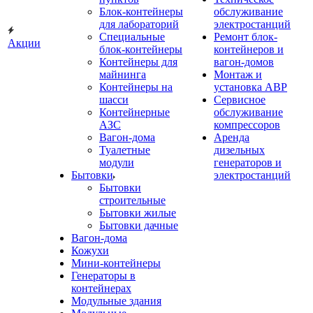
Блок-контейнеры
обслуживание
для лабораторий
электростанций
Специальные
Ремонт блок-
Акции
блок-контейнеры
контейнеров и
Контейнеры для
вагон-домов
майнинга
Монтаж и
Контейнеры на
установка АВР
шасси
Сервисное
Контейнерные
обслуживание
АЗС
компрессоров
Вагон-дома
Аренда
Туалетные
дизельных
модули
генераторов и
Бытовки
электростанций
Бытовки
строительные
Бытовки жилые
Бытовки дачные
Вагон-дома
Кожухи
Мини-контейнеры
Генераторы в
контейнерах
Модульные здания