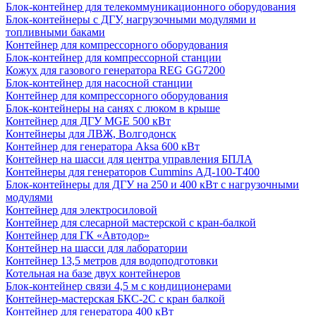
Блок-контейнер для телекоммуникационного оборудования
Блок-контейнеры с ДГУ, нагрузочными модулями и
топливными баками
Контейнер для компрессорного оборудования
Блок-контейнер для компрессорной станции
Кожух для газового генератора REG GG7200
Блок-контейнер для насосной станции
Контейнер для компрессорного оборудования
Блок-контейнеры на санях с люком в крыше
Контейнер для ДГУ MGE 500 кВт
Контейнеры для ЛВЖ, Волгодонск
Контейнер для генератора Aksa 600 кВт
Контейнер на шасси для центра управления БПЛА
Контейнеры для генераторов Cummins АД-100-Т400
Блок-контейнеры для ДГУ на 250 и 400 кВт с нагрузочными
модулями
Контейнер для электросиловой
Контейнер для слесарной мастерской с кран-балкой
Контейнер для ГК «Автодор»
Контейнер на шасси для лаборатории
Контейнер 13,5 метров для водоподготовки
Котельная на базе двух контейнеров
Блок-контейнер связи 4,5 м с кондиционерами
Контейнер-мастерская БКС-2С с кран балкой
Контейнер для генератора 400 кВт