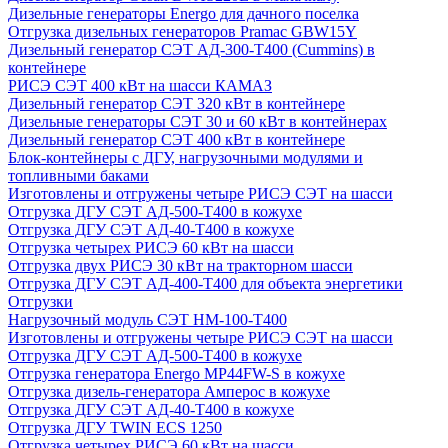
Дизельные генераторы Energo для дачного поселка
Отгрузка дизельных генераторов Pramac GВW15Y
Дизельный генератор СЭТ АД-300-Т400 (Cummins) в
контейнере
РИСЭ СЭТ 400 кВт на шасси КАМАЗ
Дизельный генератор СЭТ 320 кВт в контейнере
Дизельные генераторы СЭТ 30 и 60 кВт в контейнерах
Дизельный генератор СЭТ 400 кВт в контейнере
Блок-контейнеры с ДГУ, нагрузочными модулями и
топливными баками
Изготовлены и отгружены четыре РИСЭ СЭТ на шасси
Отгрузка ДГУ СЭТ АД-500-Т400 в кожухе
Отгрузка ДГУ СЭТ АД-40-Т400 в кожухе
Отгрузка четырех РИСЭ 60 кВт на шасси
Отгрузка двух РИСЭ 30 кВт на тракторном шасси
Отгрузка ДГУ СЭТ АД-400-Т400 для объекта энергетики
Отгрузки
Нагрузочный модуль СЭТ НМ-100-Т400
Изготовлены и отгружены четыре РИСЭ СЭТ на шасси
Отгрузка ДГУ СЭТ АД-500-Т400 в кожухе
Отгрузка генератора Energo MP44FW-S в кожухе
Отгрузка дизель-генератора Амперос в кожухе
Отгрузка ДГУ СЭТ АД-40-Т400 в кожухе
Отгрузка ДГУ TWIN ECS 1250
Отгрузка четырех РИСЭ 60 кВт на шасси