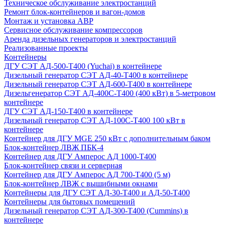
Техническое обслуживание электростанций
Ремонт блок-контейнеров и вагон-домов
Монтаж и установка АВР
Сервисное обслуживание компрессоров
Аренда дизельных генераторов и электростанций
Реализованные проекты
Контейнеры
ДГУ СЭТ АД-500-Т400 (Yuchai) в контейнере
Дизельный генератор СЭТ АД-40-Т400 в контейнере
Дизельный генератор СЭТ АД-600-Т400 в контейнере
Дизельгенератор СЭТ АД-400С-Т400 (400 кВт) в 5-метровом
контейнере
ДГУ СЭТ АД-150-Т400 в контейнере
Дизельный генератор СЭТ АД-100С-Т400 100 кВт в
контейнере
Контейнер для ДГУ MGE 250 кВт с дополнительным баком
Блок-контейнер ЛВЖ ПБК-4
Контейнер для ДГУ Амперос АД 1000-Т400
Блок-контейнер связи и серверная
Контейнер для ДГУ Амперос АД 700-Т400 (5 м)
Блок-контейнер ЛВЖ с вышибными окнами
Контейнеры для ДГУ СЭТ АД-30-Т400 и АД-50-Т400
Контейнеры для бытовых помещений
Дизельный генератор СЭТ АД-300-Т400 (Cummins) в
контейнере