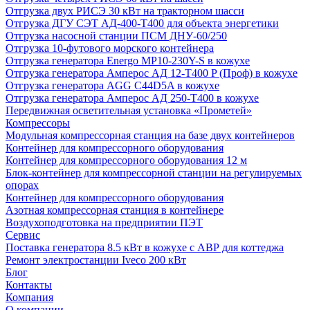
Отгрузка двух РИСЭ 30 кВт на тракторном шасси
Отгрузка ДГУ СЭТ АД-400-Т400 для объекта энергетики
Отгрузка насосной станции ПСМ ДНУ-60/250
Отгрузка 10-футового морского контейнера
Отгрузка генератора Energo MP10-230Y-S в кожухе
Отгрузка генератора Амперос АД 12-Т400 P (Проф) в кожухе
Отгрузка генератора AGG C44D5A в кожухе
Отгрузка генератора Амперос АД 250-Т400 в кожухе
Передвижная осветительная установка «Прометей»
Компрессоры
Модульная компрессорная станция на базе двух контейнеров
Контейнер для компрессорного оборудования
Контейнер для компрессорного оборудования 12 м
Блок-контейнер для компрессорной станции на регулируемых
опорах
Контейнер для компрессорного оборудования
Азотная компрессорная станция в контейнере
Воздухоподготовка на предприятии ПЭТ
Сервис
Поставка генератора 8.5 кВт в кожухе с АВР для коттеджа
Ремонт электростанции Iveco 200 кВт
Блог
Контакты
Компания
О компании