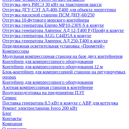
Отгрузка двух РИСЭ 30 кВт на тракторном шасси
Отгрузка ДГУ СЭТ АД-400-Т400 для объекта энергетики
Отгрузка насосной станции ПСМ ДНУ-60/250
Отгрузка 10-футового морского контейнера
Отгрузка генератора Energo MP10-230Y-S в кожухе
Отгрузка генератора Амперос АД 12-Т400 P (Проф) в кожухе
Отгрузка генератора AGG C44D5A в кожухе
Отгрузка генератора Амперос АД 250-Т400 в кожухе
Передвижная осветительная установка «Прометей»
Компрессоры
Модульная компрессорная станция на базе двух контейнеров
Контейнер для компрессорного оборудования
Контейнер для компрессорного оборудования 12 м
Блок-контейнер для компрессорной станции на регулируемых
опорах
Контейнер для компрессорного оборудования
Азотная компрессорная станция в контейнере
Воздухоподготовка на предприятии ПЭТ
Сервис
Поставка генератора 8.5 кВт в кожухе с АВР для коттеджа
Ремонт электростанции Iveco 200 кВт
Блог
Контакты
Компания
О компании