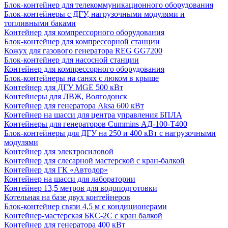
Блок-контейнер для телекоммуникационного оборудования
Блок-контейнеры с ДГУ, нагрузочными модулями и
топливными баками
Контейнер для компрессорного оборудования
Блок-контейнер для компрессорной станции
Кожух для газового генератора REG GG7200
Блок-контейнер для насосной станции
Контейнер для компрессорного оборудования
Блок-контейнеры на санях с люком в крыше
Контейнер для ДГУ MGE 500 кВт
Контейнеры для ЛВЖ, Волгодонск
Контейнер для генератора Aksa 600 кВт
Контейнер на шасси для центра управления БПЛА
Контейнеры для генераторов Cummins АД-100-Т400
Блок-контейнеры для ДГУ на 250 и 400 кВт с нагрузочными
модулями
Контейнер для электросиловой
Контейнер для слесарной мастерской с кран-балкой
Контейнер для ГК «Автодор»
Контейнер на шасси для лаборатории
Контейнер 13,5 метров для водоподготовки
Котельная на базе двух контейнеров
Блок-контейнер связи 4,5 м с кондиционерами
Контейнер-мастерская БКС-2С с кран балкой
Контейнер для генератора 400 кВт