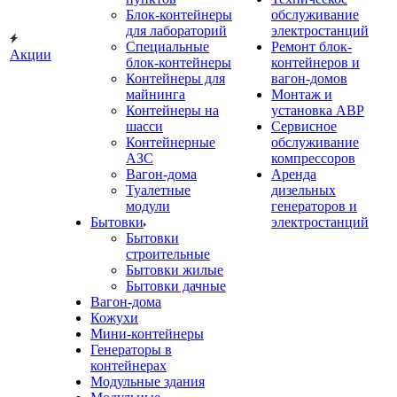
Блок-контейнеры
обслуживание
для лабораторий
электростанций
Специальные
Ремонт блок-
Акции
блок-контейнеры
контейнеров и
Контейнеры для
вагон-домов
майнинга
Монтаж и
Контейнеры на
установка АВР
шасси
Сервисное
Контейнерные
обслуживание
АЗС
компрессоров
Вагон-дома
Аренда
Туалетные
дизельных
модули
генераторов и
Бытовки
электростанций
Бытовки
строительные
Бытовки жилые
Бытовки дачные
Вагон-дома
Кожухи
Мини-контейнеры
Генераторы в
контейнерах
Модульные здания