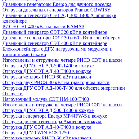
Дизельные генераторы Energo для дачного поселка
Отгрузка дизельных генераторов Pramac GВW15Y
Дизельный генератор СЭТ АД-300-Т400 (Cummins) в
контейнере
РИСЭ СЭТ 400 кВт на шасси КАМАЗ
Дизельный генератор СЭТ 320 кВт в контейнере
Дизельные генераторы СЭТ 30 и 60 кВт в контейнерах
Дизельный генератор СЭТ 400 кВт в контейнере
Блок-контейнеры с ДГУ, нагрузочными модулями и
топливными баками
Изготовлены и отгружены четыре РИСЭ СЭТ на шасси
Отгрузка ДГУ СЭТ АД-500-Т400 в кожухе
Отгрузка ДГУ СЭТ АД-40-Т400 в кожухе
Отгрузка четырех РИСЭ 60 кВт на шасси
Отгрузка двух РИСЭ 30 кВт на тракторном шасси
Отгрузка ДГУ СЭТ АД-400-Т400 для объекта энергетики
Отгрузки
Нагрузочный модуль СЭТ НМ-100-Т400
Изготовлены и отгружены четыре РИСЭ СЭТ на шасси
Отгрузка ДГУ СЭТ АД-500-Т400 в кожухе
Отгрузка генератора Energo MP44FW-S в кожухе
Отгрузка дизель-генератора Амперос в кожухе
Отгрузка ДГУ СЭТ АД-40-Т400 в кожухе
Отгрузка ДГУ TWIN ECS 1250
Отгрузка четырех РИСЭ 60 кВт на шасси