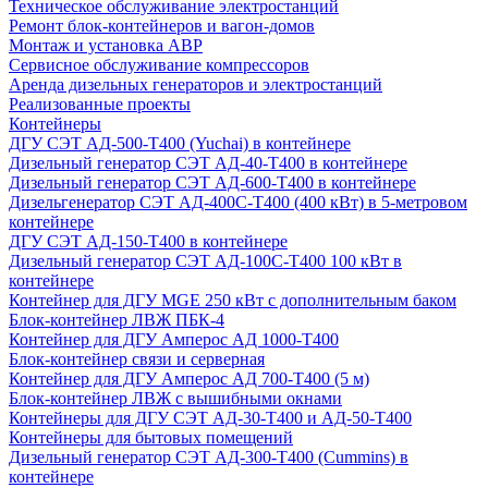
Техническое обслуживание электростанций
Ремонт блок-контейнеров и вагон-домов
Монтаж и установка АВР
Сервисное обслуживание компрессоров
Аренда дизельных генераторов и электростанций
Реализованные проекты
Контейнеры
ДГУ СЭТ АД-500-Т400 (Yuchai) в контейнере
Дизельный генератор СЭТ АД-40-Т400 в контейнере
Дизельный генератор СЭТ АД-600-Т400 в контейнере
Дизельгенератор СЭТ АД-400С-Т400 (400 кВт) в 5-метровом
контейнере
ДГУ СЭТ АД-150-Т400 в контейнере
Дизельный генератор СЭТ АД-100С-Т400 100 кВт в
контейнере
Контейнер для ДГУ MGE 250 кВт с дополнительным баком
Блок-контейнер ЛВЖ ПБК-4
Контейнер для ДГУ Амперос АД 1000-Т400
Блок-контейнер связи и серверная
Контейнер для ДГУ Амперос АД 700-Т400 (5 м)
Блок-контейнер ЛВЖ с вышибными окнами
Контейнеры для ДГУ СЭТ АД-30-Т400 и АД-50-Т400
Контейнеры для бытовых помещений
Дизельный генератор СЭТ АД-300-Т400 (Cummins) в
контейнере