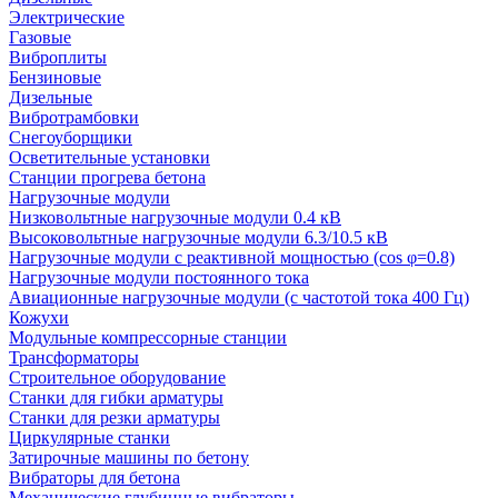
Электрические
Газовые
Виброплиты
Бензиновые
Дизельные
Вибротрамбовки
Снегоуборщики
Осветительные установки
Станции прогрева бетона
Нагрузочные модули
Низковольтные нагрузочные модули 0.4 кВ
Высоковольтные нагрузочные модули 6.3/10.5 кВ
Нагрузочные модули с реактивной мощностью (cos φ=0.8)
Нагрузочные модули постоянного тока
Авиационные нагрузочные модули (с частотой тока 400 Гц)
Кожухи
Модульные компрессорные станции
Трансформаторы
Строительное оборудование
Станки для гибки арматуры
Станки для резки арматуры
Циркулярные станки
Затирочные машины по бетону
Вибраторы для бетона
Механические глубинные вибраторы