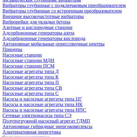
Вибраторы глубинные с подключаемым преобразователем
Вибраторы глубинные со встроенным преобразователем
Внешние высокочастотные вибраторы
Виброрейки для укладки бетона
Азотные и кислородные станции
Адсорбционные генераторы азота
Адсорбционные генераторы кислорода
Автономные мобильные опрессовочные центры
Прицепы
Насосные станции
Насосные станции МДН
Насосные станции ПСМ
Насосные агрегаты типа Д
Насосные агрегаты типа К
Насосные агрегаты типа П
Насосные агрегаты типа СВ
Насосные агрегаты типа С
Насосы и насосные агрегаты типа ЦГ
Насосы и насосные агрегаты типа НК
Насосы и насосные агрегаты типа НПС
Сетевые электронасосы типа СЭ
Полупогружной насосный агрегат ГДМП
Автономные гибридные энергокомплексы
Альтернативная энергетика