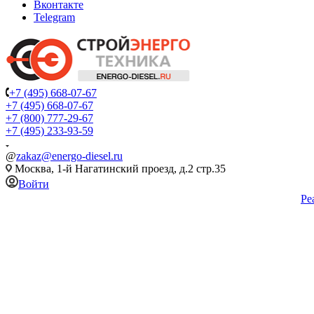
Вконтакте
Telegram
+7 (495) 668-07-67
+7 (495) 668-07-67
+7 (800) 777-29-67
+7 (495) 233-93-59
@
zakaz@energo-diesel.ru
Москва, 1-й Нагатинский проезд, д.2 стр.35
Войти
Ре