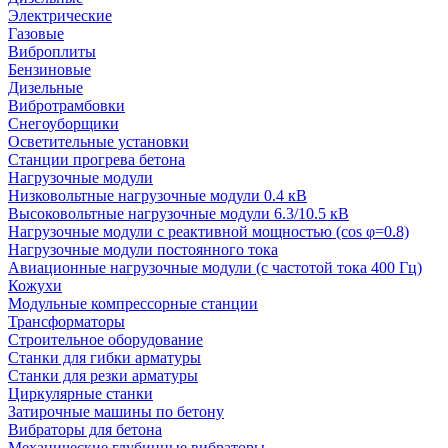
Электрические
Газовые
Виброплиты
Бензиновые
Дизельные
Вибротрамбовки
Снегоуборщики
Осветительные установки
Станции прогрева бетона
Нагрузочные модули
Низковольтные нагрузочные модули 0.4 кВ
Высоковольтные нагрузочные модули 6.3/10.5 кВ
Нагрузочные модули с реактивной мощностью (cos φ=0.8)
Нагрузочные модули постоянного тока
Авиационные нагрузочные модули (с частотой тока 400 Гц)
Кожухи
Модульные компрессорные станции
Трансформаторы
Строительное оборудование
Станки для гибки арматуры
Станки для резки арматуры
Циркулярные станки
Затирочные машины по бетону
Вибраторы для бетона
Механические глубинные вибраторы