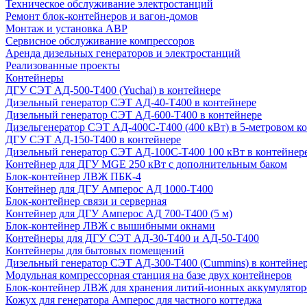
Техническое обслуживание электростанций
Ремонт блок-контейнеров и вагон-домов
Монтаж и установка АВР
Сервисное обслуживание компрессоров
Аренда дизельных генераторов и электростанций
Реализованные проекты
Контейнеры
ДГУ СЭТ АД-500-Т400 (Yuchai) в контейнере
Дизельный генератор СЭТ АД-40-Т400 в контейнере
Дизельный генератор СЭТ АД-600-Т400 в контейнере
Дизельгенератор СЭТ АД-400С-Т400 (400 кВт) в 5-метровом к
ДГУ СЭТ АД-150-Т400 в контейнере
Дизельный генератор СЭТ АД-100С-Т400 100 кВт в контейнер
Контейнер для ДГУ MGE 250 кВт с дополнительным баком
Блок-контейнер ЛВЖ ПБК-4
Контейнер для ДГУ Амперос АД 1000-Т400
Блок-контейнер связи и серверная
Контейнер для ДГУ Амперос АД 700-Т400 (5 м)
Блок-контейнер ЛВЖ с вышибными окнами
Контейнеры для ДГУ СЭТ АД-30-Т400 и АД-50-Т400
Контейнеры для бытовых помещений
Дизельный генератор СЭТ АД-300-Т400 (Cummins) в контейне
Модульная компрессорная станция на базе двух контейнеров
Блок-контейнер ЛВЖ для хранения литий-ионных аккумулятор
Кожух для генератора Амперос для частного коттеджа