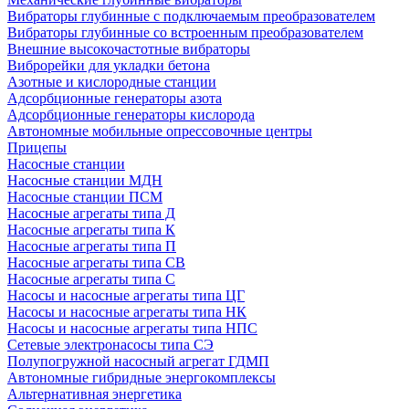
Вибраторы глубинные с подключаемым преобразователем
Вибраторы глубинные со встроенным преобразователем
Внешние высокочастотные вибраторы
Виброрейки для укладки бетона
Азотные и кислородные станции
Адсорбционные генераторы азота
Адсорбционные генераторы кислорода
Автономные мобильные опрессовочные центры
Прицепы
Насосные станции
Насосные станции МДН
Насосные станции ПСМ
Насосные агрегаты типа Д
Насосные агрегаты типа К
Насосные агрегаты типа П
Насосные агрегаты типа СВ
Насосные агрегаты типа С
Насосы и насосные агрегаты типа ЦГ
Насосы и насосные агрегаты типа НК
Насосы и насосные агрегаты типа НПС
Сетевые электронасосы типа СЭ
Полупогружной насосный агрегат ГДМП
Автономные гибридные энергокомплексы
Альтернативная энергетика