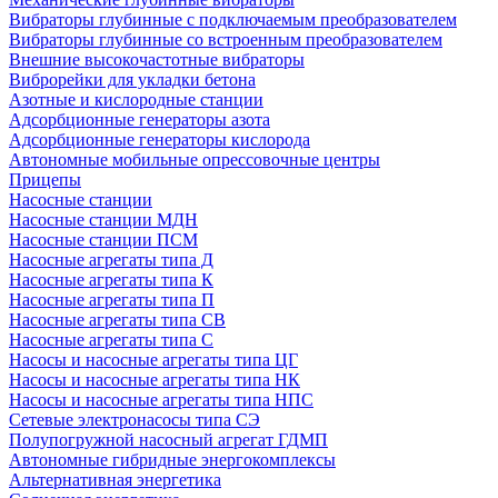
Вибраторы глубинные с подключаемым преобразователем
Вибраторы глубинные со встроенным преобразователем
Внешние высокочастотные вибраторы
Виброрейки для укладки бетона
Азотные и кислородные станции
Адсорбционные генераторы азота
Адсорбционные генераторы кислорода
Автономные мобильные опрессовочные центры
Прицепы
Насосные станции
Насосные станции МДН
Насосные станции ПСМ
Насосные агрегаты типа Д
Насосные агрегаты типа К
Насосные агрегаты типа П
Насосные агрегаты типа СВ
Насосные агрегаты типа С
Насосы и насосные агрегаты типа ЦГ
Насосы и насосные агрегаты типа НК
Насосы и насосные агрегаты типа НПС
Сетевые электронасосы типа СЭ
Полупогружной насосный агрегат ГДМП
Автономные гибридные энергокомплексы
Альтернативная энергетика