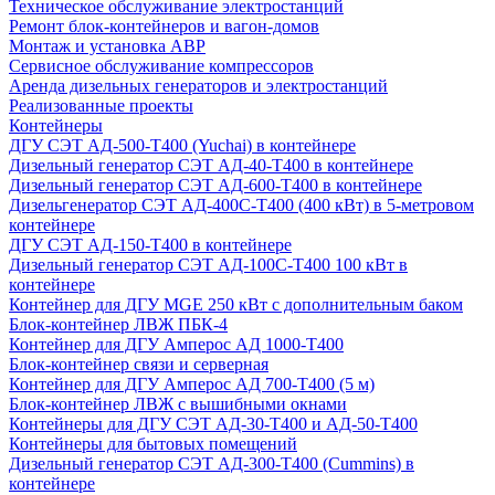
Техническое обслуживание электростанций
Ремонт блок-контейнеров и вагон-домов
Монтаж и установка АВР
Сервисное обслуживание компрессоров
Аренда дизельных генераторов и электростанций
Реализованные проекты
Контейнеры
ДГУ СЭТ АД-500-Т400 (Yuchai) в контейнере
Дизельный генератор СЭТ АД-40-Т400 в контейнере
Дизельный генератор СЭТ АД-600-Т400 в контейнере
Дизельгенератор СЭТ АД-400С-Т400 (400 кВт) в 5-метровом
контейнере
ДГУ СЭТ АД-150-Т400 в контейнере
Дизельный генератор СЭТ АД-100С-Т400 100 кВт в
контейнере
Контейнер для ДГУ MGE 250 кВт с дополнительным баком
Блок-контейнер ЛВЖ ПБК-4
Контейнер для ДГУ Амперос АД 1000-Т400
Блок-контейнер связи и серверная
Контейнер для ДГУ Амперос АД 700-Т400 (5 м)
Блок-контейнер ЛВЖ с вышибными окнами
Контейнеры для ДГУ СЭТ АД-30-Т400 и АД-50-Т400
Контейнеры для бытовых помещений
Дизельный генератор СЭТ АД-300-Т400 (Cummins) в
контейнере