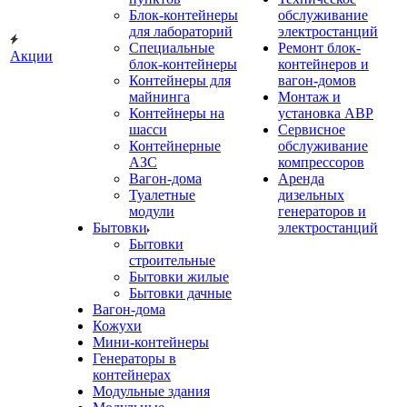
Блок-контейнеры
обслуживание
для лабораторий
электростанций
Специальные
Ремонт блок-
Акции
блок-контейнеры
контейнеров и
Контейнеры для
вагон-домов
майнинга
Монтаж и
Контейнеры на
установка АВР
шасси
Сервисное
Контейнерные
обслуживание
АЗС
компрессоров
Вагон-дома
Аренда
Туалетные
дизельных
модули
генераторов и
Бытовки
электростанций
Бытовки
строительные
Бытовки жилые
Бытовки дачные
Вагон-дома
Кожухи
Мини-контейнеры
Генераторы в
контейнерах
Модульные здания