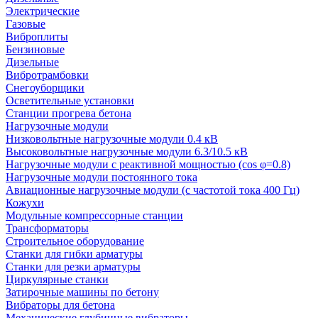
Электрические
Газовые
Виброплиты
Бензиновые
Дизельные
Вибротрамбовки
Снегоуборщики
Осветительные установки
Станции прогрева бетона
Нагрузочные модули
Низковольтные нагрузочные модули 0.4 кВ
Высоковольтные нагрузочные модули 6.3/10.5 кВ
Нагрузочные модули с реактивной мощностью (cos φ=0.8)
Нагрузочные модули постоянного тока
Авиационные нагрузочные модули (с частотой тока 400 Гц)
Кожухи
Модульные компрессорные станции
Трансформаторы
Строительное оборудование
Станки для гибки арматуры
Станки для резки арматуры
Циркулярные станки
Затирочные машины по бетону
Вибраторы для бетона
Механические глубинные вибраторы