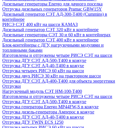
Дизельные генераторы Energo для дачного поселка
Отгрузка дизельных генераторов Pramac GВW15Y
Дизельный генератор СЭТ АД-300-Т400 (Cummins) в
контейнере
РИСЭ СЭТ 400 кВт на шасси КАМАЗ
Дизельный генератор СЭТ 320 кВт в контейнере
Дизельные генераторы СЭТ 30 и 60 кВт в контейнерах
Дизельный генератор СЭТ 400 кВт в контейнере
Блок-контейнеры с ДГУ, нагрузочными модулями и
топливными баками
Изготовлены и отгружены четыре РИСЭ СЭТ на шасси
Отгрузка ДГУ СЭТ АД-500-Т400 в кожухе
Отгрузка ДГУ СЭТ АД-40-Т400 в кожухе
Отгрузка четырех РИСЭ 60 кВт на шасси
Отгрузка двух РИСЭ 30 кВт на тракторном шасси
Отгрузка ДГУ СЭТ АД-400-Т400 для объекта энергетики
Отгрузки
Нагрузочный модуль СЭТ НМ-100-Т400
Изготовлены и отгружены четыре РИСЭ СЭТ на шасси
Отгрузка ДГУ СЭТ АД-500-Т400 в кожухе
Отгрузка генератора Energo MP44FW-S в кожухе
Отгрузка дизель-генератора Амперос в кожухе
Отгрузка ДГУ СЭТ АД-40-Т400 в кожухе
Отгрузка ДГУ TWIN ECS 1250
Отгрузка четырех РИСЭ 60 кВт на шасси