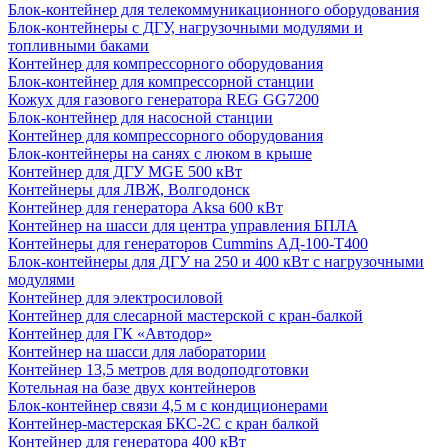
Блок-контейнер для телекоммуникационного оборудования
Блок-контейнеры с ДГУ, нагрузочными модулями и
топливными баками
Контейнер для компрессорного оборудования
Блок-контейнер для компрессорной станции
Кожух для газового генератора REG GG7200
Блок-контейнер для насосной станции
Контейнер для компрессорного оборудования
Блок-контейнеры на санях с люком в крыше
Контейнер для ДГУ MGE 500 кВт
Контейнеры для ЛВЖ, Волгодонск
Контейнер для генератора Aksa 600 кВт
Контейнер на шасси для центра управления БПЛА
Контейнеры для генераторов Cummins АД-100-Т400
Блок-контейнеры для ДГУ на 250 и 400 кВт с нагрузочными
модулями
Контейнер для электросиловой
Контейнер для слесарной мастерской с кран-балкой
Контейнер для ГК «Автодор»
Контейнер на шасси для лаборатории
Контейнер 13,5 метров для водоподготовки
Котельная на базе двух контейнеров
Блок-контейнер связи 4,5 м с кондиционерами
Контейнер-мастерская БКС-2С с кран балкой
Контейнер для генератора 400 кВт