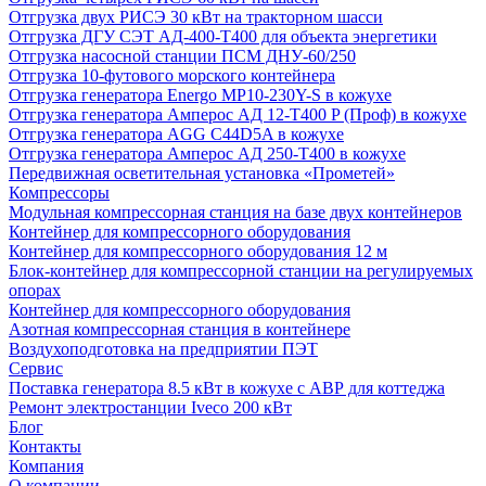
Отгрузка двух РИСЭ 30 кВт на тракторном шасси
Отгрузка ДГУ СЭТ АД-400-Т400 для объекта энергетики
Отгрузка насосной станции ПСМ ДНУ-60/250
Отгрузка 10-футового морского контейнера
Отгрузка генератора Energo MP10-230Y-S в кожухе
Отгрузка генератора Амперос АД 12-Т400 P (Проф) в кожухе
Отгрузка генератора AGG C44D5A в кожухе
Отгрузка генератора Амперос АД 250-Т400 в кожухе
Передвижная осветительная установка «Прометей»
Компрессоры
Модульная компрессорная станция на базе двух контейнеров
Контейнер для компрессорного оборудования
Контейнер для компрессорного оборудования 12 м
Блок-контейнер для компрессорной станции на регулируемых
опорах
Контейнер для компрессорного оборудования
Азотная компрессорная станция в контейнере
Воздухоподготовка на предприятии ПЭТ
Сервис
Поставка генератора 8.5 кВт в кожухе с АВР для коттеджа
Ремонт электростанции Iveco 200 кВт
Блог
Контакты
Компания
О компании