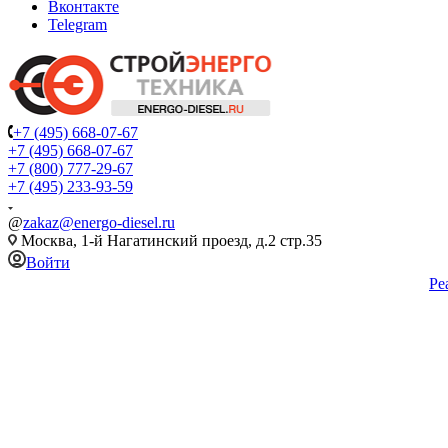
Вконтакте
Telegram
+7 (495) 668-07-67
+7 (495) 668-07-67
+7 (800) 777-29-67
+7 (495) 233-93-59
@
zakaz@energo-diesel.ru
Москва, 1-й Нагатинский проезд, д.2 стр.35
Войти
Ре