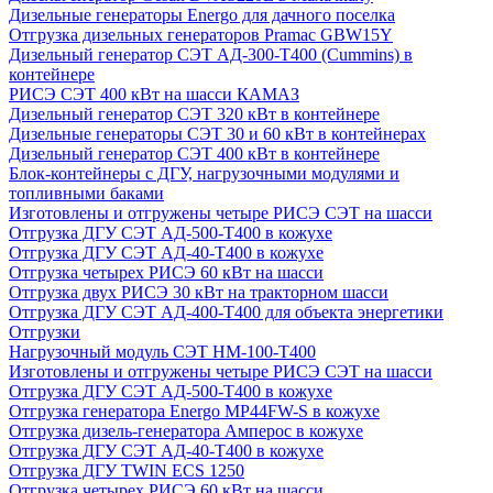
Дизельные генераторы Energo для дачного поселка
Отгрузка дизельных генераторов Pramac GВW15Y
Дизельный генератор СЭТ АД-300-Т400 (Cummins) в
контейнере
РИСЭ СЭТ 400 кВт на шасси КАМАЗ
Дизельный генератор СЭТ 320 кВт в контейнере
Дизельные генераторы СЭТ 30 и 60 кВт в контейнерах
Дизельный генератор СЭТ 400 кВт в контейнере
Блок-контейнеры с ДГУ, нагрузочными модулями и
топливными баками
Изготовлены и отгружены четыре РИСЭ СЭТ на шасси
Отгрузка ДГУ СЭТ АД-500-Т400 в кожухе
Отгрузка ДГУ СЭТ АД-40-Т400 в кожухе
Отгрузка четырех РИСЭ 60 кВт на шасси
Отгрузка двух РИСЭ 30 кВт на тракторном шасси
Отгрузка ДГУ СЭТ АД-400-Т400 для объекта энергетики
Отгрузки
Нагрузочный модуль СЭТ НМ-100-Т400
Изготовлены и отгружены четыре РИСЭ СЭТ на шасси
Отгрузка ДГУ СЭТ АД-500-Т400 в кожухе
Отгрузка генератора Energo MP44FW-S в кожухе
Отгрузка дизель-генератора Амперос в кожухе
Отгрузка ДГУ СЭТ АД-40-Т400 в кожухе
Отгрузка ДГУ TWIN ECS 1250
Отгрузка четырех РИСЭ 60 кВт на шасси