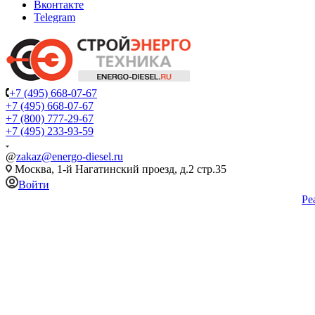
Вконтакте
Telegram
+7 (495) 668-07-67
+7 (495) 668-07-67
+7 (800) 777-29-67
+7 (495) 233-93-59
@
zakaz@energo-diesel.ru
Москва, 1-й Нагатинский проезд, д.2 стр.35
Войти
Ре