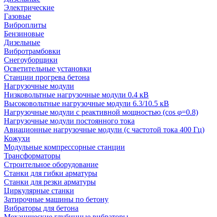
Электрические
Газовые
Виброплиты
Бензиновые
Дизельные
Вибротрамбовки
Снегоуборщики
Осветительные установки
Станции прогрева бетона
Нагрузочные модули
Низковольтные нагрузочные модули 0.4 кВ
Высоковольтные нагрузочные модули 6.3/10.5 кВ
Нагрузочные модули с реактивной мощностью (cos φ=0.8)
Нагрузочные модули постоянного тока
Авиационные нагрузочные модули (с частотой тока 400 Гц)
Кожухи
Модульные компрессорные станции
Трансформаторы
Строительное оборудование
Станки для гибки арматуры
Станки для резки арматуры
Циркулярные станки
Затирочные машины по бетону
Вибраторы для бетона
Механические глубинные вибраторы