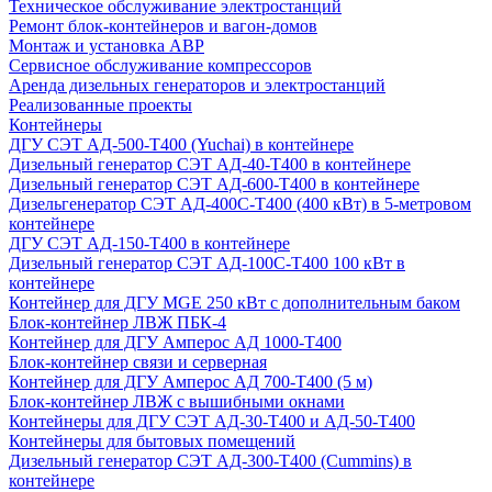
Техническое обслуживание электростанций
Ремонт блок-контейнеров и вагон-домов
Монтаж и установка АВР
Сервисное обслуживание компрессоров
Аренда дизельных генераторов и электростанций
Реализованные проекты
Контейнеры
ДГУ СЭТ АД-500-Т400 (Yuchai) в контейнере
Дизельный генератор СЭТ АД-40-Т400 в контейнере
Дизельный генератор СЭТ АД-600-Т400 в контейнере
Дизельгенератор СЭТ АД-400С-Т400 (400 кВт) в 5-метровом
контейнере
ДГУ СЭТ АД-150-Т400 в контейнере
Дизельный генератор СЭТ АД-100С-Т400 100 кВт в
контейнере
Контейнер для ДГУ MGE 250 кВт с дополнительным баком
Блок-контейнер ЛВЖ ПБК-4
Контейнер для ДГУ Амперос АД 1000-Т400
Блок-контейнер связи и серверная
Контейнер для ДГУ Амперос АД 700-Т400 (5 м)
Блок-контейнер ЛВЖ с вышибными окнами
Контейнеры для ДГУ СЭТ АД-30-Т400 и АД-50-Т400
Контейнеры для бытовых помещений
Дизельный генератор СЭТ АД-300-Т400 (Cummins) в
контейнере