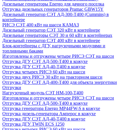
Дизельные генераторы Energo для дачного поселка
Отгрузка дизельных генераторов Pramac GВW15Y
Дизельный генератор СЭТ АД-300-Т400 (Cummins) в
контейнере
РИСЭ СЭТ 400 кВт на шасси КАМАЗ
Дизельный генератор СЭТ 320 кВт в контейнере
Дизельные генераторы СЭТ 30 и 60 кВт в контейнерах
Дизельный генератор СЭТ 400 кВт в контейнере
Блок-контейнеры с ДГУ, нагрузочными модулями и
топливными баками
Изготовлены и отгружены четыре РИСЭ СЭТ на шасси
Отгрузка ДГУ СЭТ АД-500-Т400 в кожухе
Отгрузка ДГУ СЭТ АД-40-Т400 в кожухе
Отгрузка четырех РИСЭ 60 кВт на шасси
Отгрузка двух РИСЭ 30 кВт на тракторном шасси
Отгрузка ДГУ СЭТ АД-400-Т400 для объекта энергетики
Отгрузки
Нагрузочный модуль СЭТ НМ-100-Т400
Изготовлены и отгружены четыре РИСЭ СЭТ на шасси
Отгрузка ДГУ СЭТ АД-500-Т400 в кожухе
Отгрузка генератора Energo MP44FW-S в кожухе
Отгрузка дизель-генератора Амперос в кожухе
Отгрузка ДГУ СЭТ АД-40-Т400 в кожухе
Отгрузка ДГУ TWIN ECS 1250
Отгрузка четырех РИСЭ 60 кВт на шасси