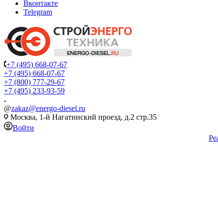
Вконтакте
Telegram
+7 (495) 668-07-67
+7 (495) 668-07-67
+7 (800) 777-29-67
+7 (495) 233-93-59
@
zakaz@energo-diesel.ru
Москва, 1-й Нагатинский проезд, д.2 стр.35
Войти
Ре