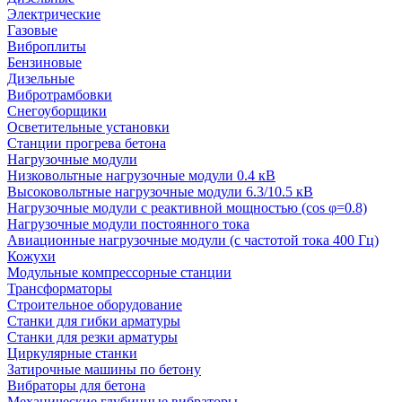
Электрические
Газовые
Виброплиты
Бензиновые
Дизельные
Вибротрамбовки
Снегоуборщики
Осветительные установки
Станции прогрева бетона
Нагрузочные модули
Низковольтные нагрузочные модули 0.4 кВ
Высоковольтные нагрузочные модули 6.3/10.5 кВ
Нагрузочные модули с реактивной мощностью (cos φ=0.8)
Нагрузочные модули постоянного тока
Авиационные нагрузочные модули (с частотой тока 400 Гц)
Кожухи
Модульные компрессорные станции
Трансформаторы
Строительное оборудование
Станки для гибки арматуры
Станки для резки арматуры
Циркулярные станки
Затирочные машины по бетону
Вибраторы для бетона
Механические глубинные вибраторы