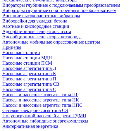
Вибраторы глубинные с подключаемым преобразователем
Вибраторы глубинные со встроенным преобразователем
Внешние высокочастотные вибраторы
Виброрейки для укладки бетона
Азотные и кислородные станции
Адсорбционные генераторы азота
Адсорбционные генераторы кислорода
Автономные мобильные опрессовочные центры
Прицепы
Насосные станции
Насосные станции МДН
Насосные станции ПСМ
Насосные агрегаты типа Д
Насосные агрегаты типа К
Насосные агрегаты типа П
Насосные агрегаты типа СВ
Насосные агрегаты типа С
Насосы и насосные агрегаты типа ЦГ
Насосы и насосные агрегаты типа НК
Насосы и насосные агрегаты типа НПС
Сетевые электронасосы типа СЭ
Полупогружной насосный агрегат ГДМП
Автономные гибридные энергокомплексы
Альтернативная энергетика