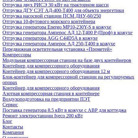
Отгрузка двух РИСЭ 30 кВт на тракторном шасси
Отгрузка ДГУ СЭТ АД-400-Т400 для объекта энергетики
Отгрузка насосной станции ПСМ ДНУ-60/250
Отгрузка 10-футового морского контейнера
Отгрузка генератора Energo MP10-230Y-S в кожухе
Отгрузка генератора Амперос АД 12-Т400 P (Проф) в кожухе
Отгрузка генератора AGG C44D5A в кожухе
Отгрузка генератора Амперос АД 250-Т400 в кожухе
Передвижная осветительная установка «Прометей»
Компрессоры
Модульная компрессорная станция на базе двух контейнеров
Контейнер для компрессорного оборудования
Контейнер для компрессорного оборудования 12 м
Блок-контейнер для компрессорной станции на регулируемых
опорах
Контейнер для компрессорного оборудования
Азотная компрессорная станция в контейнере
Воздухоподготовка на предприятии ПЭТ
Сервис
Поставка генератора 8.5 кВт в кожухе с АВР для коттеджа
Ремонт электростанции Iveco 200 кВт
Блог
Контакты
Компания
О компании