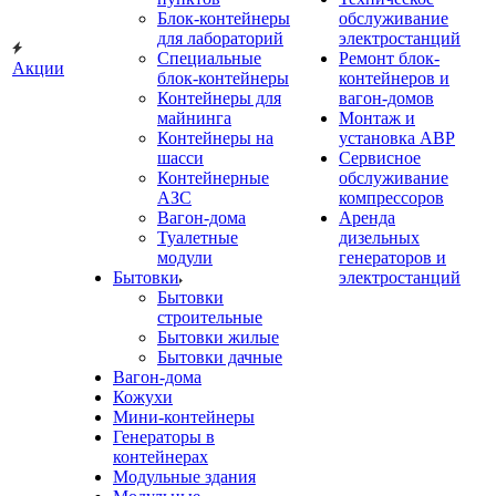
Блок-контейнеры
обслуживание
для лабораторий
электростанций
Специальные
Ремонт блок-
Акции
блок-контейнеры
контейнеров и
Контейнеры для
вагон-домов
майнинга
Монтаж и
Контейнеры на
установка АВР
шасси
Сервисное
Контейнерные
обслуживание
АЗС
компрессоров
Вагон-дома
Аренда
Туалетные
дизельных
модули
генераторов и
Бытовки
электростанций
Бытовки
строительные
Бытовки жилые
Бытовки дачные
Вагон-дома
Кожухи
Мини-контейнеры
Генераторы в
контейнерах
Модульные здания