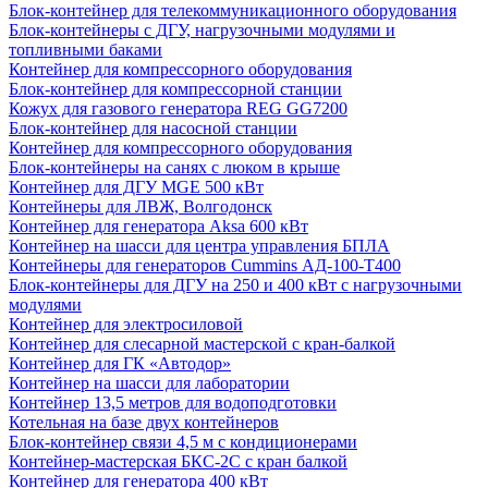
Блок-контейнер для телекоммуникационного оборудования
Блок-контейнеры с ДГУ, нагрузочными модулями и
топливными баками
Контейнер для компрессорного оборудования
Блок-контейнер для компрессорной станции
Кожух для газового генератора REG GG7200
Блок-контейнер для насосной станции
Контейнер для компрессорного оборудования
Блок-контейнеры на санях с люком в крыше
Контейнер для ДГУ MGE 500 кВт
Контейнеры для ЛВЖ, Волгодонск
Контейнер для генератора Aksa 600 кВт
Контейнер на шасси для центра управления БПЛА
Контейнеры для генераторов Cummins АД-100-Т400
Блок-контейнеры для ДГУ на 250 и 400 кВт с нагрузочными
модулями
Контейнер для электросиловой
Контейнер для слесарной мастерской с кран-балкой
Контейнер для ГК «Автодор»
Контейнер на шасси для лаборатории
Контейнер 13,5 метров для водоподготовки
Котельная на базе двух контейнеров
Блок-контейнер связи 4,5 м с кондиционерами
Контейнер-мастерская БКС-2С с кран балкой
Контейнер для генератора 400 кВт