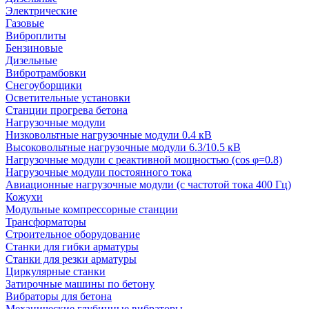
Электрические
Газовые
Виброплиты
Бензиновые
Дизельные
Вибротрамбовки
Снегоуборщики
Осветительные установки
Станции прогрева бетона
Нагрузочные модули
Низковольтные нагрузочные модули 0.4 кВ
Высоковольтные нагрузочные модули 6.3/10.5 кВ
Нагрузочные модули с реактивной мощностью (cos φ=0.8)
Нагрузочные модули постоянного тока
Авиационные нагрузочные модули (с частотой тока 400 Гц)
Кожухи
Модульные компрессорные станции
Трансформаторы
Строительное оборудование
Станки для гибки арматуры
Станки для резки арматуры
Циркулярные станки
Затирочные машины по бетону
Вибраторы для бетона
Механические глубинные вибраторы