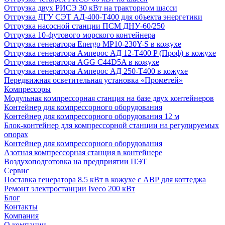
Отгрузка двух РИСЭ 30 кВт на тракторном шасси
Отгрузка ДГУ СЭТ АД-400-Т400 для объекта энергетики
Отгрузка насосной станции ПСМ ДНУ-60/250
Отгрузка 10-футового морского контейнера
Отгрузка генератора Energo MP10-230Y-S в кожухе
Отгрузка генератора Амперос АД 12-Т400 P (Проф) в кожухе
Отгрузка генератора AGG C44D5A в кожухе
Отгрузка генератора Амперос АД 250-Т400 в кожухе
Передвижная осветительная установка «Прометей»
Компрессоры
Модульная компрессорная станция на базе двух контейнеров
Контейнер для компрессорного оборудования
Контейнер для компрессорного оборудования 12 м
Блок-контейнер для компрессорной станции на регулируемых
опорах
Контейнер для компрессорного оборудования
Азотная компрессорная станция в контейнере
Воздухоподготовка на предприятии ПЭТ
Сервис
Поставка генератора 8.5 кВт в кожухе с АВР для коттеджа
Ремонт электростанции Iveco 200 кВт
Блог
Контакты
Компания
О компании