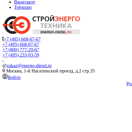
Вконтакте
Telegram
+7 (495) 668-07-67
+7 (495) 668-07-67
+7 (800) 777-29-67
+7 (495) 233-93-59
@
zakaz@energo-diesel.ru
Москва, 1-й Нагатинский проезд, д.2 стр.35
Войти
Ре