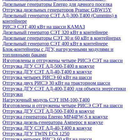
Дизельные генераторы Energo для дачного поселка
Отгрузка дизельных генераторов Pramac GВW15Y
Дизельный генератор СЭТ АД-300-Т400 (Cummins) в
контейнере
РИСЭ СЭТ 400 кВт на шасси КАМАЗ
Дизельный генератор СЭТ 320 кВт в контейнере
Дизельные генераторы СЭТ 30 и 60 кВт в контейнерах
Дизельный генератор СЭТ 400 кВт в контейнере
Блок-контейнеры с ДГУ, нагрузочными модулями и
топливными баками
Изготовлены и отгружены четыре РИСЭ СЭТ на шасси
Отгрузка ДГУ СЭТ АД-500-Т400 в кожухе
Отгрузка ДГУ СЭТ АД-40-Т400 в кожухе
Отгрузка четырех РИСЭ 60 кВт на шасси
Отгрузка двух РИСЭ 30 кВт на тракторном шасси
Отгрузка ДГУ СЭТ АД-400-Т400 для объекта энергетики
Отгрузки
Нагрузочный модуль СЭТ НМ-100-Т400
Изготовлены и отгружены четыре РИСЭ СЭТ на шасси
Отгрузка ДГУ СЭТ АД-500-Т400 в кожухе
Отгрузка генератора Energo MP44FW-S в кожухе
Отгрузка дизель-генератора Амперос в кожухе
Отгрузка ДГУ СЭТ АД-40-Т400 в кожухе
Отгрузка ДГУ TWIN ECS 1250
Отгрузка четырех РИСЭ 60 кВт на шасси