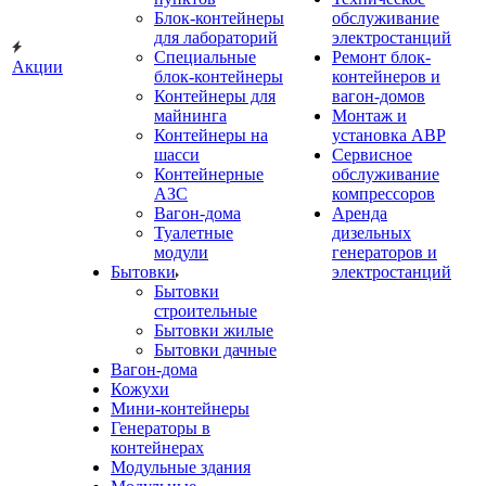
Блок-контейнеры
обслуживание
для лабораторий
электростанций
Специальные
Ремонт блок-
Акции
блок-контейнеры
контейнеров и
Контейнеры для
вагон-домов
майнинга
Монтаж и
Контейнеры на
установка АВР
шасси
Сервисное
Контейнерные
обслуживание
АЗС
компрессоров
Вагон-дома
Аренда
Туалетные
дизельных
модули
генераторов и
Бытовки
электростанций
Бытовки
строительные
Бытовки жилые
Бытовки дачные
Вагон-дома
Кожухи
Мини-контейнеры
Генераторы в
контейнерах
Модульные здания