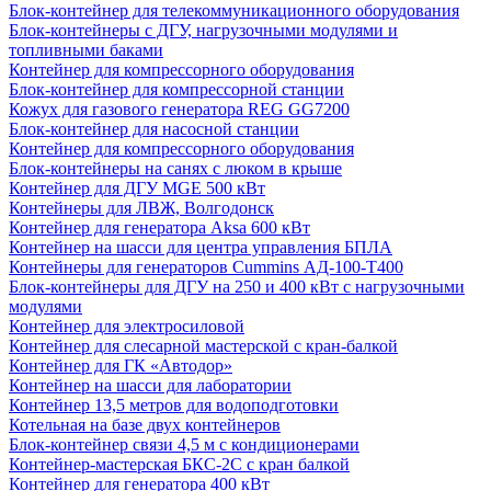
Блок-контейнер для телекоммуникационного оборудования
Блок-контейнеры с ДГУ, нагрузочными модулями и
топливными баками
Контейнер для компрессорного оборудования
Блок-контейнер для компрессорной станции
Кожух для газового генератора REG GG7200
Блок-контейнер для насосной станции
Контейнер для компрессорного оборудования
Блок-контейнеры на санях с люком в крыше
Контейнер для ДГУ MGE 500 кВт
Контейнеры для ЛВЖ, Волгодонск
Контейнер для генератора Aksa 600 кВт
Контейнер на шасси для центра управления БПЛА
Контейнеры для генераторов Cummins АД-100-Т400
Блок-контейнеры для ДГУ на 250 и 400 кВт с нагрузочными
модулями
Контейнер для электросиловой
Контейнер для слесарной мастерской с кран-балкой
Контейнер для ГК «Автодор»
Контейнер на шасси для лаборатории
Контейнер 13,5 метров для водоподготовки
Котельная на базе двух контейнеров
Блок-контейнер связи 4,5 м с кондиционерами
Контейнер-мастерская БКС-2С с кран балкой
Контейнер для генератора 400 кВт