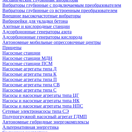
Вибраторы глубинные с подключаемым преобразователем
Вибраторы глубинные со встроенным преобразователем
Внешние высокочастотные вибраторы
Виброрейки для укладки бетона
Азотные и кислородные станции
Адсорбционные генераторы азота
Адсорбционные генераторы кислорода
Автономные мобильные опрессовочные центры
Прицепы
Насосные станции
Насосные станции МДН
Насосные станции ПСМ
Насосные агрегаты типа Д
Насосные агрегаты типа К
Насосные агрегаты типа П
Насосные агрегаты типа СВ
Насосные агрегаты типа С
Насосы и насосные агрегаты типа ЦГ
Насосы и насосные агрегаты типа НК
Насосы и насосные агрегаты типа НПС
Сетевые электронасосы типа СЭ
Полупогружной насосный агрегат ГДМП
Автономные гибридные энергокомплексы
Альтернативная энергетика