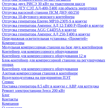
Отгрузка двух РИСЭ 30 кВт на тракторном шасси
Отгрузка ДГУ СЭТ АД-400-Т400 для объекта энергетики
Отгрузка насосной станции ПСМ ДНУ-60/250
Отгрузка 10-футового морского контейнера
Отгрузка генератора Energo MP10-230Y-S в кожухе
Отгрузка генератора Амперос АД 12-Т400 P (Проф) в кожухе
Отгрузка генератора AGG C44D5A в кожухе
Отгрузка генератора Амперос АД 250-Т400 в кожухе
Передвижная осветительная установка «Прометей»
Компрессоры
Модульная компрессорная станция на базе двух контейнеров
Контейнер для компрессорного оборудования
Контейнер для компрессорного оборудования 12 м
Блок-контейнер для компрессорной станции на регулируемых
опорах
Контейнер для компрессорного оборудования
Азотная компрессорная станция в контейнере
Воздухоподготовка на предприятии ПЭТ
Сервис
Поставка генератора 8.5 кВт в кожухе с АВР для коттеджа
Ремонт электростанции Iveco 200 кВт
Блог
Контакты
Компания
О компании