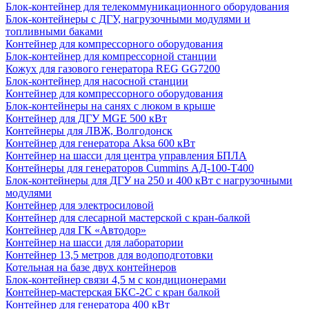
Блок-контейнер для телекоммуникационного оборудования
Блок-контейнеры с ДГУ, нагрузочными модулями и
топливными баками
Контейнер для компрессорного оборудования
Блок-контейнер для компрессорной станции
Кожух для газового генератора REG GG7200
Блок-контейнер для насосной станции
Контейнер для компрессорного оборудования
Блок-контейнеры на санях с люком в крыше
Контейнер для ДГУ MGE 500 кВт
Контейнеры для ЛВЖ, Волгодонск
Контейнер для генератора Aksa 600 кВт
Контейнер на шасси для центра управления БПЛА
Контейнеры для генераторов Cummins АД-100-Т400
Блок-контейнеры для ДГУ на 250 и 400 кВт с нагрузочными
модулями
Контейнер для электросиловой
Контейнер для слесарной мастерской с кран-балкой
Контейнер для ГК «Автодор»
Контейнер на шасси для лаборатории
Контейнер 13,5 метров для водоподготовки
Котельная на базе двух контейнеров
Блок-контейнер связи 4,5 м с кондиционерами
Контейнер-мастерская БКС-2С с кран балкой
Контейнер для генератора 400 кВт