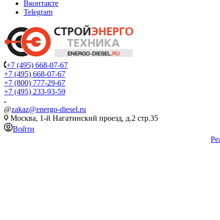
Вконтакте
Telegram
+7 (495) 668-07-67
+7 (495) 668-07-67
+7 (800) 777-29-67
+7 (495) 233-93-59
@
zakaz@energo-diesel.ru
Москва, 1-й Нагатинский проезд, д.2 стр.35
Войти
Ре