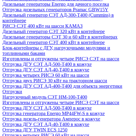
Дизельные генераторы Energo для дачного поселка
Отгрузка дизельных генераторов Pramac GВW15Y
Дизельный генератор СЭТ АД-300-Т400 (Cummins) в
контейнере
РИСЭ СЭТ 400 кВт на шасси КАМАЗ
Дизельный генератор СЭТ 320 кВт в контейнере
Дизельные генераторы СЭТ 30 и 60 кВт в контейнерах
Дизельный генератор СЭТ 400 кВт в контейнере
Блок-контейнеры с ДГУ, нагрузочными модулями и
топливными баками
Изготовлены и отгружены четыре РИСЭ СЭТ на шасси
Отгрузка ДГУ СЭТ АД-500-Т400 в кожухе
Отгрузка ДГУ СЭТ АД-40-Т400 в кожухе
Отгрузка четырех РИСЭ 60 кВт на шасси
Отгрузка двух РИСЭ 30 кВт на тракторном шасси
Отгрузка ДГУ СЭТ АД-400-Т400 для объекта энергетики
Отгрузки
Нагрузочный модуль СЭТ НМ-100-Т400
Изготовлены и отгружены четыре РИСЭ СЭТ на шасси
Отгрузка ДГУ СЭТ АД-500-Т400 в кожухе
Отгрузка генератора Energo MP44FW-S в кожухе
Отгрузка дизель-генератора Амперос в кожухе
Отгрузка ДГУ СЭТ АД-40-Т400 в кожухе
Отгрузка ДГУ TWIN ECS 1250
Отгрузка четырех РИСЭ 60 кВт на шасси