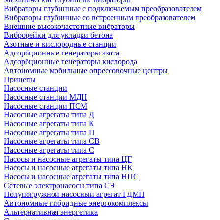
Вибраторы глубинные с подключаемым преобразователем
Вибраторы глубинные со встроенным преобразователем
Внешние высокочастотные вибраторы
Виброрейки для укладки бетона
Азотные и кислородные станции
Адсорбционные генераторы азота
Адсорбционные генераторы кислорода
Автономные мобильные опрессовочные центры
Прицепы
Насосные станции
Насосные станции МДН
Насосные станции ПСМ
Насосные агрегаты типа Д
Насосные агрегаты типа К
Насосные агрегаты типа П
Насосные агрегаты типа СВ
Насосные агрегаты типа С
Насосы и насосные агрегаты типа ЦГ
Насосы и насосные агрегаты типа НК
Насосы и насосные агрегаты типа НПС
Сетевые электронасосы типа СЭ
Полупогружной насосный агрегат ГДМП
Автономные гибридные энергокомплексы
Альтернативная энергетика