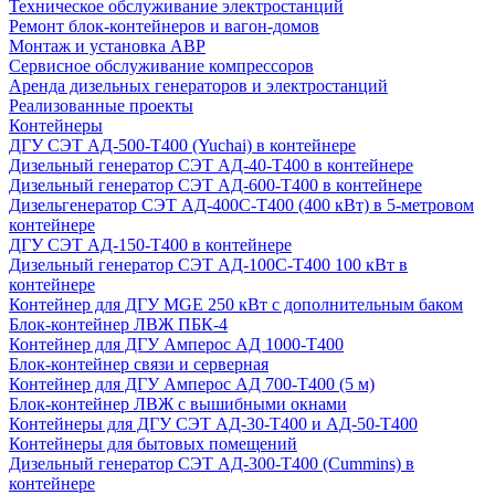
Техническое обслуживание электростанций
Ремонт блок-контейнеров и вагон-домов
Монтаж и установка АВР
Сервисное обслуживание компрессоров
Аренда дизельных генераторов и электростанций
Реализованные проекты
Контейнеры
ДГУ СЭТ АД-500-Т400 (Yuchai) в контейнере
Дизельный генератор СЭТ АД-40-Т400 в контейнере
Дизельный генератор СЭТ АД-600-Т400 в контейнере
Дизельгенератор СЭТ АД-400С-Т400 (400 кВт) в 5-метровом
контейнере
ДГУ СЭТ АД-150-Т400 в контейнере
Дизельный генератор СЭТ АД-100С-Т400 100 кВт в
контейнере
Контейнер для ДГУ MGE 250 кВт с дополнительным баком
Блок-контейнер ЛВЖ ПБК-4
Контейнер для ДГУ Амперос АД 1000-Т400
Блок-контейнер связи и серверная
Контейнер для ДГУ Амперос АД 700-Т400 (5 м)
Блок-контейнер ЛВЖ с вышибными окнами
Контейнеры для ДГУ СЭТ АД-30-Т400 и АД-50-Т400
Контейнеры для бытовых помещений
Дизельный генератор СЭТ АД-300-Т400 (Cummins) в
контейнере