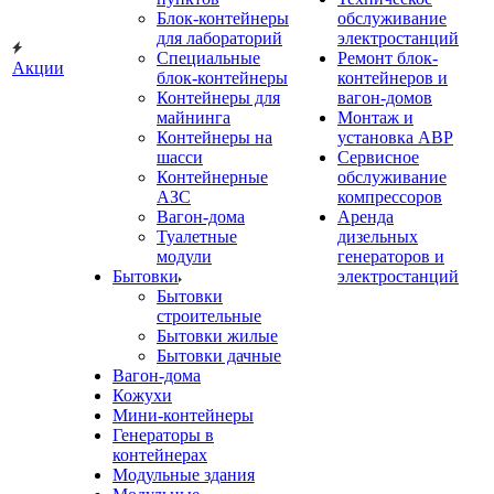
Блок-контейнеры
обслуживание
для лабораторий
электростанций
Специальные
Ремонт блок-
Акции
блок-контейнеры
контейнеров и
Контейнеры для
вагон-домов
майнинга
Монтаж и
Контейнеры на
установка АВР
шасси
Сервисное
Контейнерные
обслуживание
АЗС
компрессоров
Вагон-дома
Аренда
Туалетные
дизельных
модули
генераторов и
Бытовки
электростанций
Бытовки
строительные
Бытовки жилые
Бытовки дачные
Вагон-дома
Кожухи
Мини-контейнеры
Генераторы в
контейнерах
Модульные здания