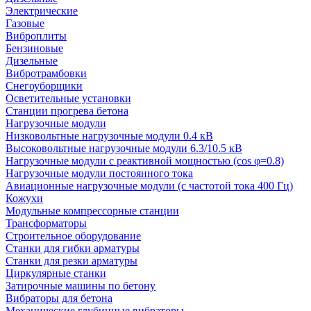
Электрические
Газовые
Виброплиты
Бензиновые
Дизельные
Вибротрамбовки
Снегоуборщики
Осветительные установки
Станции прогрева бетона
Нагрузочные модули
Низковольтные нагрузочные модули 0.4 кВ
Высоковольтные нагрузочные модули 6.3/10.5 кВ
Нагрузочные модули с реактивной мощностью (cos φ=0.8)
Нагрузочные модули постоянного тока
Авиационные нагрузочные модули (с частотой тока 400 Гц)
Кожухи
Модульные компрессорные станции
Трансформаторы
Строительное оборудование
Станки для гибки арматуры
Станки для резки арматуры
Циркулярные станки
Затирочные машины по бетону
Вибраторы для бетона
Механические глубинные вибраторы