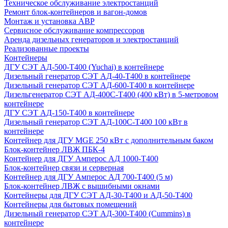
Техническое обслуживание электростанций
Ремонт блок-контейнеров и вагон-домов
Монтаж и установка АВР
Сервисное обслуживание компрессоров
Аренда дизельных генераторов и электростанций
Реализованные проекты
Контейнеры
ДГУ СЭТ АД-500-Т400 (Yuchai) в контейнере
Дизельный генератор СЭТ АД-40-Т400 в контейнере
Дизельный генератор СЭТ АД-600-Т400 в контейнере
Дизельгенератор СЭТ АД-400С-Т400 (400 кВт) в 5-метровом
контейнере
ДГУ СЭТ АД-150-Т400 в контейнере
Дизельный генератор СЭТ АД-100С-Т400 100 кВт в
контейнере
Контейнер для ДГУ MGE 250 кВт с дополнительным баком
Блок-контейнер ЛВЖ ПБК-4
Контейнер для ДГУ Амперос АД 1000-Т400
Блок-контейнер связи и серверная
Контейнер для ДГУ Амперос АД 700-Т400 (5 м)
Блок-контейнер ЛВЖ с вышибными окнами
Контейнеры для ДГУ СЭТ АД-30-Т400 и АД-50-Т400
Контейнеры для бытовых помещений
Дизельный генератор СЭТ АД-300-Т400 (Cummins) в
контейнере