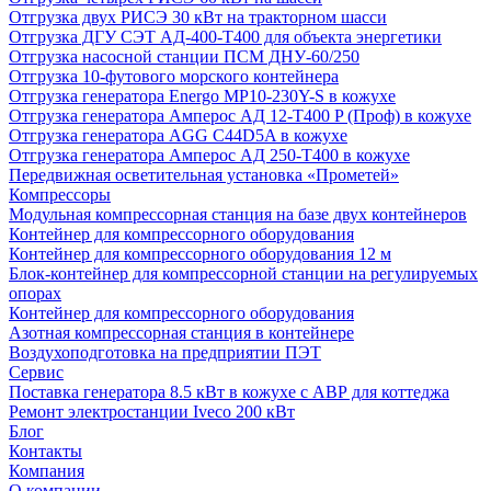
Отгрузка двух РИСЭ 30 кВт на тракторном шасси
Отгрузка ДГУ СЭТ АД-400-Т400 для объекта энергетики
Отгрузка насосной станции ПСМ ДНУ-60/250
Отгрузка 10-футового морского контейнера
Отгрузка генератора Energo MP10-230Y-S в кожухе
Отгрузка генератора Амперос АД 12-Т400 P (Проф) в кожухе
Отгрузка генератора AGG C44D5A в кожухе
Отгрузка генератора Амперос АД 250-Т400 в кожухе
Передвижная осветительная установка «Прометей»
Компрессоры
Модульная компрессорная станция на базе двух контейнеров
Контейнер для компрессорного оборудования
Контейнер для компрессорного оборудования 12 м
Блок-контейнер для компрессорной станции на регулируемых
опорах
Контейнер для компрессорного оборудования
Азотная компрессорная станция в контейнере
Воздухоподготовка на предприятии ПЭТ
Сервис
Поставка генератора 8.5 кВт в кожухе с АВР для коттеджа
Ремонт электростанции Iveco 200 кВт
Блог
Контакты
Компания
О компании