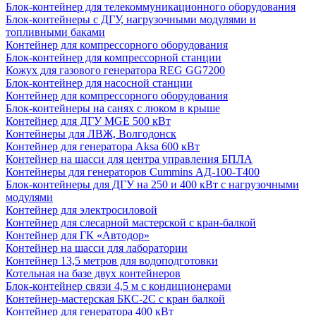
Блок-контейнер для телекоммуникационного оборудования
Блок-контейнеры с ДГУ, нагрузочными модулями и
топливными баками
Контейнер для компрессорного оборудования
Блок-контейнер для компрессорной станции
Кожух для газового генератора REG GG7200
Блок-контейнер для насосной станции
Контейнер для компрессорного оборудования
Блок-контейнеры на санях с люком в крыше
Контейнер для ДГУ MGE 500 кВт
Контейнеры для ЛВЖ, Волгодонск
Контейнер для генератора Aksa 600 кВт
Контейнер на шасси для центра управления БПЛА
Контейнеры для генераторов Cummins АД-100-Т400
Блок-контейнеры для ДГУ на 250 и 400 кВт с нагрузочными
модулями
Контейнер для электросиловой
Контейнер для слесарной мастерской с кран-балкой
Контейнер для ГК «Автодор»
Контейнер на шасси для лаборатории
Контейнер 13,5 метров для водоподготовки
Котельная на базе двух контейнеров
Блок-контейнер связи 4,5 м с кондиционерами
Контейнер-мастерская БКС-2С с кран балкой
Контейнер для генератора 400 кВт