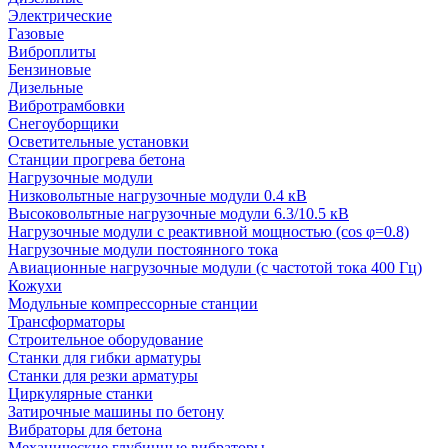
Электрические
Газовые
Виброплиты
Бензиновые
Дизельные
Вибротрамбовки
Снегоуборщики
Осветительные установки
Станции прогрева бетона
Нагрузочные модули
Низковольтные нагрузочные модули 0.4 кВ
Высоковольтные нагрузочные модули 6.3/10.5 кВ
Нагрузочные модули с реактивной мощностью (cos φ=0.8)
Нагрузочные модули постоянного тока
Авиационные нагрузочные модули (с частотой тока 400 Гц)
Кожухи
Модульные компрессорные станции
Трансформаторы
Строительное оборудование
Станки для гибки арматуры
Станки для резки арматуры
Циркулярные станки
Затирочные машины по бетону
Вибраторы для бетона
Механические глубинные вибраторы