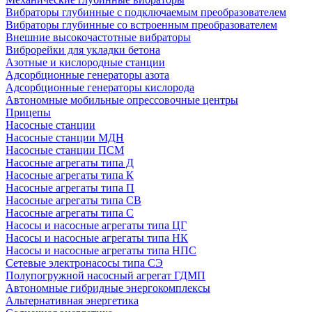
Вибраторы глубинные с подключаемым преобразователем
Вибраторы глубинные со встроенным преобразователем
Внешние высокочастотные вибраторы
Виброрейки для укладки бетона
Азотные и кислородные станции
Адсорбционные генераторы азота
Адсорбционные генераторы кислорода
Автономные мобильные опрессовочные центры
Прицепы
Насосные станции
Насосные станции МДН
Насосные станции ПСМ
Насосные агрегаты типа Д
Насосные агрегаты типа К
Насосные агрегаты типа П
Насосные агрегаты типа СВ
Насосные агрегаты типа С
Насосы и насосные агрегаты типа ЦГ
Насосы и насосные агрегаты типа НК
Насосы и насосные агрегаты типа НПС
Сетевые электронасосы типа СЭ
Полупогружной насосный агрегат ГДМП
Автономные гибридные энергокомплексы
Альтернативная энергетика