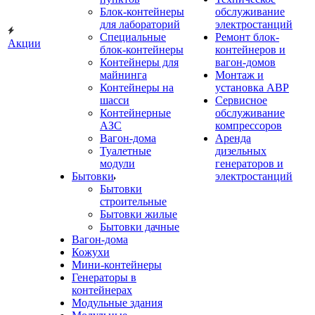
Блок-контейнеры
обслуживание
для лабораторий
электростанций
Специальные
Ремонт блок-
Акции
блок-контейнеры
контейнеров и
Контейнеры для
вагон-домов
майнинга
Монтаж и
Контейнеры на
установка АВР
шасси
Сервисное
Контейнерные
обслуживание
АЗС
компрессоров
Вагон-дома
Аренда
Туалетные
дизельных
модули
генераторов и
Бытовки
электростанций
Бытовки
строительные
Бытовки жилые
Бытовки дачные
Вагон-дома
Кожухи
Мини-контейнеры
Генераторы в
контейнерах
Модульные здания