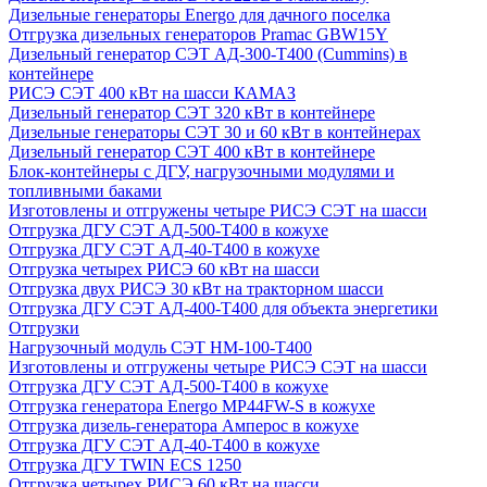
Дизельные генераторы Energo для дачного поселка
Отгрузка дизельных генераторов Pramac GВW15Y
Дизельный генератор СЭТ АД-300-Т400 (Cummins) в
контейнере
РИСЭ СЭТ 400 кВт на шасси КАМАЗ
Дизельный генератор СЭТ 320 кВт в контейнере
Дизельные генераторы СЭТ 30 и 60 кВт в контейнерах
Дизельный генератор СЭТ 400 кВт в контейнере
Блок-контейнеры с ДГУ, нагрузочными модулями и
топливными баками
Изготовлены и отгружены четыре РИСЭ СЭТ на шасси
Отгрузка ДГУ СЭТ АД-500-Т400 в кожухе
Отгрузка ДГУ СЭТ АД-40-Т400 в кожухе
Отгрузка четырех РИСЭ 60 кВт на шасси
Отгрузка двух РИСЭ 30 кВт на тракторном шасси
Отгрузка ДГУ СЭТ АД-400-Т400 для объекта энергетики
Отгрузки
Нагрузочный модуль СЭТ НМ-100-Т400
Изготовлены и отгружены четыре РИСЭ СЭТ на шасси
Отгрузка ДГУ СЭТ АД-500-Т400 в кожухе
Отгрузка генератора Energo MP44FW-S в кожухе
Отгрузка дизель-генератора Амперос в кожухе
Отгрузка ДГУ СЭТ АД-40-Т400 в кожухе
Отгрузка ДГУ TWIN ECS 1250
Отгрузка четырех РИСЭ 60 кВт на шасси