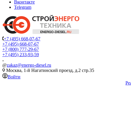
Вконтакте
Telegram
+7 (495) 668-07-67
+7 (495) 668-07-67
+7 (800) 777-29-67
+7 (495) 233-93-59
@
zakaz@energo-diesel.ru
Москва, 1-й Нагатинский проезд, д.2 стр.35
Войти
Ре