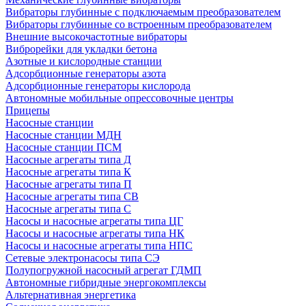
Вибраторы глубинные с подключаемым преобразователем
Вибраторы глубинные со встроенным преобразователем
Внешние высокочастотные вибраторы
Виброрейки для укладки бетона
Азотные и кислородные станции
Адсорбционные генераторы азота
Адсорбционные генераторы кислорода
Автономные мобильные опрессовочные центры
Прицепы
Насосные станции
Насосные станции МДН
Насосные станции ПСМ
Насосные агрегаты типа Д
Насосные агрегаты типа К
Насосные агрегаты типа П
Насосные агрегаты типа СВ
Насосные агрегаты типа С
Насосы и насосные агрегаты типа ЦГ
Насосы и насосные агрегаты типа НК
Насосы и насосные агрегаты типа НПС
Сетевые электронасосы типа СЭ
Полупогружной насосный агрегат ГДМП
Автономные гибридные энергокомплексы
Альтернативная энергетика