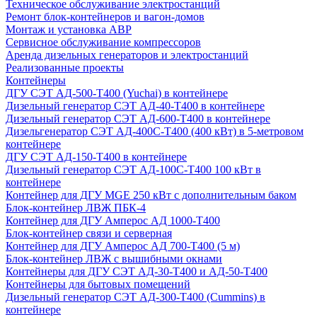
Техническое обслуживание электростанций
Ремонт блок-контейнеров и вагон-домов
Монтаж и установка АВР
Сервисное обслуживание компрессоров
Аренда дизельных генераторов и электростанций
Реализованные проекты
Контейнеры
ДГУ СЭТ АД-500-Т400 (Yuchai) в контейнере
Дизельный генератор СЭТ АД-40-Т400 в контейнере
Дизельный генератор СЭТ АД-600-Т400 в контейнере
Дизельгенератор СЭТ АД-400С-Т400 (400 кВт) в 5-метровом
контейнере
ДГУ СЭТ АД-150-Т400 в контейнере
Дизельный генератор СЭТ АД-100С-Т400 100 кВт в
контейнере
Контейнер для ДГУ MGE 250 кВт с дополнительным баком
Блок-контейнер ЛВЖ ПБК-4
Контейнер для ДГУ Амперос АД 1000-Т400
Блок-контейнер связи и серверная
Контейнер для ДГУ Амперос АД 700-Т400 (5 м)
Блок-контейнер ЛВЖ с вышибными окнами
Контейнеры для ДГУ СЭТ АД-30-Т400 и АД-50-Т400
Контейнеры для бытовых помещений
Дизельный генератор СЭТ АД-300-Т400 (Cummins) в
контейнере