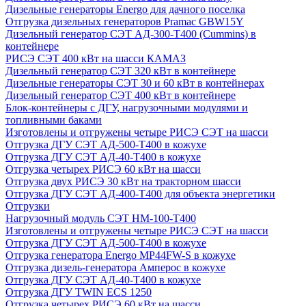
Дизельные генераторы Energo для дачного поселка
Отгрузка дизельных генераторов Pramac GВW15Y
Дизельный генератор СЭТ АД-300-Т400 (Cummins) в
контейнере
РИСЭ СЭТ 400 кВт на шасси КАМАЗ
Дизельный генератор СЭТ 320 кВт в контейнере
Дизельные генераторы СЭТ 30 и 60 кВт в контейнерах
Дизельный генератор СЭТ 400 кВт в контейнере
Блок-контейнеры с ДГУ, нагрузочными модулями и
топливными баками
Изготовлены и отгружены четыре РИСЭ СЭТ на шасси
Отгрузка ДГУ СЭТ АД-500-Т400 в кожухе
Отгрузка ДГУ СЭТ АД-40-Т400 в кожухе
Отгрузка четырех РИСЭ 60 кВт на шасси
Отгрузка двух РИСЭ 30 кВт на тракторном шасси
Отгрузка ДГУ СЭТ АД-400-Т400 для объекта энергетики
Отгрузки
Нагрузочный модуль СЭТ НМ-100-Т400
Изготовлены и отгружены четыре РИСЭ СЭТ на шасси
Отгрузка ДГУ СЭТ АД-500-Т400 в кожухе
Отгрузка генератора Energo MP44FW-S в кожухе
Отгрузка дизель-генератора Амперос в кожухе
Отгрузка ДГУ СЭТ АД-40-Т400 в кожухе
Отгрузка ДГУ TWIN ECS 1250
Отгрузка четырех РИСЭ 60 кВт на шасси