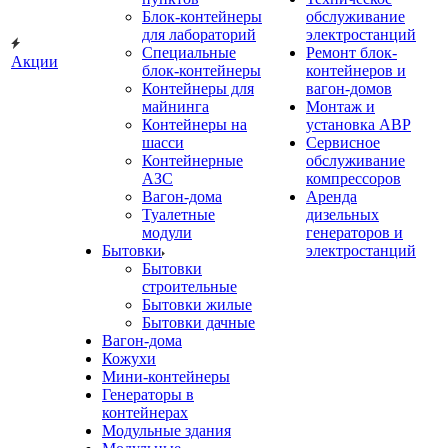
Блок-контейнеры
обслуживание
для лабораторий
электростанций
Специальные
Ремонт блок-
Акции
блок-контейнеры
контейнеров и
Контейнеры для
вагон-домов
майнинга
Монтаж и
Контейнеры на
установка АВР
шасси
Сервисное
Контейнерные
обслуживание
АЗС
компрессоров
Вагон-дома
Аренда
Туалетные
дизельных
модули
генераторов и
Бытовки
электростанций
Бытовки
строительные
Бытовки жилые
Бытовки дачные
Вагон-дома
Кожухи
Мини-контейнеры
Генераторы в
контейнерах
Модульные здания