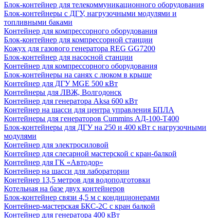
Блок-контейнер для телекоммуникационного оборудования
Блок-контейнеры с ДГУ, нагрузочными модулями и
топливными баками
Контейнер для компрессорного оборудования
Блок-контейнер для компрессорной станции
Кожух для газового генератора REG GG7200
Блок-контейнер для насосной станции
Контейнер для компрессорного оборудования
Блок-контейнеры на санях с люком в крыше
Контейнер для ДГУ MGE 500 кВт
Контейнеры для ЛВЖ, Волгодонск
Контейнер для генератора Aksa 600 кВт
Контейнер на шасси для центра управления БПЛА
Контейнеры для генераторов Cummins АД-100-Т400
Блок-контейнеры для ДГУ на 250 и 400 кВт с нагрузочными
модулями
Контейнер для электросиловой
Контейнер для слесарной мастерской с кран-балкой
Контейнер для ГК «Автодор»
Контейнер на шасси для лаборатории
Контейнер 13,5 метров для водоподготовки
Котельная на базе двух контейнеров
Блок-контейнер связи 4,5 м с кондиционерами
Контейнер-мастерская БКС-2С с кран балкой
Контейнер для генератора 400 кВт