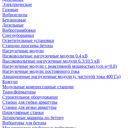
Электрические
Газовые
Виброплиты
Бензиновые
Дизельные
Вибротрамбовки
Снегоуборщики
Осветительные установки
Станции прогрева бетона
Нагрузочные модули
Низковольтные нагрузочные модули 0.4 кВ
Высоковольтные нагрузочные модули 6.3/10.5 кВ
Нагрузочные модули с реактивной мощностью (cos φ=0.8)
Нагрузочные модули постоянного тока
Авиационные нагрузочные модули (с частотой тока 400 Гц)
Кожухи
Модульные компрессорные станции
Трансформаторы
Строительное оборудование
Станки для гибки арматуры
Станки для резки арматуры
Циркулярные станки
Затирочные машины по бетону
Вибраторы для бетона
Механические глубинные вибраторы