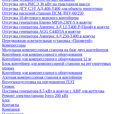
Отгрузка двух РИСЭ 30 кВт на тракторном шасси
Отгрузка ДГУ СЭТ АД-400-Т400 для объекта энергетики
Отгрузка насосной станции ПСМ ДНУ-60/250
Отгрузка 10-футового морского контейнера
Отгрузка генератора Energo MP10-230Y-S в кожухе
Отгрузка генератора Амперос АД 12-Т400 P (Проф) в кожухе
Отгрузка генератора AGG C44D5A в кожухе
Отгрузка генератора Амперос АД 250-Т400 в кожухе
Передвижная осветительная установка «Прометей»
Компрессоры
Модульная компрессорная станция на базе двух контейнеров
Контейнер для компрессорного оборудования
Контейнер для компрессорного оборудования 12 м
Блок-контейнер для компрессорной станции на регулируемых
опорах
Контейнер для компрессорного оборудования
Азотная компрессорная станция в контейнере
Воздухоподготовка на предприятии ПЭТ
Сервис
Поставка генератора 8.5 кВт в кожухе с АВР для коттеджа
Ремонт электростанции Iveco 200 кВт
Блог
Контакты
Компания
О компании