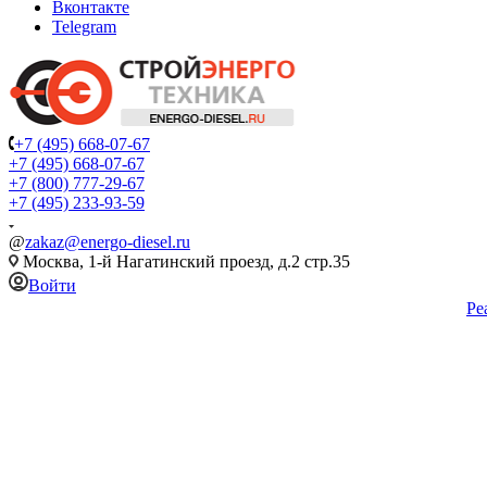
Вконтакте
Telegram
+7 (495) 668-07-67
+7 (495) 668-07-67
+7 (800) 777-29-67
+7 (495) 233-93-59
@
zakaz@energo-diesel.ru
Москва, 1-й Нагатинский проезд, д.2 стр.35
Войти
Ре