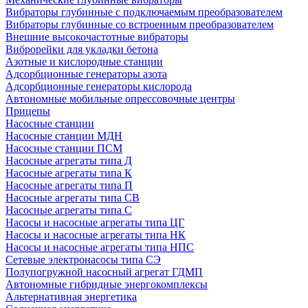
Вибраторы глубинные с подключаемым преобразователем
Вибраторы глубинные со встроенным преобразователем
Внешние высокочастотные вибраторы
Виброрейки для укладки бетона
Азотные и кислородные станции
Адсорбционные генераторы азота
Адсорбционные генераторы кислорода
Автономные мобильные опрессовочные центры
Прицепы
Насосные станции
Насосные станции МДН
Насосные станции ПСМ
Насосные агрегаты типа Д
Насосные агрегаты типа К
Насосные агрегаты типа П
Насосные агрегаты типа СВ
Насосные агрегаты типа С
Насосы и насосные агрегаты типа ЦГ
Насосы и насосные агрегаты типа НК
Насосы и насосные агрегаты типа НПС
Сетевые электронасосы типа СЭ
Полупогружной насосный агрегат ГДМП
Автономные гибридные энергокомплексы
Альтернативная энергетика