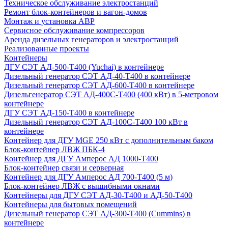
Техническое обслуживание электростанций
Ремонт блок-контейнеров и вагон-домов
Монтаж и установка АВР
Сервисное обслуживание компрессоров
Аренда дизельных генераторов и электростанций
Реализованные проекты
Контейнеры
ДГУ СЭТ АД-500-Т400 (Yuchai) в контейнере
Дизельный генератор СЭТ АД-40-Т400 в контейнере
Дизельный генератор СЭТ АД-600-Т400 в контейнере
Дизельгенератор СЭТ АД-400С-Т400 (400 кВт) в 5-метровом
контейнере
ДГУ СЭТ АД-150-Т400 в контейнере
Дизельный генератор СЭТ АД-100С-Т400 100 кВт в
контейнере
Контейнер для ДГУ MGE 250 кВт с дополнительным баком
Блок-контейнер ЛВЖ ПБК-4
Контейнер для ДГУ Амперос АД 1000-Т400
Блок-контейнер связи и серверная
Контейнер для ДГУ Амперос АД 700-Т400 (5 м)
Блок-контейнер ЛВЖ с вышибными окнами
Контейнеры для ДГУ СЭТ АД-30-Т400 и АД-50-Т400
Контейнеры для бытовых помещений
Дизельный генератор СЭТ АД-300-Т400 (Cummins) в
контейнере