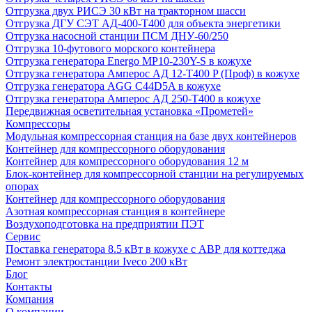
Отгрузка двух РИСЭ 30 кВт на тракторном шасси
Отгрузка ДГУ СЭТ АД-400-Т400 для объекта энергетики
Отгрузка насосной станции ПСМ ДНУ-60/250
Отгрузка 10-футового морского контейнера
Отгрузка генератора Energo MP10-230Y-S в кожухе
Отгрузка генератора Амперос АД 12-Т400 P (Проф) в кожухе
Отгрузка генератора AGG C44D5A в кожухе
Отгрузка генератора Амперос АД 250-Т400 в кожухе
Передвижная осветительная установка «Прометей»
Компрессоры
Модульная компрессорная станция на базе двух контейнеров
Контейнер для компрессорного оборудования
Контейнер для компрессорного оборудования 12 м
Блок-контейнер для компрессорной станции на регулируемых
опорах
Контейнер для компрессорного оборудования
Азотная компрессорная станция в контейнере
Воздухоподготовка на предприятии ПЭТ
Сервис
Поставка генератора 8.5 кВт в кожухе с АВР для коттеджа
Ремонт электростанции Iveco 200 кВт
Блог
Контакты
Компания
О компании