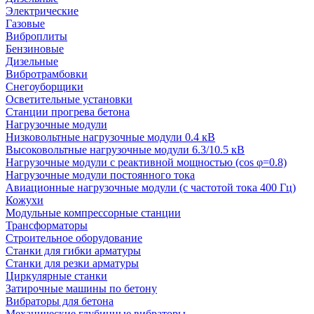
Электрические
Газовые
Виброплиты
Бензиновые
Дизельные
Вибротрамбовки
Снегоуборщики
Осветительные установки
Станции прогрева бетона
Нагрузочные модули
Низковольтные нагрузочные модули 0.4 кВ
Высоковольтные нагрузочные модули 6.3/10.5 кВ
Нагрузочные модули с реактивной мощностью (cos φ=0.8)
Нагрузочные модули постоянного тока
Авиационные нагрузочные модули (с частотой тока 400 Гц)
Кожухи
Модульные компрессорные станции
Трансформаторы
Строительное оборудование
Станки для гибки арматуры
Станки для резки арматуры
Циркулярные станки
Затирочные машины по бетону
Вибраторы для бетона
Механические глубинные вибраторы