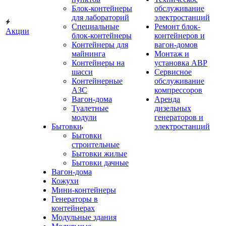
Блок-контейнеры
обслуживание
для лабораторий
электростанций
Специальные
Ремонт блок-
Акции
блок-контейнеры
контейнеров и
Контейнеры для
вагон-домов
майнинга
Монтаж и
Контейнеры на
установка АВР
шасси
Сервисное
Контейнерные
обслуживание
АЗС
компрессоров
Вагон-дома
Аренда
Туалетные
дизельных
модули
генераторов и
Бытовки
электростанций
Бытовки
строительные
Бытовки жилые
Бытовки дачные
Вагон-дома
Кожухи
Мини-контейнеры
Генераторы в
контейнерах
Модульные здания