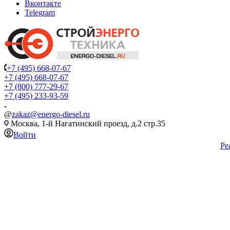
Вконтакте
Telegram
+7 (495) 668-07-67
+7 (495) 668-07-67
+7 (800) 777-29-67
+7 (495) 233-93-59
@
zakaz@energo-diesel.ru
Москва, 1-й Нагатинский проезд, д.2 стр.35
Войти
Ре