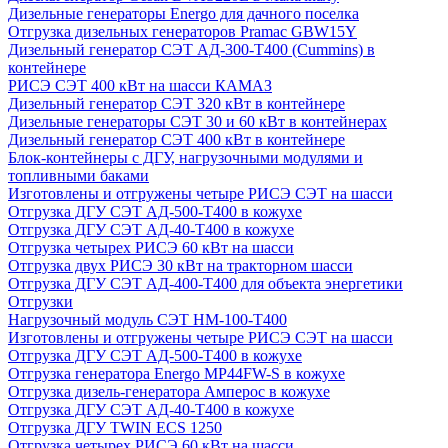
Дизельные генераторы Energo для дачного поселка
Отгрузка дизельных генераторов Pramac GВW15Y
Дизельный генератор СЭТ АД-300-Т400 (Cummins) в
контейнере
РИСЭ СЭТ 400 кВт на шасси КАМАЗ
Дизельный генератор СЭТ 320 кВт в контейнере
Дизельные генераторы СЭТ 30 и 60 кВт в контейнерах
Дизельный генератор СЭТ 400 кВт в контейнере
Блок-контейнеры с ДГУ, нагрузочными модулями и
топливными баками
Изготовлены и отгружены четыре РИСЭ СЭТ на шасси
Отгрузка ДГУ СЭТ АД-500-Т400 в кожухе
Отгрузка ДГУ СЭТ АД-40-Т400 в кожухе
Отгрузка четырех РИСЭ 60 кВт на шасси
Отгрузка двух РИСЭ 30 кВт на тракторном шасси
Отгрузка ДГУ СЭТ АД-400-Т400 для объекта энергетики
Отгрузки
Нагрузочный модуль СЭТ НМ-100-Т400
Изготовлены и отгружены четыре РИСЭ СЭТ на шасси
Отгрузка ДГУ СЭТ АД-500-Т400 в кожухе
Отгрузка генератора Energo MP44FW-S в кожухе
Отгрузка дизель-генератора Амперос в кожухе
Отгрузка ДГУ СЭТ АД-40-Т400 в кожухе
Отгрузка ДГУ TWIN ECS 1250
Отгрузка четырех РИСЭ 60 кВт на шасси