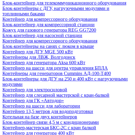
Блок-контейнер для телекоммуникационного оборудования
Блок-контейнеры с ДГУ, нагрузочными модулями и
топливными баками
Контейнер для компрессорного оборудования
Блок-контейнер для компрессорной станции
Кожух для газового генератора REG GG7200
Блок-контейнер для насосной станции
Контейнер для компрессорного оборудования
Блок-контейнеры на санях с люком в крыше
Контейнер для ДГУ MGE 500 кВт
Контейнеры для ЛВЖ, Волгодонск
Контейнер для генератора Aksa 600 кВт
Контейнер на шасси для центра управления БПЛА
Контейнеры для генераторов Cummins АД-100-Т400
Блок-контейнеры для ДГУ на 250 и 400 кВт с нагрузочными
модулями
Контейнер для электросиловой
Контейнер для слесарной мастерской с кран-балкой
Контейнер для ГК «Автодор»
Контейнер на шасси для лаборатории
Контейнер 13,5 метров для водоподготовки
Котельная на базе двух контейнеров
Блок-контейнер связи 4,5 м с кондиционерами
Контейнер-мастерская БКС-2С с кран балкой
Контейнер для генератора 400 кВт