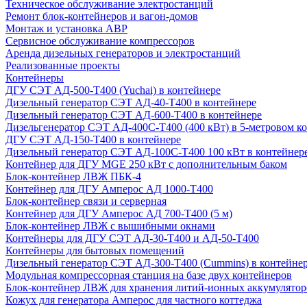
Техническое обслуживание электростанций
Ремонт блок-контейнеров и вагон-домов
Монтаж и установка АВР
Сервисное обслуживание компрессоров
Аренда дизельных генераторов и электростанций
Реализованные проекты
Контейнеры
ДГУ СЭТ АД-500-Т400 (Yuchai) в контейнере
Дизельный генератор СЭТ АД-40-Т400 в контейнере
Дизельный генератор СЭТ АД-600-Т400 в контейнере
Дизельгенератор СЭТ АД-400С-Т400 (400 кВт) в 5-метровом к
ДГУ СЭТ АД-150-Т400 в контейнере
Дизельный генератор СЭТ АД-100С-Т400 100 кВт в контейнер
Контейнер для ДГУ MGE 250 кВт с дополнительным баком
Блок-контейнер ЛВЖ ПБК-4
Контейнер для ДГУ Амперос АД 1000-Т400
Блок-контейнер связи и серверная
Контейнер для ДГУ Амперос АД 700-Т400 (5 м)
Блок-контейнер ЛВЖ с вышибными окнами
Контейнеры для ДГУ СЭТ АД-30-Т400 и АД-50-Т400
Контейнеры для бытовых помещений
Дизельный генератор СЭТ АД-300-Т400 (Cummins) в контейне
Модульная компрессорная станция на базе двух контейнеров
Блок-контейнер ЛВЖ для хранения литий-ионных аккумулятор
Кожух для генератора Амперос для частного коттеджа