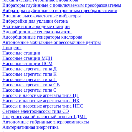
Вибраторы глубинные с подключаемым преобразователем
Вибраторы глубинные со встроенным преобразователем
Внешние высокочастотные вибраторы
Виброрейки для укладки бетона
Азотные и кислородные станции
Адсорбционные генераторы азота
Адсорбционные генераторы кислорода
Автономные мобильные опрессовочные центры
Прицепы
Насосные станции
Насосные станции МДН
Насосные станции ПСМ
Насосные агрегаты типа Д
Насосные агрегаты типа К
Насосные агрегаты типа П
Насосные агрегаты типа СВ
Насосные агрегаты типа С
Насосы и насосные агрегаты типа ЦГ
Насосы и насосные агрегаты типа НК
Насосы и насосные агрегаты типа НПС
Сетевые электронасосы типа СЭ
Полупогружной насосный агрегат ГДМП
Автономные гибридные энергокомплексы
Альтернативная энергетика