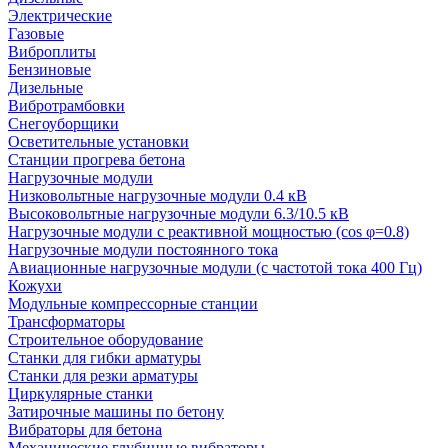
Электрические
Газовые
Виброплиты
Бензиновые
Дизельные
Вибротрамбовки
Снегоуборщики
Осветительные установки
Станции прогрева бетона
Нагрузочные модули
Низковольтные нагрузочные модули 0.4 кВ
Высоковольтные нагрузочные модули 6.3/10.5 кВ
Нагрузочные модули с реактивной мощностью (cos φ=0.8)
Нагрузочные модули постоянного тока
Авиационные нагрузочные модули (с частотой тока 400 Гц)
Кожухи
Модульные компрессорные станции
Трансформаторы
Строительное оборудование
Станки для гибки арматуры
Станки для резки арматуры
Циркулярные станки
Затирочные машины по бетону
Вибраторы для бетона
Механические глубинные вибраторы