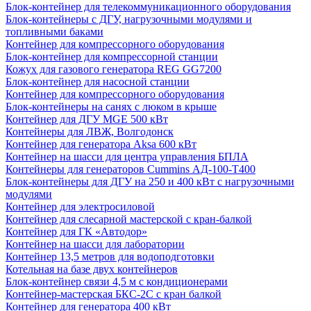
Блок-контейнер для телекоммуникационного оборудования
Блок-контейнеры с ДГУ, нагрузочными модулями и
топливными баками
Контейнер для компрессорного оборудования
Блок-контейнер для компрессорной станции
Кожух для газового генератора REG GG7200
Блок-контейнер для насосной станции
Контейнер для компрессорного оборудования
Блок-контейнеры на санях с люком в крыше
Контейнер для ДГУ MGE 500 кВт
Контейнеры для ЛВЖ, Волгодонск
Контейнер для генератора Aksa 600 кВт
Контейнер на шасси для центра управления БПЛА
Контейнеры для генераторов Cummins АД-100-Т400
Блок-контейнеры для ДГУ на 250 и 400 кВт с нагрузочными
модулями
Контейнер для электросиловой
Контейнер для слесарной мастерской с кран-балкой
Контейнер для ГК «Автодор»
Контейнер на шасси для лаборатории
Контейнер 13,5 метров для водоподготовки
Котельная на базе двух контейнеров
Блок-контейнер связи 4,5 м с кондиционерами
Контейнер-мастерская БКС-2С с кран балкой
Контейнер для генератора 400 кВт