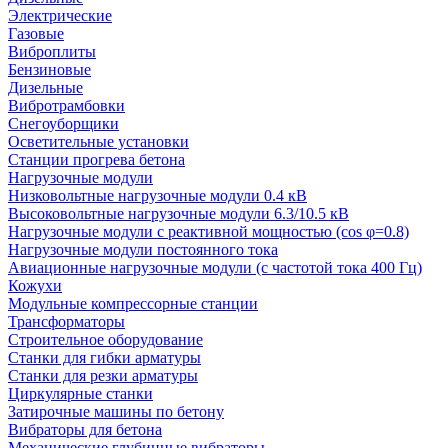
Электрические
Газовые
Виброплиты
Бензиновые
Дизельные
Вибротрамбовки
Снегоуборщики
Осветительные установки
Станции прогрева бетона
Нагрузочные модули
Низковольтные нагрузочные модули 0.4 кВ
Высоковольтные нагрузочные модули 6.3/10.5 кВ
Нагрузочные модули с реактивной мощностью (cos φ=0.8)
Нагрузочные модули постоянного тока
Авиационные нагрузочные модули (с частотой тока 400 Гц)
Кожухи
Модульные компрессорные станции
Трансформаторы
Строительное оборудование
Станки для гибки арматуры
Станки для резки арматуры
Циркулярные станки
Затирочные машины по бетону
Вибраторы для бетона
Механические глубинные вибраторы