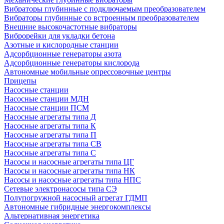
Вибраторы глубинные с подключаемым преобразователем
Вибраторы глубинные со встроенным преобразователем
Внешние высокочастотные вибраторы
Виброрейки для укладки бетона
Азотные и кислородные станции
Адсорбционные генераторы азота
Адсорбционные генераторы кислорода
Автономные мобильные опрессовочные центры
Прицепы
Насосные станции
Насосные станции МДН
Насосные станции ПСМ
Насосные агрегаты типа Д
Насосные агрегаты типа К
Насосные агрегаты типа П
Насосные агрегаты типа СВ
Насосные агрегаты типа С
Насосы и насосные агрегаты типа ЦГ
Насосы и насосные агрегаты типа НК
Насосы и насосные агрегаты типа НПС
Сетевые электронасосы типа СЭ
Полупогружной насосный агрегат ГДМП
Автономные гибридные энергокомплексы
Альтернативная энергетика