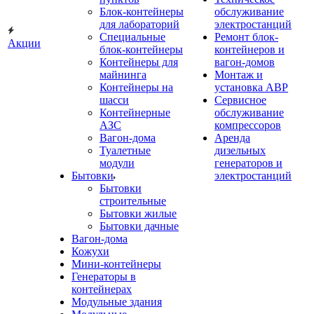
Блок-контейнеры
обслуживание
для лабораторий
электростанций
Специальные
Ремонт блок-
Акции
блок-контейнеры
контейнеров и
Контейнеры для
вагон-домов
майнинга
Монтаж и
Контейнеры на
установка АВР
шасси
Сервисное
Контейнерные
обслуживание
АЗС
компрессоров
Вагон-дома
Аренда
Туалетные
дизельных
модули
генераторов и
Бытовки
электростанций
Бытовки
строительные
Бытовки жилые
Бытовки дачные
Вагон-дома
Кожухи
Мини-контейнеры
Генераторы в
контейнерах
Модульные здания