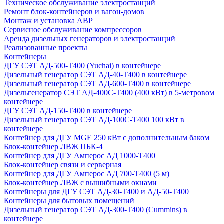
Техническое обслуживание электростанций
Ремонт блок-контейнеров и вагон-домов
Монтаж и установка АВР
Сервисное обслуживание компрессоров
Аренда дизельных генераторов и электростанций
Реализованные проекты
Контейнеры
ДГУ СЭТ АД-500-Т400 (Yuchai) в контейнере
Дизельный генератор СЭТ АД-40-Т400 в контейнере
Дизельный генератор СЭТ АД-600-Т400 в контейнере
Дизельгенератор СЭТ АД-400С-Т400 (400 кВт) в 5-метровом
контейнере
ДГУ СЭТ АД-150-Т400 в контейнере
Дизельный генератор СЭТ АД-100С-Т400 100 кВт в
контейнере
Контейнер для ДГУ MGE 250 кВт с дополнительным баком
Блок-контейнер ЛВЖ ПБК-4
Контейнер для ДГУ Амперос АД 1000-Т400
Блок-контейнер связи и серверная
Контейнер для ДГУ Амперос АД 700-Т400 (5 м)
Блок-контейнер ЛВЖ с вышибными окнами
Контейнеры для ДГУ СЭТ АД-30-Т400 и АД-50-Т400
Контейнеры для бытовых помещений
Дизельный генератор СЭТ АД-300-Т400 (Cummins) в
контейнере