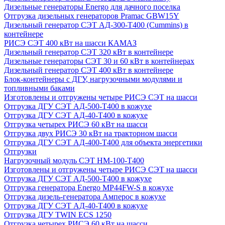
Дизельные генераторы Energo для дачного поселка
Отгрузка дизельных генераторов Pramac GВW15Y
Дизельный генератор СЭТ АД-300-Т400 (Cummins) в
контейнере
РИСЭ СЭТ 400 кВт на шасси КАМАЗ
Дизельный генератор СЭТ 320 кВт в контейнере
Дизельные генераторы СЭТ 30 и 60 кВт в контейнерах
Дизельный генератор СЭТ 400 кВт в контейнере
Блок-контейнеры с ДГУ, нагрузочными модулями и
топливными баками
Изготовлены и отгружены четыре РИСЭ СЭТ на шасси
Отгрузка ДГУ СЭТ АД-500-Т400 в кожухе
Отгрузка ДГУ СЭТ АД-40-Т400 в кожухе
Отгрузка четырех РИСЭ 60 кВт на шасси
Отгрузка двух РИСЭ 30 кВт на тракторном шасси
Отгрузка ДГУ СЭТ АД-400-Т400 для объекта энергетики
Отгрузки
Нагрузочный модуль СЭТ НМ-100-Т400
Изготовлены и отгружены четыре РИСЭ СЭТ на шасси
Отгрузка ДГУ СЭТ АД-500-Т400 в кожухе
Отгрузка генератора Energo MP44FW-S в кожухе
Отгрузка дизель-генератора Амперос в кожухе
Отгрузка ДГУ СЭТ АД-40-Т400 в кожухе
Отгрузка ДГУ TWIN ECS 1250
Отгрузка четырех РИСЭ 60 кВт на шасси