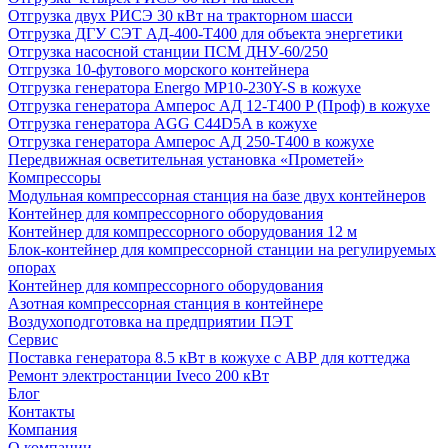
Отгрузка двух РИСЭ 30 кВт на тракторном шасси
Отгрузка ДГУ СЭТ АД-400-Т400 для объекта энергетики
Отгрузка насосной станции ПСМ ДНУ-60/250
Отгрузка 10-футового морского контейнера
Отгрузка генератора Energo MP10-230Y-S в кожухе
Отгрузка генератора Амперос АД 12-Т400 P (Проф) в кожухе
Отгрузка генератора AGG C44D5A в кожухе
Отгрузка генератора Амперос АД 250-Т400 в кожухе
Передвижная осветительная установка «Прометей»
Компрессоры
Модульная компрессорная станция на базе двух контейнеров
Контейнер для компрессорного оборудования
Контейнер для компрессорного оборудования 12 м
Блок-контейнер для компрессорной станции на регулируемых
опорах
Контейнер для компрессорного оборудования
Азотная компрессорная станция в контейнере
Воздухоподготовка на предприятии ПЭТ
Сервис
Поставка генератора 8.5 кВт в кожухе с АВР для коттеджа
Ремонт электростанции Iveco 200 кВт
Блог
Контакты
Компания
О компании