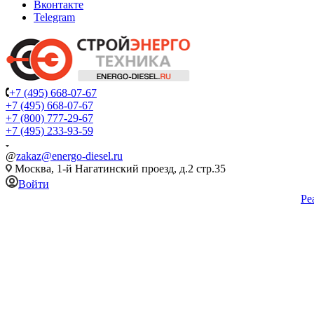
Вконтакте
Telegram
+7 (495) 668-07-67
+7 (495) 668-07-67
+7 (800) 777-29-67
+7 (495) 233-93-59
@
zakaz@energo-diesel.ru
Москва, 1-й Нагатинский проезд, д.2 стр.35
Войти
Ре