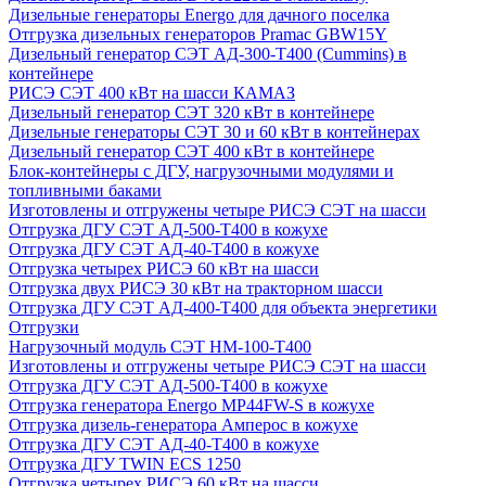
Дизельные генераторы Energo для дачного поселка
Отгрузка дизельных генераторов Pramac GВW15Y
Дизельный генератор СЭТ АД-300-Т400 (Cummins) в
контейнере
РИСЭ СЭТ 400 кВт на шасси КАМАЗ
Дизельный генератор СЭТ 320 кВт в контейнере
Дизельные генераторы СЭТ 30 и 60 кВт в контейнерах
Дизельный генератор СЭТ 400 кВт в контейнере
Блок-контейнеры с ДГУ, нагрузочными модулями и
топливными баками
Изготовлены и отгружены четыре РИСЭ СЭТ на шасси
Отгрузка ДГУ СЭТ АД-500-Т400 в кожухе
Отгрузка ДГУ СЭТ АД-40-Т400 в кожухе
Отгрузка четырех РИСЭ 60 кВт на шасси
Отгрузка двух РИСЭ 30 кВт на тракторном шасси
Отгрузка ДГУ СЭТ АД-400-Т400 для объекта энергетики
Отгрузки
Нагрузочный модуль СЭТ НМ-100-Т400
Изготовлены и отгружены четыре РИСЭ СЭТ на шасси
Отгрузка ДГУ СЭТ АД-500-Т400 в кожухе
Отгрузка генератора Energo MP44FW-S в кожухе
Отгрузка дизель-генератора Амперос в кожухе
Отгрузка ДГУ СЭТ АД-40-Т400 в кожухе
Отгрузка ДГУ TWIN ECS 1250
Отгрузка четырех РИСЭ 60 кВт на шасси