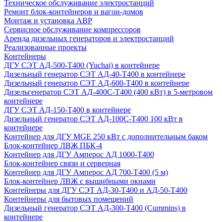
Техническое обслуживание электростанций
Ремонт блок-контейнеров и вагон-домов
Монтаж и установка АВР
Сервисное обслуживание компрессоров
Аренда дизельных генераторов и электростанций
Реализованные проекты
Контейнеры
ДГУ СЭТ АД-500-Т400 (Yuchai) в контейнере
Дизельный генератор СЭТ АД-40-Т400 в контейнере
Дизельный генератор СЭТ АД-600-Т400 в контейнере
Дизельгенератор СЭТ АД-400С-Т400 (400 кВт) в 5-метровом
контейнере
ДГУ СЭТ АД-150-Т400 в контейнере
Дизельный генератор СЭТ АД-100С-Т400 100 кВт в
контейнере
Контейнер для ДГУ MGE 250 кВт с дополнительным баком
Блок-контейнер ЛВЖ ПБК-4
Контейнер для ДГУ Амперос АД 1000-Т400
Блок-контейнер связи и серверная
Контейнер для ДГУ Амперос АД 700-Т400 (5 м)
Блок-контейнер ЛВЖ с вышибными окнами
Контейнеры для ДГУ СЭТ АД-30-Т400 и АД-50-Т400
Контейнеры для бытовых помещений
Дизельный генератор СЭТ АД-300-Т400 (Cummins) в
контейнере