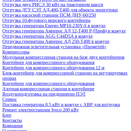
Отгрузка двух РИСЭ 30 кВт на тракторном шасси
Отгрузка ДГУ СЭТ АД-400-Т400 для объекта энергетики
Отгрузка насосной станции ПСМ ДНУ-60/250
Отгрузка 10-футового морского контейнера
Отгрузка генератора Energo MP10-230Y-S в кожухе
Отгрузка генератора Амперос АД 12-Т400 P (Проф) в кожухе
Отгрузка генератора AGG C44D5A в кожухе
Отгрузка генератора Амперос АД 250-Т400 в кожухе
Передвижная осветительная установка «Прометей»
Компрессоры
Модульная компрессорная станция на базе двух контейнеров
Контейнер для компрессорного оборудования
Контейнер для компрессорного оборудования 12 м
Блок-контейнер для компрессорной станции на регулируемых
опорах
Контейнер для компрессорного оборудования
Азотная компрессорная станция в контейнере
Воздухоподготовка на предприятии ПЭТ
Сервис
Поставка генератора 8.5 кВт в кожухе с АВР для коттеджа
Ремонт электростанции Iveco 200 кВт
Блог
Контакты
Компания
О компании