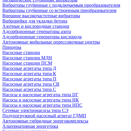
Вибраторы глубинные с подключаемым преобразователем
Вибраторы глубинные со встроенным преобразователем
Внешние высокочастотные вибраторы
Виброрейки для укладки бетона
Азотные и кислородные станции
Адсорбционные генераторы азота
Адсорбционные генераторы кислорода
Автономные мобильные опрессовочные центры
Прицепы
Насосные станции
Насосные станции МДН
Насосные станции ПСМ
Насосные агрегаты типа Д
Насосные агрегаты типа К
Насосные агрегаты типа П
Насосные агрегаты типа СВ
Насосные агрегаты типа С
Насосы и насосные агрегаты типа ЦГ
Насосы и насосные агрегаты типа НК
Насосы и насосные агрегаты типа НПС
Сетевые электронасосы типа СЭ
Полупогружной насосный агрегат ГДМП
Автономные гибридные энергокомплексы
Альтернативная энергетика