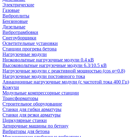
Электрические
Газовые
Виброплиты
Бензиновые
Дизельные
Вибротрамбовки
Снегоуборщики
Осветительные установки
Станции прогрева бетона
Нагрузочные модули
Низковольтные нагрузочные модули 0.4 кВ
Высоковольтные нагрузочные модули 6.3/10.5 кВ
Нагрузочные модули с реактивной мощностью (cos φ=0.8)
Нагрузочные модули постоянного тока
Авиационные нагрузочные модули (с частотой тока 400 Гц)
Кожухи
Модульные компрессорные станции
Трансформаторы
Строительное оборудование
Станки для гибки арматуры
Станки для резки арматуры
Циркулярные станки
Затирочные машины по бетону
Вибраторы для бетона
Механические глубинные вибраторы