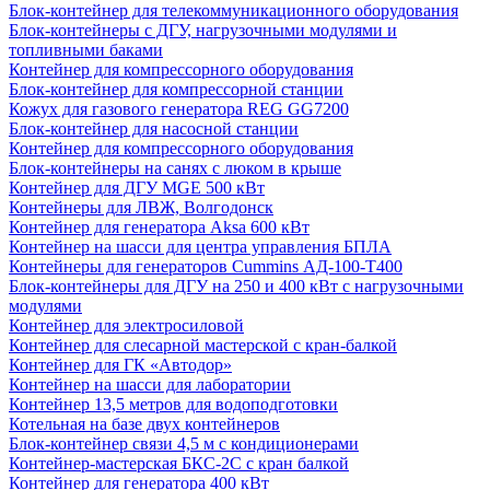
Блок-контейнер для телекоммуникационного оборудования
Блок-контейнеры с ДГУ, нагрузочными модулями и
топливными баками
Контейнер для компрессорного оборудования
Блок-контейнер для компрессорной станции
Кожух для газового генератора REG GG7200
Блок-контейнер для насосной станции
Контейнер для компрессорного оборудования
Блок-контейнеры на санях с люком в крыше
Контейнер для ДГУ MGE 500 кВт
Контейнеры для ЛВЖ, Волгодонск
Контейнер для генератора Aksa 600 кВт
Контейнер на шасси для центра управления БПЛА
Контейнеры для генераторов Cummins АД-100-Т400
Блок-контейнеры для ДГУ на 250 и 400 кВт с нагрузочными
модулями
Контейнер для электросиловой
Контейнер для слесарной мастерской с кран-балкой
Контейнер для ГК «Автодор»
Контейнер на шасси для лаборатории
Контейнер 13,5 метров для водоподготовки
Котельная на базе двух контейнеров
Блок-контейнер связи 4,5 м с кондиционерами
Контейнер-мастерская БКС-2С с кран балкой
Контейнер для генератора 400 кВт