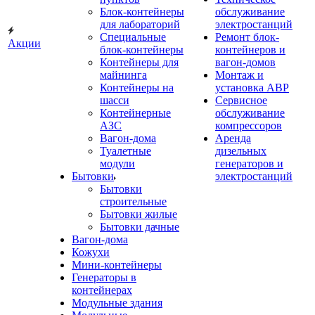
Блок-контейнеры
обслуживание
для лабораторий
электростанций
Специальные
Ремонт блок-
Акции
блок-контейнеры
контейнеров и
Контейнеры для
вагон-домов
майнинга
Монтаж и
Контейнеры на
установка АВР
шасси
Сервисное
Контейнерные
обслуживание
АЗС
компрессоров
Вагон-дома
Аренда
Туалетные
дизельных
модули
генераторов и
Бытовки
электростанций
Бытовки
строительные
Бытовки жилые
Бытовки дачные
Вагон-дома
Кожухи
Мини-контейнеры
Генераторы в
контейнерах
Модульные здания