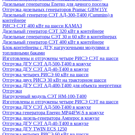
Дизельные генераторы Energo для дачного поселка
Отгрузка дизельных генераторов Pramac GВW15Y
Дизельный генератор СЭТ АД-300-Т400 (Cummins) в
контейнере
РИСЭ СЭТ 400 кВт на шасси КАМАЗ
Дизельный генератор СЭТ 320 кВт в контейнере
Дизельные генераторы СЭТ 30 и 60 кВт в контейнерах
Дизельный генератор СЭТ 400 кВт в контейнере
Блок-контейнеры с ДГУ, нагрузочными модулями и
топливными баками
Изготовлены и отгружены четыре РИСЭ СЭТ на шасси
Отгрузка ДГУ СЭТ АД-500-Т400 в кожухе
Отгрузка ДГУ СЭТ АД-40-Т400 в кожухе
Отгрузка четырех РИСЭ 60 кВт на шасси
Отгрузка двух РИСЭ 30 кВт на тракторном шасси
Отгрузка ДГУ СЭТ АД-400-Т400 для объекта энергетики
Отгрузки
Нагрузочный модуль СЭТ НМ-100-Т400
Изготовлены и отгружены четыре РИСЭ СЭТ на шасси
Отгрузка ДГУ СЭТ АД-500-Т400 в кожухе
Отгрузка генератора Energo MP44FW-S в кожухе
Отгрузка дизель-генератора Амперос в кожухе
Отгрузка ДГУ СЭТ АД-40-Т400 в кожухе
Отгрузка ДГУ TWIN ECS 1250
Отгрузка четырех РИСЭ 60 кВт на шасси