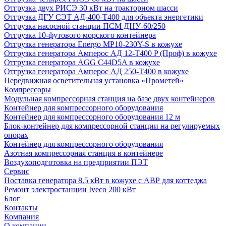
Отгрузка двух РИСЭ 30 кВт на тракторном шасси
Отгрузка ДГУ СЭТ АД-400-Т400 для объекта энергетики
Отгрузка насосной станции ПСМ ДНУ-60/250
Отгрузка 10-футового морского контейнера
Отгрузка генератора Energo MP10-230Y-S в кожухе
Отгрузка генератора Амперос АД 12-Т400 P (Проф) в кожухе
Отгрузка генератора AGG C44D5A в кожухе
Отгрузка генератора Амперос АД 250-Т400 в кожухе
Передвижная осветительная установка «Прометей»
Компрессоры
Модульная компрессорная станция на базе двух контейнеров
Контейнер для компрессорного оборудования
Контейнер для компрессорного оборудования 12 м
Блок-контейнер для компрессорной станции на регулируемых
опорах
Контейнер для компрессорного оборудования
Азотная компрессорная станция в контейнере
Воздухоподготовка на предприятии ПЭТ
Сервис
Поставка генератора 8.5 кВт в кожухе с АВР для коттеджа
Ремонт электростанции Iveco 200 кВт
Блог
Контакты
Компания
О компании