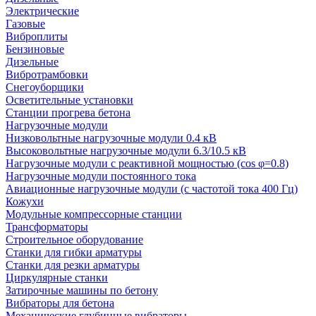
Электрические
Газовые
Виброплиты
Бензиновые
Дизельные
Вибротрамбовки
Снегоуборщики
Осветительные установки
Станции прогрева бетона
Нагрузочные модули
Низковольтные нагрузочные модули 0.4 кВ
Высоковольтные нагрузочные модули 6.3/10.5 кВ
Нагрузочные модули с реактивной мощностью (cos φ=0.8)
Нагрузочные модули постоянного тока
Авиационные нагрузочные модули (с частотой тока 400 Гц)
Кожухи
Модульные компрессорные станции
Трансформаторы
Строительное оборудование
Станки для гибки арматуры
Станки для резки арматуры
Циркулярные станки
Затирочные машины по бетону
Вибраторы для бетона
Механические глубинные вибраторы