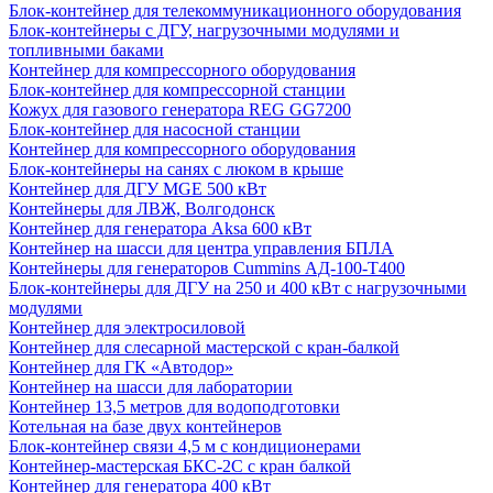
Блок-контейнер для телекоммуникационного оборудования
Блок-контейнеры с ДГУ, нагрузочными модулями и
топливными баками
Контейнер для компрессорного оборудования
Блок-контейнер для компрессорной станции
Кожух для газового генератора REG GG7200
Блок-контейнер для насосной станции
Контейнер для компрессорного оборудования
Блок-контейнеры на санях с люком в крыше
Контейнер для ДГУ MGE 500 кВт
Контейнеры для ЛВЖ, Волгодонск
Контейнер для генератора Aksa 600 кВт
Контейнер на шасси для центра управления БПЛА
Контейнеры для генераторов Cummins АД-100-Т400
Блок-контейнеры для ДГУ на 250 и 400 кВт с нагрузочными
модулями
Контейнер для электросиловой
Контейнер для слесарной мастерской с кран-балкой
Контейнер для ГК «Автодор»
Контейнер на шасси для лаборатории
Контейнер 13,5 метров для водоподготовки
Котельная на базе двух контейнеров
Блок-контейнер связи 4,5 м с кондиционерами
Контейнер-мастерская БКС-2С с кран балкой
Контейнер для генератора 400 кВт