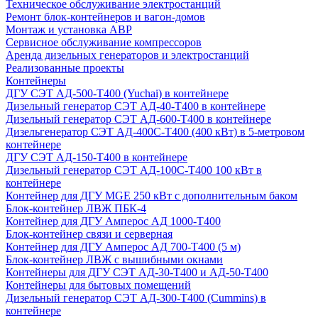
Техническое обслуживание электростанций
Ремонт блок-контейнеров и вагон-домов
Монтаж и установка АВР
Сервисное обслуживание компрессоров
Аренда дизельных генераторов и электростанций
Реализованные проекты
Контейнеры
ДГУ СЭТ АД-500-Т400 (Yuchai) в контейнере
Дизельный генератор СЭТ АД-40-Т400 в контейнере
Дизельный генератор СЭТ АД-600-Т400 в контейнере
Дизельгенератор СЭТ АД-400С-Т400 (400 кВт) в 5-метровом
контейнере
ДГУ СЭТ АД-150-Т400 в контейнере
Дизельный генератор СЭТ АД-100С-Т400 100 кВт в
контейнере
Контейнер для ДГУ MGE 250 кВт с дополнительным баком
Блок-контейнер ЛВЖ ПБК-4
Контейнер для ДГУ Амперос АД 1000-Т400
Блок-контейнер связи и серверная
Контейнер для ДГУ Амперос АД 700-Т400 (5 м)
Блок-контейнер ЛВЖ с вышибными окнами
Контейнеры для ДГУ СЭТ АД-30-Т400 и АД-50-Т400
Контейнеры для бытовых помещений
Дизельный генератор СЭТ АД-300-Т400 (Cummins) в
контейнере