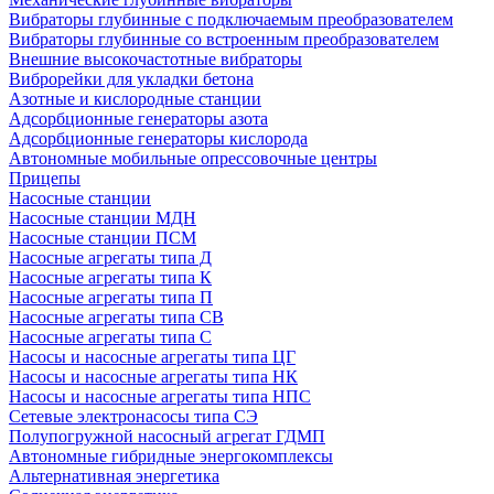
Вибраторы глубинные с подключаемым преобразователем
Вибраторы глубинные со встроенным преобразователем
Внешние высокочастотные вибраторы
Виброрейки для укладки бетона
Азотные и кислородные станции
Адсорбционные генераторы азота
Адсорбционные генераторы кислорода
Автономные мобильные опрессовочные центры
Прицепы
Насосные станции
Насосные станции МДН
Насосные станции ПСМ
Насосные агрегаты типа Д
Насосные агрегаты типа К
Насосные агрегаты типа П
Насосные агрегаты типа СВ
Насосные агрегаты типа С
Насосы и насосные агрегаты типа ЦГ
Насосы и насосные агрегаты типа НК
Насосы и насосные агрегаты типа НПС
Сетевые электронасосы типа СЭ
Полупогружной насосный агрегат ГДМП
Автономные гибридные энергокомплексы
Альтернативная энергетика