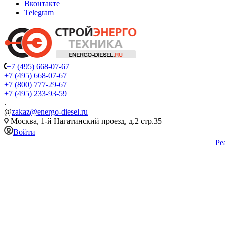
Вконтакте
Telegram
+7 (495) 668-07-67
+7 (495) 668-07-67
+7 (800) 777-29-67
+7 (495) 233-93-59
@
zakaz@energo-diesel.ru
Москва, 1-й Нагатинский проезд, д.2 стр.35
Войти
Ре