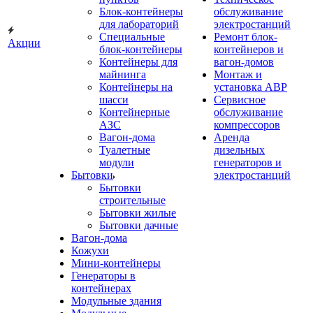
Блок-контейнеры
обслуживание
для лабораторий
электростанций
Специальные
Ремонт блок-
Акции
блок-контейнеры
контейнеров и
Контейнеры для
вагон-домов
майнинга
Монтаж и
Контейнеры на
установка АВР
шасси
Сервисное
Контейнерные
обслуживание
АЗС
компрессоров
Вагон-дома
Аренда
Туалетные
дизельных
модули
генераторов и
Бытовки
электростанций
Бытовки
строительные
Бытовки жилые
Бытовки дачные
Вагон-дома
Кожухи
Мини-контейнеры
Генераторы в
контейнерах
Модульные здания