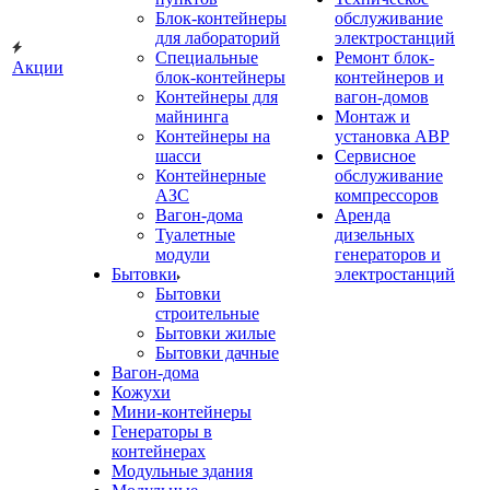
Блок-контейнеры
обслуживание
для лабораторий
электростанций
Специальные
Ремонт блок-
Акции
блок-контейнеры
контейнеров и
Контейнеры для
вагон-домов
майнинга
Монтаж и
Контейнеры на
установка АВР
шасси
Сервисное
Контейнерные
обслуживание
АЗС
компрессоров
Вагон-дома
Аренда
Туалетные
дизельных
модули
генераторов и
Бытовки
электростанций
Бытовки
строительные
Бытовки жилые
Бытовки дачные
Вагон-дома
Кожухи
Мини-контейнеры
Генераторы в
контейнерах
Модульные здания