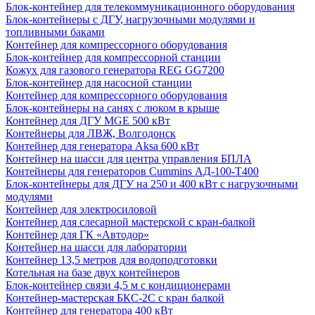
Блок-контейнер для телекоммуникационного оборудования
Блок-контейнеры с ДГУ, нагрузочными модулями и
топливными баками
Контейнер для компрессорного оборудования
Блок-контейнер для компрессорной станции
Кожух для газового генератора REG GG7200
Блок-контейнер для насосной станции
Контейнер для компрессорного оборудования
Блок-контейнеры на санях с люком в крыше
Контейнер для ДГУ MGE 500 кВт
Контейнеры для ЛВЖ, Волгодонск
Контейнер для генератора Aksa 600 кВт
Контейнер на шасси для центра управления БПЛА
Контейнеры для генераторов Cummins АД-100-Т400
Блок-контейнеры для ДГУ на 250 и 400 кВт с нагрузочными
модулями
Контейнер для электросиловой
Контейнер для слесарной мастерской с кран-балкой
Контейнер для ГК «Автодор»
Контейнер на шасси для лаборатории
Контейнер 13,5 метров для водоподготовки
Котельная на базе двух контейнеров
Блок-контейнер связи 4,5 м с кондиционерами
Контейнер-мастерская БКС-2С с кран балкой
Контейнер для генератора 400 кВт