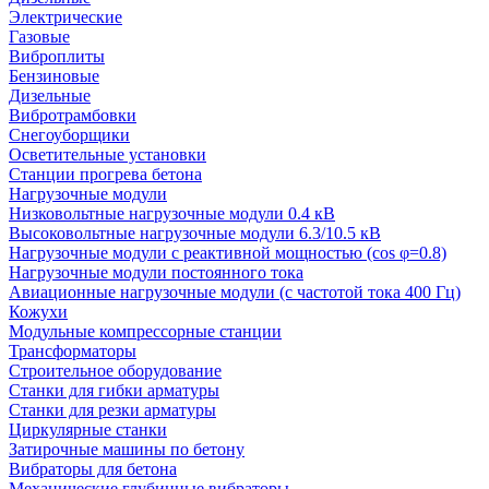
Электрические
Газовые
Виброплиты
Бензиновые
Дизельные
Вибротрамбовки
Снегоуборщики
Осветительные установки
Станции прогрева бетона
Нагрузочные модули
Низковольтные нагрузочные модули 0.4 кВ
Высоковольтные нагрузочные модули 6.3/10.5 кВ
Нагрузочные модули с реактивной мощностью (cos φ=0.8)
Нагрузочные модули постоянного тока
Авиационные нагрузочные модули (с частотой тока 400 Гц)
Кожухи
Модульные компрессорные станции
Трансформаторы
Строительное оборудование
Станки для гибки арматуры
Станки для резки арматуры
Циркулярные станки
Затирочные машины по бетону
Вибраторы для бетона
Механические глубинные вибраторы