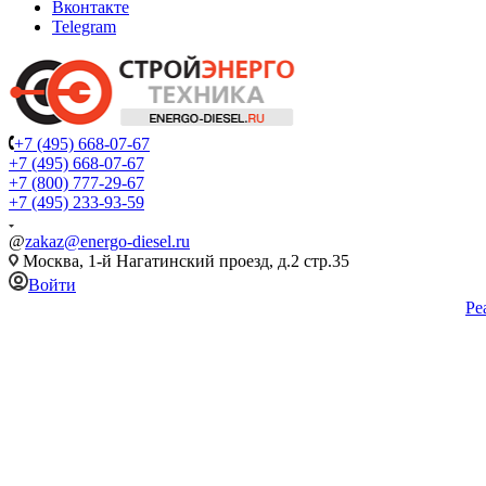
Вконтакте
Telegram
+7 (495) 668-07-67
+7 (495) 668-07-67
+7 (800) 777-29-67
+7 (495) 233-93-59
@
zakaz@energo-diesel.ru
Москва, 1-й Нагатинский проезд, д.2 стр.35
Войти
Ре