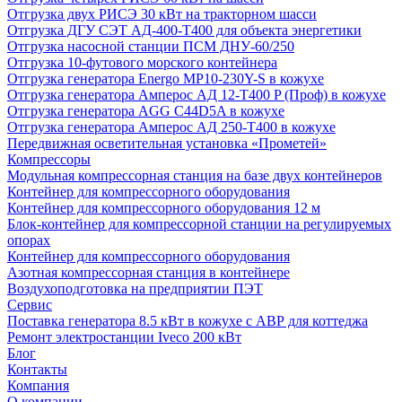
Отгрузка двух РИСЭ 30 кВт на тракторном шасси
Отгрузка ДГУ СЭТ АД-400-Т400 для объекта энергетики
Отгрузка насосной станции ПСМ ДНУ-60/250
Отгрузка 10-футового морского контейнера
Отгрузка генератора Energo MP10-230Y-S в кожухе
Отгрузка генератора Амперос АД 12-Т400 P (Проф) в кожухе
Отгрузка генератора AGG C44D5A в кожухе
Отгрузка генератора Амперос АД 250-Т400 в кожухе
Передвижная осветительная установка «Прометей»
Компрессоры
Модульная компрессорная станция на базе двух контейнеров
Контейнер для компрессорного оборудования
Контейнер для компрессорного оборудования 12 м
Блок-контейнер для компрессорной станции на регулируемых
опорах
Контейнер для компрессорного оборудования
Азотная компрессорная станция в контейнере
Воздухоподготовка на предприятии ПЭТ
Сервис
Поставка генератора 8.5 кВт в кожухе с АВР для коттеджа
Ремонт электростанции Iveco 200 кВт
Блог
Контакты
Компания
О компании