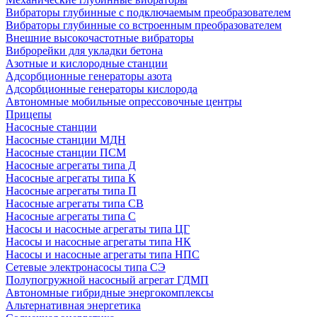
Вибраторы глубинные с подключаемым преобразователем
Вибраторы глубинные со встроенным преобразователем
Внешние высокочастотные вибраторы
Виброрейки для укладки бетона
Азотные и кислородные станции
Адсорбционные генераторы азота
Адсорбционные генераторы кислорода
Автономные мобильные опрессовочные центры
Прицепы
Насосные станции
Насосные станции МДН
Насосные станции ПСМ
Насосные агрегаты типа Д
Насосные агрегаты типа К
Насосные агрегаты типа П
Насосные агрегаты типа СВ
Насосные агрегаты типа С
Насосы и насосные агрегаты типа ЦГ
Насосы и насосные агрегаты типа НК
Насосы и насосные агрегаты типа НПС
Сетевые электронасосы типа СЭ
Полупогружной насосный агрегат ГДМП
Автономные гибридные энергокомплексы
Альтернативная энергетика