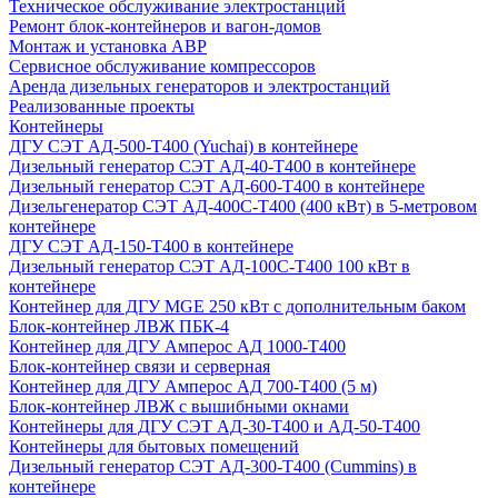
Техническое обслуживание электростанций
Ремонт блок-контейнеров и вагон-домов
Монтаж и установка АВР
Сервисное обслуживание компрессоров
Аренда дизельных генераторов и электростанций
Реализованные проекты
Контейнеры
ДГУ СЭТ АД-500-Т400 (Yuchai) в контейнере
Дизельный генератор СЭТ АД-40-Т400 в контейнере
Дизельный генератор СЭТ АД-600-Т400 в контейнере
Дизельгенератор СЭТ АД-400С-Т400 (400 кВт) в 5-метровом
контейнере
ДГУ СЭТ АД-150-Т400 в контейнере
Дизельный генератор СЭТ АД-100С-Т400 100 кВт в
контейнере
Контейнер для ДГУ MGE 250 кВт с дополнительным баком
Блок-контейнер ЛВЖ ПБК-4
Контейнер для ДГУ Амперос АД 1000-Т400
Блок-контейнер связи и серверная
Контейнер для ДГУ Амперос АД 700-Т400 (5 м)
Блок-контейнер ЛВЖ с вышибными окнами
Контейнеры для ДГУ СЭТ АД-30-Т400 и АД-50-Т400
Контейнеры для бытовых помещений
Дизельный генератор СЭТ АД-300-Т400 (Cummins) в
контейнере