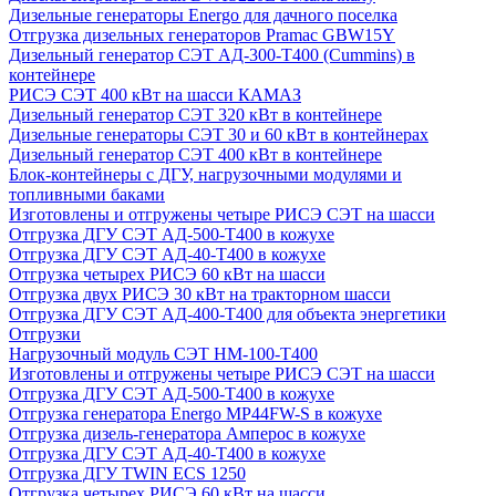
Дизельные генераторы Energo для дачного поселка
Отгрузка дизельных генераторов Pramac GВW15Y
Дизельный генератор СЭТ АД-300-Т400 (Cummins) в
контейнере
РИСЭ СЭТ 400 кВт на шасси КАМАЗ
Дизельный генератор СЭТ 320 кВт в контейнере
Дизельные генераторы СЭТ 30 и 60 кВт в контейнерах
Дизельный генератор СЭТ 400 кВт в контейнере
Блок-контейнеры с ДГУ, нагрузочными модулями и
топливными баками
Изготовлены и отгружены четыре РИСЭ СЭТ на шасси
Отгрузка ДГУ СЭТ АД-500-Т400 в кожухе
Отгрузка ДГУ СЭТ АД-40-Т400 в кожухе
Отгрузка четырех РИСЭ 60 кВт на шасси
Отгрузка двух РИСЭ 30 кВт на тракторном шасси
Отгрузка ДГУ СЭТ АД-400-Т400 для объекта энергетики
Отгрузки
Нагрузочный модуль СЭТ НМ-100-Т400
Изготовлены и отгружены четыре РИСЭ СЭТ на шасси
Отгрузка ДГУ СЭТ АД-500-Т400 в кожухе
Отгрузка генератора Energo MP44FW-S в кожухе
Отгрузка дизель-генератора Амперос в кожухе
Отгрузка ДГУ СЭТ АД-40-Т400 в кожухе
Отгрузка ДГУ TWIN ECS 1250
Отгрузка четырех РИСЭ 60 кВт на шасси