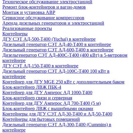
Техническое обслуживание электростанций
Ремонт блок-контейнеров и вагон-домов
Монтаж и установка АВР
Сервисное обслуживание компрессоров
Аренда дизельных генераторов и электростанций
Реализованные проекты
Контейнеры
ДГУ СЭТ АД-500-Т400 (Yuchai) в контейнере
Дизельный генератор СЭТ АД-40-Т400 в контейнере
Дизельный генератор СЭТ АД-600-Т400 в контейнере
Дизельгенератор СЭТ АД-400С-Т400 (400 кВт) в 5-метровом
контейнере
ДГУ СЭТ АД-150-Т400 в контейнере
Дизельный генератор СЭТ АД-100С-Т400 100 кВт в
контейнере
Контейнер для ДГУ MGE 250 кВт с дополнительным баком
Блок-контейнер ЛВЖ ПБК-4
Контейнер для ДГУ Амперос АД 1000-Т400
Блок-контейнер связи и серверная
Контейнер для ДГУ Амперос АД 700-Т400 (5 м)
Блок-контейнер ЛВЖ с вышибными окнами
Контейнеры для ДГУ СЭТ АД-30-Т400 и АД-50-Т400
Контейнеры для бытовых помещений
Дизельный генератор СЭТ АД-300-Т400 (Cummins) в
контейнере