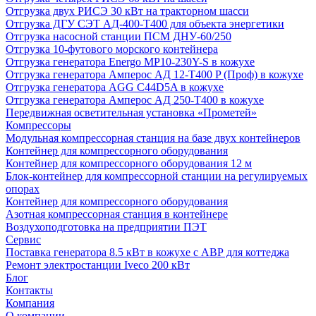
Отгрузка двух РИСЭ 30 кВт на тракторном шасси
Отгрузка ДГУ СЭТ АД-400-Т400 для объекта энергетики
Отгрузка насосной станции ПСМ ДНУ-60/250
Отгрузка 10-футового морского контейнера
Отгрузка генератора Energo MP10-230Y-S в кожухе
Отгрузка генератора Амперос АД 12-Т400 P (Проф) в кожухе
Отгрузка генератора AGG C44D5A в кожухе
Отгрузка генератора Амперос АД 250-Т400 в кожухе
Передвижная осветительная установка «Прометей»
Компрессоры
Модульная компрессорная станция на базе двух контейнеров
Контейнер для компрессорного оборудования
Контейнер для компрессорного оборудования 12 м
Блок-контейнер для компрессорной станции на регулируемых
опорах
Контейнер для компрессорного оборудования
Азотная компрессорная станция в контейнере
Воздухоподготовка на предприятии ПЭТ
Сервис
Поставка генератора 8.5 кВт в кожухе с АВР для коттеджа
Ремонт электростанции Iveco 200 кВт
Блог
Контакты
Компания
О компании