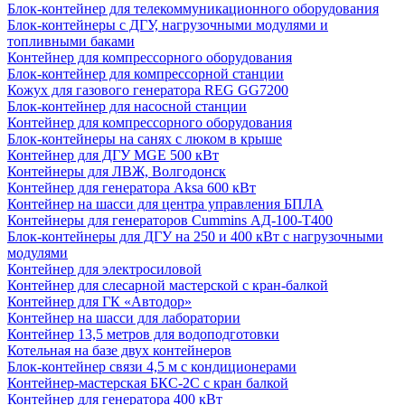
Блок-контейнер для телекоммуникационного оборудования
Блок-контейнеры с ДГУ, нагрузочными модулями и
топливными баками
Контейнер для компрессорного оборудования
Блок-контейнер для компрессорной станции
Кожух для газового генератора REG GG7200
Блок-контейнер для насосной станции
Контейнер для компрессорного оборудования
Блок-контейнеры на санях с люком в крыше
Контейнер для ДГУ MGE 500 кВт
Контейнеры для ЛВЖ, Волгодонск
Контейнер для генератора Aksa 600 кВт
Контейнер на шасси для центра управления БПЛА
Контейнеры для генераторов Cummins АД-100-Т400
Блок-контейнеры для ДГУ на 250 и 400 кВт с нагрузочными
модулями
Контейнер для электросиловой
Контейнер для слесарной мастерской с кран-балкой
Контейнер для ГК «Автодор»
Контейнер на шасси для лаборатории
Контейнер 13,5 метров для водоподготовки
Котельная на базе двух контейнеров
Блок-контейнер связи 4,5 м с кондиционерами
Контейнер-мастерская БКС-2С с кран балкой
Контейнер для генератора 400 кВт