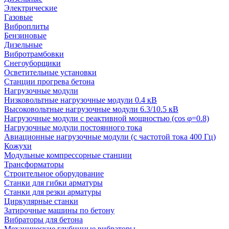
Электрические
Газовые
Виброплиты
Бензиновые
Дизельные
Вибротрамбовки
Снегоуборщики
Осветительные установки
Станции прогрева бетона
Нагрузочные модули
Низковольтные нагрузочные модули 0.4 кВ
Высоковольтные нагрузочные модули 6.3/10.5 кВ
Нагрузочные модули с реактивной мощностью (cos φ=0.8)
Нагрузочные модули постоянного тока
Авиационные нагрузочные модули (с частотой тока 400 Гц)
Кожухи
Модульные компрессорные станции
Трансформаторы
Строительное оборудование
Станки для гибки арматуры
Станки для резки арматуры
Циркулярные станки
Затирочные машины по бетону
Вибраторы для бетона
Механические глубинные вибраторы