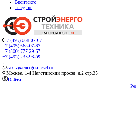
Вконтакте
Telegram
+7 (495) 668-07-67
+7 (495) 668-07-67
+7 (800) 777-29-67
+7 (495) 233-93-59
@
zakaz@energo-diesel.ru
Москва, 1-й Нагатинский проезд, д.2 стр.35
Войти
Ре