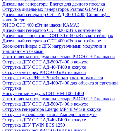
Дизельные генераторы Energo для дачного поселка
Отгрузка дизельных генераторов Pramac GВW15Y
Дизельный генератор СЭТ АД-300-Т400 (Cummins) в
контейнере
РИСЭ СЭТ 400 кВт на шасси КАМАЗ
Дизельный генератор СЭТ 320 кВт в контейнере
Дизельные генераторы СЭТ 30 и 60 кВт в контейнерах
Дизельный генератор СЭТ 400 кВт в контейнере
Блок-контейнеры с ДГУ, нагрузочными модулями и
топливными баками
Изготовлены и отгружены четыре РИСЭ СЭТ на шасси
Отгрузка ДГУ СЭТ АД-500-Т400 в кожухе
Отгрузка ДГУ СЭТ АД-40-Т400 в кожухе
Отгрузка четырех РИСЭ 60 кВт на шасси
Отгрузка двух РИСЭ 30 кВт на тракторном шасси
Отгрузка ДГУ СЭТ АД-400-Т400 для объекта энергетики
Отгрузки
Нагрузочный модуль СЭТ НМ-100-Т400
Изготовлены и отгружены четыре РИСЭ СЭТ на шасси
Отгрузка ДГУ СЭТ АД-500-Т400 в кожухе
Отгрузка генератора Energo MP44FW-S в кожухе
Отгрузка дизель-генератора Амперос в кожухе
Отгрузка ДГУ СЭТ АД-40-Т400 в кожухе
Отгрузка ДГУ TWIN ECS 1250
Отгрузка четырех РИСЭ 60 кВт на шасси