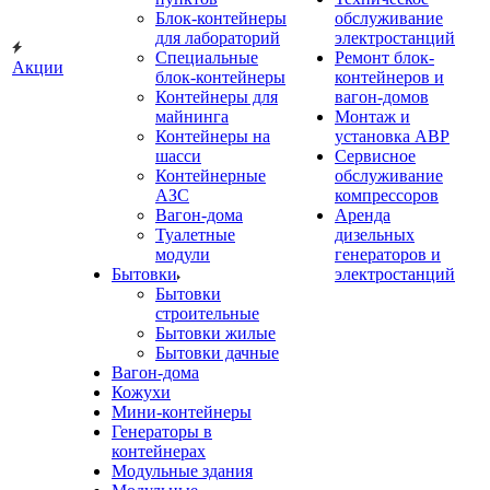
Блок-контейнеры
обслуживание
для лабораторий
электростанций
Специальные
Ремонт блок-
Акции
блок-контейнеры
контейнеров и
Контейнеры для
вагон-домов
майнинга
Монтаж и
Контейнеры на
установка АВР
шасси
Сервисное
Контейнерные
обслуживание
АЗС
компрессоров
Вагон-дома
Аренда
Туалетные
дизельных
модули
генераторов и
Бытовки
электростанций
Бытовки
строительные
Бытовки жилые
Бытовки дачные
Вагон-дома
Кожухи
Мини-контейнеры
Генераторы в
контейнерах
Модульные здания