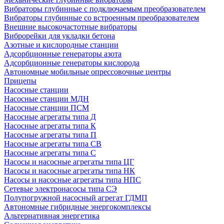
Вибраторы глубинные с подключаемым преобразователем
Вибраторы глубинные со встроенным преобразователем
Внешние высокочастотные вибраторы
Виброрейки для укладки бетона
Азотные и кислородные станции
Адсорбционные генераторы азота
Адсорбционные генераторы кислорода
Автономные мобильные опрессовочные центры
Прицепы
Насосные станции
Насосные станции МДН
Насосные станции ПСМ
Насосные агрегаты типа Д
Насосные агрегаты типа К
Насосные агрегаты типа П
Насосные агрегаты типа СВ
Насосные агрегаты типа С
Насосы и насосные агрегаты типа ЦГ
Насосы и насосные агрегаты типа НК
Насосы и насосные агрегаты типа НПС
Сетевые электронасосы типа СЭ
Полупогружной насосный агрегат ГДМП
Автономные гибридные энергокомплексы
Альтернативная энергетика