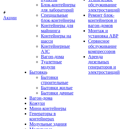
Блок-контейнеры
обслуживание
для лабораторий
электростанций
Специальные
Ремонт блок-
Акции
блок-контейнеры
контейнеров и
Контейнеры для
вагон-домов
майнинга
Монтаж и
Контейнеры на
установка АВР
шасси
Сервисное
Контейнерные
обслуживание
АЗС
компрессоров
Вагон-дома
Аренда
Туалетные
дизельных
модули
генераторов и
Бытовки
электростанций
Бытовки
строительные
Бытовки жилые
Бытовки дачные
Вагон-дома
Кожухи
Мини-контейнеры
Генераторы в
контейнерах
Модульные здания