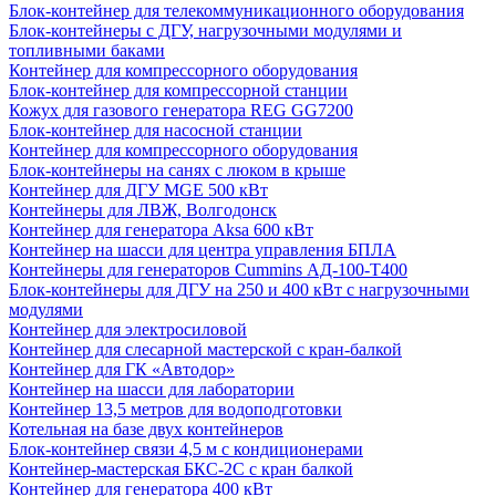
Блок-контейнер для телекоммуникационного оборудования
Блок-контейнеры с ДГУ, нагрузочными модулями и
топливными баками
Контейнер для компрессорного оборудования
Блок-контейнер для компрессорной станции
Кожух для газового генератора REG GG7200
Блок-контейнер для насосной станции
Контейнер для компрессорного оборудования
Блок-контейнеры на санях с люком в крыше
Контейнер для ДГУ MGE 500 кВт
Контейнеры для ЛВЖ, Волгодонск
Контейнер для генератора Aksa 600 кВт
Контейнер на шасси для центра управления БПЛА
Контейнеры для генераторов Cummins АД-100-Т400
Блок-контейнеры для ДГУ на 250 и 400 кВт с нагрузочными
модулями
Контейнер для электросиловой
Контейнер для слесарной мастерской с кран-балкой
Контейнер для ГК «Автодор»
Контейнер на шасси для лаборатории
Контейнер 13,5 метров для водоподготовки
Котельная на базе двух контейнеров
Блок-контейнер связи 4,5 м с кондиционерами
Контейнер-мастерская БКС-2С с кран балкой
Контейнер для генератора 400 кВт