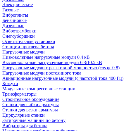
Электрические
Газовые
Виброплиты
Бензиновые
Дизельные
Вибротрамбовки
Снегоуборщики
Осветительные установки
Станции прогрева бетона
Нагрузочные модули
Низковольтные нагрузочные модули 0.4 кВ
Высоковольтные нагрузочные модули 6.3/10.5 кВ
Нагрузочные модули с реактивной мощностью (cos φ=0.8)
Нагрузочные модули постоянного тока
Авиационные нагрузочные модули (с частотой тока 400 Гц)
Кожухи
Модульные компрессорные станции
Трансформаторы
Строительное оборудование
Станки для гибки арматуры
Станки для резки арматуры
Циркулярные станки
Затирочные машины по бетону
Вибраторы для бетона
Механические глубинные вибраторы