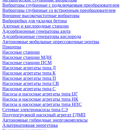
Вибраторы глубинные с подключаемым преобразователем
Вибраторы глубинные со встроенным преобразователем
Внешние высокочастотные вибраторы
Виброрейки для укладки бетона
Азотные и кислородные станции
Адсорбционные генераторы азота
Адсорбционные генераторы кислорода
Автономные мобильные опрессовочные центры
Прицепы
Насосные станции
Насосные станции МДН
Насосные станции ПСМ
Насосные агрегаты типа Д
Насосные агрегаты типа К
Насосные агрегаты типа П
Насосные агрегаты типа СВ
Насосные агрегаты типа С
Насосы и насосные агрегаты типа ЦГ
Насосы и насосные агрегаты типа НК
Насосы и насосные агрегаты типа НПС
Сетевые электронасосы типа СЭ
Полупогружной насосный агрегат ГДМП
Автономные гибридные энергокомплексы
Альтернативная энергетика