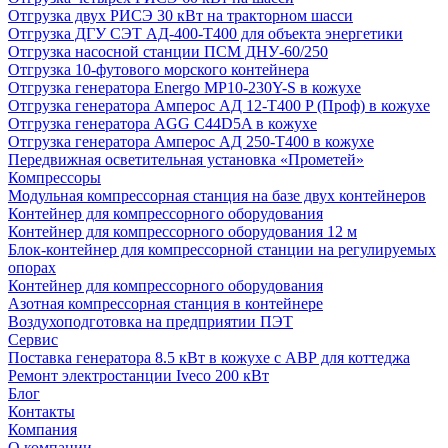
Отгрузка двух РИСЭ 30 кВт на тракторном шасси
Отгрузка ДГУ СЭТ АД-400-Т400 для объекта энергетики
Отгрузка насосной станции ПСМ ДНУ-60/250
Отгрузка 10-футового морского контейнера
Отгрузка генератора Energo MP10-230Y-S в кожухе
Отгрузка генератора Амперос АД 12-Т400 P (Проф) в кожухе
Отгрузка генератора AGG C44D5A в кожухе
Отгрузка генератора Амперос АД 250-Т400 в кожухе
Передвижная осветительная установка «Прометей»
Компрессоры
Модульная компрессорная станция на базе двух контейнеров
Контейнер для компрессорного оборудования
Контейнер для компрессорного оборудования 12 м
Блок-контейнер для компрессорной станции на регулируемых
опорах
Контейнер для компрессорного оборудования
Азотная компрессорная станция в контейнере
Воздухоподготовка на предприятии ПЭТ
Сервис
Поставка генератора 8.5 кВт в кожухе с АВР для коттеджа
Ремонт электростанции Iveco 200 кВт
Блог
Контакты
Компания
О компании