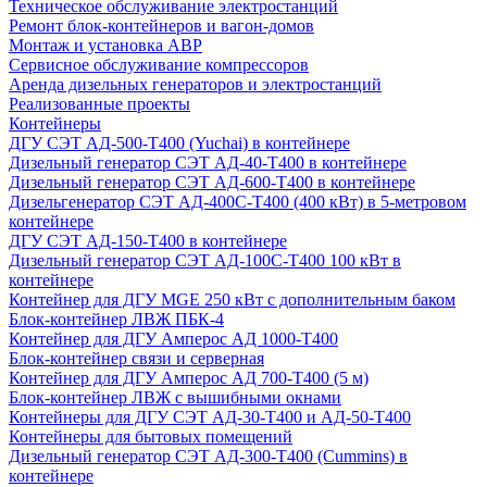
Техническое обслуживание электростанций
Ремонт блок-контейнеров и вагон-домов
Монтаж и установка АВР
Сервисное обслуживание компрессоров
Аренда дизельных генераторов и электростанций
Реализованные проекты
Контейнеры
ДГУ СЭТ АД-500-Т400 (Yuchai) в контейнере
Дизельный генератор СЭТ АД-40-Т400 в контейнере
Дизельный генератор СЭТ АД-600-Т400 в контейнере
Дизельгенератор СЭТ АД-400С-Т400 (400 кВт) в 5-метровом
контейнере
ДГУ СЭТ АД-150-Т400 в контейнере
Дизельный генератор СЭТ АД-100С-Т400 100 кВт в
контейнере
Контейнер для ДГУ MGE 250 кВт с дополнительным баком
Блок-контейнер ЛВЖ ПБК-4
Контейнер для ДГУ Амперос АД 1000-Т400
Блок-контейнер связи и серверная
Контейнер для ДГУ Амперос АД 700-Т400 (5 м)
Блок-контейнер ЛВЖ с вышибными окнами
Контейнеры для ДГУ СЭТ АД-30-Т400 и АД-50-Т400
Контейнеры для бытовых помещений
Дизельный генератор СЭТ АД-300-Т400 (Cummins) в
контейнере