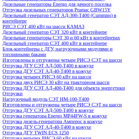
Дизельные генераторы Energo для дачного поселка
Отгрузка дизельных генераторов Pramac GВW15Y
Дизельный генератор СЭТ АД-300-Т400 (Cummins) в
контейнере
РИСЭ СЭТ 400 кВт на шасси КАМАЗ
Дизельный генератор СЭТ 320 кВт в контейнере
Дизельные генераторы СЭТ 30 и 60 кВт в контейнерах
Дизельный генератор СЭТ 400 кВт в контейнере
Блок-контейнеры с ДГУ, нагрузочными модулями и
топливными баками
Изготовлены и отгружены четыре РИСЭ СЭТ на шасси
Отгрузка ДГУ СЭТ АД-500-Т400 в кожухе
Отгрузка ДГУ СЭТ АД-40-Т400 в кожухе
Отгрузка четырех РИСЭ 60 кВт на шасси
Отгрузка двух РИСЭ 30 кВт на тракторном шасси
Отгрузка ДГУ СЭТ АД-400-Т400 для объекта энергетики
Отгрузки
Нагрузочный модуль СЭТ НМ-100-Т400
Изготовлены и отгружены четыре РИСЭ СЭТ на шасси
Отгрузка ДГУ СЭТ АД-500-Т400 в кожухе
Отгрузка генератора Energo MP44FW-S в кожухе
Отгрузка дизель-генератора Амперос в кожухе
Отгрузка ДГУ СЭТ АД-40-Т400 в кожухе
Отгрузка ДГУ TWIN ECS 1250
Отгрузка четырех РИСЭ 60 кВт на шасси