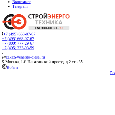
Вконтакте
Telegram
+7 (495) 668-07-67
+7 (495) 668-07-67
+7 (800) 777-29-67
+7 (495) 233-93-59
@
zakaz@energo-diesel.ru
Москва, 1-й Нагатинский проезд, д.2 стр.35
Войти
Ре