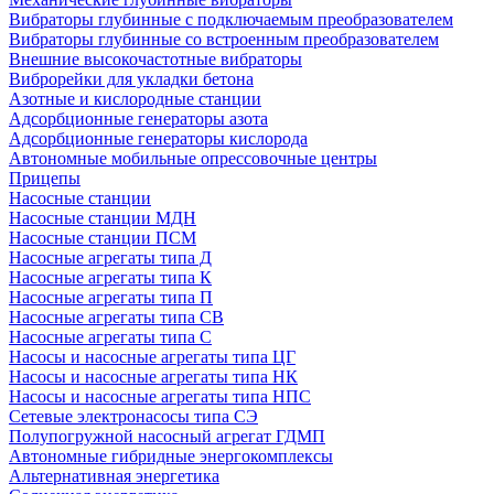
Вибраторы глубинные с подключаемым преобразователем
Вибраторы глубинные со встроенным преобразователем
Внешние высокочастотные вибраторы
Виброрейки для укладки бетона
Азотные и кислородные станции
Адсорбционные генераторы азота
Адсорбционные генераторы кислорода
Автономные мобильные опрессовочные центры
Прицепы
Насосные станции
Насосные станции МДН
Насосные станции ПСМ
Насосные агрегаты типа Д
Насосные агрегаты типа К
Насосные агрегаты типа П
Насосные агрегаты типа СВ
Насосные агрегаты типа С
Насосы и насосные агрегаты типа ЦГ
Насосы и насосные агрегаты типа НК
Насосы и насосные агрегаты типа НПС
Сетевые электронасосы типа СЭ
Полупогружной насосный агрегат ГДМП
Автономные гибридные энергокомплексы
Альтернативная энергетика