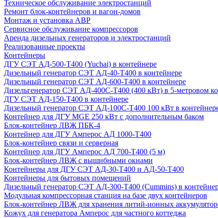
Техническое обслуживание электростанций
Ремонт блок-контейнеров и вагон-домов
Монтаж и установка АВР
Сервисное обслуживание компрессоров
Аренда дизельных генераторов и электростанций
Реализованные проекты
Контейнеры
ДГУ СЭТ АД-500-Т400 (Yuchai) в контейнере
Дизельный генератор СЭТ АД-40-Т400 в контейнере
Дизельный генератор СЭТ АД-600-Т400 в контейнере
Дизельгенератор СЭТ АД-400С-Т400 (400 кВт) в 5-метровом к
ДГУ СЭТ АД-150-Т400 в контейнере
Дизельный генератор СЭТ АД-100С-Т400 100 кВт в контейнер
Контейнер для ДГУ MGE 250 кВт с дополнительным баком
Блок-контейнер ЛВЖ ПБК-4
Контейнер для ДГУ Амперос АД 1000-Т400
Блок-контейнер связи и серверная
Контейнер для ДГУ Амперос АД 700-Т400 (5 м)
Блок-контейнер ЛВЖ с вышибными окнами
Контейнеры для ДГУ СЭТ АД-30-Т400 и АД-50-Т400
Контейнеры для бытовых помещений
Дизельный генератор СЭТ АД-300-Т400 (Cummins) в контейне
Модульная компрессорная станция на базе двух контейнеров
Блок-контейнер ЛВЖ для хранения литий-ионных аккумулятор
Кожух для генератора Амперос для частного коттеджа