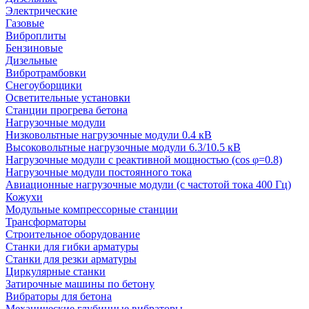
Электрические
Газовые
Виброплиты
Бензиновые
Дизельные
Вибротрамбовки
Снегоуборщики
Осветительные установки
Станции прогрева бетона
Нагрузочные модули
Низковольтные нагрузочные модули 0.4 кВ
Высоковольтные нагрузочные модули 6.3/10.5 кВ
Нагрузочные модули с реактивной мощностью (cos φ=0.8)
Нагрузочные модули постоянного тока
Авиационные нагрузочные модули (с частотой тока 400 Гц)
Кожухи
Модульные компрессорные станции
Трансформаторы
Строительное оборудование
Станки для гибки арматуры
Станки для резки арматуры
Циркулярные станки
Затирочные машины по бетону
Вибраторы для бетона
Механические глубинные вибраторы