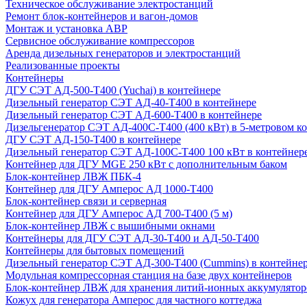
Техническое обслуживание электростанций
Ремонт блок-контейнеров и вагон-домов
Монтаж и установка АВР
Сервисное обслуживание компрессоров
Аренда дизельных генераторов и электростанций
Реализованные проекты
Контейнеры
ДГУ СЭТ АД-500-Т400 (Yuchai) в контейнере
Дизельный генератор СЭТ АД-40-Т400 в контейнере
Дизельный генератор СЭТ АД-600-Т400 в контейнере
Дизельгенератор СЭТ АД-400С-Т400 (400 кВт) в 5-метровом к
ДГУ СЭТ АД-150-Т400 в контейнере
Дизельный генератор СЭТ АД-100С-Т400 100 кВт в контейнер
Контейнер для ДГУ MGE 250 кВт с дополнительным баком
Блок-контейнер ЛВЖ ПБК-4
Контейнер для ДГУ Амперос АД 1000-Т400
Блок-контейнер связи и серверная
Контейнер для ДГУ Амперос АД 700-Т400 (5 м)
Блок-контейнер ЛВЖ с вышибными окнами
Контейнеры для ДГУ СЭТ АД-30-Т400 и АД-50-Т400
Контейнеры для бытовых помещений
Дизельный генератор СЭТ АД-300-Т400 (Cummins) в контейне
Модульная компрессорная станция на базе двух контейнеров
Блок-контейнер ЛВЖ для хранения литий-ионных аккумулятор
Кожух для генератора Амперос для частного коттеджа