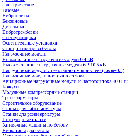
Электрические
Газовые
Виброплиты
Бензиновые
Дизельные
Вибротрамбовки
Снегоуборщики
Осветительные установки
Станции прогрева бетона
Нагрузочные модули
Низковольтные нагрузочные модули 0.4 кВ
Высоковольтные нагрузочные модули 6.3/10.5 кВ
Нагрузочные модули с реактивной мощностью (cos φ=0.8)
Нагрузочные модули постоянного тока
Авиационные нагрузочные модули (с частотой тока 400 Гц)
Кожухи
Модульные компрессорные станции
Трансформаторы
Строительное оборудование
Станки для гибки арматуры
Станки для резки арматуры
Циркулярные станки
Затирочные машины по бетону
Вибраторы для бетона
Механические глубинные вибраторы