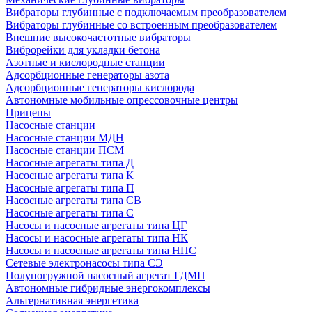
Вибраторы глубинные с подключаемым преобразователем
Вибраторы глубинные со встроенным преобразователем
Внешние высокочастотные вибраторы
Виброрейки для укладки бетона
Азотные и кислородные станции
Адсорбционные генераторы азота
Адсорбционные генераторы кислорода
Автономные мобильные опрессовочные центры
Прицепы
Насосные станции
Насосные станции МДН
Насосные станции ПСМ
Насосные агрегаты типа Д
Насосные агрегаты типа К
Насосные агрегаты типа П
Насосные агрегаты типа СВ
Насосные агрегаты типа С
Насосы и насосные агрегаты типа ЦГ
Насосы и насосные агрегаты типа НК
Насосы и насосные агрегаты типа НПС
Сетевые электронасосы типа СЭ
Полупогружной насосный агрегат ГДМП
Автономные гибридные энергокомплексы
Альтернативная энергетика