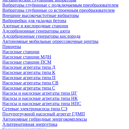
Вибраторы глубинные с подключаемым преобразователем
Вибраторы глубинные со встроенным преобразователем
Внешние высокочастотные вибраторы
Виброрейки для укладки бетона
Азотные и кислородные станции
Адсорбционные генераторы азота
Адсорбционные генераторы кислорода
Автономные мобильные опрессовочные центры
Прицепы
Насосные станции
Насосные станции МДН
Насосные станции ПСМ
Насосные агрегаты типа Д
Насосные агрегаты типа К
Насосные агрегаты типа П
Насосные агрегаты типа СВ
Насосные агрегаты типа С
Насосы и насосные агрегаты типа ЦГ
Насосы и насосные агрегаты типа НК
Насосы и насосные агрегаты типа НПС
Сетевые электронасосы типа СЭ
Полупогружной насосный агрегат ГДМП
Автономные гибридные энергокомплексы
Альтернативная энергетика