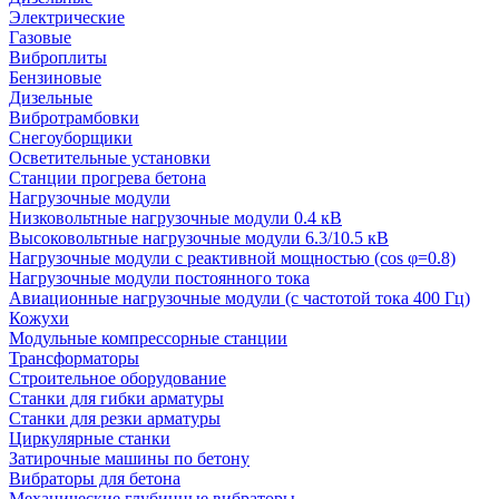
Электрические
Газовые
Виброплиты
Бензиновые
Дизельные
Вибротрамбовки
Снегоуборщики
Осветительные установки
Станции прогрева бетона
Нагрузочные модули
Низковольтные нагрузочные модули 0.4 кВ
Высоковольтные нагрузочные модули 6.3/10.5 кВ
Нагрузочные модули с реактивной мощностью (cos φ=0.8)
Нагрузочные модули постоянного тока
Авиационные нагрузочные модули (с частотой тока 400 Гц)
Кожухи
Модульные компрессорные станции
Трансформаторы
Строительное оборудование
Станки для гибки арматуры
Станки для резки арматуры
Циркулярные станки
Затирочные машины по бетону
Вибраторы для бетона
Механические глубинные вибраторы