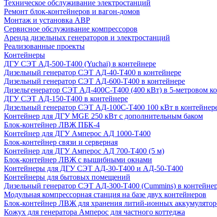
Техническое обслуживание электростанций
Ремонт блок-контейнеров и вагон-домов
Монтаж и установка АВР
Сервисное обслуживание компрессоров
Аренда дизельных генераторов и электростанций
Реализованные проекты
Контейнеры
ДГУ СЭТ АД-500-Т400 (Yuchai) в контейнере
Дизельный генератор СЭТ АД-40-Т400 в контейнере
Дизельный генератор СЭТ АД-600-Т400 в контейнере
Дизельгенератор СЭТ АД-400С-Т400 (400 кВт) в 5-метровом к
ДГУ СЭТ АД-150-Т400 в контейнере
Дизельный генератор СЭТ АД-100С-Т400 100 кВт в контейнер
Контейнер для ДГУ MGE 250 кВт с дополнительным баком
Блок-контейнер ЛВЖ ПБК-4
Контейнер для ДГУ Амперос АД 1000-Т400
Блок-контейнер связи и серверная
Контейнер для ДГУ Амперос АД 700-Т400 (5 м)
Блок-контейнер ЛВЖ с вышибными окнами
Контейнеры для ДГУ СЭТ АД-30-Т400 и АД-50-Т400
Контейнеры для бытовых помещений
Дизельный генератор СЭТ АД-300-Т400 (Cummins) в контейне
Модульная компрессорная станция на базе двух контейнеров
Блок-контейнер ЛВЖ для хранения литий-ионных аккумулятор
Кожух для генератора Амперос для частного коттеджа