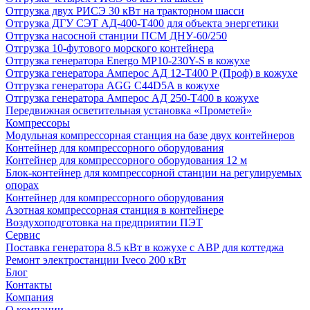
Отгрузка двух РИСЭ 30 кВт на тракторном шасси
Отгрузка ДГУ СЭТ АД-400-Т400 для объекта энергетики
Отгрузка насосной станции ПСМ ДНУ-60/250
Отгрузка 10-футового морского контейнера
Отгрузка генератора Energo MP10-230Y-S в кожухе
Отгрузка генератора Амперос АД 12-Т400 P (Проф) в кожухе
Отгрузка генератора AGG C44D5A в кожухе
Отгрузка генератора Амперос АД 250-Т400 в кожухе
Передвижная осветительная установка «Прометей»
Компрессоры
Модульная компрессорная станция на базе двух контейнеров
Контейнер для компрессорного оборудования
Контейнер для компрессорного оборудования 12 м
Блок-контейнер для компрессорной станции на регулируемых
опорах
Контейнер для компрессорного оборудования
Азотная компрессорная станция в контейнере
Воздухоподготовка на предприятии ПЭТ
Сервис
Поставка генератора 8.5 кВт в кожухе с АВР для коттеджа
Ремонт электростанции Iveco 200 кВт
Блог
Контакты
Компания
О компании