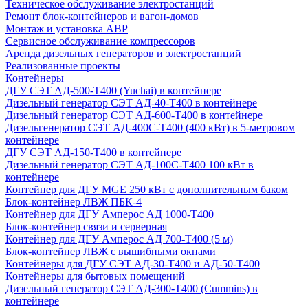
Техническое обслуживание электростанций
Ремонт блок-контейнеров и вагон-домов
Монтаж и установка АВР
Сервисное обслуживание компрессоров
Аренда дизельных генераторов и электростанций
Реализованные проекты
Контейнеры
ДГУ СЭТ АД-500-Т400 (Yuchai) в контейнере
Дизельный генератор СЭТ АД-40-Т400 в контейнере
Дизельный генератор СЭТ АД-600-Т400 в контейнере
Дизельгенератор СЭТ АД-400С-Т400 (400 кВт) в 5-метровом
контейнере
ДГУ СЭТ АД-150-Т400 в контейнере
Дизельный генератор СЭТ АД-100С-Т400 100 кВт в
контейнере
Контейнер для ДГУ MGE 250 кВт с дополнительным баком
Блок-контейнер ЛВЖ ПБК-4
Контейнер для ДГУ Амперос АД 1000-Т400
Блок-контейнер связи и серверная
Контейнер для ДГУ Амперос АД 700-Т400 (5 м)
Блок-контейнер ЛВЖ с вышибными окнами
Контейнеры для ДГУ СЭТ АД-30-Т400 и АД-50-Т400
Контейнеры для бытовых помещений
Дизельный генератор СЭТ АД-300-Т400 (Cummins) в
контейнере