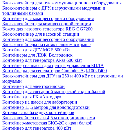
Блок-контейнер для телекоммуникационного оборудования
Блок-контейнеры с ДГУ, нагрузочными модулями и
топливными баками
Контейнер для компрессорного оборудования
Блок-контейнер для компрессорной станции
Кожух для газового генератора REG GG7200
Блок-контейнер для насосной станции
Контейнер для компрессорного оборудования
Блок-контейнеры на санях с люком в крыше
Контейнер для ДГУ MGE 500 кВт
Контейнеры для ЛВЖ, Волгодонск
Контейнер для генератора Aksa 600 кВт
Контейнер на шасси для центра управления БПЛА
Контейнеры для генераторов Cummins АД-100-Т400
Блок-контейнеры для ДГУ на 250 и 400 кВт с нагрузочными
модулями
Контейнер для электросиловой
Контейнер для слесарной мастерской с кран-балкой
Контейнер для ГК «Автодор»
Контейнер на шасси для лаборатории
Контейнер 13,5 метров для водоподготовки
Котельная на базе двух контейнеров
Блок-контейнер связи 4,5 м с кондиционерами
Контейнер-мастерская БКС-2С с кран балкой
Контейнер для генератора 400 кВт