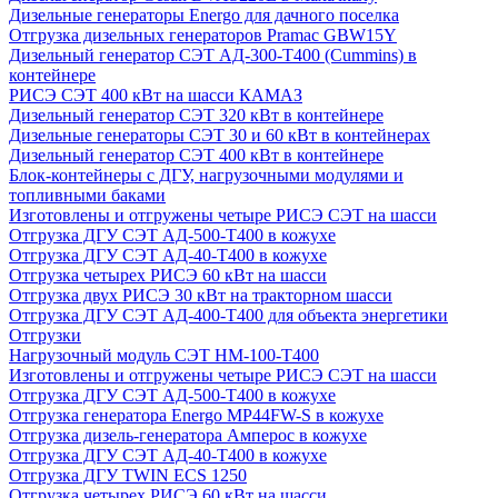
Дизельные генераторы Energo для дачного поселка
Отгрузка дизельных генераторов Pramac GВW15Y
Дизельный генератор СЭТ АД-300-Т400 (Cummins) в
контейнере
РИСЭ СЭТ 400 кВт на шасси КАМАЗ
Дизельный генератор СЭТ 320 кВт в контейнере
Дизельные генераторы СЭТ 30 и 60 кВт в контейнерах
Дизельный генератор СЭТ 400 кВт в контейнере
Блок-контейнеры с ДГУ, нагрузочными модулями и
топливными баками
Изготовлены и отгружены четыре РИСЭ СЭТ на шасси
Отгрузка ДГУ СЭТ АД-500-Т400 в кожухе
Отгрузка ДГУ СЭТ АД-40-Т400 в кожухе
Отгрузка четырех РИСЭ 60 кВт на шасси
Отгрузка двух РИСЭ 30 кВт на тракторном шасси
Отгрузка ДГУ СЭТ АД-400-Т400 для объекта энергетики
Отгрузки
Нагрузочный модуль СЭТ НМ-100-Т400
Изготовлены и отгружены четыре РИСЭ СЭТ на шасси
Отгрузка ДГУ СЭТ АД-500-Т400 в кожухе
Отгрузка генератора Energo MP44FW-S в кожухе
Отгрузка дизель-генератора Амперос в кожухе
Отгрузка ДГУ СЭТ АД-40-Т400 в кожухе
Отгрузка ДГУ TWIN ECS 1250
Отгрузка четырех РИСЭ 60 кВт на шасси