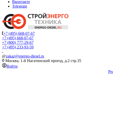
Вконтакте
Telegram
+7 (495) 668-07-67
+7 (495) 668-07-67
+7 (800) 777-29-67
+7 (495) 233-93-59
@
zakaz@energo-diesel.ru
Москва, 1-й Нагатинский проезд, д.2 стр.35
Войти
Ре