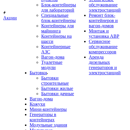
Блок-контейнеры
обслуживание
для лабораторий
электростанций
Специальные
Ремонт блок-
Акции
блок-контейнеры
контейнеров и
Контейнеры для
вагон-домов
майнинга
Монтаж и
Контейнеры на
установка АВР
шасси
Сервисное
Контейнерные
обслуживание
АЗС
компрессоров
Вагон-дома
Аренда
Туалетные
дизельных
модули
генераторов и
Бытовки
электростанций
Бытовки
строительные
Бытовки жилые
Бытовки дачные
Вагон-дома
Кожухи
Мини-контейнеры
Генераторы в
контейнерах
Модульные здания