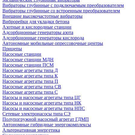
Вибраторы глубинные с подключаемым преобразователем
Вибраторы глубинные со встроенным преобразователем
Внешние высокочастотные вибраторы
Виброрейки для укладки бетона
Азотные и кислородные станции
Адсорбционные генераторы азота
Адсорбционные генераторы кислорода
Автономные мобильные опрессовочные центры
Прицепы
Насосные станции
Насосные станции МДН
Насосные станции ПСМ
Насосные агрегаты типа Д
Насосные агрегаты типа К
Насосные агрегаты типа П
Насосные агрегаты типа СВ
Насосные агрегаты типа С
Насосы и насосные агрегаты типа ЦГ
Насосы и насосные агрегаты типа НК
Насосы и насосные агрегаты типа НПС
Сетевые электронасосы типа СЭ
Полупогружной насосный агрегат ГДМП
Автономные гибридные энергокомплексы
Альтернативная энергетика