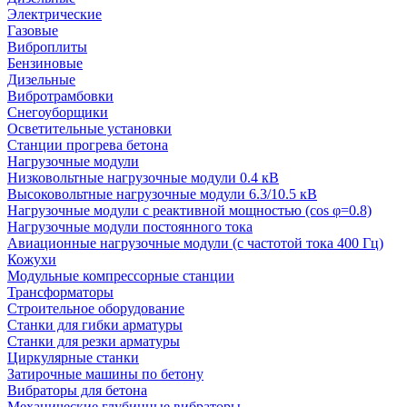
Электрические
Газовые
Виброплиты
Бензиновые
Дизельные
Вибротрамбовки
Снегоуборщики
Осветительные установки
Станции прогрева бетона
Нагрузочные модули
Низковольтные нагрузочные модули 0.4 кВ
Высоковольтные нагрузочные модули 6.3/10.5 кВ
Нагрузочные модули с реактивной мощностью (cos φ=0.8)
Нагрузочные модули постоянного тока
Авиационные нагрузочные модули (с частотой тока 400 Гц)
Кожухи
Модульные компрессорные станции
Трансформаторы
Строительное оборудование
Станки для гибки арматуры
Станки для резки арматуры
Циркулярные станки
Затирочные машины по бетону
Вибраторы для бетона
Механические глубинные вибраторы