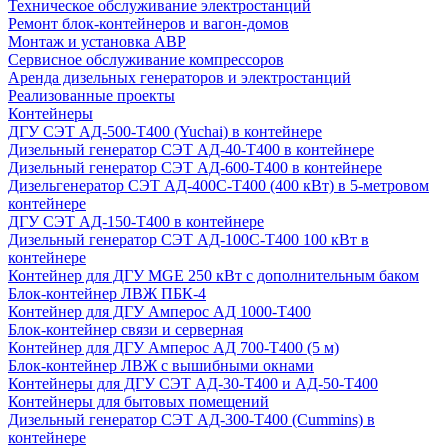
Техническое обслуживание электростанций
Ремонт блок-контейнеров и вагон-домов
Монтаж и установка АВР
Сервисное обслуживание компрессоров
Аренда дизельных генераторов и электростанций
Реализованные проекты
Контейнеры
ДГУ СЭТ АД-500-Т400 (Yuchai) в контейнере
Дизельный генератор СЭТ АД-40-Т400 в контейнере
Дизельный генератор СЭТ АД-600-Т400 в контейнере
Дизельгенератор СЭТ АД-400С-Т400 (400 кВт) в 5-метровом
контейнере
ДГУ СЭТ АД-150-Т400 в контейнере
Дизельный генератор СЭТ АД-100С-Т400 100 кВт в
контейнере
Контейнер для ДГУ MGE 250 кВт с дополнительным баком
Блок-контейнер ЛВЖ ПБК-4
Контейнер для ДГУ Амперос АД 1000-Т400
Блок-контейнер связи и серверная
Контейнер для ДГУ Амперос АД 700-Т400 (5 м)
Блок-контейнер ЛВЖ с вышибными окнами
Контейнеры для ДГУ СЭТ АД-30-Т400 и АД-50-Т400
Контейнеры для бытовых помещений
Дизельный генератор СЭТ АД-300-Т400 (Cummins) в
контейнере