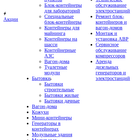
Блок-контейнеры
обслуживание
для лабораторий
электростанций
Специальные
Ремонт блок-
Акции
блок-контейнеры
контейнеров и
Контейнеры для
вагон-домов
майнинга
Монтаж и
Контейнеры на
установка АВР
шасси
Сервисное
Контейнерные
обслуживание
АЗС
компрессоров
Вагон-дома
Аренда
Туалетные
дизельных
модули
генераторов и
Бытовки
электростанций
Бытовки
строительные
Бытовки жилые
Бытовки дачные
Вагон-дома
Кожухи
Мини-контейнеры
Генераторы в
контейнерах
Модульные здания