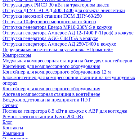
Отгрузка двух РИСЭ 30 кВт на тракторном шасси
Отгрузка ДГУ СЭТ АД-400-Т400 для объекта энергетики
Отгрузка насосной станции ПСМ ДНУ-60/250
Отгрузка 10-футового морского контейнера
Отгрузка генератора Energo MP10-230Y-S в кожухе
Отгрузка генератора Амперос АД 12-Т400 P (Проф) в кожухе
Отгрузка генератора AGG C44D5A в кожухе
Отгрузка генератора Амперос АД 250-Т400 в кожухе
Передвижная осветительная установка «Прометей»
Компрессоры
Модульная компрессорная станция на базе двух контейнеров
Контейнер для компрессорного оборудования
Контейнер для компрессорного оборудования 12 м
Блок-контейнер для компрессорной станции на регулируемых
опорах
Контейнер для компрессорного оборудования
Азотная компрессорная станция в контейнере
Воздухоподготовка на предприятии ПЭТ
Сервис
Поставка генератора 8.5 кВт в кожухе с АВР для коттеджа
Ремонт электростанции Iveco 200 кВт
Блог
Контакты
Компания
О компании