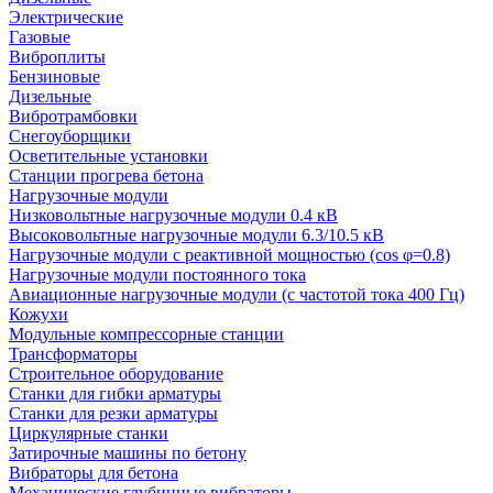
Электрические
Газовые
Виброплиты
Бензиновые
Дизельные
Вибротрамбовки
Снегоуборщики
Осветительные установки
Станции прогрева бетона
Нагрузочные модули
Низковольтные нагрузочные модули 0.4 кВ
Высоковольтные нагрузочные модули 6.3/10.5 кВ
Нагрузочные модули с реактивной мощностью (cos φ=0.8)
Нагрузочные модули постоянного тока
Авиационные нагрузочные модули (с частотой тока 400 Гц)
Кожухи
Модульные компрессорные станции
Трансформаторы
Строительное оборудование
Станки для гибки арматуры
Станки для резки арматуры
Циркулярные станки
Затирочные машины по бетону
Вибраторы для бетона
Механические глубинные вибраторы