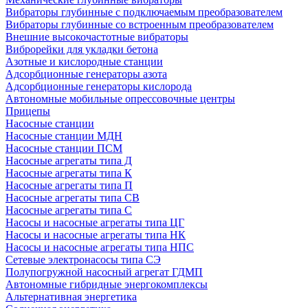
Вибраторы глубинные с подключаемым преобразователем
Вибраторы глубинные со встроенным преобразователем
Внешние высокочастотные вибраторы
Виброрейки для укладки бетона
Азотные и кислородные станции
Адсорбционные генераторы азота
Адсорбционные генераторы кислорода
Автономные мобильные опрессовочные центры
Прицепы
Насосные станции
Насосные станции МДН
Насосные станции ПСМ
Насосные агрегаты типа Д
Насосные агрегаты типа К
Насосные агрегаты типа П
Насосные агрегаты типа СВ
Насосные агрегаты типа С
Насосы и насосные агрегаты типа ЦГ
Насосы и насосные агрегаты типа НК
Насосы и насосные агрегаты типа НПС
Сетевые электронасосы типа СЭ
Полупогружной насосный агрегат ГДМП
Автономные гибридные энергокомплексы
Альтернативная энергетика