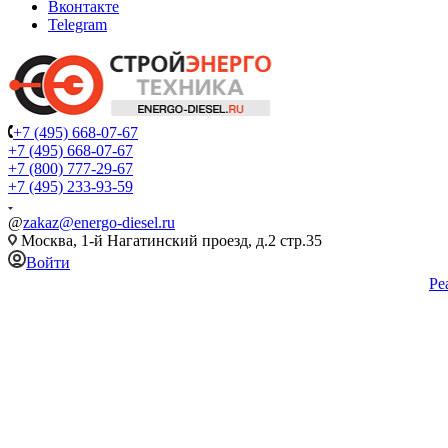
Вконтакте
Telegram
+7 (495) 668-07-67
+7 (495) 668-07-67
+7 (800) 777-29-67
+7 (495) 233-93-59
@
zakaz@energo-diesel.ru
Москва, 1-й Нагатинский проезд, д.2 стр.35
Войти
Ре