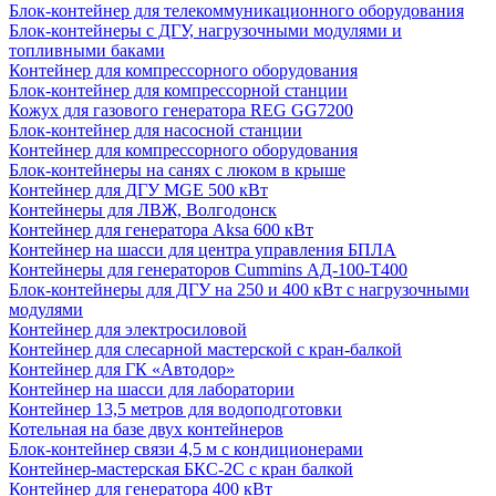
Блок-контейнер для телекоммуникационного оборудования
Блок-контейнеры с ДГУ, нагрузочными модулями и
топливными баками
Контейнер для компрессорного оборудования
Блок-контейнер для компрессорной станции
Кожух для газового генератора REG GG7200
Блок-контейнер для насосной станции
Контейнер для компрессорного оборудования
Блок-контейнеры на санях с люком в крыше
Контейнер для ДГУ MGE 500 кВт
Контейнеры для ЛВЖ, Волгодонск
Контейнер для генератора Aksa 600 кВт
Контейнер на шасси для центра управления БПЛА
Контейнеры для генераторов Cummins АД-100-Т400
Блок-контейнеры для ДГУ на 250 и 400 кВт с нагрузочными
модулями
Контейнер для электросиловой
Контейнер для слесарной мастерской с кран-балкой
Контейнер для ГК «Автодор»
Контейнер на шасси для лаборатории
Контейнер 13,5 метров для водоподготовки
Котельная на базе двух контейнеров
Блок-контейнер связи 4,5 м с кондиционерами
Контейнер-мастерская БКС-2С с кран балкой
Контейнер для генератора 400 кВт