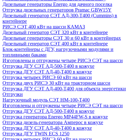
Дизельные генераторы Energo для дачного поселка
Отгрузка дизельных генераторов Pramac GВW15Y
Дизельный генератор СЭТ АД-300-Т400 (Cummins) в
контейнере
РИСЭ СЭТ 400 кВт на шасси КАМАЗ
Дизельный генератор СЭТ 320 кВт в контейнере
Дизельные генераторы СЭТ 30 и 60 кВт в контейнерах
Дизельный генератор СЭТ 400 кВт в контейнере
Блок-контейнеры с ДГУ, нагрузочными модулями и
топливными баками
Изготовлены и отгружены четыре РИСЭ СЭТ на шасси
Отгрузка ДГУ СЭТ АД-500-Т400 в кожухе
Отгрузка ДГУ СЭТ АД-40-Т400 в кожухе
Отгрузка четырех РИСЭ 60 кВт на шасси
Отгрузка двух РИСЭ 30 кВт на тракторном шасси
Отгрузка ДГУ СЭТ АД-400-Т400 для объекта энергетики
Отгрузки
Нагрузочный модуль СЭТ НМ-100-Т400
Изготовлены и отгружены четыре РИСЭ СЭТ на шасси
Отгрузка ДГУ СЭТ АД-500-Т400 в кожухе
Отгрузка генератора Energo MP44FW-S в кожухе
Отгрузка дизель-генератора Амперос в кожухе
Отгрузка ДГУ СЭТ АД-40-Т400 в кожухе
Отгрузка ДГУ TWIN ECS 1250
Отгрузка четырех РИСЭ 60 кВт на шасси