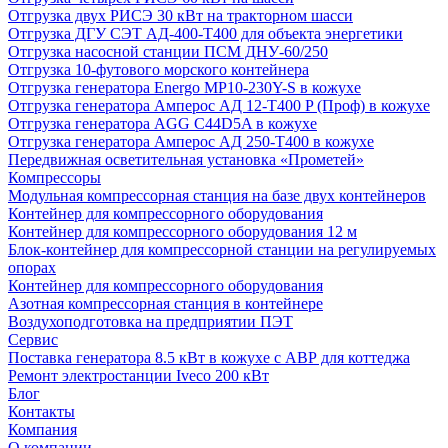
Отгрузка двух РИСЭ 30 кВт на тракторном шасси
Отгрузка ДГУ СЭТ АД-400-Т400 для объекта энергетики
Отгрузка насосной станции ПСМ ДНУ-60/250
Отгрузка 10-футового морского контейнера
Отгрузка генератора Energo MP10-230Y-S в кожухе
Отгрузка генератора Амперос АД 12-Т400 P (Проф) в кожухе
Отгрузка генератора AGG C44D5A в кожухе
Отгрузка генератора Амперос АД 250-Т400 в кожухе
Передвижная осветительная установка «Прометей»
Компрессоры
Модульная компрессорная станция на базе двух контейнеров
Контейнер для компрессорного оборудования
Контейнер для компрессорного оборудования 12 м
Блок-контейнер для компрессорной станции на регулируемых
опорах
Контейнер для компрессорного оборудования
Азотная компрессорная станция в контейнере
Воздухоподготовка на предприятии ПЭТ
Сервис
Поставка генератора 8.5 кВт в кожухе с АВР для коттеджа
Ремонт электростанции Iveco 200 кВт
Блог
Контакты
Компания
О компании