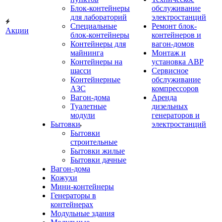
Блок-контейнеры
обслуживание
для лабораторий
электростанций
Специальные
Ремонт блок-
Акции
блок-контейнеры
контейнеров и
Контейнеры для
вагон-домов
майнинга
Монтаж и
Контейнеры на
установка АВР
шасси
Сервисное
Контейнерные
обслуживание
АЗС
компрессоров
Вагон-дома
Аренда
Туалетные
дизельных
модули
генераторов и
Бытовки
электростанций
Бытовки
строительные
Бытовки жилые
Бытовки дачные
Вагон-дома
Кожухи
Мини-контейнеры
Генераторы в
контейнерах
Модульные здания