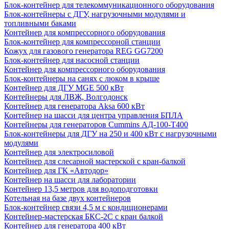
Блок-контейнер для телекоммуникационного оборудования
Блок-контейнеры с ДГУ, нагрузочными модулями и
топливными баками
Контейнер для компрессорного оборудования
Блок-контейнер для компрессорной станции
Кожух для газового генератора REG GG7200
Блок-контейнер для насосной станции
Контейнер для компрессорного оборудования
Блок-контейнеры на санях с люком в крыше
Контейнер для ДГУ MGE 500 кВт
Контейнеры для ЛВЖ, Волгодонск
Контейнер для генератора Aksa 600 кВт
Контейнер на шасси для центра управления БПЛА
Контейнеры для генераторов Cummins АД-100-Т400
Блок-контейнеры для ДГУ на 250 и 400 кВт с нагрузочными
модулями
Контейнер для электросиловой
Контейнер для слесарной мастерской с кран-балкой
Контейнер для ГК «Автодор»
Контейнер на шасси для лаборатории
Контейнер 13,5 метров для водоподготовки
Котельная на базе двух контейнеров
Блок-контейнер связи 4,5 м с кондиционерами
Контейнер-мастерская БКС-2С с кран балкой
Контейнер для генератора 400 кВт