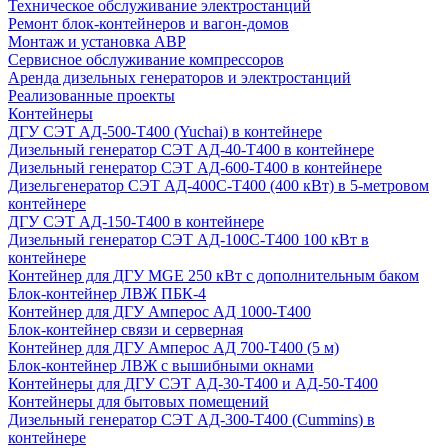
Техническое обслуживание электростанций
Ремонт блок-контейнеров и вагон-домов
Монтаж и установка АВР
Сервисное обслуживание компрессоров
Аренда дизельных генераторов и электростанций
Реализованные проекты
Контейнеры
ДГУ СЭТ АД-500-Т400 (Yuchai) в контейнере
Дизельный генератор СЭТ АД-40-Т400 в контейнере
Дизельный генератор СЭТ АД-600-Т400 в контейнере
Дизельгенератор СЭТ АД-400С-Т400 (400 кВт) в 5-метровом
контейнере
ДГУ СЭТ АД-150-Т400 в контейнере
Дизельный генератор СЭТ АД-100С-Т400 100 кВт в
контейнере
Контейнер для ДГУ MGE 250 кВт с дополнительным баком
Блок-контейнер ЛВЖ ПБК-4
Контейнер для ДГУ Амперос АД 1000-Т400
Блок-контейнер связи и серверная
Контейнер для ДГУ Амперос АД 700-Т400 (5 м)
Блок-контейнер ЛВЖ с вышибными окнами
Контейнеры для ДГУ СЭТ АД-30-Т400 и АД-50-Т400
Контейнеры для бытовых помещений
Дизельный генератор СЭТ АД-300-Т400 (Cummins) в
контейнере