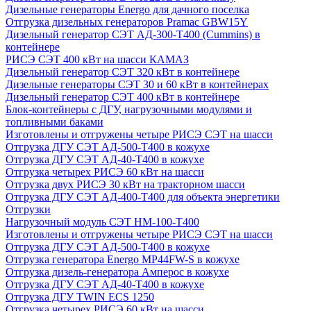
Дизельные генераторы Energo для дачного поселка
Отгрузка дизельных генераторов Pramac GВW15Y
Дизельный генератор СЭТ АД-300-Т400 (Cummins) в
контейнере
РИСЭ СЭТ 400 кВт на шасси КАМАЗ
Дизельный генератор СЭТ 320 кВт в контейнере
Дизельные генераторы СЭТ 30 и 60 кВт в контейнерах
Дизельный генератор СЭТ 400 кВт в контейнере
Блок-контейнеры с ДГУ, нагрузочными модулями и
топливными баками
Изготовлены и отгружены четыре РИСЭ СЭТ на шасси
Отгрузка ДГУ СЭТ АД-500-Т400 в кожухе
Отгрузка ДГУ СЭТ АД-40-Т400 в кожухе
Отгрузка четырех РИСЭ 60 кВт на шасси
Отгрузка двух РИСЭ 30 кВт на тракторном шасси
Отгрузка ДГУ СЭТ АД-400-Т400 для объекта энергетики
Отгрузки
Нагрузочный модуль СЭТ НМ-100-Т400
Изготовлены и отгружены четыре РИСЭ СЭТ на шасси
Отгрузка ДГУ СЭТ АД-500-Т400 в кожухе
Отгрузка генератора Energo MP44FW-S в кожухе
Отгрузка дизель-генератора Амперос в кожухе
Отгрузка ДГУ СЭТ АД-40-Т400 в кожухе
Отгрузка ДГУ TWIN ECS 1250
Отгрузка четырех РИСЭ 60 кВт на шасси