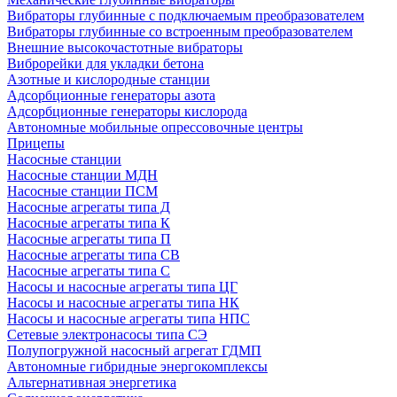
Вибраторы глубинные с подключаемым преобразователем
Вибраторы глубинные со встроенным преобразователем
Внешние высокочастотные вибраторы
Виброрейки для укладки бетона
Азотные и кислородные станции
Адсорбционные генераторы азота
Адсорбционные генераторы кислорода
Автономные мобильные опрессовочные центры
Прицепы
Насосные станции
Насосные станции МДН
Насосные станции ПСМ
Насосные агрегаты типа Д
Насосные агрегаты типа К
Насосные агрегаты типа П
Насосные агрегаты типа СВ
Насосные агрегаты типа С
Насосы и насосные агрегаты типа ЦГ
Насосы и насосные агрегаты типа НК
Насосы и насосные агрегаты типа НПС
Сетевые электронасосы типа СЭ
Полупогружной насосный агрегат ГДМП
Автономные гибридные энергокомплексы
Альтернативная энергетика