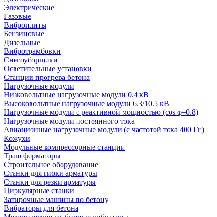
Электрические
Газовые
Виброплиты
Бензиновые
Дизельные
Вибротрамбовки
Снегоуборщики
Осветительные установки
Станции прогрева бетона
Нагрузочные модули
Низковольтные нагрузочные модули 0.4 кВ
Высоковольтные нагрузочные модули 6.3/10.5 кВ
Нагрузочные модули с реактивной мощностью (cos φ=0.8)
Нагрузочные модули постоянного тока
Авиационные нагрузочные модули (с частотой тока 400 Гц)
Кожухи
Модульные компрессорные станции
Трансформаторы
Строительное оборудование
Станки для гибки арматуры
Станки для резки арматуры
Циркулярные станки
Затирочные машины по бетону
Вибраторы для бетона
Механические глубинные вибраторы