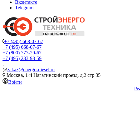
Вконтакте
Telegram
+7 (495) 668-07-67
+7 (495) 668-07-67
+7 (800) 777-29-67
+7 (495) 233-93-59
@
zakaz@energo-diesel.ru
Москва, 1-й Нагатинский проезд, д.2 стр.35
Войти
Ре