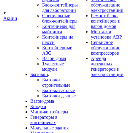
Блок-контейнеры
обслуживание
для лабораторий
электростанций
Специальные
Ремонт блок-
Акции
блок-контейнеры
контейнеров и
Контейнеры для
вагон-домов
майнинга
Монтаж и
Контейнеры на
установка АВР
шасси
Сервисное
Контейнерные
обслуживание
АЗС
компрессоров
Вагон-дома
Аренда
Туалетные
дизельных
модули
генераторов и
Бытовки
электростанций
Бытовки
строительные
Бытовки жилые
Бытовки дачные
Вагон-дома
Кожухи
Мини-контейнеры
Генераторы в
контейнерах
Модульные здания