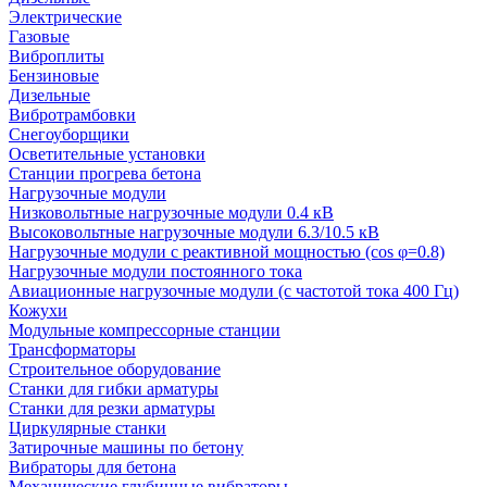
Электрические
Газовые
Виброплиты
Бензиновые
Дизельные
Вибротрамбовки
Снегоуборщики
Осветительные установки
Станции прогрева бетона
Нагрузочные модули
Низковольтные нагрузочные модули 0.4 кВ
Высоковольтные нагрузочные модули 6.3/10.5 кВ
Нагрузочные модули с реактивной мощностью (cos φ=0.8)
Нагрузочные модули постоянного тока
Авиационные нагрузочные модули (с частотой тока 400 Гц)
Кожухи
Модульные компрессорные станции
Трансформаторы
Строительное оборудование
Станки для гибки арматуры
Станки для резки арматуры
Циркулярные станки
Затирочные машины по бетону
Вибраторы для бетона
Механические глубинные вибраторы