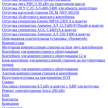
Отгрузка двух РИСЭ 30 кВт на тракторном шасси
Отгрузка ДГУ СЭТ АД-400-Т400 для объекта энергетики
Отгрузка насосной станции ПСМ ДНУ-60/250
Отгрузка 10-футового морского контейнера
Отгрузка генератора Energo MP10-230Y-S в кожухе
Отгрузка генератора Амперос АД 12-Т400 P (Проф) в кожухе
Отгрузка генератора AGG C44D5A в кожухе
Отгрузка генератора Амперос АД 250-Т400 в кожухе
Передвижная осветительная установка «Прометей»
Компрессоры
Модульная компрессорная станция на базе двух контейнеров
Контейнер для компрессорного оборудования
Контейнер для компрессорного оборудования 12 м
Блок-контейнер для компрессорной станции на регулируемых
опорах
Контейнер для компрессорного оборудования
Азотная компрессорная станция в контейнере
Воздухоподготовка на предприятии ПЭТ
Сервис
Поставка генератора 8.5 кВт в кожухе с АВР для коттеджа
Ремонт электростанции Iveco 200 кВт
Блог
Контакты
Компания
О компании