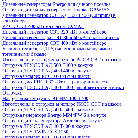
Дизельные генераторы Energo для дачного поселка
Отгрузка дизельных генераторов Pramac GВW15Y
Дизельный генератор СЭТ АД-300-Т400 (Cummins) в
контейнере
РИСЭ СЭТ 400 кВт на шасси КАМАЗ
Дизельный генератор СЭТ 320 кВт в контейнере
Дизельные генераторы СЭТ 30 и 60 кВт в контейнерах
Дизельный генератор СЭТ 400 кВт в контейнере
Блок-контейнеры с ДГУ, нагрузочными модулями и
топливными баками
Изготовлены и отгружены четыре РИСЭ СЭТ на шасси
Отгрузка ДГУ СЭТ АД-500-Т400 в кожухе
Отгрузка ДГУ СЭТ АД-40-Т400 в кожухе
Отгрузка четырех РИСЭ 60 кВт на шасси
Отгрузка двух РИСЭ 30 кВт на тракторном шасси
Отгрузка ДГУ СЭТ АД-400-Т400 для объекта энергетики
Отгрузки
Нагрузочный модуль СЭТ НМ-100-Т400
Изготовлены и отгружены четыре РИСЭ СЭТ на шасси
Отгрузка ДГУ СЭТ АД-500-Т400 в кожухе
Отгрузка генератора Energo MP44FW-S в кожухе
Отгрузка дизель-генератора Амперос в кожухе
Отгрузка ДГУ СЭТ АД-40-Т400 в кожухе
Отгрузка ДГУ TWIN ECS 1250
Отгрузка четырех РИСЭ 60 кВт на шасси