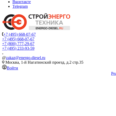
Вконтакте
Telegram
+7 (495) 668-07-67
+7 (495) 668-07-67
+7 (800) 777-29-67
+7 (495) 233-93-59
@
zakaz@energo-diesel.ru
Москва, 1-й Нагатинский проезд, д.2 стр.35
Войти
Ре