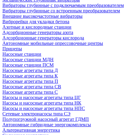
Вибраторы глубинные с подключаемым преобразователем
Вибраторы глубинные со встроенным преобразователем
Внешние высокочастотные вибраторы
Виброрейки для укладки бетона
Азотные и кислородные станции
Адсорбционные генераторы азота
Адсорбционные генераторы кислорода
Автономные мобильные опрессовочные центры
Прицепы
Насосные станции
Насосные станции МДН
Насосные станции ПСМ
Насосные агрегаты типа Д
Насосные агрегаты типа К
Насосные агрегаты типа П
Насосные агрегаты типа СВ
Насосные агрегаты типа С
Насосы и насосные агрегаты типа ЦГ
Насосы и насосные агрегаты типа НК
Насосы и насосные агрегаты типа НПС
Сетевые электронасосы типа СЭ
Полупогружной насосный агрегат ГДМП
Автономные гибридные энергокомплексы
Альтернативная энергетика