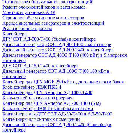
Техническое обслуживание электростанций
Ремонт блок-контейнеров и вагон-домов
Монтаж и установка АВР
Сервисное обслуживание компрессоров
Аренда дизельных генераторов и электростанций
Реализованные проекты
Контейнеры
ДГУ СЭТ АД-500-Т400 (Yuchai) в контейнере
Дизельный генератор СЭТ АД-40-Т400 в контейнере
Дизельный генератор СЭТ АД-600-Т400 в контейнере
Дизельгенератор СЭТ АД-400С-Т400 (400 кВт) в 5-метровом
контейнере
ДГУ СЭТ АД-150-Т400 в контейнере
Дизельный генератор СЭТ АД-100С-Т400 100 кВт в
контейнере
Контейнер для ДГУ MGE 250 кВт с дополнительным баком
Блок-контейнер ЛВЖ ПБК-4
Контейнер для ДГУ Амперос АД 1000-Т400
Блок-контейнер связи и серверная
Контейнер для ДГУ Амперос АД 700-Т400 (5 м)
Блок-контейнер ЛВЖ с вышибными окнами
Контейнеры для ДГУ СЭТ АД-30-Т400 и АД-50-Т400
Контейнеры для бытовых помещений
Дизельный генератор СЭТ АД-300-Т400 (Cummins) в
контейнере