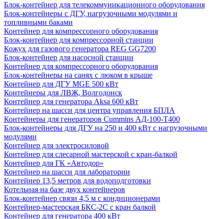
Блок-контейнер для телекоммуникационного оборудования
Блок-контейнеры с ДГУ, нагрузочными модулями и
топливными баками
Контейнер для компрессорного оборудования
Блок-контейнер для компрессорной станции
Кожух для газового генератора REG GG7200
Блок-контейнер для насосной станции
Контейнер для компрессорного оборудования
Блок-контейнеры на санях с люком в крыше
Контейнер для ДГУ MGE 500 кВт
Контейнеры для ЛВЖ, Волгодонск
Контейнер для генератора Aksa 600 кВт
Контейнер на шасси для центра управления БПЛА
Контейнеры для генераторов Cummins АД-100-Т400
Блок-контейнеры для ДГУ на 250 и 400 кВт с нагрузочными
модулями
Контейнер для электросиловой
Контейнер для слесарной мастерской с кран-балкой
Контейнер для ГК «Автодор»
Контейнер на шасси для лаборатории
Контейнер 13,5 метров для водоподготовки
Котельная на базе двух контейнеров
Блок-контейнер связи 4,5 м с кондиционерами
Контейнер-мастерская БКС-2С с кран балкой
Контейнер для генератора 400 кВт