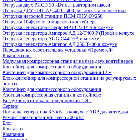
Отгрузка двух РИСЭ 30 кВт на тракторном шасси
Отгрузка ДГУ СЭТ АД-400-Т400 для объекта энергетики
Отгрузка насосной станции ПСМ ДНУ-60/250
Отгрузка 10-футового морского контейнера
Отгрузка генератора Energo MP10-230Y-S в кожухе
Отгрузка генератора Амперос АД 12-Т400 P (Проф) в кожухе
Отгрузка генератора AGG C44D5A в кожухе
Отгрузка генератора Амперос АД 250-Т400 в кожухе
Передвижная осветительная установка «Прометей»
Компрессоры
Модульная компрессорная станция на базе двух контейнеров
Контейнер для компрессорного оборудования
Контейнер для компрессорного оборудования 12 м
Блок-контейнер для компрессорной станции на регулируемых
опорах
Контейнер для компрессорного оборудования
Азотная компрессорная станция в контейнере
Воздухоподготовка на предприятии ПЭТ
Сервис
Поставка генератора 8.5 кВт в кожухе с АВР для коттеджа
Ремонт электростанции Iveco 200 кВт
Блог
Контакты
Компания
О компании