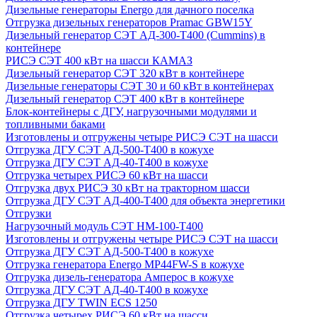
Дизельные генераторы Energo для дачного поселка
Отгрузка дизельных генераторов Pramac GВW15Y
Дизельный генератор СЭТ АД-300-Т400 (Cummins) в
контейнере
РИСЭ СЭТ 400 кВт на шасси КАМАЗ
Дизельный генератор СЭТ 320 кВт в контейнере
Дизельные генераторы СЭТ 30 и 60 кВт в контейнерах
Дизельный генератор СЭТ 400 кВт в контейнере
Блок-контейнеры с ДГУ, нагрузочными модулями и
топливными баками
Изготовлены и отгружены четыре РИСЭ СЭТ на шасси
Отгрузка ДГУ СЭТ АД-500-Т400 в кожухе
Отгрузка ДГУ СЭТ АД-40-Т400 в кожухе
Отгрузка четырех РИСЭ 60 кВт на шасси
Отгрузка двух РИСЭ 30 кВт на тракторном шасси
Отгрузка ДГУ СЭТ АД-400-Т400 для объекта энергетики
Отгрузки
Нагрузочный модуль СЭТ НМ-100-Т400
Изготовлены и отгружены четыре РИСЭ СЭТ на шасси
Отгрузка ДГУ СЭТ АД-500-Т400 в кожухе
Отгрузка генератора Energo MP44FW-S в кожухе
Отгрузка дизель-генератора Амперос в кожухе
Отгрузка ДГУ СЭТ АД-40-Т400 в кожухе
Отгрузка ДГУ TWIN ECS 1250
Отгрузка четырех РИСЭ 60 кВт на шасси