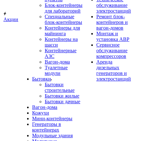
Блок-контейнеры
обслуживание
для лабораторий
электростанций
Специальные
Ремонт блок-
Акции
блок-контейнеры
контейнеров и
Контейнеры для
вагон-домов
майнинга
Монтаж и
Контейнеры на
установка АВР
шасси
Сервисное
Контейнерные
обслуживание
АЗС
компрессоров
Вагон-дома
Аренда
Туалетные
дизельных
модули
генераторов и
Бытовки
электростанций
Бытовки
строительные
Бытовки жилые
Бытовки дачные
Вагон-дома
Кожухи
Мини-контейнеры
Генераторы в
контейнерах
Модульные здания