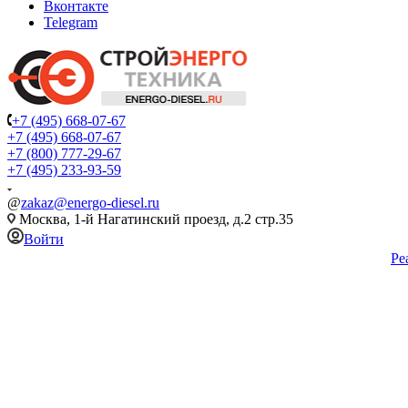
Вконтакте
Telegram
+7 (495) 668-07-67
+7 (495) 668-07-67
+7 (800) 777-29-67
+7 (495) 233-93-59
@
zakaz@energo-diesel.ru
Москва, 1-й Нагатинский проезд, д.2 стр.35
Войти
Ре