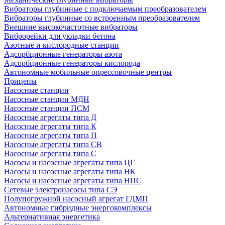
Вибраторы глубинные с подключаемым преобразователем
Вибраторы глубинные со встроенным преобразователем
Внешние высокочастотные вибраторы
Виброрейки для укладки бетона
Азотные и кислородные станции
Адсорбционные генераторы азота
Адсорбционные генераторы кислорода
Автономные мобильные опрессовочные центры
Прицепы
Насосные станции
Насосные станции МДН
Насосные станции ПСМ
Насосные агрегаты типа Д
Насосные агрегаты типа К
Насосные агрегаты типа П
Насосные агрегаты типа СВ
Насосные агрегаты типа С
Насосы и насосные агрегаты типа ЦГ
Насосы и насосные агрегаты типа НК
Насосы и насосные агрегаты типа НПС
Сетевые электронасосы типа СЭ
Полупогружной насосный агрегат ГДМП
Автономные гибридные энергокомплексы
Альтернативная энергетика