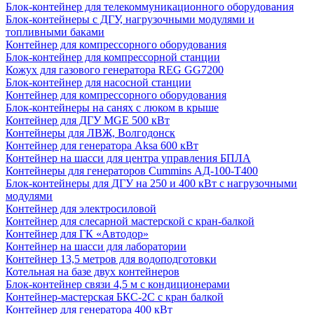
Блок-контейнер для телекоммуникационного оборудования
Блок-контейнеры с ДГУ, нагрузочными модулями и
топливными баками
Контейнер для компрессорного оборудования
Блок-контейнер для компрессорной станции
Кожух для газового генератора REG GG7200
Блок-контейнер для насосной станции
Контейнер для компрессорного оборудования
Блок-контейнеры на санях с люком в крыше
Контейнер для ДГУ MGE 500 кВт
Контейнеры для ЛВЖ, Волгодонск
Контейнер для генератора Aksa 600 кВт
Контейнер на шасси для центра управления БПЛА
Контейнеры для генераторов Cummins АД-100-Т400
Блок-контейнеры для ДГУ на 250 и 400 кВт с нагрузочными
модулями
Контейнер для электросиловой
Контейнер для слесарной мастерской с кран-балкой
Контейнер для ГК «Автодор»
Контейнер на шасси для лаборатории
Контейнер 13,5 метров для водоподготовки
Котельная на базе двух контейнеров
Блок-контейнер связи 4,5 м с кондиционерами
Контейнер-мастерская БКС-2С с кран балкой
Контейнер для генератора 400 кВт