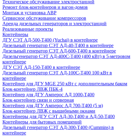
Техническое обслуживание электростанций
Ремонт блок-контейнеров и вагон-домов
Монтаж и установка АВР
Сервисное обслуживание компрессоров
Аренда дизельных генераторов и электростанций
Реализованные проекты
Контейнеры
ДГУ СЭТ АД-500-Т400 (Yuchai) в контейнере
Дизельный генератор СЭТ АД-40-Т400 в контейнере
Дизельный генератор СЭТ АД-600-Т400 в контейнере
Дизельгенератор СЭТ АД-400С-Т400 (400 кВт) в 5-метровом
контейнере
ДГУ СЭТ АД-150-Т400 в контейнере
Дизельный генератор СЭТ АД-100С-Т400 100 кВт в
контейнере
Контейнер для ДГУ MGE 250 кВт с дополнительным баком
Блок-контейнер ЛВЖ ПБК-4
Контейнер для ДГУ Амперос АД 1000-Т400
Блок-контейнер связи и серверная
Контейнер для ДГУ Амперос АД 700-Т400 (5 м)
Блок-контейнер ЛВЖ с вышибными окнами
Контейнеры для ДГУ СЭТ АД-30-Т400 и АД-50-Т400
Контейнеры для бытовых помещений
Дизельный генератор СЭТ АД-300-Т400 (Cummins) в
контейнере