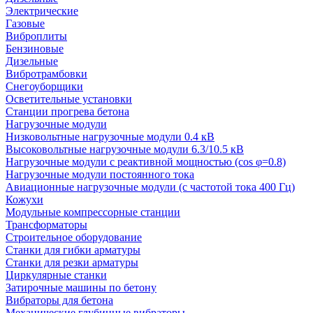
Электрические
Газовые
Виброплиты
Бензиновые
Дизельные
Вибротрамбовки
Снегоуборщики
Осветительные установки
Станции прогрева бетона
Нагрузочные модули
Низковольтные нагрузочные модули 0.4 кВ
Высоковольтные нагрузочные модули 6.3/10.5 кВ
Нагрузочные модули с реактивной мощностью (cos φ=0.8)
Нагрузочные модули постоянного тока
Авиационные нагрузочные модули (с частотой тока 400 Гц)
Кожухи
Модульные компрессорные станции
Трансформаторы
Строительное оборудование
Станки для гибки арматуры
Станки для резки арматуры
Циркулярные станки
Затирочные машины по бетону
Вибраторы для бетона
Механические глубинные вибраторы