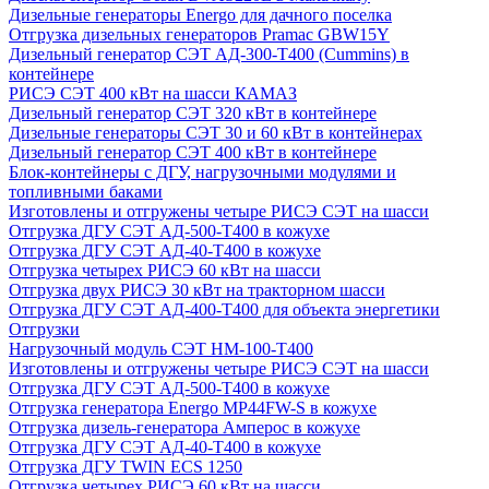
Дизельные генераторы Energo для дачного поселка
Отгрузка дизельных генераторов Pramac GВW15Y
Дизельный генератор СЭТ АД-300-Т400 (Cummins) в
контейнере
РИСЭ СЭТ 400 кВт на шасси КАМАЗ
Дизельный генератор СЭТ 320 кВт в контейнере
Дизельные генераторы СЭТ 30 и 60 кВт в контейнерах
Дизельный генератор СЭТ 400 кВт в контейнере
Блок-контейнеры с ДГУ, нагрузочными модулями и
топливными баками
Изготовлены и отгружены четыре РИСЭ СЭТ на шасси
Отгрузка ДГУ СЭТ АД-500-Т400 в кожухе
Отгрузка ДГУ СЭТ АД-40-Т400 в кожухе
Отгрузка четырех РИСЭ 60 кВт на шасси
Отгрузка двух РИСЭ 30 кВт на тракторном шасси
Отгрузка ДГУ СЭТ АД-400-Т400 для объекта энергетики
Отгрузки
Нагрузочный модуль СЭТ НМ-100-Т400
Изготовлены и отгружены четыре РИСЭ СЭТ на шасси
Отгрузка ДГУ СЭТ АД-500-Т400 в кожухе
Отгрузка генератора Energo MP44FW-S в кожухе
Отгрузка дизель-генератора Амперос в кожухе
Отгрузка ДГУ СЭТ АД-40-Т400 в кожухе
Отгрузка ДГУ TWIN ECS 1250
Отгрузка четырех РИСЭ 60 кВт на шасси