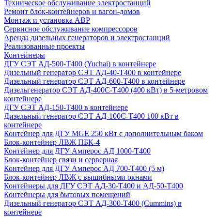
Техническое обслуживание электростанций
Ремонт блок-контейнеров и вагон-домов
Монтаж и установка АВР
Сервисное обслуживание компрессоров
Аренда дизельных генераторов и электростанций
Реализованные проекты
Контейнеры
ДГУ СЭТ АД-500-Т400 (Yuchai) в контейнере
Дизельный генератор СЭТ АД-40-Т400 в контейнере
Дизельный генератор СЭТ АД-600-Т400 в контейнере
Дизельгенератор СЭТ АД-400С-Т400 (400 кВт) в 5-метровом
контейнере
ДГУ СЭТ АД-150-Т400 в контейнере
Дизельный генератор СЭТ АД-100С-Т400 100 кВт в
контейнере
Контейнер для ДГУ MGE 250 кВт с дополнительным баком
Блок-контейнер ЛВЖ ПБК-4
Контейнер для ДГУ Амперос АД 1000-Т400
Блок-контейнер связи и серверная
Контейнер для ДГУ Амперос АД 700-Т400 (5 м)
Блок-контейнер ЛВЖ с вышибными окнами
Контейнеры для ДГУ СЭТ АД-30-Т400 и АД-50-Т400
Контейнеры для бытовых помещений
Дизельный генератор СЭТ АД-300-Т400 (Cummins) в
контейнере