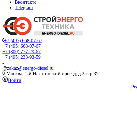
Вконтакте
Telegram
+7 (495) 668-07-67
+7 (495) 668-07-67
+7 (800) 777-29-67
+7 (495) 233-93-59
@
zakaz@energo-diesel.ru
Москва, 1-й Нагатинский проезд, д.2 стр.35
Войти
Ре