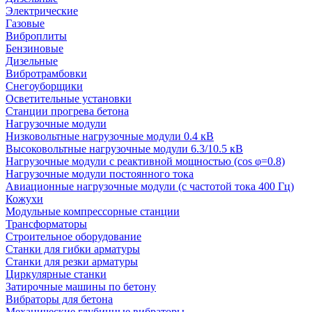
Электрические
Газовые
Виброплиты
Бензиновые
Дизельные
Вибротрамбовки
Снегоуборщики
Осветительные установки
Станции прогрева бетона
Нагрузочные модули
Низковольтные нагрузочные модули 0.4 кВ
Высоковольтные нагрузочные модули 6.3/10.5 кВ
Нагрузочные модули с реактивной мощностью (cos φ=0.8)
Нагрузочные модули постоянного тока
Авиационные нагрузочные модули (с частотой тока 400 Гц)
Кожухи
Модульные компрессорные станции
Трансформаторы
Строительное оборудование
Станки для гибки арматуры
Станки для резки арматуры
Циркулярные станки
Затирочные машины по бетону
Вибраторы для бетона
Механические глубинные вибраторы