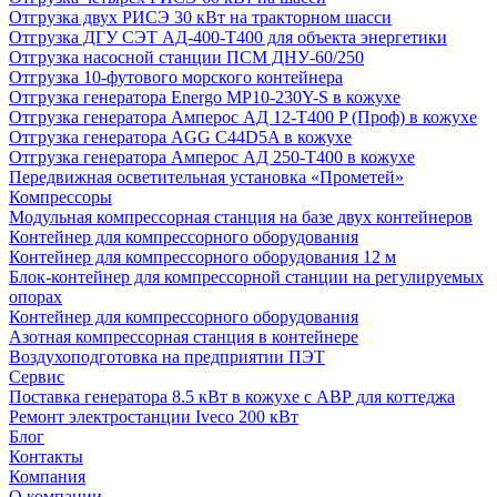
Отгрузка двух РИСЭ 30 кВт на тракторном шасси
Отгрузка ДГУ СЭТ АД-400-Т400 для объекта энергетики
Отгрузка насосной станции ПСМ ДНУ-60/250
Отгрузка 10-футового морского контейнера
Отгрузка генератора Energo MP10-230Y-S в кожухе
Отгрузка генератора Амперос АД 12-Т400 P (Проф) в кожухе
Отгрузка генератора AGG C44D5A в кожухе
Отгрузка генератора Амперос АД 250-Т400 в кожухе
Передвижная осветительная установка «Прометей»
Компрессоры
Модульная компрессорная станция на базе двух контейнеров
Контейнер для компрессорного оборудования
Контейнер для компрессорного оборудования 12 м
Блок-контейнер для компрессорной станции на регулируемых
опорах
Контейнер для компрессорного оборудования
Азотная компрессорная станция в контейнере
Воздухоподготовка на предприятии ПЭТ
Сервис
Поставка генератора 8.5 кВт в кожухе с АВР для коттеджа
Ремонт электростанции Iveco 200 кВт
Блог
Контакты
Компания
О компании