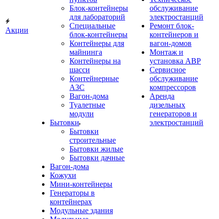
Блок-контейнеры
обслуживание
для лабораторий
электростанций
Специальные
Ремонт блок-
Акции
блок-контейнеры
контейнеров и
Контейнеры для
вагон-домов
майнинга
Монтаж и
Контейнеры на
установка АВР
шасси
Сервисное
Контейнерные
обслуживание
АЗС
компрессоров
Вагон-дома
Аренда
Туалетные
дизельных
модули
генераторов и
Бытовки
электростанций
Бытовки
строительные
Бытовки жилые
Бытовки дачные
Вагон-дома
Кожухи
Мини-контейнеры
Генераторы в
контейнерах
Модульные здания