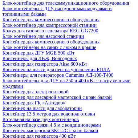
Блок-контейнер для телекоммуникационного оборудования
Блок-контейнеры с ДГУ, нагрузочными модулями и
топливными баками
Контейнер для компрессорного оборудования
Блок-контейнер для компрессорной станции
Кожух для газового генератора REG GG7200
Блок-контейнер для насосной станции
Контейнер для компрессорного оборудования
Блок-контейнеры на санях с люком в крыше
Контейнер для ДГУ MGE 500 кВт
Контейнеры для ЛВЖ, Волгодонск
Контейнер для генератора Aksa 600 кВт
Контейнер на шасси для центра управления БПЛА
Контейнеры для генераторов Cummins АД-100-Т400
Блок-контейнеры для ДГУ на 250 и 400 кВт с нагрузочными
модулями
Контейнер для электросиловой
Контейнер для слесарной мастерской с кран-балкой
Контейнер для ГК «Автодор»
Контейнер на шасси для лаборатории
Контейнер 13,5 метров для водоподготовки
Котельная на базе двух контейнеров
Блок-контейнер связи 4,5 м с кондиционерами
Контейнер-мастерская БКС-2С с кран балкой
Контейнер для генератора 400 кВт