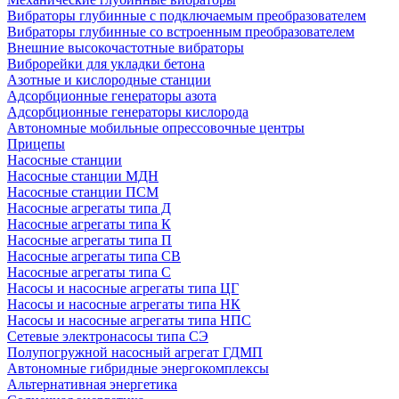
Вибраторы глубинные с подключаемым преобразователем
Вибраторы глубинные со встроенным преобразователем
Внешние высокочастотные вибраторы
Виброрейки для укладки бетона
Азотные и кислородные станции
Адсорбционные генераторы азота
Адсорбционные генераторы кислорода
Автономные мобильные опрессовочные центры
Прицепы
Насосные станции
Насосные станции МДН
Насосные станции ПСМ
Насосные агрегаты типа Д
Насосные агрегаты типа К
Насосные агрегаты типа П
Насосные агрегаты типа СВ
Насосные агрегаты типа С
Насосы и насосные агрегаты типа ЦГ
Насосы и насосные агрегаты типа НК
Насосы и насосные агрегаты типа НПС
Сетевые электронасосы типа СЭ
Полупогружной насосный агрегат ГДМП
Автономные гибридные энергокомплексы
Альтернативная энергетика