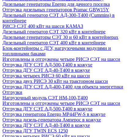
Дизельные генераторы Energo для дачного поселка
Отгрузка дизельных генераторов Pramac GВW15Y
Дизельный генератор СЭТ АД-300-Т400 (Cummins) в
контейнере
РИСЭ СЭТ 400 кВт на шасси КАМАЗ
Дизельный генератор СЭТ 320 кВт в контейнере
Дизельные генераторы СЭТ 30 и 60 кВт в контейнерах
Дизельный генератор СЭТ 400 кВт в контейнере
Блок-контейнеры с ДГУ, нагрузочными модулями и
топливными баками
Изготовлены и отгружены четыре РИСЭ СЭТ на шасси
Отгрузка ДГУ СЭТ АД-500-Т400 в кожухе
Отгрузка ДГУ СЭТ АД-40-Т400 в кожухе
Отгрузка четырех РИСЭ 60 кВт на шасси
Отгрузка двух РИСЭ 30 кВт на тракторном шасси
Отгрузка ДГУ СЭТ АД-400-Т400 для объекта энергетики
Отгрузки
Нагрузочный модуль СЭТ НМ-100-Т400
Изготовлены и отгружены четыре РИСЭ СЭТ на шасси
Отгрузка ДГУ СЭТ АД-500-Т400 в кожухе
Отгрузка генератора Energo MP44FW-S в кожухе
Отгрузка дизель-генератора Амперос в кожухе
Отгрузка ДГУ СЭТ АД-40-Т400 в кожухе
Отгрузка ДГУ TWIN ECS 1250
Отгрузка четырех РИСЭ 60 кВт на шасси