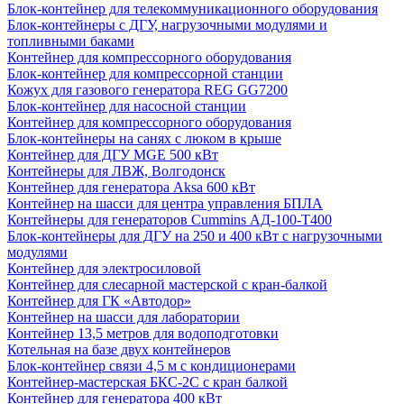
Блок-контейнер для телекоммуникационного оборудования
Блок-контейнеры с ДГУ, нагрузочными модулями и
топливными баками
Контейнер для компрессорного оборудования
Блок-контейнер для компрессорной станции
Кожух для газового генератора REG GG7200
Блок-контейнер для насосной станции
Контейнер для компрессорного оборудования
Блок-контейнеры на санях с люком в крыше
Контейнер для ДГУ MGE 500 кВт
Контейнеры для ЛВЖ, Волгодонск
Контейнер для генератора Aksa 600 кВт
Контейнер на шасси для центра управления БПЛА
Контейнеры для генераторов Cummins АД-100-Т400
Блок-контейнеры для ДГУ на 250 и 400 кВт с нагрузочными
модулями
Контейнер для электросиловой
Контейнер для слесарной мастерской с кран-балкой
Контейнер для ГК «Автодор»
Контейнер на шасси для лаборатории
Контейнер 13,5 метров для водоподготовки
Котельная на базе двух контейнеров
Блок-контейнер связи 4,5 м с кондиционерами
Контейнер-мастерская БКС-2С с кран балкой
Контейнер для генератора 400 кВт