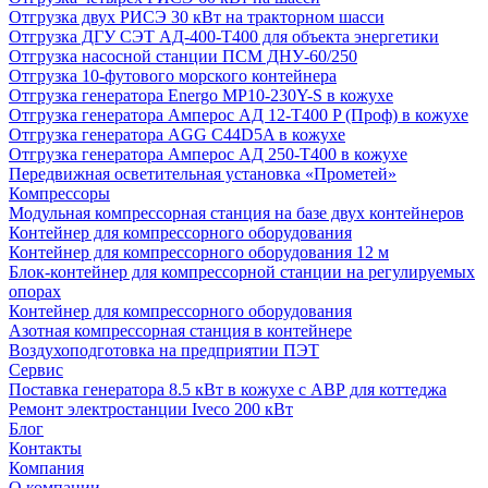
Отгрузка двух РИСЭ 30 кВт на тракторном шасси
Отгрузка ДГУ СЭТ АД-400-Т400 для объекта энергетики
Отгрузка насосной станции ПСМ ДНУ-60/250
Отгрузка 10-футового морского контейнера
Отгрузка генератора Energo MP10-230Y-S в кожухе
Отгрузка генератора Амперос АД 12-Т400 P (Проф) в кожухе
Отгрузка генератора AGG C44D5A в кожухе
Отгрузка генератора Амперос АД 250-Т400 в кожухе
Передвижная осветительная установка «Прометей»
Компрессоры
Модульная компрессорная станция на базе двух контейнеров
Контейнер для компрессорного оборудования
Контейнер для компрессорного оборудования 12 м
Блок-контейнер для компрессорной станции на регулируемых
опорах
Контейнер для компрессорного оборудования
Азотная компрессорная станция в контейнере
Воздухоподготовка на предприятии ПЭТ
Сервис
Поставка генератора 8.5 кВт в кожухе с АВР для коттеджа
Ремонт электростанции Iveco 200 кВт
Блог
Контакты
Компания
О компании