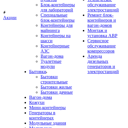
Блок-контейнеры
обслуживание
для лабораторий
электростанций
Специальные
Ремонт блок-
Акции
блок-контейнеры
контейнеров и
Контейнеры для
вагон-домов
майнинга
Монтаж и
Контейнеры на
установка АВР
шасси
Сервисное
Контейнерные
обслуживание
АЗС
компрессоров
Вагон-дома
Аренда
Туалетные
дизельных
модули
генераторов и
Бытовки
электростанций
Бытовки
строительные
Бытовки жилые
Бытовки дачные
Вагон-дома
Кожухи
Мини-контейнеры
Генераторы в
контейнерах
Модульные здания