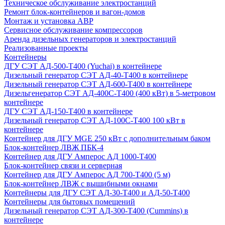
Техническое обслуживание электростанций
Ремонт блок-контейнеров и вагон-домов
Монтаж и установка АВР
Сервисное обслуживание компрессоров
Аренда дизельных генераторов и электростанций
Реализованные проекты
Контейнеры
ДГУ СЭТ АД-500-Т400 (Yuchai) в контейнере
Дизельный генератор СЭТ АД-40-Т400 в контейнере
Дизельный генератор СЭТ АД-600-Т400 в контейнере
Дизельгенератор СЭТ АД-400С-Т400 (400 кВт) в 5-метровом
контейнере
ДГУ СЭТ АД-150-Т400 в контейнере
Дизельный генератор СЭТ АД-100С-Т400 100 кВт в
контейнере
Контейнер для ДГУ MGE 250 кВт с дополнительным баком
Блок-контейнер ЛВЖ ПБК-4
Контейнер для ДГУ Амперос АД 1000-Т400
Блок-контейнер связи и серверная
Контейнер для ДГУ Амперос АД 700-Т400 (5 м)
Блок-контейнер ЛВЖ с вышибными окнами
Контейнеры для ДГУ СЭТ АД-30-Т400 и АД-50-Т400
Контейнеры для бытовых помещений
Дизельный генератор СЭТ АД-300-Т400 (Cummins) в
контейнере