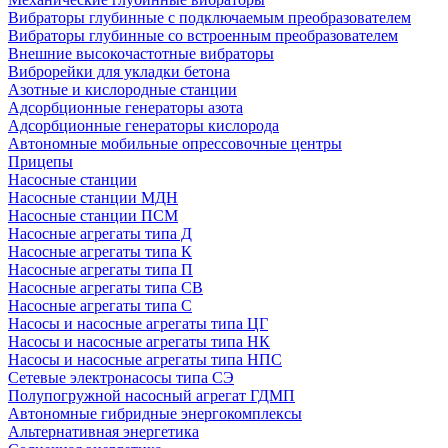
Вибраторы глубинные с подключаемым преобразователем
Вибраторы глубинные со встроенным преобразователем
Внешние высокочастотные вибраторы
Виброрейки для укладки бетона
Азотные и кислородные станции
Адсорбционные генераторы азота
Адсорбционные генераторы кислорода
Автономные мобильные опрессовочные центры
Прицепы
Насосные станции
Насосные станции МДН
Насосные станции ПСМ
Насосные агрегаты типа Д
Насосные агрегаты типа К
Насосные агрегаты типа П
Насосные агрегаты типа СВ
Насосные агрегаты типа С
Насосы и насосные агрегаты типа ЦГ
Насосы и насосные агрегаты типа НК
Насосы и насосные агрегаты типа НПС
Сетевые электронасосы типа СЭ
Полупогружной насосный агрегат ГДМП
Автономные гибридные энергокомплексы
Альтернативная энергетика