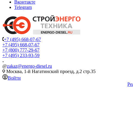
Вконтакте
Telegram
+7 (495) 668-07-67
+7 (495) 668-07-67
+7 (800) 777-29-67
+7 (495) 233-93-59
@
zakaz@energo-diesel.ru
Москва, 1-й Нагатинский проезд, д.2 стр.35
Войти
Ре