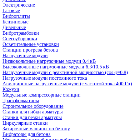
Электрические
Газовые
Виброплиты
Бензиновые
Дизельные
Вибротрамбовки
Снегоуборщики
Осветительные установки
Станции прогрева бетона
Нагрузочные модули
Низковольтные нагрузочные модули 0.4 кВ
Высоковольтные нагрузочные модули 6.3/10.5 кВ
Нагрузочные модули с реактивной мощностью (cos φ=0.8)
Нагрузочные модули постоянного тока
Авиационные нагрузочные модули (с частотой тока 400 Гц)
Кожухи
Модульные компрессорные станции
Трансформаторы
Строительное оборудование
Станки для гибки арматуры
Станки для резки арматуры
Циркулярные станки
Затирочные машины по бетону
Вибраторы для бетона
Механические глубинные вибраторы