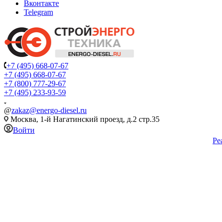
Вконтакте
Telegram
+7 (495) 668-07-67
+7 (495) 668-07-67
+7 (800) 777-29-67
+7 (495) 233-93-59
@
zakaz@energo-diesel.ru
Москва, 1-й Нагатинский проезд, д.2 стр.35
Войти
Ре