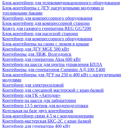
Блок-контейнер для телекоммуникационного оборудования
Блок-контейнеры с ДГУ, нагрузочными модулями и
топливными баками
Контейнер для компрессорного оборудования
Блок-контейнер для компрессорной станции
Кожух для газового генератора REG GG7200
Блок-контейнер для насосной станции
Контейнер для компрессорного оборудования
Блок-контейнеры на санях с люком в крыше
Контейнер для ДГУ MGE 500 кВт
Контейнеры для ЛВЖ, Волгодонск
Контейнер для генератора Aksa 600 кВт
Контейнер на шасси для центра управления БПЛА
Контейнеры для генераторов Cummins АД-100-Т400
Блок-контейнеры для ДГУ на 250 и 400 кВт с нагрузочными
модулями
Контейнер для электросиловой
Контейнер для слесарной мастерской с кран-балкой
Контейнер для ГК «Автодор»
Контейнер на шасси для лаборатории
Контейнер 13,5 метров для водоподготовки
Котельная на базе двух контейнеров
Блок-контейнер связи 4,5 м с кондиционерами
Контейнер-мастерская БКС-2С с кран балкой
Контейнер для генератора 400 кВт