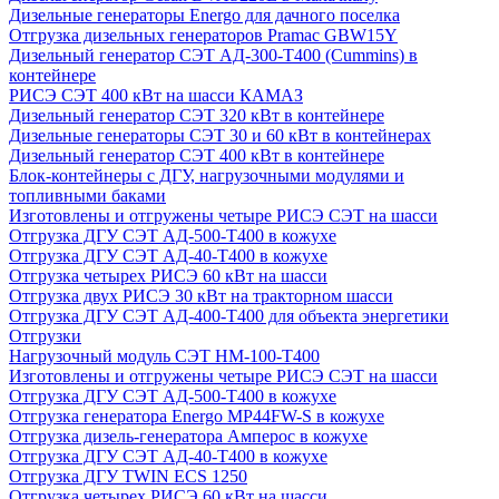
Дизельные генераторы Energo для дачного поселка
Отгрузка дизельных генераторов Pramac GВW15Y
Дизельный генератор СЭТ АД-300-Т400 (Cummins) в
контейнере
РИСЭ СЭТ 400 кВт на шасси КАМАЗ
Дизельный генератор СЭТ 320 кВт в контейнере
Дизельные генераторы СЭТ 30 и 60 кВт в контейнерах
Дизельный генератор СЭТ 400 кВт в контейнере
Блок-контейнеры с ДГУ, нагрузочными модулями и
топливными баками
Изготовлены и отгружены четыре РИСЭ СЭТ на шасси
Отгрузка ДГУ СЭТ АД-500-Т400 в кожухе
Отгрузка ДГУ СЭТ АД-40-Т400 в кожухе
Отгрузка четырех РИСЭ 60 кВт на шасси
Отгрузка двух РИСЭ 30 кВт на тракторном шасси
Отгрузка ДГУ СЭТ АД-400-Т400 для объекта энергетики
Отгрузки
Нагрузочный модуль СЭТ НМ-100-Т400
Изготовлены и отгружены четыре РИСЭ СЭТ на шасси
Отгрузка ДГУ СЭТ АД-500-Т400 в кожухе
Отгрузка генератора Energo MP44FW-S в кожухе
Отгрузка дизель-генератора Амперос в кожухе
Отгрузка ДГУ СЭТ АД-40-Т400 в кожухе
Отгрузка ДГУ TWIN ECS 1250
Отгрузка четырех РИСЭ 60 кВт на шасси