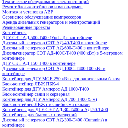
Техническое обслуживание электростанций
Ремонт блок-контейнеров и вагон-домов
Монтаж и установка АВР
Сервисное обслуживание компрессоров
Аренда дизельных генераторов и электростанций
Реализованные проекты
Контейнеры
ДГУ СЭТ АД-500-Т400 (Yuchai) в контейнере
Дизельный генератор СЭТ АД-40-Т400 в контейнере
Дизельный генератор СЭТ АД-600-Т400 в контейнере
Дизельгенератор СЭТ АД-400С-Т400 (400 кВт) в 5-метровом
контейнере
ДГУ СЭТ АД-150-Т400 в контейнере
Дизельный генератор СЭТ АД-100С-Т400 100 кВт в
контейнере
Контейнер для ДГУ MGE 250 кВт с дополнительным баком
Блок-контейнер ЛВЖ ПБК-4
Контейнер для ДГУ Амперос АД 1000-Т400
Блок-контейнер связи и серверная
Контейнер для ДГУ Амперос АД 700-Т400 (5 м)
Блок-контейнер ЛВЖ с вышибными окнами
Контейнеры для ДГУ СЭТ АД-30-Т400 и АД-50-Т400
Контейнеры для бытовых помещений
Дизельный генератор СЭТ АД-300-Т400 (Cummins) в
контейнере