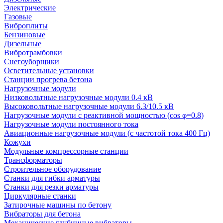
Электрические
Газовые
Виброплиты
Бензиновые
Дизельные
Вибротрамбовки
Снегоуборщики
Осветительные установки
Станции прогрева бетона
Нагрузочные модули
Низковольтные нагрузочные модули 0.4 кВ
Высоковольтные нагрузочные модули 6.3/10.5 кВ
Нагрузочные модули с реактивной мощностью (cos φ=0.8)
Нагрузочные модули постоянного тока
Авиационные нагрузочные модули (с частотой тока 400 Гц)
Кожухи
Модульные компрессорные станции
Трансформаторы
Строительное оборудование
Станки для гибки арматуры
Станки для резки арматуры
Циркулярные станки
Затирочные машины по бетону
Вибраторы для бетона
Механические глубинные вибраторы