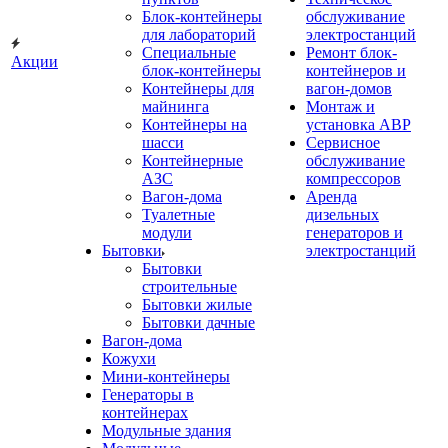
Блок-контейнеры
обслуживание
для лабораторий
электростанций
Специальные
Ремонт блок-
Акции
блок-контейнеры
контейнеров и
Контейнеры для
вагон-домов
майнинга
Монтаж и
Контейнеры на
установка АВР
шасси
Сервисное
Контейнерные
обслуживание
АЗС
компрессоров
Вагон-дома
Аренда
Туалетные
дизельных
модули
генераторов и
Бытовки
электростанций
Бытовки
строительные
Бытовки жилые
Бытовки дачные
Вагон-дома
Кожухи
Мини-контейнеры
Генераторы в
контейнерах
Модульные здания