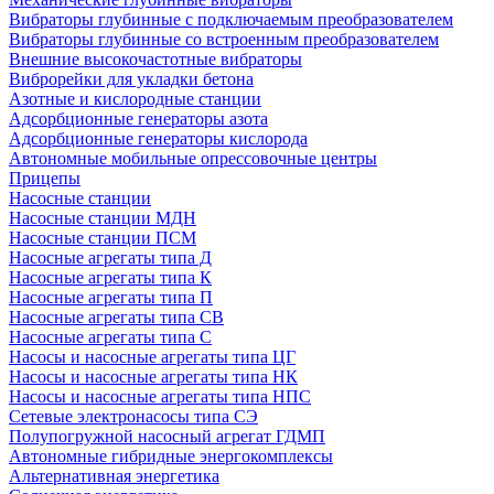
Вибраторы глубинные с подключаемым преобразователем
Вибраторы глубинные со встроенным преобразователем
Внешние высокочастотные вибраторы
Виброрейки для укладки бетона
Азотные и кислородные станции
Адсорбционные генераторы азота
Адсорбционные генераторы кислорода
Автономные мобильные опрессовочные центры
Прицепы
Насосные станции
Насосные станции МДН
Насосные станции ПСМ
Насосные агрегаты типа Д
Насосные агрегаты типа К
Насосные агрегаты типа П
Насосные агрегаты типа СВ
Насосные агрегаты типа С
Насосы и насосные агрегаты типа ЦГ
Насосы и насосные агрегаты типа НК
Насосы и насосные агрегаты типа НПС
Сетевые электронасосы типа СЭ
Полупогружной насосный агрегат ГДМП
Автономные гибридные энергокомплексы
Альтернативная энергетика