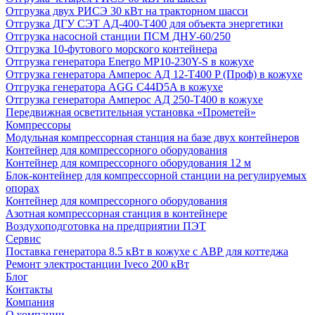
Отгрузка двух РИСЭ 30 кВт на тракторном шасси
Отгрузка ДГУ СЭТ АД-400-Т400 для объекта энергетики
Отгрузка насосной станции ПСМ ДНУ-60/250
Отгрузка 10-футового морского контейнера
Отгрузка генератора Energo MP10-230Y-S в кожухе
Отгрузка генератора Амперос АД 12-Т400 P (Проф) в кожухе
Отгрузка генератора AGG C44D5A в кожухе
Отгрузка генератора Амперос АД 250-Т400 в кожухе
Передвижная осветительная установка «Прометей»
Компрессоры
Модульная компрессорная станция на базе двух контейнеров
Контейнер для компрессорного оборудования
Контейнер для компрессорного оборудования 12 м
Блок-контейнер для компрессорной станции на регулируемых
опорах
Контейнер для компрессорного оборудования
Азотная компрессорная станция в контейнере
Воздухоподготовка на предприятии ПЭТ
Сервис
Поставка генератора 8.5 кВт в кожухе с АВР для коттеджа
Ремонт электростанции Iveco 200 кВт
Блог
Контакты
Компания
О компании