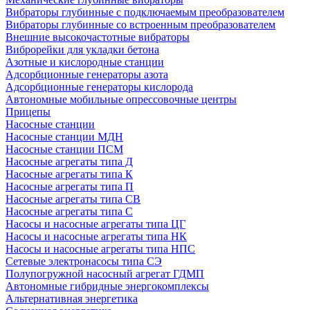
Вибраторы глубинные с подключаемым преобразователем
Вибраторы глубинные со встроенным преобразователем
Внешние высокочастотные вибраторы
Виброрейки для укладки бетона
Азотные и кислородные станции
Адсорбционные генераторы азота
Адсорбционные генераторы кислорода
Автономные мобильные опрессовочные центры
Прицепы
Насосные станции
Насосные станции МДН
Насосные станции ПСМ
Насосные агрегаты типа Д
Насосные агрегаты типа К
Насосные агрегаты типа П
Насосные агрегаты типа СВ
Насосные агрегаты типа С
Насосы и насосные агрегаты типа ЦГ
Насосы и насосные агрегаты типа НК
Насосы и насосные агрегаты типа НПС
Сетевые электронасосы типа СЭ
Полупогружной насосный агрегат ГДМП
Автономные гибридные энергокомплексы
Альтернативная энергетика