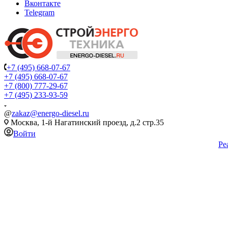
Вконтакте
Telegram
+7 (495) 668-07-67
+7 (495) 668-07-67
+7 (800) 777-29-67
+7 (495) 233-93-59
@
zakaz@energo-diesel.ru
Москва, 1-й Нагатинский проезд, д.2 стр.35
Войти
Ре