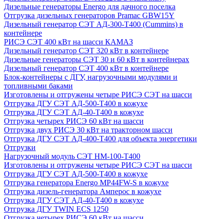
Дизельные генераторы Energo для дачного поселка
Отгрузка дизельных генераторов Pramac GВW15Y
Дизельный генератор СЭТ АД-300-Т400 (Cummins) в
контейнере
РИСЭ СЭТ 400 кВт на шасси КАМАЗ
Дизельный генератор СЭТ 320 кВт в контейнере
Дизельные генераторы СЭТ 30 и 60 кВт в контейнерах
Дизельный генератор СЭТ 400 кВт в контейнере
Блок-контейнеры с ДГУ, нагрузочными модулями и
топливными баками
Изготовлены и отгружены четыре РИСЭ СЭТ на шасси
Отгрузка ДГУ СЭТ АД-500-Т400 в кожухе
Отгрузка ДГУ СЭТ АД-40-Т400 в кожухе
Отгрузка четырех РИСЭ 60 кВт на шасси
Отгрузка двух РИСЭ 30 кВт на тракторном шасси
Отгрузка ДГУ СЭТ АД-400-Т400 для объекта энергетики
Отгрузки
Нагрузочный модуль СЭТ НМ-100-Т400
Изготовлены и отгружены четыре РИСЭ СЭТ на шасси
Отгрузка ДГУ СЭТ АД-500-Т400 в кожухе
Отгрузка генератора Energo MP44FW-S в кожухе
Отгрузка дизель-генератора Амперос в кожухе
Отгрузка ДГУ СЭТ АД-40-Т400 в кожухе
Отгрузка ДГУ TWIN ECS 1250
Отгрузка четырех РИСЭ 60 кВт на шасси