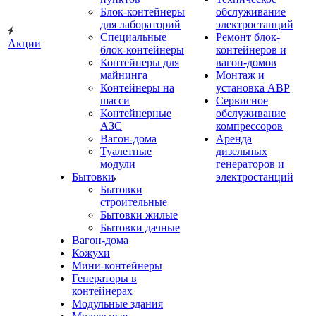
Блок-контейнеры
обслуживание
для лабораторий
электростанций
Специальные
Ремонт блок-
Акции
блок-контейнеры
контейнеров и
Контейнеры для
вагон-домов
майнинга
Монтаж и
Контейнеры на
установка АВР
шасси
Сервисное
Контейнерные
обслуживание
АЗС
компрессоров
Вагон-дома
Аренда
Туалетные
дизельных
модули
генераторов и
Бытовки
электростанций
Бытовки
строительные
Бытовки жилые
Бытовки дачные
Вагон-дома
Кожухи
Мини-контейнеры
Генераторы в
контейнерах
Модульные здания