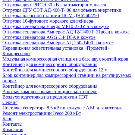
Отгрузка двух РИСЭ 30 кВт на тракторном шасси
Отгрузка ДГУ СЭТ АД-400-Т400 для объекта энергетики
Отгрузка насосной станции ПСМ ДНУ-60/250
Отгрузка 10-футового морского контейнера
Отгрузка генератора Energo MP10-230Y-S в кожухе
Отгрузка генератора Амперос АД 12-Т400 P (Проф) в кожухе
Отгрузка генератора AGG C44D5A в кожухе
Отгрузка генератора Амперос АД 250-Т400 в кожухе
Передвижная осветительная установка «Прометей»
Компрессоры
Модульная компрессорная станция на базе двух контейнеров
Контейнер для компрессорного оборудования
Контейнер для компрессорного оборудования 12 м
Блок-контейнер для компрессорной станции на регулируемых
опорах
Контейнер для компрессорного оборудования
Азотная компрессорная станция в контейнере
Воздухоподготовка на предприятии ПЭТ
Сервис
Поставка генератора 8.5 кВт в кожухе с АВР для коттеджа
Ремонт электростанции Iveco 200 кВт
Блог
Контакты
Компания
О компании