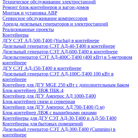
Техническое обслуживание электростанций
Ремонт блок-контейнеров и вагон-домов
Монтаж и установка АВР
Сервисное обслуживание компрессоров
Аренда дизельных генераторов и электростанций
Реализованные проекты
Контейнеры
ДГУ СЭТ АД-500-Т400 (Yuchai) в контейнере
Дизельный генератор СЭТ АД-40-Т400 в контейнере
Дизельный генератор СЭТ АД-600-Т400 в контейнере
Дизельгенератор СЭТ АД-400С-Т400 (400 кВт) в 5-метровом
контейнере
ДГУ СЭТ АД-150-Т400 в контейнере
Дизельный генератор СЭТ АД-100С-Т400 100 кВт в
контейнере
Контейнер для ДГУ MGE 250 кВт с дополнительным баком
Блок-контейнер ЛВЖ ПБК-4
Контейнер для ДГУ Амперос АД 1000-Т400
Блок-контейнер связи и серверная
Контейнер для ДГУ Амперос АД 700-Т400 (5 м)
Блок-контейнер ЛВЖ с вышибными окнами
Контейнеры для ДГУ СЭТ АД-30-Т400 и АД-50-Т400
Контейнеры для бытовых помещений
Дизельный генератор СЭТ АД-300-Т400 (Cummins) в
контейнере