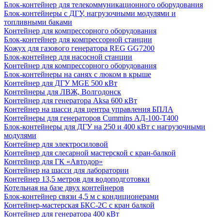
Блок-контейнер для телекоммуникационного оборудования
Блок-контейнеры с ДГУ, нагрузочными модулями и
топливными баками
Контейнер для компрессорного оборудования
Блок-контейнер для компрессорной станции
Кожух для газового генератора REG GG7200
Блок-контейнер для насосной станции
Контейнер для компрессорного оборудования
Блок-контейнеры на санях с люком в крыше
Контейнер для ДГУ MGE 500 кВт
Контейнеры для ЛВЖ, Волгодонск
Контейнер для генератора Aksa 600 кВт
Контейнер на шасси для центра управления БПЛА
Контейнеры для генераторов Cummins АД-100-Т400
Блок-контейнеры для ДГУ на 250 и 400 кВт с нагрузочными
модулями
Контейнер для электросиловой
Контейнер для слесарной мастерской с кран-балкой
Контейнер для ГК «Автодор»
Контейнер на шасси для лаборатории
Контейнер 13,5 метров для водоподготовки
Котельная на базе двух контейнеров
Блок-контейнер связи 4,5 м с кондиционерами
Контейнер-мастерская БКС-2С с кран балкой
Контейнер для генератора 400 кВт