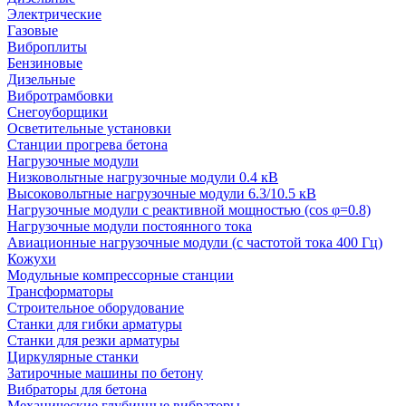
Электрические
Газовые
Виброплиты
Бензиновые
Дизельные
Вибротрамбовки
Снегоуборщики
Осветительные установки
Станции прогрева бетона
Нагрузочные модули
Низковольтные нагрузочные модули 0.4 кВ
Высоковольтные нагрузочные модули 6.3/10.5 кВ
Нагрузочные модули с реактивной мощностью (cos φ=0.8)
Нагрузочные модули постоянного тока
Авиационные нагрузочные модули (с частотой тока 400 Гц)
Кожухи
Модульные компрессорные станции
Трансформаторы
Строительное оборудование
Станки для гибки арматуры
Станки для резки арматуры
Циркулярные станки
Затирочные машины по бетону
Вибраторы для бетона
Механические глубинные вибраторы