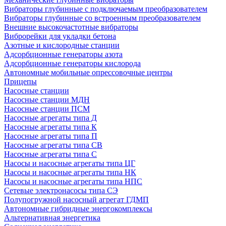
Вибраторы глубинные с подключаемым преобразователем
Вибраторы глубинные со встроенным преобразователем
Внешние высокочастотные вибраторы
Виброрейки для укладки бетона
Азотные и кислородные станции
Адсорбционные генераторы азота
Адсорбционные генераторы кислорода
Автономные мобильные опрессовочные центры
Прицепы
Насосные станции
Насосные станции МДН
Насосные станции ПСМ
Насосные агрегаты типа Д
Насосные агрегаты типа К
Насосные агрегаты типа П
Насосные агрегаты типа СВ
Насосные агрегаты типа С
Насосы и насосные агрегаты типа ЦГ
Насосы и насосные агрегаты типа НК
Насосы и насосные агрегаты типа НПС
Сетевые электронасосы типа СЭ
Полупогружной насосный агрегат ГДМП
Автономные гибридные энергокомплексы
Альтернативная энергетика