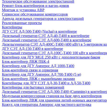
Техническое обслуживание электростанций
Ремонт блок-контейнеров и вагон-домов
Монтаж и установка АВР
Сервисное обслуживание компрессоров
Аренда дизельных генераторов и электростанций
Реализованные проекты
Контейнеры
ДГУ СЭТ АД-500-Т400 (Yuchai) в контейнере
Дизельный генератор СЭТ АД-40-Т400 в контейнере
Дизельный генератор СЭТ АД-600-Т400 в контейнере
Дизельгенератор СЭТ АД-400С-Т400 (400 кВт) в 5-метровом к
ДГУ СЭТ АД-150-Т400 в контейнере
Дизельный генератор СЭТ АД-100С-Т400 100 кВт в контейнер
Контейнер для ДГУ MGE 250 кВт с дополнительным баком
Блок-контейнер ЛВЖ ПБК-4
Контейнер для ДГУ Амперос АД 1000-Т400
Блок-контейнер связи и серверная
Контейнер для ДГУ Амперос АД 700-Т400 (5 м)
Блок-контейнер ЛВЖ с вышибными окнами
Контейнеры для ДГУ СЭТ АД-30-Т400 и АД-50-Т400
Контейнеры для бытовых помещений
Дизельный генератор СЭТ АД-300-Т400 (Cummins) в контейне
Модульная компрессорная станция на базе двух контейнеров
Блок-контейнер ЛВЖ для хранения литий-ионных аккумулятор
Кожух для генератора Амперос для частного коттеджа