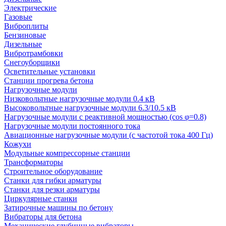
Электрические
Газовые
Виброплиты
Бензиновые
Дизельные
Вибротрамбовки
Снегоуборщики
Осветительные установки
Станции прогрева бетона
Нагрузочные модули
Низковольтные нагрузочные модули 0.4 кВ
Высоковольтные нагрузочные модули 6.3/10.5 кВ
Нагрузочные модули с реактивной мощностью (cos φ=0.8)
Нагрузочные модули постоянного тока
Авиационные нагрузочные модули (с частотой тока 400 Гц)
Кожухи
Модульные компрессорные станции
Трансформаторы
Строительное оборудование
Станки для гибки арматуры
Станки для резки арматуры
Циркулярные станки
Затирочные машины по бетону
Вибраторы для бетона
Механические глубинные вибраторы