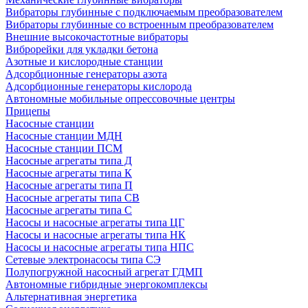
Вибраторы глубинные с подключаемым преобразователем
Вибраторы глубинные со встроенным преобразователем
Внешние высокочастотные вибраторы
Виброрейки для укладки бетона
Азотные и кислородные станции
Адсорбционные генераторы азота
Адсорбционные генераторы кислорода
Автономные мобильные опрессовочные центры
Прицепы
Насосные станции
Насосные станции МДН
Насосные станции ПСМ
Насосные агрегаты типа Д
Насосные агрегаты типа К
Насосные агрегаты типа П
Насосные агрегаты типа СВ
Насосные агрегаты типа С
Насосы и насосные агрегаты типа ЦГ
Насосы и насосные агрегаты типа НК
Насосы и насосные агрегаты типа НПС
Сетевые электронасосы типа СЭ
Полупогружной насосный агрегат ГДМП
Автономные гибридные энергокомплексы
Альтернативная энергетика