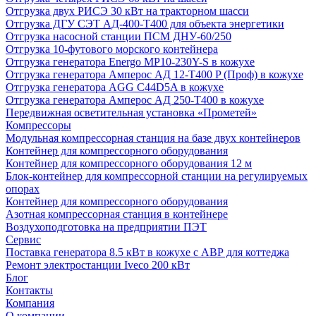
Отгрузка двух РИСЭ 30 кВт на тракторном шасси
Отгрузка ДГУ СЭТ АД-400-Т400 для объекта энергетики
Отгрузка насосной станции ПСМ ДНУ-60/250
Отгрузка 10-футового морского контейнера
Отгрузка генератора Energo MP10-230Y-S в кожухе
Отгрузка генератора Амперос АД 12-Т400 P (Проф) в кожухе
Отгрузка генератора AGG C44D5A в кожухе
Отгрузка генератора Амперос АД 250-Т400 в кожухе
Передвижная осветительная установка «Прометей»
Компрессоры
Модульная компрессорная станция на базе двух контейнеров
Контейнер для компрессорного оборудования
Контейнер для компрессорного оборудования 12 м
Блок-контейнер для компрессорной станции на регулируемых
опорах
Контейнер для компрессорного оборудования
Азотная компрессорная станция в контейнере
Воздухоподготовка на предприятии ПЭТ
Сервис
Поставка генератора 8.5 кВт в кожухе с АВР для коттеджа
Ремонт электростанции Iveco 200 кВт
Блог
Контакты
Компания
О компании