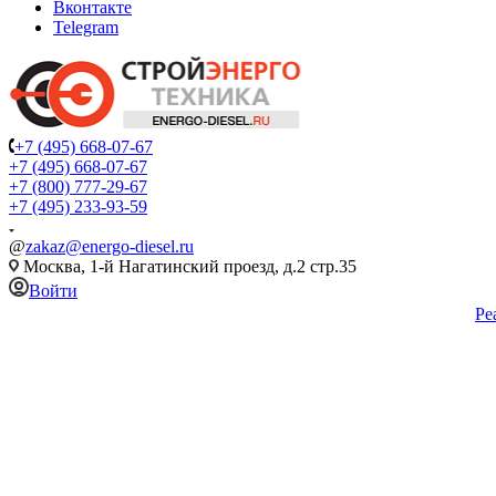
Вконтакте
Telegram
+7 (495) 668-07-67
+7 (495) 668-07-67
+7 (800) 777-29-67
+7 (495) 233-93-59
@
zakaz@energo-diesel.ru
Москва, 1-й Нагатинский проезд, д.2 стр.35
Войти
Ре