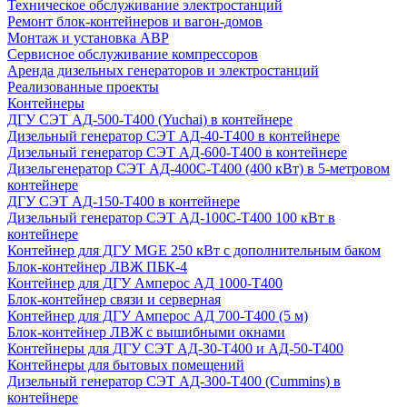
Техническое обслуживание электростанций
Ремонт блок-контейнеров и вагон-домов
Монтаж и установка АВР
Сервисное обслуживание компрессоров
Аренда дизельных генераторов и электростанций
Реализованные проекты
Контейнеры
ДГУ СЭТ АД-500-Т400 (Yuchai) в контейнере
Дизельный генератор СЭТ АД-40-Т400 в контейнере
Дизельный генератор СЭТ АД-600-Т400 в контейнере
Дизельгенератор СЭТ АД-400С-Т400 (400 кВт) в 5-метровом
контейнере
ДГУ СЭТ АД-150-Т400 в контейнере
Дизельный генератор СЭТ АД-100С-Т400 100 кВт в
контейнере
Контейнер для ДГУ MGE 250 кВт с дополнительным баком
Блок-контейнер ЛВЖ ПБК-4
Контейнер для ДГУ Амперос АД 1000-Т400
Блок-контейнер связи и серверная
Контейнер для ДГУ Амперос АД 700-Т400 (5 м)
Блок-контейнер ЛВЖ с вышибными окнами
Контейнеры для ДГУ СЭТ АД-30-Т400 и АД-50-Т400
Контейнеры для бытовых помещений
Дизельный генератор СЭТ АД-300-Т400 (Cummins) в
контейнере