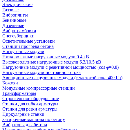
Электрические
Газовые
Виброплиты
Бензиновые
Дизельные
Вибротрамбовки
Снегоуборщики
Осветительные установки
Станции прогрева бетона
Нагрузочные модули
Низковольтные нагрузочные модули 0.4 кВ
Высоковольтные нагрузочные модули 6.3/10.5 кВ
Нагрузочные модули с реактивной мощностью (cos φ=0.8)
Нагрузочные модули постоянного тока
Авиационные нагрузочные модули (с частотой тока 400 Гц)
Кожухи
Модульные компрессорные станции
Трансформаторы
Строительное оборудование
Станки для гибки арматуры
Станки для резки арматуры
Циркулярные станки
Затирочные машины по бетону
Вибраторы для бетона
Механические глубинные вибраторы