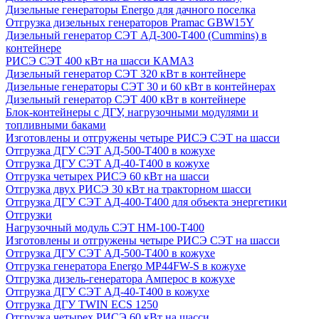
Дизельные генераторы Energo для дачного поселка
Отгрузка дизельных генераторов Pramac GВW15Y
Дизельный генератор СЭТ АД-300-Т400 (Cummins) в
контейнере
РИСЭ СЭТ 400 кВт на шасси КАМАЗ
Дизельный генератор СЭТ 320 кВт в контейнере
Дизельные генераторы СЭТ 30 и 60 кВт в контейнерах
Дизельный генератор СЭТ 400 кВт в контейнере
Блок-контейнеры с ДГУ, нагрузочными модулями и
топливными баками
Изготовлены и отгружены четыре РИСЭ СЭТ на шасси
Отгрузка ДГУ СЭТ АД-500-Т400 в кожухе
Отгрузка ДГУ СЭТ АД-40-Т400 в кожухе
Отгрузка четырех РИСЭ 60 кВт на шасси
Отгрузка двух РИСЭ 30 кВт на тракторном шасси
Отгрузка ДГУ СЭТ АД-400-Т400 для объекта энергетики
Отгрузки
Нагрузочный модуль СЭТ НМ-100-Т400
Изготовлены и отгружены четыре РИСЭ СЭТ на шасси
Отгрузка ДГУ СЭТ АД-500-Т400 в кожухе
Отгрузка генератора Energo MP44FW-S в кожухе
Отгрузка дизель-генератора Амперос в кожухе
Отгрузка ДГУ СЭТ АД-40-Т400 в кожухе
Отгрузка ДГУ TWIN ECS 1250
Отгрузка четырех РИСЭ 60 кВт на шасси