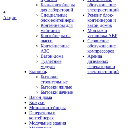
Блок-контейнеры
обслуживание
для лабораторий
электростанций
Специальные
Ремонт блок-
Акции
блок-контейнеры
контейнеров и
Контейнеры для
вагон-домов
майнинга
Монтаж и
Контейнеры на
установка АВР
шасси
Сервисное
Контейнерные
обслуживание
АЗС
компрессоров
Вагон-дома
Аренда
Туалетные
дизельных
модули
генераторов и
Бытовки
электростанций
Бытовки
строительные
Бытовки жилые
Бытовки дачные
Вагон-дома
Кожухи
Мини-контейнеры
Генераторы в
контейнерах
Модульные здания