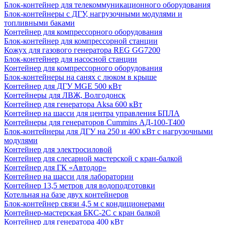
Блок-контейнер для телекоммуникационного оборудования
Блок-контейнеры с ДГУ, нагрузочными модулями и
топливными баками
Контейнер для компрессорного оборудования
Блок-контейнер для компрессорной станции
Кожух для газового генератора REG GG7200
Блок-контейнер для насосной станции
Контейнер для компрессорного оборудования
Блок-контейнеры на санях с люком в крыше
Контейнер для ДГУ MGE 500 кВт
Контейнеры для ЛВЖ, Волгодонск
Контейнер для генератора Aksa 600 кВт
Контейнер на шасси для центра управления БПЛА
Контейнеры для генераторов Cummins АД-100-Т400
Блок-контейнеры для ДГУ на 250 и 400 кВт с нагрузочными
модулями
Контейнер для электросиловой
Контейнер для слесарной мастерской с кран-балкой
Контейнер для ГК «Автодор»
Контейнер на шасси для лаборатории
Контейнер 13,5 метров для водоподготовки
Котельная на базе двух контейнеров
Блок-контейнер связи 4,5 м с кондиционерами
Контейнер-мастерская БКС-2С с кран балкой
Контейнер для генератора 400 кВт