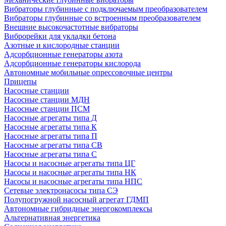
Вибраторы глубинные с подключаемым преобразователем
Вибраторы глубинные со встроенным преобразователем
Внешние высокочастотные вибраторы
Виброрейки для укладки бетона
Азотные и кислородные станции
Адсорбционные генераторы азота
Адсорбционные генераторы кислорода
Автономные мобильные опрессовочные центры
Прицепы
Насосные станции
Насосные станции МДН
Насосные станции ПСМ
Насосные агрегаты типа Д
Насосные агрегаты типа К
Насосные агрегаты типа П
Насосные агрегаты типа СВ
Насосные агрегаты типа С
Насосы и насосные агрегаты типа ЦГ
Насосы и насосные агрегаты типа НК
Насосы и насосные агрегаты типа НПС
Сетевые электронасосы типа СЭ
Полупогружной насосный агрегат ГДМП
Автономные гибридные энергокомплексы
Альтернативная энергетика