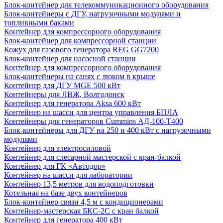
Блок-контейнер для телекоммуникационного оборудования
Блок-контейнеры с ДГУ, нагрузочными модулями и
топливными баками
Контейнер для компрессорного оборудования
Блок-контейнер для компрессорной станции
Кожух для газового генератора REG GG7200
Блок-контейнер для насосной станции
Контейнер для компрессорного оборудования
Блок-контейнеры на санях с люком в крыше
Контейнер для ДГУ MGE 500 кВт
Контейнеры для ЛВЖ, Волгодонск
Контейнер для генератора Aksa 600 кВт
Контейнер на шасси для центра управления БПЛА
Контейнеры для генераторов Cummins АД-100-Т400
Блок-контейнеры для ДГУ на 250 и 400 кВт с нагрузочными
модулями
Контейнер для электросиловой
Контейнер для слесарной мастерской с кран-балкой
Контейнер для ГК «Автодор»
Контейнер на шасси для лаборатории
Контейнер 13,5 метров для водоподготовки
Котельная на базе двух контейнеров
Блок-контейнер связи 4,5 м с кондиционерами
Контейнер-мастерская БКС-2С с кран балкой
Контейнер для генератора 400 кВт