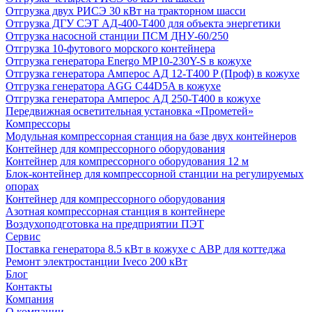
Отгрузка двух РИСЭ 30 кВт на тракторном шасси
Отгрузка ДГУ СЭТ АД-400-Т400 для объекта энергетики
Отгрузка насосной станции ПСМ ДНУ-60/250
Отгрузка 10-футового морского контейнера
Отгрузка генератора Energo MP10-230Y-S в кожухе
Отгрузка генератора Амперос АД 12-Т400 P (Проф) в кожухе
Отгрузка генератора AGG C44D5A в кожухе
Отгрузка генератора Амперос АД 250-Т400 в кожухе
Передвижная осветительная установка «Прометей»
Компрессоры
Модульная компрессорная станция на базе двух контейнеров
Контейнер для компрессорного оборудования
Контейнер для компрессорного оборудования 12 м
Блок-контейнер для компрессорной станции на регулируемых
опорах
Контейнер для компрессорного оборудования
Азотная компрессорная станция в контейнере
Воздухоподготовка на предприятии ПЭТ
Сервис
Поставка генератора 8.5 кВт в кожухе с АВР для коттеджа
Ремонт электростанции Iveco 200 кВт
Блог
Контакты
Компания
О компании