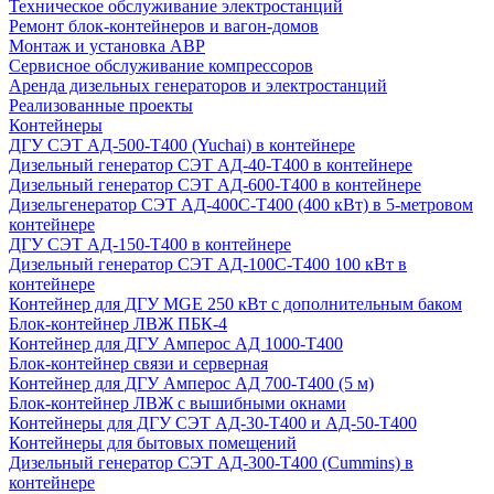
Техническое обслуживание электростанций
Ремонт блок-контейнеров и вагон-домов
Монтаж и установка АВР
Сервисное обслуживание компрессоров
Аренда дизельных генераторов и электростанций
Реализованные проекты
Контейнеры
ДГУ СЭТ АД-500-Т400 (Yuchai) в контейнере
Дизельный генератор СЭТ АД-40-Т400 в контейнере
Дизельный генератор СЭТ АД-600-Т400 в контейнере
Дизельгенератор СЭТ АД-400С-Т400 (400 кВт) в 5-метровом
контейнере
ДГУ СЭТ АД-150-Т400 в контейнере
Дизельный генератор СЭТ АД-100С-Т400 100 кВт в
контейнере
Контейнер для ДГУ MGE 250 кВт с дополнительным баком
Блок-контейнер ЛВЖ ПБК-4
Контейнер для ДГУ Амперос АД 1000-Т400
Блок-контейнер связи и серверная
Контейнер для ДГУ Амперос АД 700-Т400 (5 м)
Блок-контейнер ЛВЖ с вышибными окнами
Контейнеры для ДГУ СЭТ АД-30-Т400 и АД-50-Т400
Контейнеры для бытовых помещений
Дизельный генератор СЭТ АД-300-Т400 (Cummins) в
контейнере