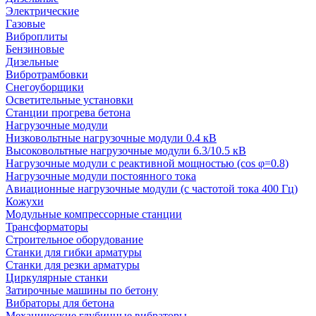
Электрические
Газовые
Виброплиты
Бензиновые
Дизельные
Вибротрамбовки
Снегоуборщики
Осветительные установки
Станции прогрева бетона
Нагрузочные модули
Низковольтные нагрузочные модули 0.4 кВ
Высоковольтные нагрузочные модули 6.3/10.5 кВ
Нагрузочные модули с реактивной мощностью (cos φ=0.8)
Нагрузочные модули постоянного тока
Авиационные нагрузочные модули (с частотой тока 400 Гц)
Кожухи
Модульные компрессорные станции
Трансформаторы
Строительное оборудование
Станки для гибки арматуры
Станки для резки арматуры
Циркулярные станки
Затирочные машины по бетону
Вибраторы для бетона
Механические глубинные вибраторы