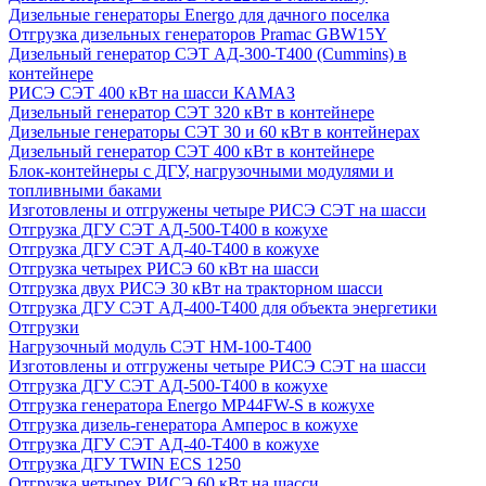
Дизельные генераторы Energo для дачного поселка
Отгрузка дизельных генераторов Pramac GВW15Y
Дизельный генератор СЭТ АД-300-Т400 (Cummins) в
контейнере
РИСЭ СЭТ 400 кВт на шасси КАМАЗ
Дизельный генератор СЭТ 320 кВт в контейнере
Дизельные генераторы СЭТ 30 и 60 кВт в контейнерах
Дизельный генератор СЭТ 400 кВт в контейнере
Блок-контейнеры с ДГУ, нагрузочными модулями и
топливными баками
Изготовлены и отгружены четыре РИСЭ СЭТ на шасси
Отгрузка ДГУ СЭТ АД-500-Т400 в кожухе
Отгрузка ДГУ СЭТ АД-40-Т400 в кожухе
Отгрузка четырех РИСЭ 60 кВт на шасси
Отгрузка двух РИСЭ 30 кВт на тракторном шасси
Отгрузка ДГУ СЭТ АД-400-Т400 для объекта энергетики
Отгрузки
Нагрузочный модуль СЭТ НМ-100-Т400
Изготовлены и отгружены четыре РИСЭ СЭТ на шасси
Отгрузка ДГУ СЭТ АД-500-Т400 в кожухе
Отгрузка генератора Energo MP44FW-S в кожухе
Отгрузка дизель-генератора Амперос в кожухе
Отгрузка ДГУ СЭТ АД-40-Т400 в кожухе
Отгрузка ДГУ TWIN ECS 1250
Отгрузка четырех РИСЭ 60 кВт на шасси