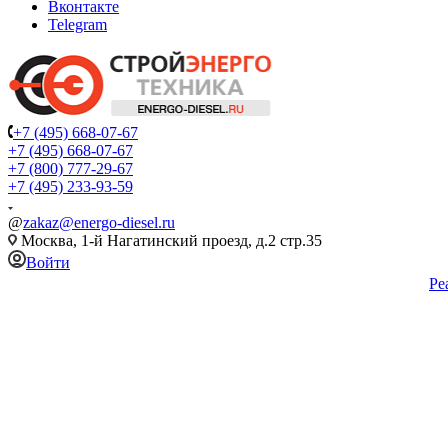
Вконтакте
Telegram
+7 (495) 668-07-67
+7 (495) 668-07-67
+7 (800) 777-29-67
+7 (495) 233-93-59
@
zakaz@energo-diesel.ru
Москва, 1-й Нагатинский проезд, д.2 стр.35
Войти
Ре