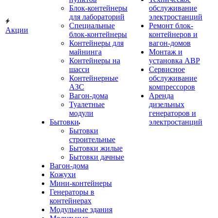
Блок-контейнеры
обслуживание
для лабораторий
электростанций
Специальные
Ремонт блок-
Акции
блок-контейнеры
контейнеров и
Контейнеры для
вагон-домов
майнинга
Монтаж и
Контейнеры на
установка АВР
шасси
Сервисное
Контейнерные
обслуживание
АЗС
компрессоров
Вагон-дома
Аренда
Туалетные
дизельных
модули
генераторов и
Бытовки
электростанций
Бытовки
строительные
Бытовки жилые
Бытовки дачные
Вагон-дома
Кожухи
Мини-контейнеры
Генераторы в
контейнерах
Модульные здания