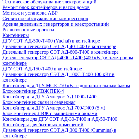
Техническое обслуживание электростанций
Ремонт блок-контейнеров и вагон-домов
Монтаж и установка АВР
Сервисное обслуживание компрессоров
Аренда дизельных генераторов и электростанций
Реализованные проекты
Контейнеры
ДГУ СЭТ АД-500-Т400 (Yuchai) в контейнере
Дизельный генератор СЭТ АД-40-Т400 в контейнере
Дизельный генератор СЭТ АД-600-Т400 в контейнере
Дизельгенератор СЭТ АД-400С-Т400 (400 кВт) в 5-метровом
контейнере
ДГУ СЭТ АД-150-Т400 в контейнере
Дизельный генератор СЭТ АД-100С-Т400 100 кВт в
контейнере
Контейнер для ДГУ MGE 250 кВт с дополнительным баком
Блок-контейнер ЛВЖ ПБК-4
Контейнер для ДГУ Амперос АД 1000-Т400
Блок-контейнер связи и серверная
Контейнер для ДГУ Амперос АД 700-Т400 (5 м)
Блок-контейнер ЛВЖ с вышибными окнами
Контейнеры для ДГУ СЭТ АД-30-Т400 и АД-50-Т400
Контейнеры для бытовых помещений
Дизельный генератор СЭТ АД-300-Т400 (Cummins) в
контейнере