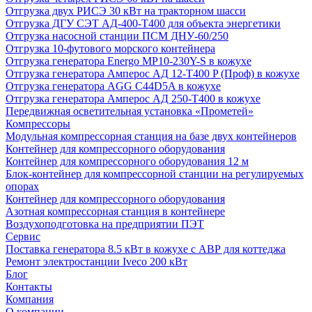
Отгрузка двух РИСЭ 30 кВт на тракторном шасси
Отгрузка ДГУ СЭТ АД-400-Т400 для объекта энергетики
Отгрузка насосной станции ПСМ ДНУ-60/250
Отгрузка 10-футового морского контейнера
Отгрузка генератора Energo MP10-230Y-S в кожухе
Отгрузка генератора Амперос АД 12-Т400 P (Проф) в кожухе
Отгрузка генератора AGG C44D5A в кожухе
Отгрузка генератора Амперос АД 250-Т400 в кожухе
Передвижная осветительная установка «Прометей»
Компрессоры
Модульная компрессорная станция на базе двух контейнеров
Контейнер для компрессорного оборудования
Контейнер для компрессорного оборудования 12 м
Блок-контейнер для компрессорной станции на регулируемых
опорах
Контейнер для компрессорного оборудования
Азотная компрессорная станция в контейнере
Воздухоподготовка на предприятии ПЭТ
Сервис
Поставка генератора 8.5 кВт в кожухе с АВР для коттеджа
Ремонт электростанции Iveco 200 кВт
Блог
Контакты
Компания
О компании