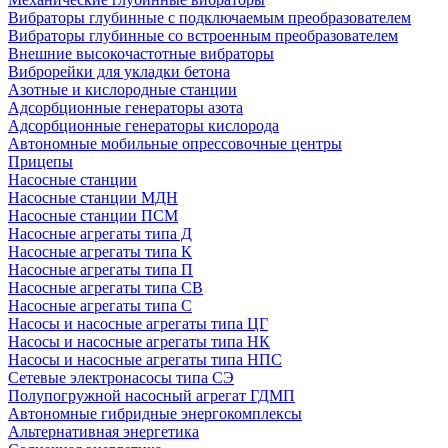
Вибраторы глубинные с подключаемым преобразователем
Вибраторы глубинные со встроенным преобразователем
Внешние высокочастотные вибраторы
Виброрейки для укладки бетона
Азотные и кислородные станции
Адсорбционные генераторы азота
Адсорбционные генераторы кислорода
Автономные мобильные опрессовочные центры
Прицепы
Насосные станции
Насосные станции МДН
Насосные станции ПСМ
Насосные агрегаты типа Д
Насосные агрегаты типа К
Насосные агрегаты типа П
Насосные агрегаты типа СВ
Насосные агрегаты типа С
Насосы и насосные агрегаты типа ЦГ
Насосы и насосные агрегаты типа НК
Насосы и насосные агрегаты типа НПС
Сетевые электронасосы типа СЭ
Полупогружной насосный агрегат ГДМП
Автономные гибридные энергокомплексы
Альтернативная энергетика