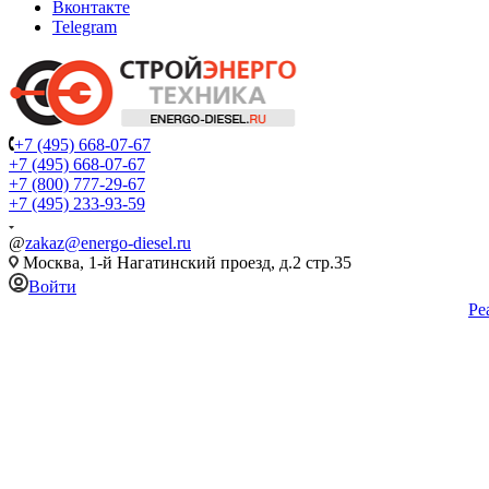
Вконтакте
Telegram
+7 (495) 668-07-67
+7 (495) 668-07-67
+7 (800) 777-29-67
+7 (495) 233-93-59
@
zakaz@energo-diesel.ru
Москва, 1-й Нагатинский проезд, д.2 стр.35
Войти
Ре