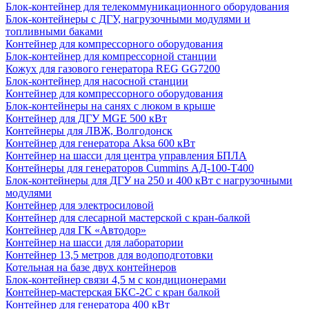
Блок-контейнер для телекоммуникационного оборудования
Блок-контейнеры с ДГУ, нагрузочными модулями и
топливными баками
Контейнер для компрессорного оборудования
Блок-контейнер для компрессорной станции
Кожух для газового генератора REG GG7200
Блок-контейнер для насосной станции
Контейнер для компрессорного оборудования
Блок-контейнеры на санях с люком в крыше
Контейнер для ДГУ MGE 500 кВт
Контейнеры для ЛВЖ, Волгодонск
Контейнер для генератора Aksa 600 кВт
Контейнер на шасси для центра управления БПЛА
Контейнеры для генераторов Cummins АД-100-Т400
Блок-контейнеры для ДГУ на 250 и 400 кВт с нагрузочными
модулями
Контейнер для электросиловой
Контейнер для слесарной мастерской с кран-балкой
Контейнер для ГК «Автодор»
Контейнер на шасси для лаборатории
Контейнер 13,5 метров для водоподготовки
Котельная на базе двух контейнеров
Блок-контейнер связи 4,5 м с кондиционерами
Контейнер-мастерская БКС-2С с кран балкой
Контейнер для генератора 400 кВт