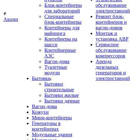
Блок-контейнеры
обслуживание
для лабораторий
электростанций
Специальные
Ремонт блок-
Акции
блок-контейнеры
контейнеров и
Контейнеры для
вагон-домов
майнинга
Монтаж и
Контейнеры на
установка АВР
шасси
Сервисное
Контейнерные
обслуживание
АЗС
компрессоров
Вагон-дома
Аренда
Туалетные
дизельных
модули
генераторов и
Бытовки
электростанций
Бытовки
строительные
Бытовки жилые
Бытовки дачные
Вагон-дома
Кожухи
Мини-контейнеры
Генераторы в
контейнерах
Модульные здания