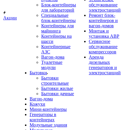
Блок-контейнеры
обслуживание
для лабораторий
электростанций
Специальные
Ремонт блок-
Акции
блок-контейнеры
контейнеров и
Контейнеры для
вагон-домов
майнинга
Монтаж и
Контейнеры на
установка АВР
шасси
Сервисное
Контейнерные
обслуживание
АЗС
компрессоров
Вагон-дома
Аренда
Туалетные
дизельных
модули
генераторов и
Бытовки
электростанций
Бытовки
строительные
Бытовки жилые
Бытовки дачные
Вагон-дома
Кожухи
Мини-контейнеры
Генераторы в
контейнерах
Модульные здания