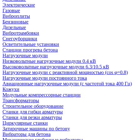
Электрические
Газовые
Виброплиты
Бензиновые
Дизельные
Вибротрамбовки
Снегоуборщики
Осветительные установки
Станции прогрева бетона
Нагрузочные модули
Низковольтные нагрузочные модули 0.4 кВ
Высоковольтные нагрузочные модули 6.3/10.5 кВ
Нагрузочные модули с реактивной мощностью (cos φ=0.8)
Нагрузочные модули постоянного тока
Авиационные нагрузочные модули (с частотой тока 400 Гц)
Кожухи
Модульные компрессорные станции
Трансформаторы
Строительное оборудование
Станки для гибки арматуры
Станки для резки арматуры
Циркулярные станки
Затирочные машины по бетону
Вибраторы для бетона
Механические глубинные вибраторы