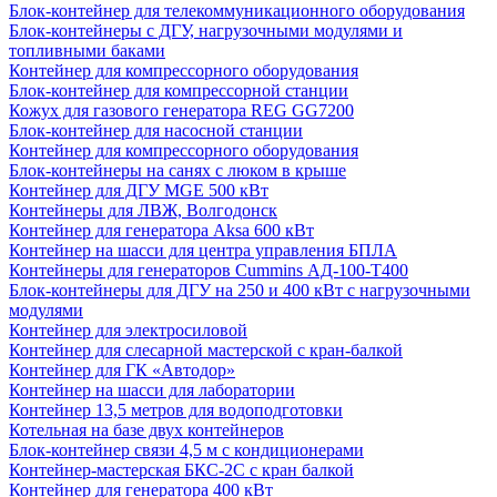
Блок-контейнер для телекоммуникационного оборудования
Блок-контейнеры с ДГУ, нагрузочными модулями и
топливными баками
Контейнер для компрессорного оборудования
Блок-контейнер для компрессорной станции
Кожух для газового генератора REG GG7200
Блок-контейнер для насосной станции
Контейнер для компрессорного оборудования
Блок-контейнеры на санях с люком в крыше
Контейнер для ДГУ MGE 500 кВт
Контейнеры для ЛВЖ, Волгодонск
Контейнер для генератора Aksa 600 кВт
Контейнер на шасси для центра управления БПЛА
Контейнеры для генераторов Cummins АД-100-Т400
Блок-контейнеры для ДГУ на 250 и 400 кВт с нагрузочными
модулями
Контейнер для электросиловой
Контейнер для слесарной мастерской с кран-балкой
Контейнер для ГК «Автодор»
Контейнер на шасси для лаборатории
Контейнер 13,5 метров для водоподготовки
Котельная на базе двух контейнеров
Блок-контейнер связи 4,5 м с кондиционерами
Контейнер-мастерская БКС-2С с кран балкой
Контейнер для генератора 400 кВт