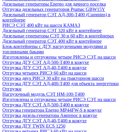
Дизельные генераторы Energo для дачного поселка
Отгрузка дизельных генераторов Pramac GВW15Y
Дизельный генератор СЭТ АД-300-Т400 (Cummins) в
контейнере
РИСЭ СЭТ 400 кВт на шасси КАМАЗ
Дизельный генератор СЭТ 320 кВт в контейнере
Дизельные генераторы СЭТ 30 и 60 кВт в контейнерах
Дизельный генератор СЭТ 400 кВт в контейнере
Блок-контейнеры с ДГУ, нагрузочными модулями и
топливными баками
Изготовлены и отгружены четыре РИСЭ СЭТ на шасси
Отгрузка ДГУ СЭТ АД-500-Т400 в кожухе
Отгрузка ДГУ СЭТ АД-40-Т400 в кожухе
Отгрузка четырех РИСЭ 60 кВт на шасси
Отгрузка двух РИСЭ 30 кВт на тракторном шасси
Отгрузка ДГУ СЭТ АД-400-Т400 для объекта энергетики
Отгрузки
Нагрузочный модуль СЭТ НМ-100-Т400
Изготовлены и отгружены четыре РИСЭ СЭТ на шасси
Отгрузка ДГУ СЭТ АД-500-Т400 в кожухе
Отгрузка генератора Energo MP44FW-S в кожухе
Отгрузка дизель-генератора Амперос в кожухе
Отгрузка ДГУ СЭТ АД-40-Т400 в кожухе
Отгрузка ДГУ TWIN ECS 1250
Отгрузка четырех РИСЭ 60 кВт на шасси