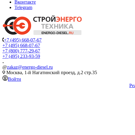
Вконтакте
Telegram
+7 (495) 668-07-67
+7 (495) 668-07-67
+7 (800) 777-29-67
+7 (495) 233-93-59
@
zakaz@energo-diesel.ru
Москва, 1-й Нагатинский проезд, д.2 стр.35
Войти
Ре