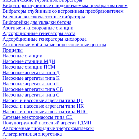
Вибраторы глубинные с подключаемым преобразователем
Вибраторы глубинные со встроенным преобразователем
Внешние высокочастотные вибраторы
Виброрейки для укладки бетона
Азотные и кислородные станции
Адсорбционные генераторы азота
Адсорбционные генераторы кислорода
Автономные мобильные опрессовочные центры
Прицепы
Насосные станции
Насосные станции МДН
Насосные станции ПСМ
Насосные агрегаты типа Д
Насосные агрегаты типа К
Насосные агрегаты типа П
Насосные агрегаты типа СВ
Насосные агрегаты типа С
Насосы и насосные агрегаты типа ЦГ
Насосы и насосные агрегаты типа НК
Насосы и насосные агрегаты типа НПС
Сетевые электронасосы типа СЭ
Полупогружной насосный агрегат ГДМП
Автономные гибридные энергокомплексы
Альтернативная энергетика