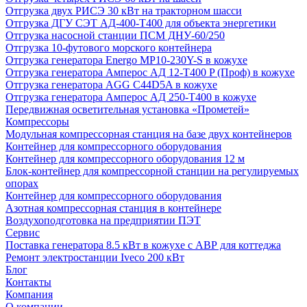
Отгрузка двух РИСЭ 30 кВт на тракторном шасси
Отгрузка ДГУ СЭТ АД-400-Т400 для объекта энергетики
Отгрузка насосной станции ПСМ ДНУ-60/250
Отгрузка 10-футового морского контейнера
Отгрузка генератора Energo MP10-230Y-S в кожухе
Отгрузка генератора Амперос АД 12-Т400 P (Проф) в кожухе
Отгрузка генератора AGG C44D5A в кожухе
Отгрузка генератора Амперос АД 250-Т400 в кожухе
Передвижная осветительная установка «Прометей»
Компрессоры
Модульная компрессорная станция на базе двух контейнеров
Контейнер для компрессорного оборудования
Контейнер для компрессорного оборудования 12 м
Блок-контейнер для компрессорной станции на регулируемых
опорах
Контейнер для компрессорного оборудования
Азотная компрессорная станция в контейнере
Воздухоподготовка на предприятии ПЭТ
Сервис
Поставка генератора 8.5 кВт в кожухе с АВР для коттеджа
Ремонт электростанции Iveco 200 кВт
Блог
Контакты
Компания
О компании