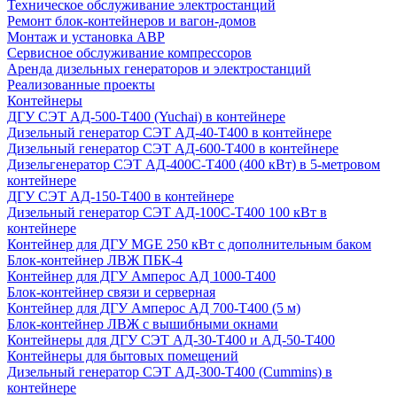
Техническое обслуживание электростанций
Ремонт блок-контейнеров и вагон-домов
Монтаж и установка АВР
Сервисное обслуживание компрессоров
Аренда дизельных генераторов и электростанций
Реализованные проекты
Контейнеры
ДГУ СЭТ АД-500-Т400 (Yuchai) в контейнере
Дизельный генератор СЭТ АД-40-Т400 в контейнере
Дизельный генератор СЭТ АД-600-Т400 в контейнере
Дизельгенератор СЭТ АД-400С-Т400 (400 кВт) в 5-метровом
контейнере
ДГУ СЭТ АД-150-Т400 в контейнере
Дизельный генератор СЭТ АД-100С-Т400 100 кВт в
контейнере
Контейнер для ДГУ MGE 250 кВт с дополнительным баком
Блок-контейнер ЛВЖ ПБК-4
Контейнер для ДГУ Амперос АД 1000-Т400
Блок-контейнер связи и серверная
Контейнер для ДГУ Амперос АД 700-Т400 (5 м)
Блок-контейнер ЛВЖ с вышибными окнами
Контейнеры для ДГУ СЭТ АД-30-Т400 и АД-50-Т400
Контейнеры для бытовых помещений
Дизельный генератор СЭТ АД-300-Т400 (Cummins) в
контейнере