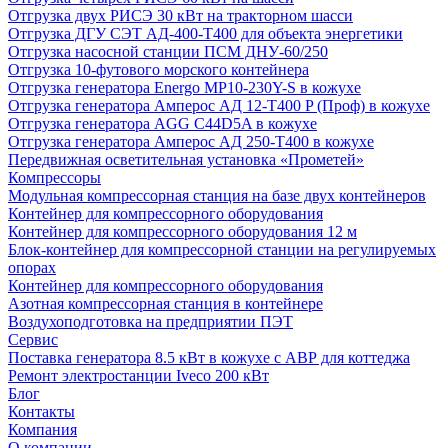
Отгрузка двух РИСЭ 30 кВт на тракторном шасси
Отгрузка ДГУ СЭТ АД-400-Т400 для объекта энергетики
Отгрузка насосной станции ПСМ ДНУ-60/250
Отгрузка 10-футового морского контейнера
Отгрузка генератора Energo MP10-230Y-S в кожухе
Отгрузка генератора Амперос АД 12-Т400 P (Проф) в кожухе
Отгрузка генератора AGG C44D5A в кожухе
Отгрузка генератора Амперос АД 250-Т400 в кожухе
Передвижная осветительная установка «Прометей»
Компрессоры
Модульная компрессорная станция на базе двух контейнеров
Контейнер для компрессорного оборудования
Контейнер для компрессорного оборудования 12 м
Блок-контейнер для компрессорной станции на регулируемых
опорах
Контейнер для компрессорного оборудования
Азотная компрессорная станция в контейнере
Воздухоподготовка на предприятии ПЭТ
Сервис
Поставка генератора 8.5 кВт в кожухе с АВР для коттеджа
Ремонт электростанции Iveco 200 кВт
Блог
Контакты
Компания
О компании