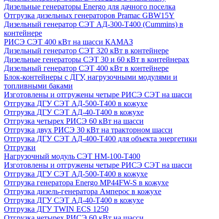
Дизельные генераторы Energo для дачного поселка
Отгрузка дизельных генераторов Pramac GВW15Y
Дизельный генератор СЭТ АД-300-Т400 (Cummins) в
контейнере
РИСЭ СЭТ 400 кВт на шасси КАМАЗ
Дизельный генератор СЭТ 320 кВт в контейнере
Дизельные генераторы СЭТ 30 и 60 кВт в контейнерах
Дизельный генератор СЭТ 400 кВт в контейнере
Блок-контейнеры с ДГУ, нагрузочными модулями и
топливными баками
Изготовлены и отгружены четыре РИСЭ СЭТ на шасси
Отгрузка ДГУ СЭТ АД-500-Т400 в кожухе
Отгрузка ДГУ СЭТ АД-40-Т400 в кожухе
Отгрузка четырех РИСЭ 60 кВт на шасси
Отгрузка двух РИСЭ 30 кВт на тракторном шасси
Отгрузка ДГУ СЭТ АД-400-Т400 для объекта энергетики
Отгрузки
Нагрузочный модуль СЭТ НМ-100-Т400
Изготовлены и отгружены четыре РИСЭ СЭТ на шасси
Отгрузка ДГУ СЭТ АД-500-Т400 в кожухе
Отгрузка генератора Energo MP44FW-S в кожухе
Отгрузка дизель-генератора Амперос в кожухе
Отгрузка ДГУ СЭТ АД-40-Т400 в кожухе
Отгрузка ДГУ TWIN ECS 1250
Отгрузка четырех РИСЭ 60 кВт на шасси