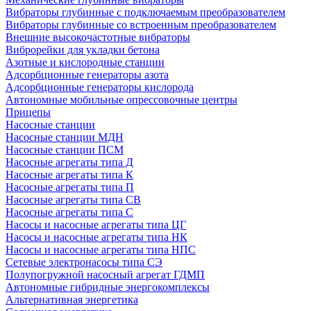
Вибраторы глубинные с подключаемым преобразователем
Вибраторы глубинные со встроенным преобразователем
Внешние высокочастотные вибраторы
Виброрейки для укладки бетона
Азотные и кислородные станции
Адсорбционные генераторы азота
Адсорбционные генераторы кислорода
Автономные мобильные опрессовочные центры
Прицепы
Насосные станции
Насосные станции МДН
Насосные станции ПСМ
Насосные агрегаты типа Д
Насосные агрегаты типа К
Насосные агрегаты типа П
Насосные агрегаты типа СВ
Насосные агрегаты типа С
Насосы и насосные агрегаты типа ЦГ
Насосы и насосные агрегаты типа НК
Насосы и насосные агрегаты типа НПС
Сетевые электронасосы типа СЭ
Полупогружной насосный агрегат ГДМП
Автономные гибридные энергокомплексы
Альтернативная энергетика