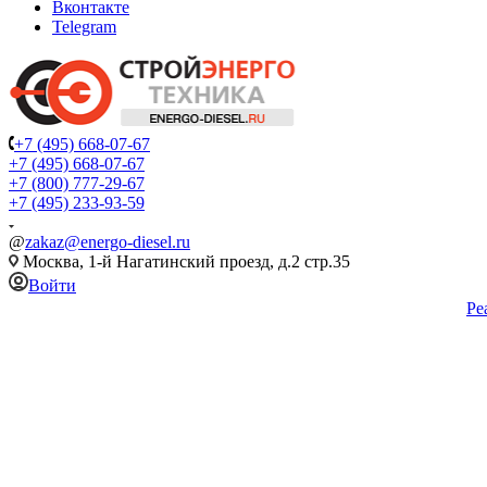
Вконтакте
Telegram
+7 (495) 668-07-67
+7 (495) 668-07-67
+7 (800) 777-29-67
+7 (495) 233-93-59
@
zakaz@energo-diesel.ru
Москва, 1-й Нагатинский проезд, д.2 стр.35
Войти
Ре