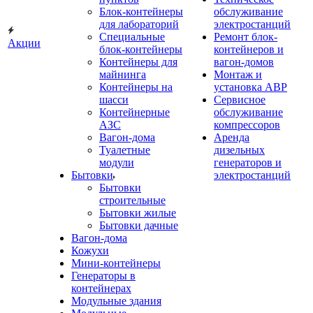
Блок-контейнеры
обслуживание
для лабораторий
электростанций
Специальные
Ремонт блок-
Акции
блок-контейнеры
контейнеров и
Контейнеры для
вагон-домов
майнинга
Монтаж и
Контейнеры на
установка АВР
шасси
Сервисное
Контейнерные
обслуживание
АЗС
компрессоров
Вагон-дома
Аренда
Туалетные
дизельных
модули
генераторов и
Бытовки
электростанций
Бытовки
строительные
Бытовки жилые
Бытовки дачные
Вагон-дома
Кожухи
Мини-контейнеры
Генераторы в
контейнерах
Модульные здания