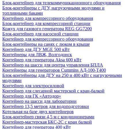
Блок-контейнер для телекоммуникационного оборудования
Блок-контейнеры с ДГУ, нагрузочными модулями и
топливными баками
Контейнер для компрессорного оборудования
Блок-контейнер для компрессорной станции
Кожух для газового генератора REG GG7200
Блок-контейнер для насосной станции
Контейнер для компрессорного оборудования
Блок-контейнеры на санях с люком в крыше
Контейнер для ДГУ MGE 500 кВт
Контейнеры для ЛВЖ, Волгодонск
Контейнер для генератора Aksa 600 кВт
Контейнер на шасси для центра управления БПЛА
Контейнеры для генераторов Cummins АД-100-Т400
Блок-контейнеры для ДГУ на 250 и 400 кВт с нагрузочными
модулями
Контейнер для электросиловой
Контейнер для слесарной мастерской с кран-балкой
Контейнер для ГК «Автодор»
Контейнер на шасси для лаборатории
Контейнер 13,5 метров для водоподготовки
Котельная на базе двух контейнеров
Блок-контейнер связи 4,5 м с кондиционерами
Контейнер-мастерская БКС-2С с кран балкой
Контейнер для генератора 400 кВт