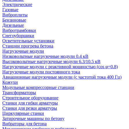
Электрические
Газовые
Виброплиты
Бензиновые
Дизельные
Вибротрамбовки
Снегоуборщики
Осветительные установки
Станции прогрева бетона
Нагрузочные модули
Низковольтные нагрузочные модули 0.4 кВ
Высоковольтные нагрузочные модули 6.3/10.5 кВ
Нагрузочные модули с реактивной мощностью (cos φ=0.8)
Нагрузочные модули постоянного тока
Авиационные нагрузочные модули (с частотой тока 400 Гц)
Кожухи
Модульные компрессорные станции
Трансформаторы
Строительное оборудование
Станки для гибки арматуры
Станки для резки арматуры
Циркулярные станки
Затирочные машины по бетону
Вибраторы для бетона
Механические глубинные вибраторы