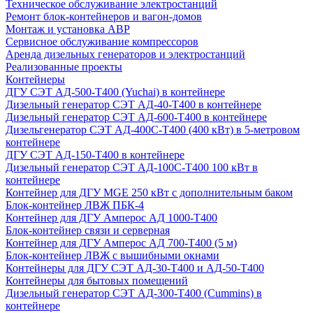
Техническое обслуживание электростанций
Ремонт блок-контейнеров и вагон-домов
Монтаж и установка АВР
Сервисное обслуживание компрессоров
Аренда дизельных генераторов и электростанций
Реализованные проекты
Контейнеры
ДГУ СЭТ АД-500-Т400 (Yuchai) в контейнере
Дизельный генератор СЭТ АД-40-Т400 в контейнере
Дизельный генератор СЭТ АД-600-Т400 в контейнере
Дизельгенератор СЭТ АД-400С-Т400 (400 кВт) в 5-метровом
контейнере
ДГУ СЭТ АД-150-Т400 в контейнере
Дизельный генератор СЭТ АД-100С-Т400 100 кВт в
контейнере
Контейнер для ДГУ MGE 250 кВт с дополнительным баком
Блок-контейнер ЛВЖ ПБК-4
Контейнер для ДГУ Амперос АД 1000-Т400
Блок-контейнер связи и серверная
Контейнер для ДГУ Амперос АД 700-Т400 (5 м)
Блок-контейнер ЛВЖ с вышибными окнами
Контейнеры для ДГУ СЭТ АД-30-Т400 и АД-50-Т400
Контейнеры для бытовых помещений
Дизельный генератор СЭТ АД-300-Т400 (Cummins) в
контейнере