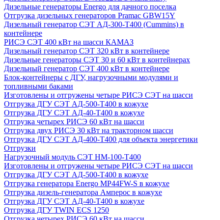
Дизельные генераторы Energo для дачного поселка
Отгрузка дизельных генераторов Pramac GВW15Y
Дизельный генератор СЭТ АД-300-Т400 (Cummins) в
контейнере
РИСЭ СЭТ 400 кВт на шасси КАМАЗ
Дизельный генератор СЭТ 320 кВт в контейнере
Дизельные генераторы СЭТ 30 и 60 кВт в контейнерах
Дизельный генератор СЭТ 400 кВт в контейнере
Блок-контейнеры с ДГУ, нагрузочными модулями и
топливными баками
Изготовлены и отгружены четыре РИСЭ СЭТ на шасси
Отгрузка ДГУ СЭТ АД-500-Т400 в кожухе
Отгрузка ДГУ СЭТ АД-40-Т400 в кожухе
Отгрузка четырех РИСЭ 60 кВт на шасси
Отгрузка двух РИСЭ 30 кВт на тракторном шасси
Отгрузка ДГУ СЭТ АД-400-Т400 для объекта энергетики
Отгрузки
Нагрузочный модуль СЭТ НМ-100-Т400
Изготовлены и отгружены четыре РИСЭ СЭТ на шасси
Отгрузка ДГУ СЭТ АД-500-Т400 в кожухе
Отгрузка генератора Energo MP44FW-S в кожухе
Отгрузка дизель-генератора Амперос в кожухе
Отгрузка ДГУ СЭТ АД-40-Т400 в кожухе
Отгрузка ДГУ TWIN ECS 1250
Отгрузка четырех РИСЭ 60 кВт на шасси