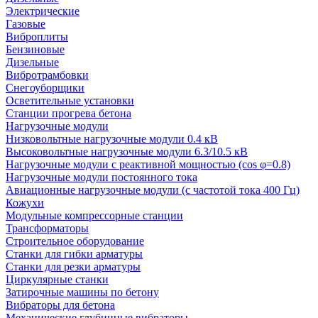
Электрические
Газовые
Виброплиты
Бензиновые
Дизельные
Вибротрамбовки
Снегоуборщики
Осветительные установки
Станции прогрева бетона
Нагрузочные модули
Низковольтные нагрузочные модули 0.4 кВ
Высоковольтные нагрузочные модули 6.3/10.5 кВ
Нагрузочные модули с реактивной мощностью (cos φ=0.8)
Нагрузочные модули постоянного тока
Авиационные нагрузочные модули (с частотой тока 400 Гц)
Кожухи
Модульные компрессорные станции
Трансформаторы
Строительное оборудование
Станки для гибки арматуры
Станки для резки арматуры
Циркулярные станки
Затирочные машины по бетону
Вибраторы для бетона
Механические глубинные вибраторы