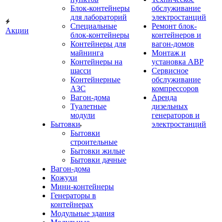
Блок-контейнеры
обслуживание
для лабораторий
электростанций
Специальные
Ремонт блок-
Акции
блок-контейнеры
контейнеров и
Контейнеры для
вагон-домов
майнинга
Монтаж и
Контейнеры на
установка АВР
шасси
Сервисное
Контейнерные
обслуживание
АЗС
компрессоров
Вагон-дома
Аренда
Туалетные
дизельных
модули
генераторов и
Бытовки
электростанций
Бытовки
строительные
Бытовки жилые
Бытовки дачные
Вагон-дома
Кожухи
Мини-контейнеры
Генераторы в
контейнерах
Модульные здания