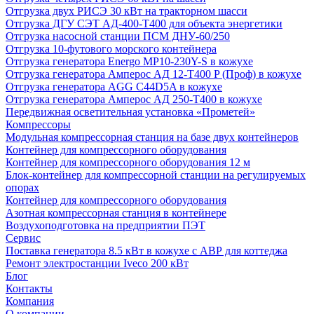
Отгрузка двух РИСЭ 30 кВт на тракторном шасси
Отгрузка ДГУ СЭТ АД-400-Т400 для объекта энергетики
Отгрузка насосной станции ПСМ ДНУ-60/250
Отгрузка 10-футового морского контейнера
Отгрузка генератора Energo MP10-230Y-S в кожухе
Отгрузка генератора Амперос АД 12-Т400 P (Проф) в кожухе
Отгрузка генератора AGG C44D5A в кожухе
Отгрузка генератора Амперос АД 250-Т400 в кожухе
Передвижная осветительная установка «Прометей»
Компрессоры
Модульная компрессорная станция на базе двух контейнеров
Контейнер для компрессорного оборудования
Контейнер для компрессорного оборудования 12 м
Блок-контейнер для компрессорной станции на регулируемых
опорах
Контейнер для компрессорного оборудования
Азотная компрессорная станция в контейнере
Воздухоподготовка на предприятии ПЭТ
Сервис
Поставка генератора 8.5 кВт в кожухе с АВР для коттеджа
Ремонт электростанции Iveco 200 кВт
Блог
Контакты
Компания
О компании