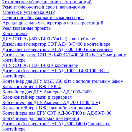
Техническое обслуживание электростанций
Ремонт блок-контейнеров и вагон-домов
Монтаж и установка АВР
Сервисное обслуживание компрессоров
Аренда дизельных генераторов и электростанций
Реализованные проекты
Контейнеры
ДГУ СЭТ АД-500-Т400 (Yuchai) в контейнере
Дизельный генератор СЭТ АД-40-Т400 в контейнере
Дизельный генератор СЭТ АД-600-Т400 в контейнере
Дизельгенератор СЭТ АД-400С-Т400 (400 кВт) в 5-метровом
контейнере
ДГУ СЭТ АД-150-Т400 в контейнере
Дизельный генератор СЭТ АД-100С-Т400 100 кВт в
контейнере
Контейнер для ДГУ MGE 250 кВт с дополнительным баком
Блок-контейнер ЛВЖ ПБК-4
Контейнер для ДГУ Амперос АД 1000-Т400
Блок-контейнер связи и серверная
Контейнер для ДГУ Амперос АД 700-Т400 (5 м)
Блок-контейнер ЛВЖ с вышибными окнами
Контейнеры для ДГУ СЭТ АД-30-Т400 и АД-50-Т400
Контейнеры для бытовых помещений
Дизельный генератор СЭТ АД-300-Т400 (Cummins) в
контейнере