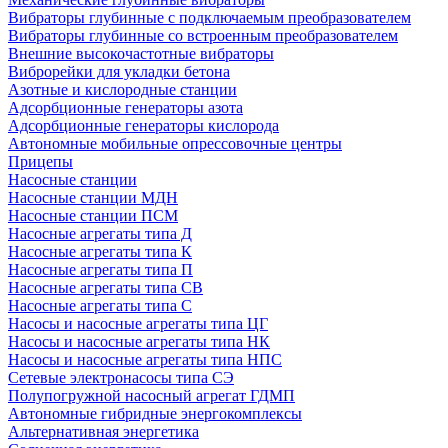
Вибраторы глубинные с подключаемым преобразователем
Вибраторы глубинные со встроенным преобразователем
Внешние высокочастотные вибраторы
Виброрейки для укладки бетона
Азотные и кислородные станции
Адсорбционные генераторы азота
Адсорбционные генераторы кислорода
Автономные мобильные опрессовочные центры
Прицепы
Насосные станции
Насосные станции МДН
Насосные станции ПСМ
Насосные агрегаты типа Д
Насосные агрегаты типа К
Насосные агрегаты типа П
Насосные агрегаты типа СВ
Насосные агрегаты типа С
Насосы и насосные агрегаты типа ЦГ
Насосы и насосные агрегаты типа НК
Насосы и насосные агрегаты типа НПС
Сетевые электронасосы типа СЭ
Полупогружной насосный агрегат ГДМП
Автономные гибридные энергокомплексы
Альтернативная энергетика