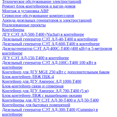
Техническое обслуживание электростанций
Ремонт блок-контейнеров и вагон-домов
Монтаж и установка АВР
Сервисное обслуживание компрессоров
Аренда дизельных генераторов и электростанций
Реализованные проекты
Контейнеры
ДГУ СЭТ АД-500-Т400 (Yuchai) в контейнере
Дизельный генератор СЭТ АД-40-Т400 в контейнере
Дизельный генератор СЭТ АД-600-Т400 в контейнере
Дизельгенератор СЭТ АД-400С-Т400 (400 кВт) в 5-метровом
контейнере
ДГУ СЭТ АД-150-Т400 в контейнере
Дизельный генератор СЭТ АД-100С-Т400 100 кВт в
контейнере
Контейнер для ДГУ MGE 250 кВт с дополнительным баком
Блок-контейнер ЛВЖ ПБК-4
Контейнер для ДГУ Амперос АД 1000-Т400
Блок-контейнер связи и серверная
Контейнер для ДГУ Амперос АД 700-Т400 (5 м)
Блок-контейнер ЛВЖ с вышибными окнами
Контейнеры для ДГУ СЭТ АД-30-Т400 и АД-50-Т400
Контейнеры для бытовых помещений
Дизельный генератор СЭТ АД-300-Т400 (Cummins) в
контейнере