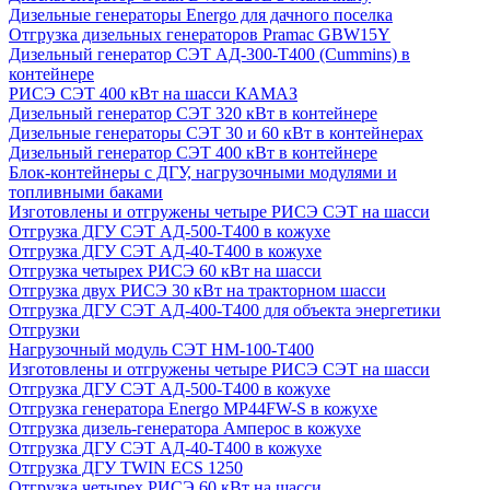
Дизельные генераторы Energo для дачного поселка
Отгрузка дизельных генераторов Pramac GВW15Y
Дизельный генератор СЭТ АД-300-Т400 (Cummins) в
контейнере
РИСЭ СЭТ 400 кВт на шасси КАМАЗ
Дизельный генератор СЭТ 320 кВт в контейнере
Дизельные генераторы СЭТ 30 и 60 кВт в контейнерах
Дизельный генератор СЭТ 400 кВт в контейнере
Блок-контейнеры с ДГУ, нагрузочными модулями и
топливными баками
Изготовлены и отгружены четыре РИСЭ СЭТ на шасси
Отгрузка ДГУ СЭТ АД-500-Т400 в кожухе
Отгрузка ДГУ СЭТ АД-40-Т400 в кожухе
Отгрузка четырех РИСЭ 60 кВт на шасси
Отгрузка двух РИСЭ 30 кВт на тракторном шасси
Отгрузка ДГУ СЭТ АД-400-Т400 для объекта энергетики
Отгрузки
Нагрузочный модуль СЭТ НМ-100-Т400
Изготовлены и отгружены четыре РИСЭ СЭТ на шасси
Отгрузка ДГУ СЭТ АД-500-Т400 в кожухе
Отгрузка генератора Energo MP44FW-S в кожухе
Отгрузка дизель-генератора Амперос в кожухе
Отгрузка ДГУ СЭТ АД-40-Т400 в кожухе
Отгрузка ДГУ TWIN ECS 1250
Отгрузка четырех РИСЭ 60 кВт на шасси