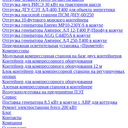
Отгрузка двух РИСЭ 30 кВт на тракторном шасси
Отгрузка ДГУ СЭТ АД-400-Т400 для объекта энергетики
Отгрузка насосной станции ПСМ ДНУ-60/250
Отгрузка 10-футового морского контейнера
Отгрузка генератора Energo MP10-230Y-S в кожухе
Отгрузка генератора Амперос АД 12-Т400 P (Проф) в кожухе
Отгрузка генератора AGG C44D5A в кожухе
Отгрузка генератора Амперос АД 250-Т400 в кожухе
Передвижная осветительная установка «Прометей»
Компрессоры
Модульная компрессорная станция на базе двух контейнеров
Контейнер для компрессорного оборудования
Контейнер для компрессорного оборудования 12 м
Блок-контейнер для компрессорной станции на регулируемых
опорах
Контейнер для компрессорного оборудования
Азотная компрессорная станция в контейнере
Воздухоподготовка на предприятии ПЭТ
Сервис
Поставка генератора 8.5 кВт в кожухе с АВР для коттеджа
Ремонт электростанции Iveco 200 кВт
Блог
Контакты
Компания
О компании