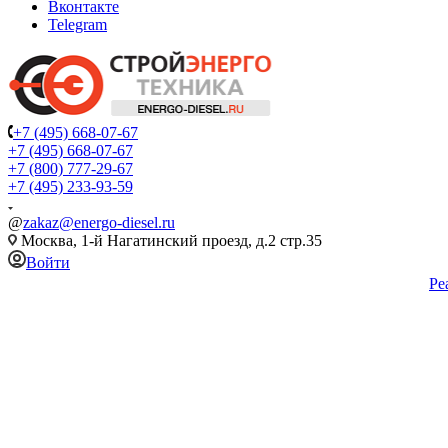
Вконтакте
Telegram
+7 (495) 668-07-67
+7 (495) 668-07-67
+7 (800) 777-29-67
+7 (495) 233-93-59
@
zakaz@energo-diesel.ru
Москва, 1-й Нагатинский проезд, д.2 стр.35
Войти
Ре