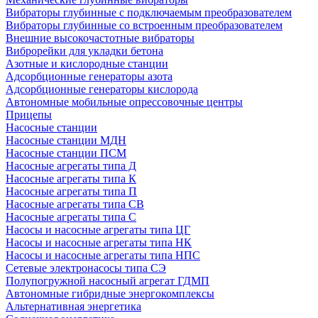
Вибраторы глубинные с подключаемым преобразователем
Вибраторы глубинные со встроенным преобразователем
Внешние высокочастотные вибраторы
Виброрейки для укладки бетона
Азотные и кислородные станции
Адсорбционные генераторы азота
Адсорбционные генераторы кислорода
Автономные мобильные опрессовочные центры
Прицепы
Насосные станции
Насосные станции МДН
Насосные станции ПСМ
Насосные агрегаты типа Д
Насосные агрегаты типа К
Насосные агрегаты типа П
Насосные агрегаты типа СВ
Насосные агрегаты типа С
Насосы и насосные агрегаты типа ЦГ
Насосы и насосные агрегаты типа НК
Насосы и насосные агрегаты типа НПС
Сетевые электронасосы типа СЭ
Полупогружной насосный агрегат ГДМП
Автономные гибридные энергокомплексы
Альтернативная энергетика