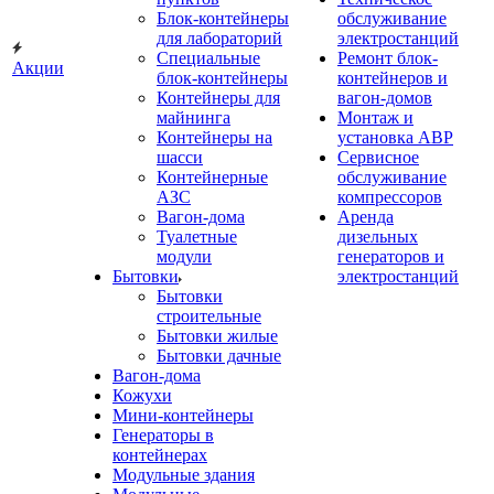
Блок-контейнеры
обслуживание
для лабораторий
электростанций
Специальные
Ремонт блок-
Акции
блок-контейнеры
контейнеров и
Контейнеры для
вагон-домов
майнинга
Монтаж и
Контейнеры на
установка АВР
шасси
Сервисное
Контейнерные
обслуживание
АЗС
компрессоров
Вагон-дома
Аренда
Туалетные
дизельных
модули
генераторов и
Бытовки
электростанций
Бытовки
строительные
Бытовки жилые
Бытовки дачные
Вагон-дома
Кожухи
Мини-контейнеры
Генераторы в
контейнерах
Модульные здания