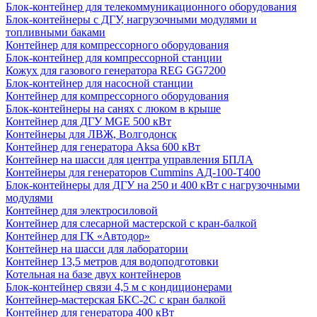
Блок-контейнер для телекоммуникационного оборудования
Блок-контейнеры с ДГУ, нагрузочными модулями и
топливными баками
Контейнер для компрессорного оборудования
Блок-контейнер для компрессорной станции
Кожух для газового генератора REG GG7200
Блок-контейнер для насосной станции
Контейнер для компрессорного оборудования
Блок-контейнеры на санях с люком в крыше
Контейнер для ДГУ MGE 500 кВт
Контейнеры для ЛВЖ, Волгодонск
Контейнер для генератора Aksa 600 кВт
Контейнер на шасси для центра управления БПЛА
Контейнеры для генераторов Cummins АД-100-Т400
Блок-контейнеры для ДГУ на 250 и 400 кВт с нагрузочными
модулями
Контейнер для электросиловой
Контейнер для слесарной мастерской с кран-балкой
Контейнер для ГК «Автодор»
Контейнер на шасси для лаборатории
Контейнер 13,5 метров для водоподготовки
Котельная на базе двух контейнеров
Блок-контейнер связи 4,5 м с кондиционерами
Контейнер-мастерская БКС-2С с кран балкой
Контейнер для генератора 400 кВт