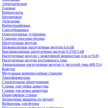
Электрические
Газовые
Виброплиты
Бензиновые
Дизельные
Вибротрамбовки
Снегоуборщики
Осветительные установки
Станции прогрева бетона
Нагрузочные модули
Низковольтные нагрузочные модули 0.4 кВ
Высоковольтные нагрузочные модули 6.3/10.5 кВ
Нагрузочные модули с реактивной мощностью (cos φ=0.8)
Нагрузочные модули постоянного тока
Авиационные нагрузочные модули (с частотой тока 400 Гц)
Кожухи
Модульные компрессорные станции
Трансформаторы
Строительное оборудование
Станки для гибки арматуры
Станки для резки арматуры
Циркулярные станки
Затирочные машины по бетону
Вибраторы для бетона
Механические глубинные вибраторы