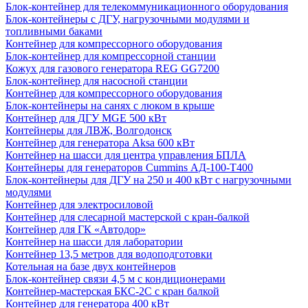
Блок-контейнер для телекоммуникационного оборудования
Блок-контейнеры с ДГУ, нагрузочными модулями и
топливными баками
Контейнер для компрессорного оборудования
Блок-контейнер для компрессорной станции
Кожух для газового генератора REG GG7200
Блок-контейнер для насосной станции
Контейнер для компрессорного оборудования
Блок-контейнеры на санях с люком в крыше
Контейнер для ДГУ MGE 500 кВт
Контейнеры для ЛВЖ, Волгодонск
Контейнер для генератора Aksa 600 кВт
Контейнер на шасси для центра управления БПЛА
Контейнеры для генераторов Cummins АД-100-Т400
Блок-контейнеры для ДГУ на 250 и 400 кВт с нагрузочными
модулями
Контейнер для электросиловой
Контейнер для слесарной мастерской с кран-балкой
Контейнер для ГК «Автодор»
Контейнер на шасси для лаборатории
Контейнер 13,5 метров для водоподготовки
Котельная на базе двух контейнеров
Блок-контейнер связи 4,5 м с кондиционерами
Контейнер-мастерская БКС-2С с кран балкой
Контейнер для генератора 400 кВт