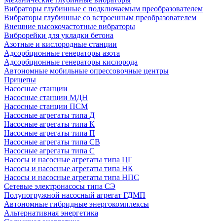
Вибраторы глубинные с подключаемым преобразователем
Вибраторы глубинные со встроенным преобразователем
Внешние высокочастотные вибраторы
Виброрейки для укладки бетона
Азотные и кислородные станции
Адсорбционные генераторы азота
Адсорбционные генераторы кислорода
Автономные мобильные опрессовочные центры
Прицепы
Насосные станции
Насосные станции МДН
Насосные станции ПСМ
Насосные агрегаты типа Д
Насосные агрегаты типа К
Насосные агрегаты типа П
Насосные агрегаты типа СВ
Насосные агрегаты типа С
Насосы и насосные агрегаты типа ЦГ
Насосы и насосные агрегаты типа НК
Насосы и насосные агрегаты типа НПС
Сетевые электронасосы типа СЭ
Полупогружной насосный агрегат ГДМП
Автономные гибридные энергокомплексы
Альтернативная энергетика