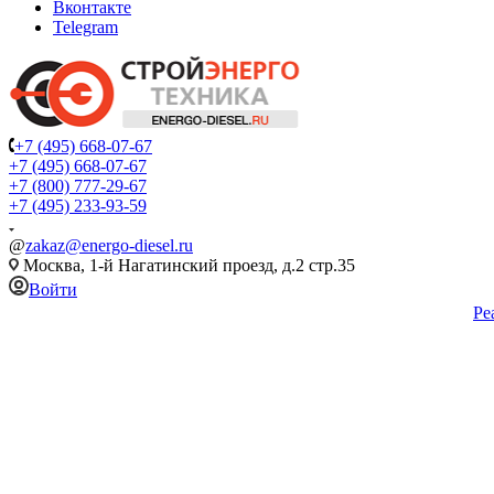
Вконтакте
Telegram
+7 (495) 668-07-67
+7 (495) 668-07-67
+7 (800) 777-29-67
+7 (495) 233-93-59
@
zakaz@energo-diesel.ru
Москва, 1-й Нагатинский проезд, д.2 стр.35
Войти
Ре