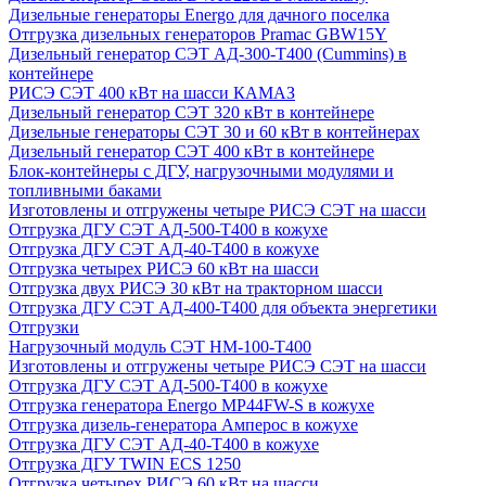
Дизельные генераторы Energo для дачного поселка
Отгрузка дизельных генераторов Pramac GВW15Y
Дизельный генератор СЭТ АД-300-Т400 (Cummins) в
контейнере
РИСЭ СЭТ 400 кВт на шасси КАМАЗ
Дизельный генератор СЭТ 320 кВт в контейнере
Дизельные генераторы СЭТ 30 и 60 кВт в контейнерах
Дизельный генератор СЭТ 400 кВт в контейнере
Блок-контейнеры с ДГУ, нагрузочными модулями и
топливными баками
Изготовлены и отгружены четыре РИСЭ СЭТ на шасси
Отгрузка ДГУ СЭТ АД-500-Т400 в кожухе
Отгрузка ДГУ СЭТ АД-40-Т400 в кожухе
Отгрузка четырех РИСЭ 60 кВт на шасси
Отгрузка двух РИСЭ 30 кВт на тракторном шасси
Отгрузка ДГУ СЭТ АД-400-Т400 для объекта энергетики
Отгрузки
Нагрузочный модуль СЭТ НМ-100-Т400
Изготовлены и отгружены четыре РИСЭ СЭТ на шасси
Отгрузка ДГУ СЭТ АД-500-Т400 в кожухе
Отгрузка генератора Energo MP44FW-S в кожухе
Отгрузка дизель-генератора Амперос в кожухе
Отгрузка ДГУ СЭТ АД-40-Т400 в кожухе
Отгрузка ДГУ TWIN ECS 1250
Отгрузка четырех РИСЭ 60 кВт на шасси