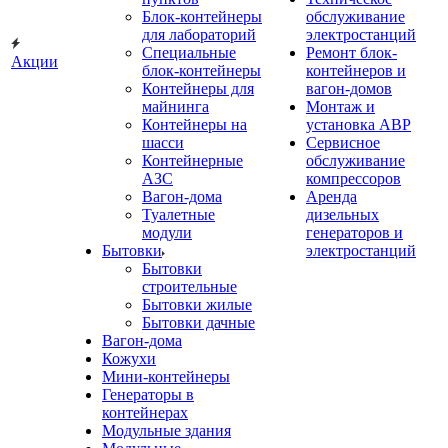
Блок-контейнеры
обслуживание
для лабораторий
электростанций
Специальные
Ремонт блок-
Акции
блок-контейнеры
контейнеров и
Контейнеры для
вагон-домов
майнинга
Монтаж и
Контейнеры на
установка АВР
шасси
Сервисное
Контейнерные
обслуживание
АЗС
компрессоров
Вагон-дома
Аренда
Туалетные
дизельных
модули
генераторов и
Бытовки
электростанций
Бытовки
строительные
Бытовки жилые
Бытовки дачные
Вагон-дома
Кожухи
Мини-контейнеры
Генераторы в
контейнерах
Модульные здания