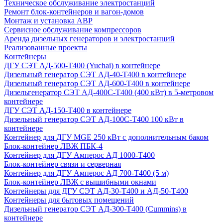
Техническое обслуживание электростанций
Ремонт блок-контейнеров и вагон-домов
Монтаж и установка АВР
Сервисное обслуживание компрессоров
Аренда дизельных генераторов и электростанций
Реализованные проекты
Контейнеры
ДГУ СЭТ АД-500-Т400 (Yuchai) в контейнере
Дизельный генератор СЭТ АД-40-Т400 в контейнере
Дизельный генератор СЭТ АД-600-Т400 в контейнере
Дизельгенератор СЭТ АД-400С-Т400 (400 кВт) в 5-метровом
контейнере
ДГУ СЭТ АД-150-Т400 в контейнере
Дизельный генератор СЭТ АД-100С-Т400 100 кВт в
контейнере
Контейнер для ДГУ MGE 250 кВт с дополнительным баком
Блок-контейнер ЛВЖ ПБК-4
Контейнер для ДГУ Амперос АД 1000-Т400
Блок-контейнер связи и серверная
Контейнер для ДГУ Амперос АД 700-Т400 (5 м)
Блок-контейнер ЛВЖ с вышибными окнами
Контейнеры для ДГУ СЭТ АД-30-Т400 и АД-50-Т400
Контейнеры для бытовых помещений
Дизельный генератор СЭТ АД-300-Т400 (Cummins) в
контейнере