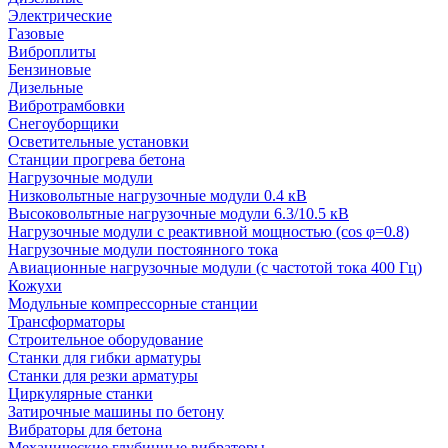
Электрические
Газовые
Виброплиты
Бензиновые
Дизельные
Вибротрамбовки
Снегоуборщики
Осветительные установки
Станции прогрева бетона
Нагрузочные модули
Низковольтные нагрузочные модули 0.4 кВ
Высоковольтные нагрузочные модули 6.3/10.5 кВ
Нагрузочные модули с реактивной мощностью (cos φ=0.8)
Нагрузочные модули постоянного тока
Авиационные нагрузочные модули (с частотой тока 400 Гц)
Кожухи
Модульные компрессорные станции
Трансформаторы
Строительное оборудование
Станки для гибки арматуры
Станки для резки арматуры
Циркулярные станки
Затирочные машины по бетону
Вибраторы для бетона
Механические глубинные вибраторы