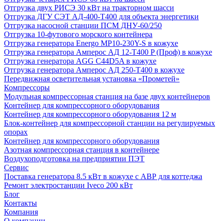
Отгрузка двух РИСЭ 30 кВт на тракторном шасси
Отгрузка ДГУ СЭТ АД-400-Т400 для объекта энергетики
Отгрузка насосной станции ПСМ ДНУ-60/250
Отгрузка 10-футового морского контейнера
Отгрузка генератора Energo MP10-230Y-S в кожухе
Отгрузка генератора Амперос АД 12-Т400 P (Проф) в кожухе
Отгрузка генератора AGG C44D5A в кожухе
Отгрузка генератора Амперос АД 250-Т400 в кожухе
Передвижная осветительная установка «Прометей»
Компрессоры
Модульная компрессорная станция на базе двух контейнеров
Контейнер для компрессорного оборудования
Контейнер для компрессорного оборудования 12 м
Блок-контейнер для компрессорной станции на регулируемых
опорах
Контейнер для компрессорного оборудования
Азотная компрессорная станция в контейнере
Воздухоподготовка на предприятии ПЭТ
Сервис
Поставка генератора 8.5 кВт в кожухе с АВР для коттеджа
Ремонт электростанции Iveco 200 кВт
Блог
Контакты
Компания
О компании