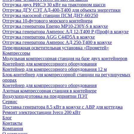
Отгрузка двух РИСЭ 30 кВт на тракторном шасси
Отгрузка ДГУ СЭТ АД-400-Т400 для объекта энергетики
Отгрузка насосной станции ПСМ ДНУ-60/250
Отгрузка 10-футового морского контейнера
Отгрузка генератора Energo MP10-230Y-S в кожухе
Отгрузка генератора Амперос АД 12-Т400 P (Проф) в кожухе
Отгрузка генератора AGG C44D5A в кожухе
Отгрузка генератора Амперос АД 250-Т400 в кожухе
Передвижная осветительная установка «Прометей»
Компрессоры
Модульная компрессорная станция на базе двух контейнеров
Контейнер для компрессорного оборудования
Контейнер для компрессорного оборудования 12 м
Блок-контейнер для компрессорной станции на регулируемых
опорах
Контейнер для компрессорного оборудования
Азотная компрессорная станция в контейнере
Воздухоподготовка на предприятии ПЭТ
Сервис
Поставка генератора 8.5 кВт в кожухе с АВР для коттеджа
Ремонт электростанции Iveco 200 кВт
Блог
Контакты
Компания
О компании