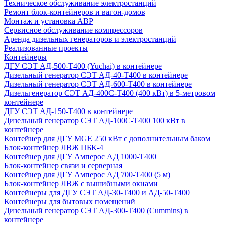
Техническое обслуживание электростанций
Ремонт блок-контейнеров и вагон-домов
Монтаж и установка АВР
Сервисное обслуживание компрессоров
Аренда дизельных генераторов и электростанций
Реализованные проекты
Контейнеры
ДГУ СЭТ АД-500-Т400 (Yuchai) в контейнере
Дизельный генератор СЭТ АД-40-Т400 в контейнере
Дизельный генератор СЭТ АД-600-Т400 в контейнере
Дизельгенератор СЭТ АД-400С-Т400 (400 кВт) в 5-метровом
контейнере
ДГУ СЭТ АД-150-Т400 в контейнере
Дизельный генератор СЭТ АД-100С-Т400 100 кВт в
контейнере
Контейнер для ДГУ MGE 250 кВт с дополнительным баком
Блок-контейнер ЛВЖ ПБК-4
Контейнер для ДГУ Амперос АД 1000-Т400
Блок-контейнер связи и серверная
Контейнер для ДГУ Амперос АД 700-Т400 (5 м)
Блок-контейнер ЛВЖ с вышибными окнами
Контейнеры для ДГУ СЭТ АД-30-Т400 и АД-50-Т400
Контейнеры для бытовых помещений
Дизельный генератор СЭТ АД-300-Т400 (Cummins) в
контейнере