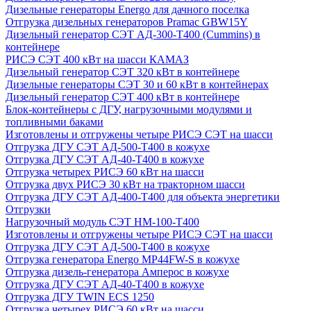
Дизельные генераторы Energo для дачного поселка
Отгрузка дизельных генераторов Pramac GВW15Y
Дизельный генератор СЭТ АД-300-Т400 (Cummins) в
контейнере
РИСЭ СЭТ 400 кВт на шасси КАМАЗ
Дизельный генератор СЭТ 320 кВт в контейнере
Дизельные генераторы СЭТ 30 и 60 кВт в контейнерах
Дизельный генератор СЭТ 400 кВт в контейнере
Блок-контейнеры с ДГУ, нагрузочными модулями и
топливными баками
Изготовлены и отгружены четыре РИСЭ СЭТ на шасси
Отгрузка ДГУ СЭТ АД-500-Т400 в кожухе
Отгрузка ДГУ СЭТ АД-40-Т400 в кожухе
Отгрузка четырех РИСЭ 60 кВт на шасси
Отгрузка двух РИСЭ 30 кВт на тракторном шасси
Отгрузка ДГУ СЭТ АД-400-Т400 для объекта энергетики
Отгрузки
Нагрузочный модуль СЭТ НМ-100-Т400
Изготовлены и отгружены четыре РИСЭ СЭТ на шасси
Отгрузка ДГУ СЭТ АД-500-Т400 в кожухе
Отгрузка генератора Energo MP44FW-S в кожухе
Отгрузка дизель-генератора Амперос в кожухе
Отгрузка ДГУ СЭТ АД-40-Т400 в кожухе
Отгрузка ДГУ TWIN ECS 1250
Отгрузка четырех РИСЭ 60 кВт на шасси