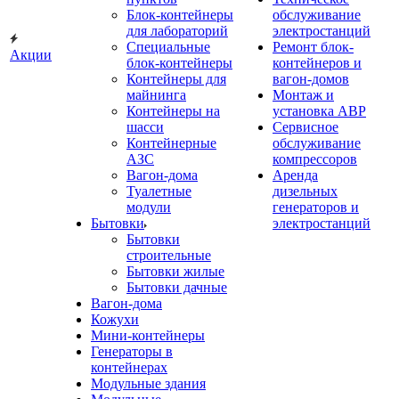
Блок-контейнеры
обслуживание
для лабораторий
электростанций
Специальные
Ремонт блок-
Акции
блок-контейнеры
контейнеров и
Контейнеры для
вагон-домов
майнинга
Монтаж и
Контейнеры на
установка АВР
шасси
Сервисное
Контейнерные
обслуживание
АЗС
компрессоров
Вагон-дома
Аренда
Туалетные
дизельных
модули
генераторов и
Бытовки
электростанций
Бытовки
строительные
Бытовки жилые
Бытовки дачные
Вагон-дома
Кожухи
Мини-контейнеры
Генераторы в
контейнерах
Модульные здания