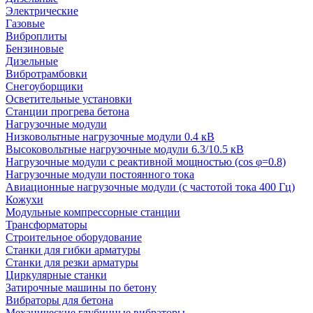
Электрические
Газовые
Виброплиты
Бензиновые
Дизельные
Вибротрамбовки
Снегоуборщики
Осветительные установки
Станции прогрева бетона
Нагрузочные модули
Низковольтные нагрузочные модули 0.4 кВ
Высоковольтные нагрузочные модули 6.3/10.5 кВ
Нагрузочные модули с реактивной мощностью (cos φ=0.8)
Нагрузочные модули постоянного тока
Авиационные нагрузочные модули (с частотой тока 400 Гц)
Кожухи
Модульные компрессорные станции
Трансформаторы
Строительное оборудование
Станки для гибки арматуры
Станки для резки арматуры
Циркулярные станки
Затирочные машины по бетону
Вибраторы для бетона
Механические глубинные вибраторы