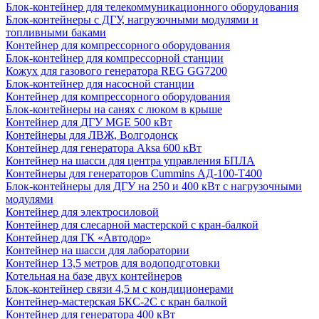
Блок-контейнер для телекоммуникационного оборудования
Блок-контейнеры с ДГУ, нагрузочными модулями и
топливными баками
Контейнер для компрессорного оборудования
Блок-контейнер для компрессорной станции
Кожух для газового генератора REG GG7200
Блок-контейнер для насосной станции
Контейнер для компрессорного оборудования
Блок-контейнеры на санях с люком в крыше
Контейнер для ДГУ MGE 500 кВт
Контейнеры для ЛВЖ, Волгодонск
Контейнер для генератора Aksa 600 кВт
Контейнер на шасси для центра управления БПЛА
Контейнеры для генераторов Cummins АД-100-Т400
Блок-контейнеры для ДГУ на 250 и 400 кВт с нагрузочными
модулями
Контейнер для электросиловой
Контейнер для слесарной мастерской с кран-балкой
Контейнер для ГК «Автодор»
Контейнер на шасси для лаборатории
Контейнер 13,5 метров для водоподготовки
Котельная на базе двух контейнеров
Блок-контейнер связи 4,5 м с кондиционерами
Контейнер-мастерская БКС-2С с кран балкой
Контейнер для генератора 400 кВт