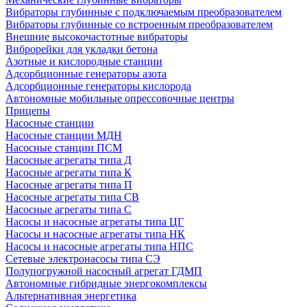
Вибраторы глубинные с подключаемым преобразователем
Вибраторы глубинные со встроенным преобразователем
Внешние высокочастотные вибраторы
Виброрейки для укладки бетона
Азотные и кислородные станции
Адсорбционные генераторы азота
Адсорбционные генераторы кислорода
Автономные мобильные опрессовочные центры
Прицепы
Насосные станции
Насосные станции МДН
Насосные станции ПСМ
Насосные агрегаты типа Д
Насосные агрегаты типа К
Насосные агрегаты типа П
Насосные агрегаты типа СВ
Насосные агрегаты типа С
Насосы и насосные агрегаты типа ЦГ
Насосы и насосные агрегаты типа НК
Насосы и насосные агрегаты типа НПС
Сетевые электронасосы типа СЭ
Полупогружной насосный агрегат ГДМП
Автономные гибридные энергокомплексы
Альтернативная энергетика