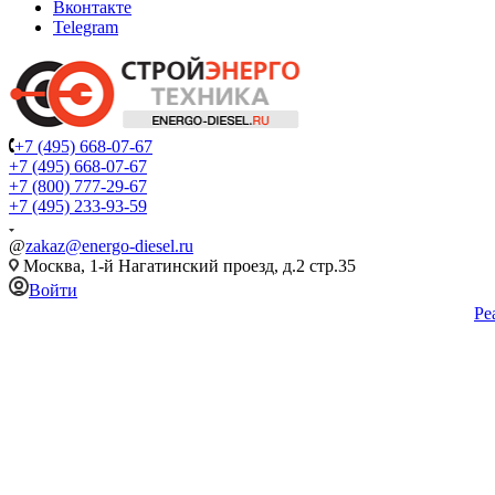
Вконтакте
Telegram
+7 (495) 668-07-67
+7 (495) 668-07-67
+7 (800) 777-29-67
+7 (495) 233-93-59
@
zakaz@energo-diesel.ru
Москва, 1-й Нагатинский проезд, д.2 стр.35
Войти
Ре