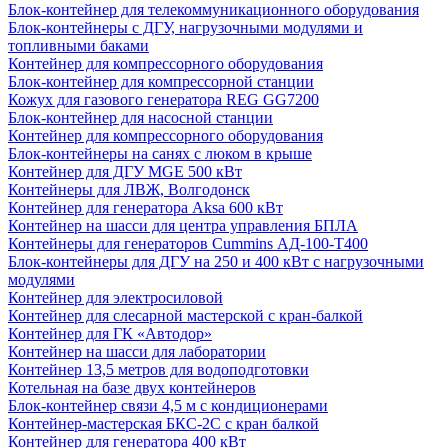
Блок-контейнер для телекоммуникационного оборудования
Блок-контейнеры с ДГУ, нагрузочными модулями и
топливными баками
Контейнер для компрессорного оборудования
Блок-контейнер для компрессорной станции
Кожух для газового генератора REG GG7200
Блок-контейнер для насосной станции
Контейнер для компрессорного оборудования
Блок-контейнеры на санях с люком в крыше
Контейнер для ДГУ MGE 500 кВт
Контейнеры для ЛВЖ, Волгодонск
Контейнер для генератора Aksa 600 кВт
Контейнер на шасси для центра управления БПЛА
Контейнеры для генераторов Cummins АД-100-Т400
Блок-контейнеры для ДГУ на 250 и 400 кВт с нагрузочными
модулями
Контейнер для электросиловой
Контейнер для слесарной мастерской с кран-балкой
Контейнер для ГК «Автодор»
Контейнер на шасси для лаборатории
Контейнер 13,5 метров для водоподготовки
Котельная на базе двух контейнеров
Блок-контейнер связи 4,5 м с кондиционерами
Контейнер-мастерская БКС-2С с кран балкой
Контейнер для генератора 400 кВт