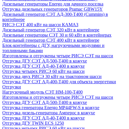
Дизельные генераторы Energo для дачного поселка
Отгрузка дизельных генераторов Pramac GВW15Y
Дизельный генератор СЭТ АД-300-Т400 (Cummins) в
контейнере
РИСЭ СЭТ 400 кВт на шасси КАМАЗ
Дизельный генератор СЭТ 320 кВт в контейнере
Дизельные генераторы СЭТ 30 и 60 кВт в контейнерах
Дизельный генератор СЭТ 400 кВт в контейнере
Блок-контейнеры с ДГУ, нагрузочными модулями и
топливными баками
Изготовлены и отгружены четыре РИСЭ СЭТ на шасси
Отгрузка ДГУ СЭТ АД-500-Т400 в кожухе
Отгрузка ДГУ СЭТ АД-40-Т400 в кожухе
Отгрузка четырех РИСЭ 60 кВт на шасси
Отгрузка двух РИСЭ 30 кВт на тракторном шасси
Отгрузка ДГУ СЭТ АД-400-Т400 для объекта энергетики
Отгрузки
Нагрузочный модуль СЭТ НМ-100-Т400
Изготовлены и отгружены четыре РИСЭ СЭТ на шасси
Отгрузка ДГУ СЭТ АД-500-Т400 в кожухе
Отгрузка генератора Energo MP44FW-S в кожухе
Отгрузка дизель-генератора Амперос в кожухе
Отгрузка ДГУ СЭТ АД-40-Т400 в кожухе
Отгрузка ДГУ TWIN ECS 1250
Отгрузка четырех РИСЭ 60 кВт на шасси