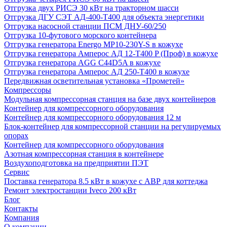
Отгрузка двух РИСЭ 30 кВт на тракторном шасси
Отгрузка ДГУ СЭТ АД-400-Т400 для объекта энергетики
Отгрузка насосной станции ПСМ ДНУ-60/250
Отгрузка 10-футового морского контейнера
Отгрузка генератора Energo MP10-230Y-S в кожухе
Отгрузка генератора Амперос АД 12-Т400 P (Проф) в кожухе
Отгрузка генератора AGG C44D5A в кожухе
Отгрузка генератора Амперос АД 250-Т400 в кожухе
Передвижная осветительная установка «Прометей»
Компрессоры
Модульная компрессорная станция на базе двух контейнеров
Контейнер для компрессорного оборудования
Контейнер для компрессорного оборудования 12 м
Блок-контейнер для компрессорной станции на регулируемых
опорах
Контейнер для компрессорного оборудования
Азотная компрессорная станция в контейнере
Воздухоподготовка на предприятии ПЭТ
Сервис
Поставка генератора 8.5 кВт в кожухе с АВР для коттеджа
Ремонт электростанции Iveco 200 кВт
Блог
Контакты
Компания
О компании