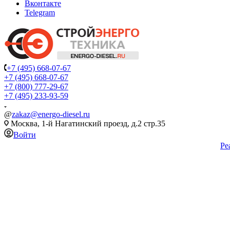
Вконтакте
Telegram
+7 (495) 668-07-67
+7 (495) 668-07-67
+7 (800) 777-29-67
+7 (495) 233-93-59
@
zakaz@energo-diesel.ru
Москва, 1-й Нагатинский проезд, д.2 стр.35
Войти
Ре