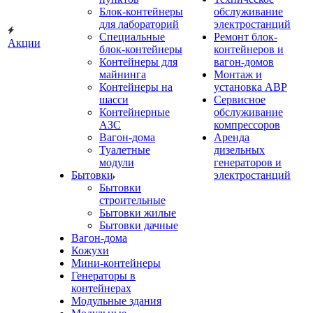
Блок-контейнеры
обслуживание
для лабораторий
электростанций
Специальные
Ремонт блок-
Акции
блок-контейнеры
контейнеров и
Контейнеры для
вагон-домов
майнинга
Монтаж и
Контейнеры на
установка АВР
шасси
Сервисное
Контейнерные
обслуживание
АЗС
компрессоров
Вагон-дома
Аренда
Туалетные
дизельных
модули
генераторов и
Бытовки
электростанций
Бытовки
строительные
Бытовки жилые
Бытовки дачные
Вагон-дома
Кожухи
Мини-контейнеры
Генераторы в
контейнерах
Модульные здания