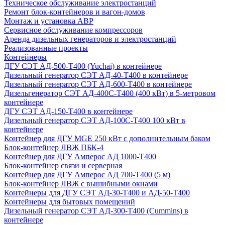
Техническое обслуживание электростанций
Ремонт блок-контейнеров и вагон-домов
Монтаж и установка АВР
Сервисное обслуживание компрессоров
Аренда дизельных генераторов и электростанций
Реализованные проекты
Контейнеры
ДГУ СЭТ АД-500-Т400 (Yuchai) в контейнере
Дизельный генератор СЭТ АД-40-Т400 в контейнере
Дизельный генератор СЭТ АД-600-Т400 в контейнере
Дизельгенератор СЭТ АД-400С-Т400 (400 кВт) в 5-метровом
контейнере
ДГУ СЭТ АД-150-Т400 в контейнере
Дизельный генератор СЭТ АД-100С-Т400 100 кВт в
контейнере
Контейнер для ДГУ MGE 250 кВт с дополнительным баком
Блок-контейнер ЛВЖ ПБК-4
Контейнер для ДГУ Амперос АД 1000-Т400
Блок-контейнер связи и серверная
Контейнер для ДГУ Амперос АД 700-Т400 (5 м)
Блок-контейнер ЛВЖ с вышибными окнами
Контейнеры для ДГУ СЭТ АД-30-Т400 и АД-50-Т400
Контейнеры для бытовых помещений
Дизельный генератор СЭТ АД-300-Т400 (Cummins) в
контейнере