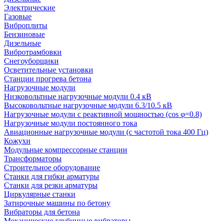
Электрические
Газовые
Виброплиты
Бензиновые
Дизельные
Вибротрамбовки
Снегоуборщики
Осветительные установки
Станции прогрева бетона
Нагрузочные модули
Низковольтные нагрузочные модули 0.4 кВ
Высоковольтные нагрузочные модули 6.3/10.5 кВ
Нагрузочные модули с реактивной мощностью (cos φ=0.8)
Нагрузочные модули постоянного тока
Авиационные нагрузочные модули (с частотой тока 400 Гц)
Кожухи
Модульные компрессорные станции
Трансформаторы
Строительное оборудование
Станки для гибки арматуры
Станки для резки арматуры
Циркулярные станки
Затирочные машины по бетону
Вибраторы для бетона
Механические глубинные вибраторы