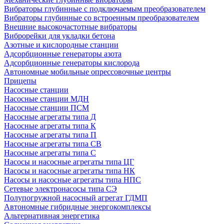
Вибраторы глубинные с подключаемым преобразователем
Вибраторы глубинные со встроенным преобразователем
Внешние высокочастотные вибраторы
Виброрейки для укладки бетона
Азотные и кислородные станции
Адсорбционные генераторы азота
Адсорбционные генераторы кислорода
Автономные мобильные опрессовочные центры
Прицепы
Насосные станции
Насосные станции МДН
Насосные станции ПСМ
Насосные агрегаты типа Д
Насосные агрегаты типа К
Насосные агрегаты типа П
Насосные агрегаты типа СВ
Насосные агрегаты типа С
Насосы и насосные агрегаты типа ЦГ
Насосы и насосные агрегаты типа НК
Насосы и насосные агрегаты типа НПС
Сетевые электронасосы типа СЭ
Полупогружной насосный агрегат ГДМП
Автономные гибридные энергокомплексы
Альтернативная энергетика